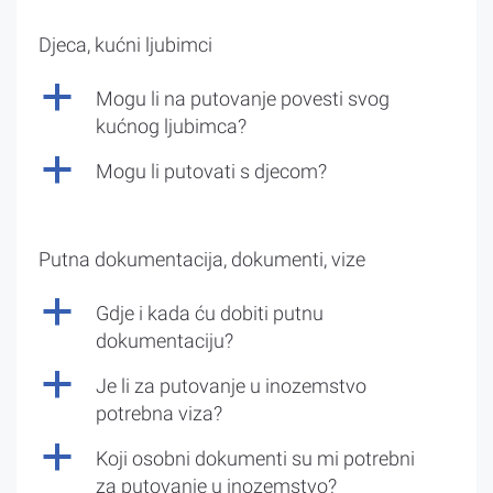
Djeca, kućni ljubimci
a
Mogu li na putovanje povesti svog
kućnog ljubimca?
a
Mogu li putovati s djecom?
Putna dokumentacija, dokumenti, vize
a
Gdje i kada ću dobiti putnu
dokumentaciju?
a
Je li za putovanje u inozemstvo
potrebna viza?
a
Koji osobni dokumenti su mi potrebni
za putovanje u inozemstvo?