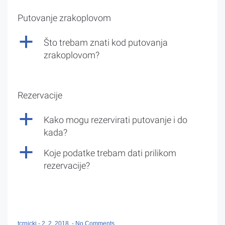
Putovanje zrakoplovom
a
Što trebam znati kod putovanja
zrakoplovom?
Rezervacije
a
Kako mogu rezervirati putovanje i do
kada?
a
Koje podatke trebam dati prilikom
rezervacije?
tcrnicki
-
2. 2. 2018.
-
No Comments