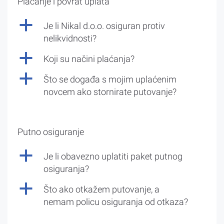
Plaćanje i povrat uplata
a
Je li Nikal d.o.o. osiguran protiv
nelikvidnosti?
a
Koji su načini plaćanja?
a
Što se događa s mojim uplaćenim
novcem ako stornirate putovanje?
Putno osiguranje
a
Je li obavezno uplatiti paket putnog
osiguranja?
a
Što ako otkažem putovanje, a
nemam policu osiguranja od otkaza?