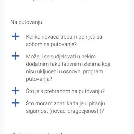
Na putovanju
a
Koliko novaca trebam ponijeti sa
sobom na putovanje?
a
Može li se sudjelovati u nekim
dodatnim fakultativnim izletima koji
nisu uključeni u osnovni program
putovanja?
a
Što je s prehranom na putovanju?
a
Što moram znati kada je u pitanju
sigurnost (novac, dragocjenosti)?