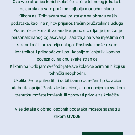
Ova web stranica koristi kolačiće i slične tehnologije kako bi
Latest trends and much more...
osigurala da vam pružimo najbolju moguću uslugu.
Klikom na "Prihvaćam sve" pristajete na obradu vaših
podataka, kao i na njihov prijenos trećim pružateljima usluga.
Contact Info
Podaci će se koristiti za analize, ponovno ciljanje i pružanje
personaliziranog oglašavanja i sadržaja na web mjestima od
strane trećih pružatelja usluga. Postavke možete sami
1600 Amphitheatre Parkway, Mountain View, CA 94043
kontrolirati i prilagođavati, pa i kasnije mijenjati klikom na
poveznicu na dnu svake stranice.
+1 650-253-0000
prothemes.net@gmail.com
Klikom na "Odbijam sve" odbijate sve kolačiće osim onih koji su
tehnički neophodni.
Daily: 9:00 am - 6:00 pm
Ukoliko želite prihvatiti ili odbiti samo određeni tip kolačića
Sunday: Closed
odaberite opciju "Postavke kolačića", a tom opcijom u svakom
trenutku možete izmijeniti ili opozvati privole za kolačiće.
Copyright 2017
FRESHFACE
© All Rights Reserved
Više detalja o obradi osobnih podataka možete saznati u
klikom
OVDJE
.