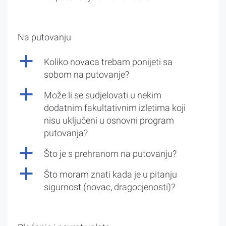
Na putovanju
a
Koliko novaca trebam ponijeti sa
sobom na putovanje?
a
Može li se sudjelovati u nekim
dodatnim fakultativnim izletima koji
nisu uključeni u osnovni program
putovanja?
a
Što je s prehranom na putovanju?
a
Što moram znati kada je u pitanju
sigurnost (novac, dragocjenosti)?