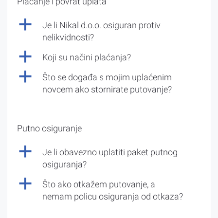
Plaćanje i povrat uplata
a
Je li Nikal d.o.o. osiguran protiv
nelikvidnosti?
a
Koji su načini plaćanja?
a
Što se događa s mojim uplaćenim
novcem ako stornirate putovanje?
Putno osiguranje
a
Je li obavezno uplatiti paket putnog
osiguranja?
a
Što ako otkažem putovanje, a
nemam policu osiguranja od otkaza?