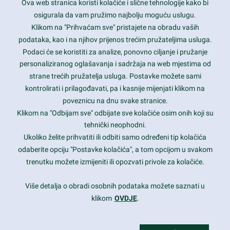
Ova web stranica koristi kolačiće i slične tehnologije kako bi
Latest trends and much more...
osigurala da vam pružimo najbolju moguću uslugu.
Klikom na "Prihvaćam sve" pristajete na obradu vaših
podataka, kao i na njihov prijenos trećim pružateljima usluga.
Contact Info
Podaci će se koristiti za analize, ponovno ciljanje i pružanje
personaliziranog oglašavanja i sadržaja na web mjestima od
strane trećih pružatelja usluga. Postavke možete sami
1600 Amphitheatre Parkway, Mountain View, CA 94043
kontrolirati i prilagođavati, pa i kasnije mijenjati klikom na
poveznicu na dnu svake stranice.
+1 650-253-0000
prothemes.net@gmail.com
Klikom na "Odbijam sve" odbijate sve kolačiće osim onih koji su
tehnički neophodni.
Daily: 9:00 am - 6:00 pm
Ukoliko želite prihvatiti ili odbiti samo određeni tip kolačića
Sunday: Closed
odaberite opciju "Postavke kolačića", a tom opcijom u svakom
trenutku možete izmijeniti ili opozvati privole za kolačiće.
Copyright 2017
FRESHFACE
© All Rights Reserved
Više detalja o obradi osobnih podataka možete saznati u
klikom
OVDJE
.