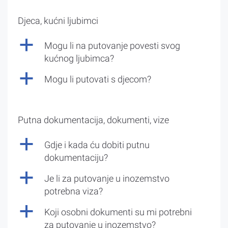
Djeca, kućni ljubimci
a
Mogu li na putovanje povesti svog
kućnog ljubimca?
a
Mogu li putovati s djecom?
Putna dokumentacija, dokumenti, vize
a
Gdje i kada ću dobiti putnu
dokumentaciju?
a
Je li za putovanje u inozemstvo
potrebna viza?
a
Koji osobni dokumenti su mi potrebni
za putovanje u inozemstvo?