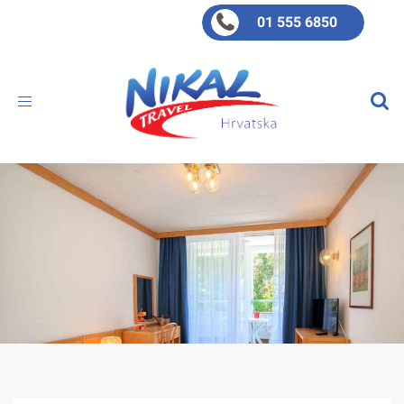
01 555 6850
Toggle
navigation