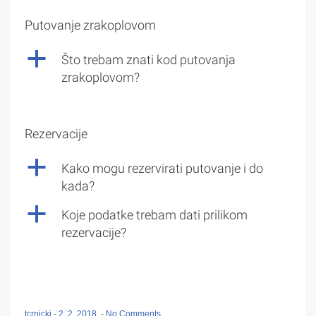
Putovanje zrakoplovom
a
Što trebam znati kod putovanja
zrakoplovom?
Rezervacije
a
Kako mogu rezervirati putovanje i do
kada?
a
Koje podatke trebam dati prilikom
rezervacije?
tcrnicki
-
2. 2. 2018.
-
No Comments