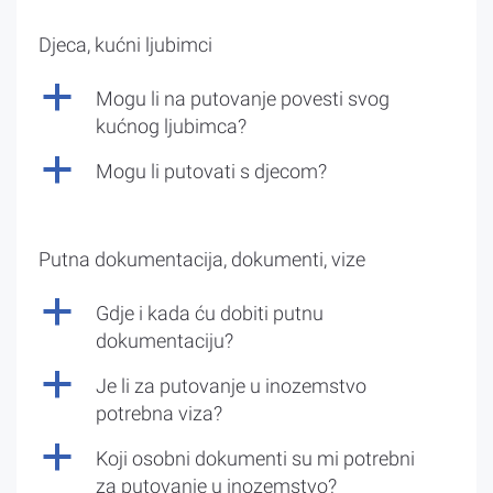
Djeca, kućni ljubimci
a
Mogu li na putovanje povesti svog
kućnog ljubimca?
a
Mogu li putovati s djecom?
Putna dokumentacija, dokumenti, vize
a
Gdje i kada ću dobiti putnu
dokumentaciju?
a
Je li za putovanje u inozemstvo
potrebna viza?
a
Koji osobni dokumenti su mi potrebni
za putovanje u inozemstvo?