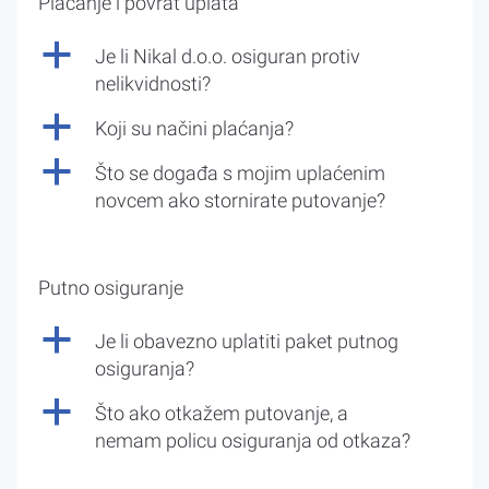
Plaćanje i povrat uplata
a
Je li Nikal d.o.o. osiguran protiv
nelikvidnosti?
a
Koji su načini plaćanja?
a
Što se događa s mojim uplaćenim
novcem ako stornirate putovanje?
Putno osiguranje
a
Je li obavezno uplatiti paket putnog
osiguranja?
a
Što ako otkažem putovanje, a
nemam policu osiguranja od otkaza?