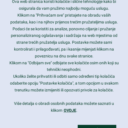
Ova web stranica koristi kolačiće i slične tehnologije kako bi
Latest trends and much more...
osigurala da vam pružimo najbolju moguću uslugu.
Klikom na "Prihvaćam sve" pristajete na obradu vaših
podataka, kao i na njihov prijenos trećim pružateljima usluga.
Contact Info
Podaci će se koristiti za analize, ponovno ciljanje i pružanje
personaliziranog oglašavanja i sadržaja na web mjestima od
strane trećih pružatelja usluga. Postavke možete sami
1600 Amphitheatre Parkway, Mountain View, CA 94043
kontrolirati i prilagođavati, pa i kasnije mijenjati klikom na
poveznicu na dnu svake stranice.
+1 650-253-0000
prothemes.net@gmail.com
Klikom na "Odbijam sve" odbijate sve kolačiće osim onih koji su
tehnički neophodni.
Daily: 9:00 am - 6:00 pm
Ukoliko želite prihvatiti ili odbiti samo određeni tip kolačića
Sunday: Closed
odaberite opciju "Postavke kolačića", a tom opcijom u svakom
trenutku možete izmijeniti ili opozvati privole za kolačiće.
Copyright 2017
FRESHFACE
© All Rights Reserved
Više detalja o obradi osobnih podataka možete saznati u
klikom
OVDJE
.