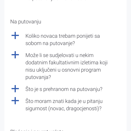
Na putovanju
a
Koliko novaca trebam ponijeti sa
sobom na putovanje?
a
Može li se sudjelovati u nekim
dodatnim fakultativnim izletima koji
nisu uključeni u osnovni program
putovanja?
a
Što je s prehranom na putovanju?
a
Što moram znati kada je u pitanju
sigurnost (novac, dragocjenosti)?