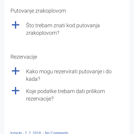
Putovanje zrakoplovom
a
Što trebam znati kod putovanja
zrakoplovom?
Rezervacije
a
Kako mogu rezervirati putovanje i do
kada?
a
Koje podatke trebam dati prilikom
rezervacije?
tcrnicki
-
2. 2. 2018.
-
No Comments