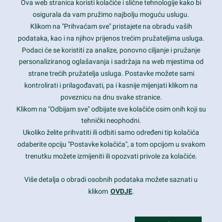
Ova web stranica koristi kolačiće i slične tehnologije kako bi
Latest trends and much more...
osigurala da vam pružimo najbolju moguću uslugu.
Klikom na "Prihvaćam sve" pristajete na obradu vaših
podataka, kao i na njihov prijenos trećim pružateljima usluga.
Contact Info
Podaci će se koristiti za analize, ponovno ciljanje i pružanje
personaliziranog oglašavanja i sadržaja na web mjestima od
strane trećih pružatelja usluga. Postavke možete sami
1600 Amphitheatre Parkway, Mountain View, CA 94043
kontrolirati i prilagođavati, pa i kasnije mijenjati klikom na
poveznicu na dnu svake stranice.
+1 650-253-0000
prothemes.net@gmail.com
Klikom na "Odbijam sve" odbijate sve kolačiće osim onih koji su
tehnički neophodni.
Daily: 9:00 am - 6:00 pm
Ukoliko želite prihvatiti ili odbiti samo određeni tip kolačića
Sunday: Closed
odaberite opciju "Postavke kolačića", a tom opcijom u svakom
trenutku možete izmijeniti ili opozvati privole za kolačiće.
Copyright 2017
FRESHFACE
© All Rights Reserved
Više detalja o obradi osobnih podataka možete saznati u
klikom
OVDJE
.