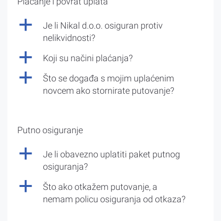
Plaćanje i povrat uplata
a
Je li Nikal d.o.o. osiguran protiv
nelikvidnosti?
a
Koji su načini plaćanja?
a
Što se događa s mojim uplaćenim
novcem ako stornirate putovanje?
Putno osiguranje
a
Je li obavezno uplatiti paket putnog
osiguranja?
a
Što ako otkažem putovanje, a
nemam policu osiguranja od otkaza?