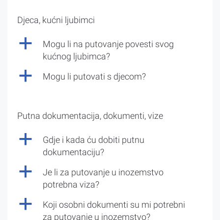
Djeca, kućni ljubimci
a
Mogu li na putovanje povesti svog
kućnog ljubimca?
a
Mogu li putovati s djecom?
Putna dokumentacija, dokumenti, vize
a
Gdje i kada ću dobiti putnu
dokumentaciju?
a
Je li za putovanje u inozemstvo
potrebna viza?
a
Koji osobni dokumenti su mi potrebni
za putovanje u inozemstvo?