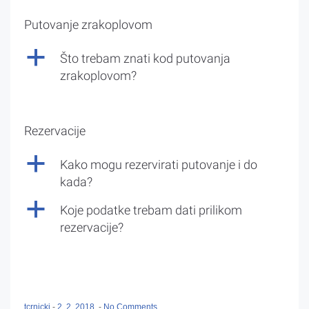
Putovanje zrakoplovom
a
Što trebam znati kod putovanja
zrakoplovom?
Rezervacije
a
Kako mogu rezervirati putovanje i do
kada?
a
Koje podatke trebam dati prilikom
rezervacije?
tcrnicki
-
2. 2. 2018.
-
No Comments