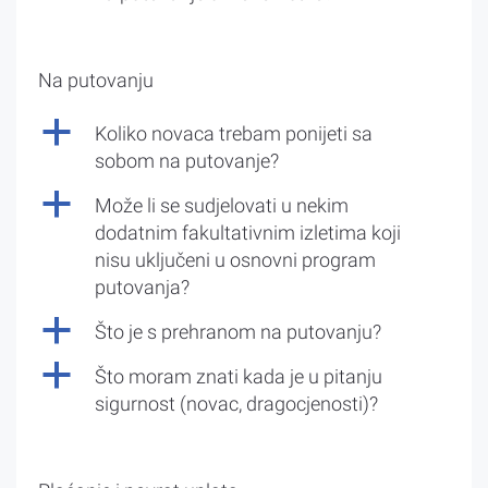
Na putovanju
a
Koliko novaca trebam ponijeti sa
sobom na putovanje?
a
Može li se sudjelovati u nekim
dodatnim fakultativnim izletima koji
nisu uključeni u osnovni program
putovanja?
a
Što je s prehranom na putovanju?
a
Što moram znati kada je u pitanju
sigurnost (novac, dragocjenosti)?