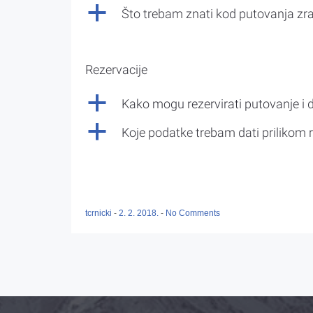
a
Što trebam znati kod putovanja z
Rezervacije
a
Kako mogu rezervirati putovanje i 
a
Koje podatke trebam dati prilikom r
tcrnicki
-
2. 2. 2018.
-
No Comments