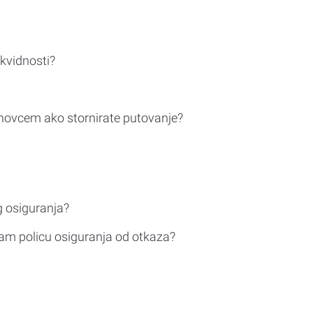
ikvidnosti?
novcem ako stornirate putovanje?
g osiguranja?
am policu osiguranja od otkaza?