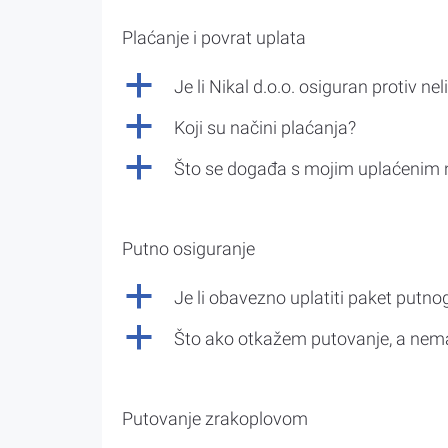
Plaćanje i povrat uplata
a
Je li Nikal d.o.o. osiguran protiv nel
a
Koji su načini plaćanja?
a
Što se događa s mojim uplaćenim 
Putno osiguranje
a
Je li obavezno uplatiti paket putno
a
Što ako otkažem putovanje, a nem
Putovanje zrakoplovom