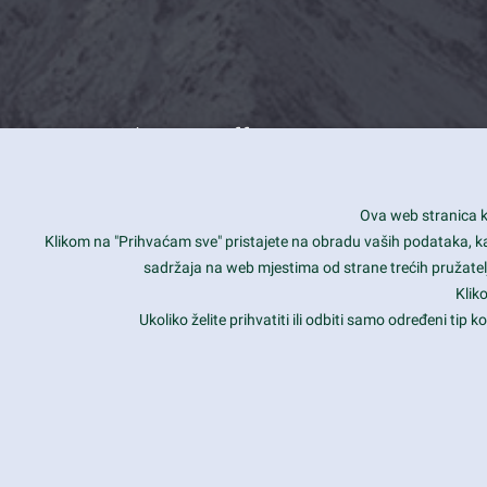
What we offer
How you can impact customers
24/7
Ova web stranica ko
Is your website user friendly?
Smar
Klikom na "Prihvaćam sve" pristajete na obradu vaših podataka, kao 
sadržaja na web mjestima od strane trećih pružatelj
Ark offers weekly stunning designs.
Unli
Klik
Why our customers love Ark?
Mobi
Ukoliko želite prihvatiti ili odbiti samo određeni tip
hat we do is all about passion
Late
Copyright 2017
FRESHFACE
© All Rights Reserved