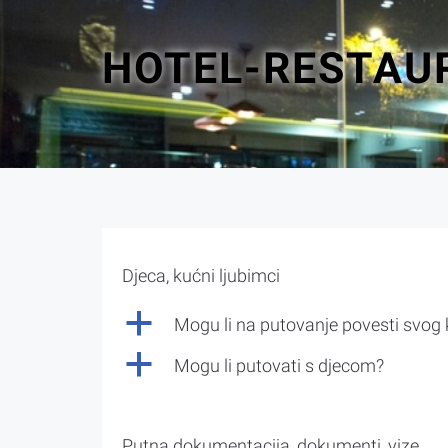
HOTEL-RESTAU
Djeca, kućni ljubimci
a
Mogu li na putovanje povesti svog
a
Mogu li putovati s djecom?
Putna dokumentacija, dokumenti, vize