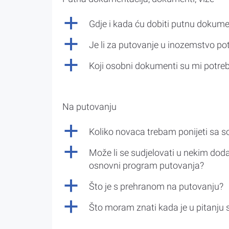
a
Gdje i kada ću dobiti putnu dokume
a
Je li za putovanje u inozemstvo po
a
Koji osobni dokumenti su mi potre
Na putovanju
a
Koliko novaca trebam ponijeti sa 
a
Može li se sudjelovati u nekim doda
osnovni program putovanja?
a
Što je s prehranom na putovanju?
a
Što moram znati kada je u pitanju 