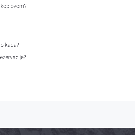
rakoplovom?
do kada?
ezervacije?