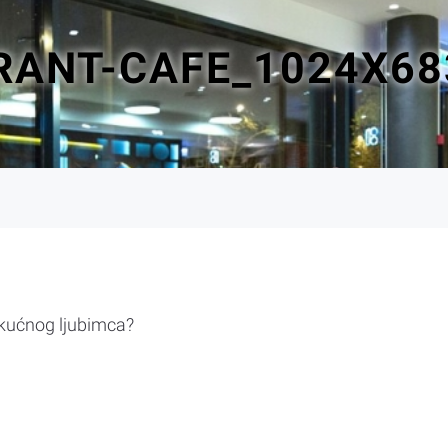
RANT-CAFE_1024X68
 kućnog ljubimca?