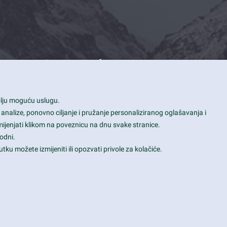
Contact Info
1600 Amphitheatre Parkway, Mountain
bolju moguću uslugu.
View, CA 94043
 analize, ponovno ciljanje i pružanje personaliziranog oglašavanja i
+1 650-253-0000
mijenjati klikom na poveznicu na dnu svake stranice.
prothemes.net@gmail.com
odni.
tku možete izmijeniti ili opozvati privole za kolačiće.
Daily: 9:00 am - 6:00 pm
Sunday: Closed
Terms & Conditions
|
Privacy & Policy