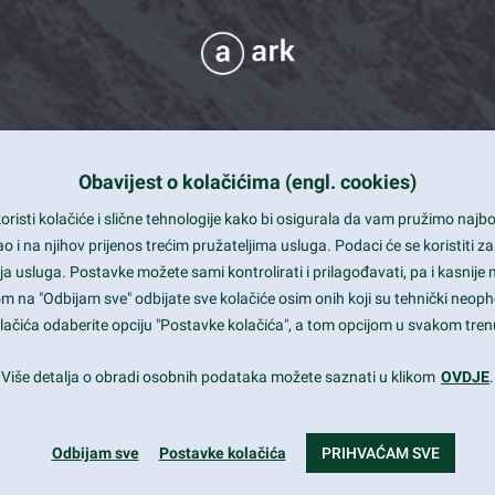
Obavijest o kolačićima (engl. cookies)
 Support
risti kolačiće i slične tehnologije kako bi osigurala da vam pružimo naj
t and beautiful design
i na njihov prijenos trećim pružateljima usluga. Podaci će se koristiti za
a usluga. Postavke možete sami kontrolirati i prilagođavati, pa i kasnije 
mited Eelements
om na "Odbijam sve" odbijate sve kolačiće osim onih koji su tehnički neoph
le ready
 kolačića odaberite opciju "Postavke kolačića", a tom opcijom u svakom trenu
st trends and much more...
Više detalja o obradi osobnih podataka možete saznati u klikom
OVDJE
.
Odbijam sve
Postavke kolačića
PRIHVAĆAM SVE