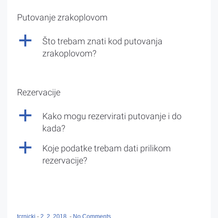
Putovanje zrakoplovom
a
Što trebam znati kod putovanja
zrakoplovom?
Rezervacije
a
Kako mogu rezervirati putovanje i do
kada?
a
Koje podatke trebam dati prilikom
rezervacije?
tcrnicki
-
2. 2. 2018.
-
No Comments