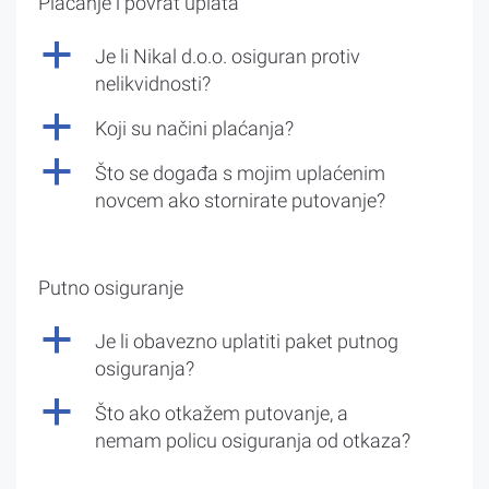
Plaćanje i povrat uplata
a
Je li Nikal d.o.o. osiguran protiv
nelikvidnosti?
a
Koji su načini plaćanja?
a
Što se događa s mojim uplaćenim
novcem ako stornirate putovanje?
Putno osiguranje
a
Je li obavezno uplatiti paket putnog
osiguranja?
a
Što ako otkažem putovanje, a
nemam policu osiguranja od otkaza?