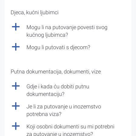
Djeca, kućni ljubimci
a
Mogu li na putovanje povesti svog
kućnog ljubimca?
a
Mogu li putovati s djecom?
Putna dokumentacija, dokumenti, vize
a
Gdje i kada ću dobiti putnu
dokumentaciju?
a
Je li za putovanje u inozemstvo
potrebna viza?
a
Koji osobni dokumenti su mi potrebni
za putovanje u inozemstvo?