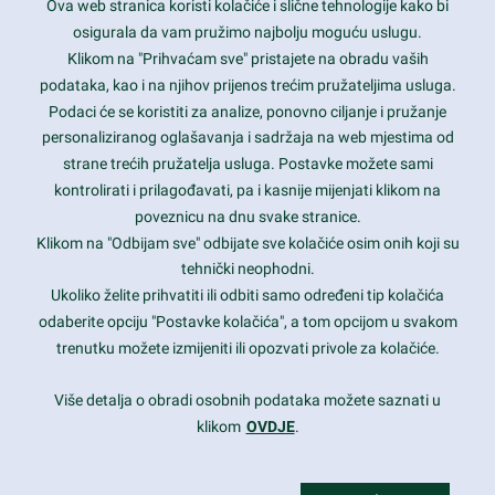
Ova web stranica koristi kolačiće i slične tehnologije kako bi
Latest trends and much more...
osigurala da vam pružimo najbolju moguću uslugu.
Klikom na "Prihvaćam sve" pristajete na obradu vaših
podataka, kao i na njihov prijenos trećim pružateljima usluga.
Contact Info
Podaci će se koristiti za analize, ponovno ciljanje i pružanje
personaliziranog oglašavanja i sadržaja na web mjestima od
strane trećih pružatelja usluga. Postavke možete sami
1600 Amphitheatre Parkway, Mountain View, CA 94043
kontrolirati i prilagođavati, pa i kasnije mijenjati klikom na
poveznicu na dnu svake stranice.
+1 650-253-0000
prothemes.net@gmail.com
Klikom na "Odbijam sve" odbijate sve kolačiće osim onih koji su
tehnički neophodni.
Daily: 9:00 am - 6:00 pm
Ukoliko želite prihvatiti ili odbiti samo određeni tip kolačića
Sunday: Closed
odaberite opciju "Postavke kolačića", a tom opcijom u svakom
trenutku možete izmijeniti ili opozvati privole za kolačiće.
Copyright 2017
FRESHFACE
© All Rights Reserved
Više detalja o obradi osobnih podataka možete saznati u
klikom
OVDJE
.