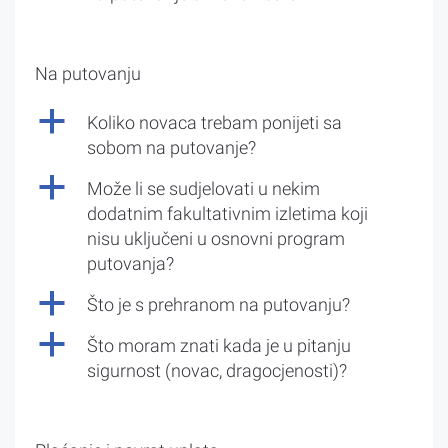
Na putovanju
a
Koliko novaca trebam ponijeti sa
sobom na putovanje?
a
Može li se sudjelovati u nekim
dodatnim fakultativnim izletima koji
nisu uključeni u osnovni program
putovanja?
a
Što je s prehranom na putovanju?
a
Što moram znati kada je u pitanju
sigurnost (novac, dragocjenosti)?