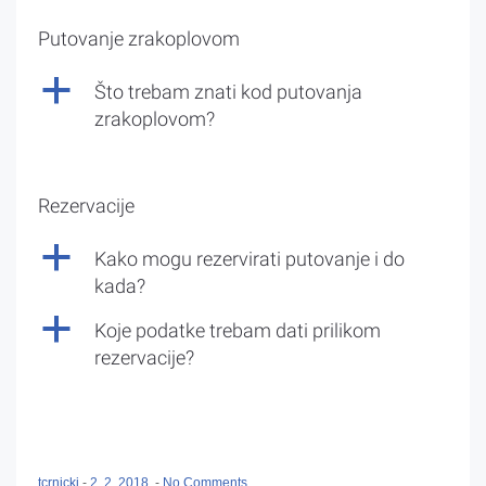
Putovanje zrakoplovom
a
Što trebam znati kod putovanja
zrakoplovom?
Rezervacije
a
Kako mogu rezervirati putovanje i do
kada?
a
Koje podatke trebam dati prilikom
rezervacije?
tcrnicki
-
2. 2. 2018.
-
No Comments