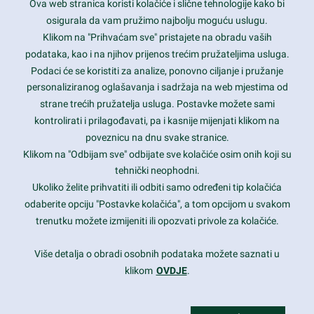
Ova web stranica koristi kolačiće i slične tehnologije kako bi
Latest trends and much more...
osigurala da vam pružimo najbolju moguću uslugu.
Klikom na "Prihvaćam sve" pristajete na obradu vaših
podataka, kao i na njihov prijenos trećim pružateljima usluga.
Contact Info
Podaci će se koristiti za analize, ponovno ciljanje i pružanje
personaliziranog oglašavanja i sadržaja na web mjestima od
strane trećih pružatelja usluga. Postavke možete sami
1600 Amphitheatre Parkway, Mountain View, CA 94043
kontrolirati i prilagođavati, pa i kasnije mijenjati klikom na
poveznicu na dnu svake stranice.
+1 650-253-0000
prothemes.net@gmail.com
Klikom na "Odbijam sve" odbijate sve kolačiće osim onih koji su
tehnički neophodni.
Daily: 9:00 am - 6:00 pm
Ukoliko želite prihvatiti ili odbiti samo određeni tip kolačića
Sunday: Closed
odaberite opciju "Postavke kolačića", a tom opcijom u svakom
trenutku možete izmijeniti ili opozvati privole za kolačiće.
Copyright 2017
FRESHFACE
© All Rights Reserved
Više detalja o obradi osobnih podataka možete saznati u
klikom
OVDJE
.