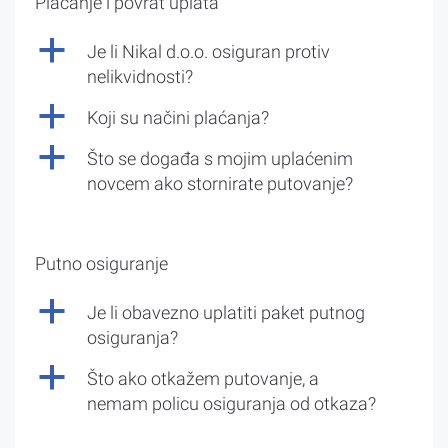
Plaćanje i povrat uplata
a
Je li Nikal d.o.o. osiguran protiv
nelikvidnosti?
a
Koji su načini plaćanja?
a
Što se događa s mojim uplaćenim
novcem ako stornirate putovanje?
Putno osiguranje
a
Je li obavezno uplatiti paket putnog
osiguranja?
a
Što ako otkažem putovanje, a
nemam policu osiguranja od otkaza?