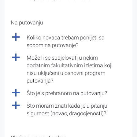
Na putovanju
a
Koliko novaca trebam ponijeti sa
sobom na putovanje?
a
Može li se sudjelovati u nekim
dodatnim fakultativnim izletima koji
nisu uključeni u osnovni program
putovanja?
a
Što je s prehranom na putovanju?
a
Što moram znati kada je u pitanju
sigurnost (novac, dragocjenosti)?