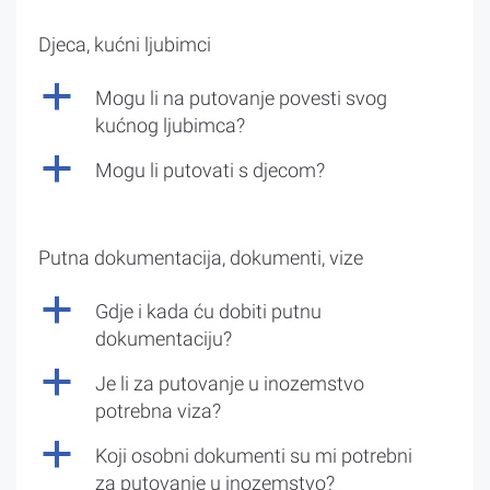
Djeca, kućni ljubimci
a
Mogu li na putovanje povesti svog
kućnog ljubimca?
a
Mogu li putovati s djecom?
Putna dokumentacija, dokumenti, vize
a
Gdje i kada ću dobiti putnu
dokumentaciju?
a
Je li za putovanje u inozemstvo
potrebna viza?
a
Koji osobni dokumenti su mi potrebni
za putovanje u inozemstvo?