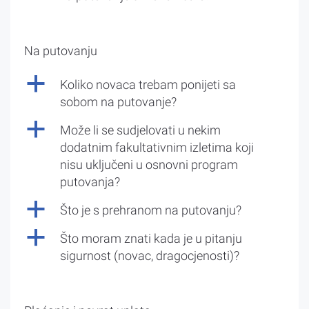
Na putovanju
a
Koliko novaca trebam ponijeti sa
sobom na putovanje?
a
Može li se sudjelovati u nekim
dodatnim fakultativnim izletima koji
nisu uključeni u osnovni program
putovanja?
a
Što je s prehranom na putovanju?
a
Što moram znati kada je u pitanju
sigurnost (novac, dragocjenosti)?