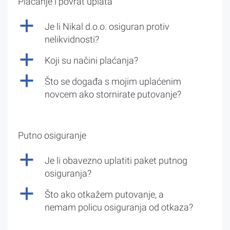
Plaćanje i povrat uplata
a
Je li Nikal d.o.o. osiguran protiv
nelikvidnosti?
a
Koji su načini plaćanja?
a
Što se događa s mojim uplaćenim
novcem ako stornirate putovanje?
Putno osiguranje
a
Je li obavezno uplatiti paket putnog
osiguranja?
a
Što ako otkažem putovanje, a
nemam policu osiguranja od otkaza?