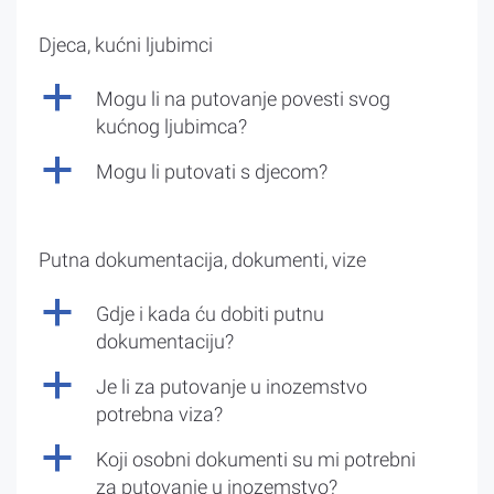
Djeca, kućni ljubimci
a
Mogu li na putovanje povesti svog
kućnog ljubimca?
a
Mogu li putovati s djecom?
Putna dokumentacija, dokumenti, vize
a
Gdje i kada ću dobiti putnu
dokumentaciju?
a
Je li za putovanje u inozemstvo
potrebna viza?
a
Koji osobni dokumenti su mi potrebni
za putovanje u inozemstvo?