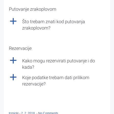
Putovanje zrakoplovom
a
Što trebam znati kod putovanja
zrakoplovom?
Rezervacije
a
Kako mogu rezervirati putovanje i do
kada?
a
Koje podatke trebam dati prilikom
rezervacije?
tcrnicki
-
2. 2. 2018.
-
No Comments