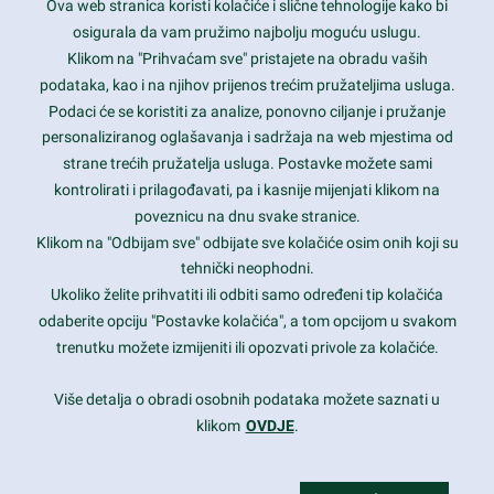
Ova web stranica koristi kolačiće i slične tehnologije kako bi
Latest trends and much more...
osigurala da vam pružimo najbolju moguću uslugu.
Klikom na "Prihvaćam sve" pristajete na obradu vaših
podataka, kao i na njihov prijenos trećim pružateljima usluga.
Contact Info
Podaci će se koristiti za analize, ponovno ciljanje i pružanje
personaliziranog oglašavanja i sadržaja na web mjestima od
strane trećih pružatelja usluga. Postavke možete sami
1600 Amphitheatre Parkway, Mountain View, CA 94043
kontrolirati i prilagođavati, pa i kasnije mijenjati klikom na
poveznicu na dnu svake stranice.
+1 650-253-0000
prothemes.net@gmail.com
Klikom na "Odbijam sve" odbijate sve kolačiće osim onih koji su
tehnički neophodni.
Daily: 9:00 am - 6:00 pm
Ukoliko želite prihvatiti ili odbiti samo određeni tip kolačića
Sunday: Closed
odaberite opciju "Postavke kolačića", a tom opcijom u svakom
trenutku možete izmijeniti ili opozvati privole za kolačiće.
Copyright 2017
FRESHFACE
© All Rights Reserved
Više detalja o obradi osobnih podataka možete saznati u
klikom
OVDJE
.