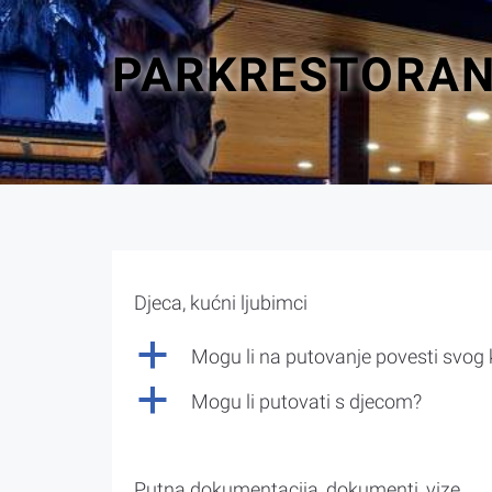
PARKRESTORA
Djeca, kućni ljubimci
a
Mogu li na putovanje povesti svog
a
Mogu li putovati s djecom?
Putna dokumentacija, dokumenti, vize