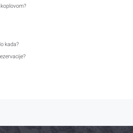
rakoplovom?
do kada?
ezervacije?