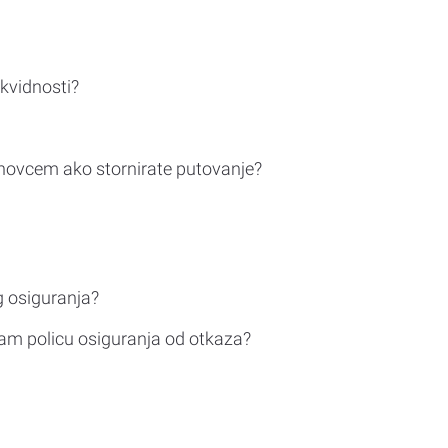
ikvidnosti?
novcem ako stornirate putovanje?
g osiguranja?
am policu osiguranja od otkaza?