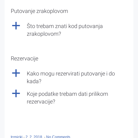
Putovanje zrakoplovom
a
Što trebam znati kod putovanja
zrakoplovom?
Rezervacije
a
Kako mogu rezervirati putovanje i do
kada?
a
Koje podatke trebam dati prilikom
rezervacije?
tcrnicki
-
2. 2. 2018.
-
No Comments