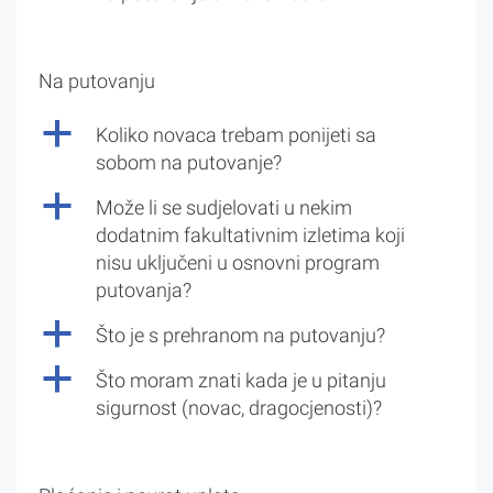
Na putovanju
a
Koliko novaca trebam ponijeti sa
sobom na putovanje?
a
Može li se sudjelovati u nekim
dodatnim fakultativnim izletima koji
nisu uključeni u osnovni program
putovanja?
a
Što je s prehranom na putovanju?
a
Što moram znati kada je u pitanju
sigurnost (novac, dragocjenosti)?