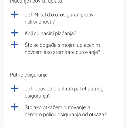
Plaćanje i povrat uplata
a
Je li Nikal d.o.o. osiguran protiv
nelikvidnosti?
a
Koji su načini plaćanja?
a
Što se događa s mojim uplaćenim
novcem ako stornirate putovanje?
Putno osiguranje
a
Je li obavezno uplatiti paket putnog
osiguranja?
a
Što ako otkažem putovanje, a
nemam policu osiguranja od otkaza?