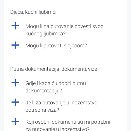
Djeca, kućni ljubimci
a
Mogu li na putovanje povesti svog
kućnog ljubimca?
a
Mogu li putovati s djecom?
Putna dokumentacija, dokumenti, vize
a
Gdje i kada ću dobiti putnu
dokumentaciju?
a
Je li za putovanje u inozemstvo
potrebna viza?
a
Koji osobni dokumenti su mi potrebni
za putovanje u inozemstvo?