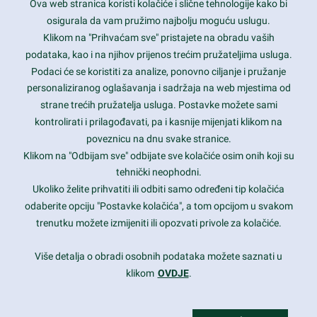
Ova web stranica koristi kolačiće i slične tehnologije kako bi
Latest trends and much more...
osigurala da vam pružimo najbolju moguću uslugu.
Klikom na "Prihvaćam sve" pristajete na obradu vaših
podataka, kao i na njihov prijenos trećim pružateljima usluga.
Contact Info
Podaci će se koristiti za analize, ponovno ciljanje i pružanje
personaliziranog oglašavanja i sadržaja na web mjestima od
strane trećih pružatelja usluga. Postavke možete sami
1600 Amphitheatre Parkway, Mountain View, CA 94043
kontrolirati i prilagođavati, pa i kasnije mijenjati klikom na
poveznicu na dnu svake stranice.
+1 650-253-0000
prothemes.net@gmail.com
Klikom na "Odbijam sve" odbijate sve kolačiće osim onih koji su
tehnički neophodni.
Daily: 9:00 am - 6:00 pm
Ukoliko želite prihvatiti ili odbiti samo određeni tip kolačića
Sunday: Closed
odaberite opciju "Postavke kolačića", a tom opcijom u svakom
trenutku možete izmijeniti ili opozvati privole za kolačiće.
Copyright 2017
FRESHFACE
© All Rights Reserved
Više detalja o obradi osobnih podataka možete saznati u
klikom
OVDJE
.