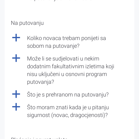
Na putovanju
a
Koliko novaca trebam ponijeti sa
sobom na putovanje?
a
Može li se sudjelovati u nekim
dodatnim fakultativnim izletima koji
nisu uključeni u osnovni program
putovanja?
a
Što je s prehranom na putovanju?
a
Što moram znati kada je u pitanju
sigurnost (novac, dragocjenosti)?