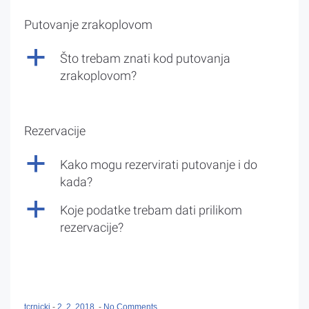
Putovanje zrakoplovom
a
Što trebam znati kod putovanja
zrakoplovom?
Rezervacije
a
Kako mogu rezervirati putovanje i do
kada?
a
Koje podatke trebam dati prilikom
rezervacije?
tcrnicki
-
2. 2. 2018.
-
No Comments