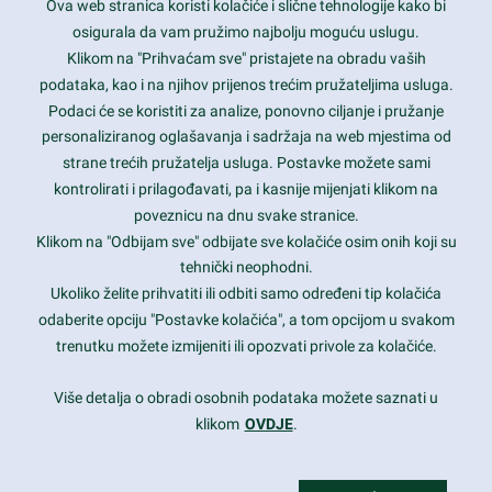
Ova web stranica koristi kolačiće i slične tehnologije kako bi
Latest trends and much more...
osigurala da vam pružimo najbolju moguću uslugu.
Klikom na "Prihvaćam sve" pristajete na obradu vaših
podataka, kao i na njihov prijenos trećim pružateljima usluga.
Contact Info
Podaci će se koristiti za analize, ponovno ciljanje i pružanje
personaliziranog oglašavanja i sadržaja na web mjestima od
strane trećih pružatelja usluga. Postavke možete sami
1600 Amphitheatre Parkway, Mountain View, CA 94043
kontrolirati i prilagođavati, pa i kasnije mijenjati klikom na
poveznicu na dnu svake stranice.
+1 650-253-0000
prothemes.net@gmail.com
Klikom na "Odbijam sve" odbijate sve kolačiće osim onih koji su
tehnički neophodni.
Daily: 9:00 am - 6:00 pm
Ukoliko želite prihvatiti ili odbiti samo određeni tip kolačića
Sunday: Closed
odaberite opciju "Postavke kolačića", a tom opcijom u svakom
trenutku možete izmijeniti ili opozvati privole za kolačiće.
Copyright 2017
FRESHFACE
© All Rights Reserved
Više detalja o obradi osobnih podataka možete saznati u
klikom
OVDJE
.