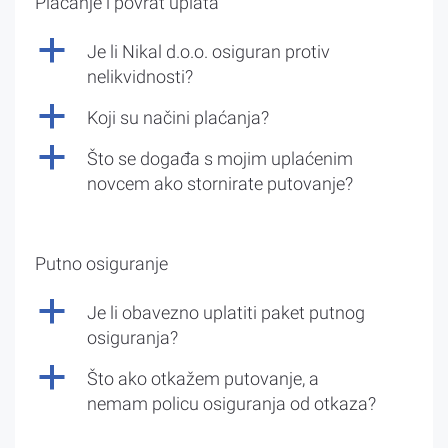
Plaćanje i povrat uplata
a
Je li Nikal d.o.o. osiguran protiv
nelikvidnosti?
a
Koji su načini plaćanja?
a
Što se događa s mojim uplaćenim
novcem ako stornirate putovanje?
Putno osiguranje
a
Je li obavezno uplatiti paket putnog
osiguranja?
a
Što ako otkažem putovanje, a
nemam policu osiguranja od otkaza?