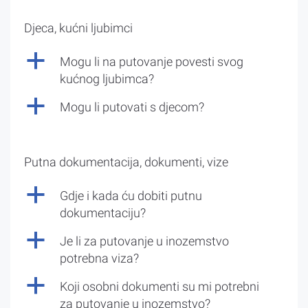
Djeca, kućni ljubimci
a
Mogu li na putovanje povesti svog
kućnog ljubimca?
a
Mogu li putovati s djecom?
Putna dokumentacija, dokumenti, vize
a
Gdje i kada ću dobiti putnu
dokumentaciju?
a
Je li za putovanje u inozemstvo
potrebna viza?
a
Koji osobni dokumenti su mi potrebni
za putovanje u inozemstvo?