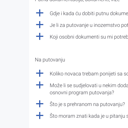
a
Gdje i kada ću dobiti putnu dokume
a
Je li za putovanje u inozemstvo po
a
Koji osobni dokumenti su mi potre
Na putovanju
a
Koliko novaca trebam ponijeti sa 
a
Može li se sudjelovati u nekim doda
osnovni program putovanja?
a
Što je s prehranom na putovanju?
a
Što moram znati kada je u pitanju 