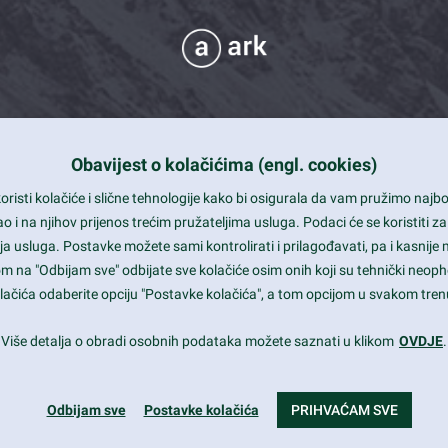
Obavijest o kolačićima (engl. cookies)
 Support
risti kolačiće i slične tehnologije kako bi osigurala da vam pružimo naj
t and beautiful design
i na njihov prijenos trećim pružateljima usluga. Podaci će se koristiti za
a usluga. Postavke možete sami kontrolirati i prilagođavati, pa i kasnije 
mited Eelements
om na "Odbijam sve" odbijate sve kolačiće osim onih koji su tehnički neoph
le ready
 kolačića odaberite opciju "Postavke kolačića", a tom opcijom u svakom trenu
st trends and much more...
Više detalja o obradi osobnih podataka možete saznati u klikom
OVDJE
.
Odbijam sve
Postavke kolačića
PRIHVAĆAM SVE