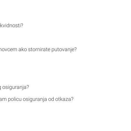
ikvidnosti?
novcem ako stornirate putovanje?
g osiguranja?
am policu osiguranja od otkaza?