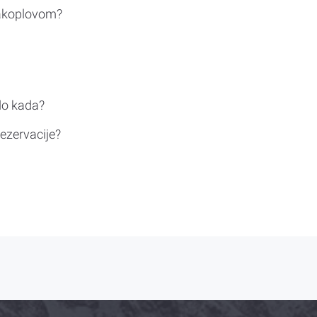
rakoplovom?
do kada?
ezervacije?