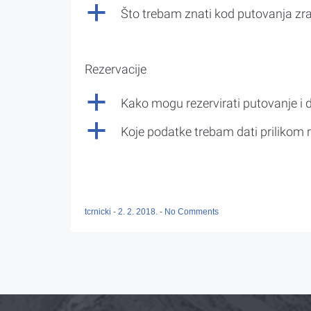
a
Što trebam znati kod putovanja z
Rezervacije
a
Kako mogu rezervirati putovanje i 
a
Koje podatke trebam dati prilikom r
tcrnicki
-
2. 2. 2018.
-
No Comments