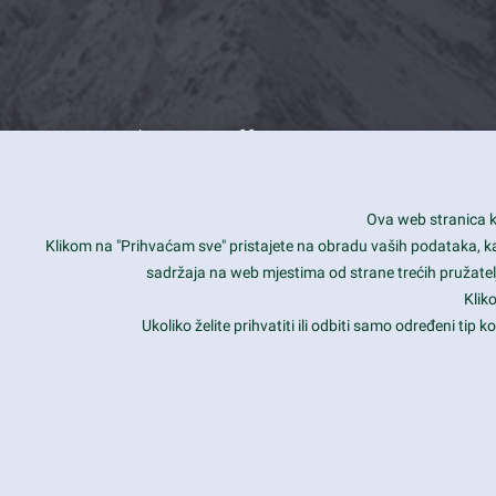
What we offer
How you can impact customers
24/7
Ova web stranica ko
Is your website user friendly?
Smar
Klikom na "Prihvaćam sve" pristajete na obradu vaših podataka, kao 
sadržaja na web mjestima od strane trećih pružatelj
Ark offers weekly stunning designs.
Unli
Klik
Why our customers love Ark?
Mobi
Ukoliko želite prihvatiti ili odbiti samo određeni tip
hat we do is all about passion
Late
Copyright 2017
FRESHFACE
© All Rights Reserved