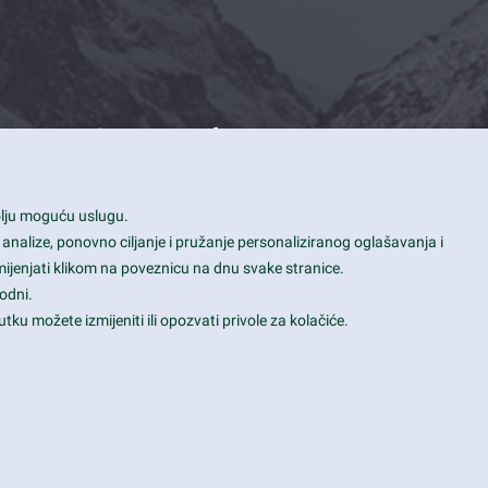
Contact Info
1600 Amphitheatre Parkway, Mountain
bolju moguću uslugu.
View, CA 94043
 analize, ponovno ciljanje i pružanje personaliziranog oglašavanja i
+1 650-253-0000
mijenjati klikom na poveznicu na dnu svake stranice.
prothemes.net@gmail.com
odni.
tku možete izmijeniti ili opozvati privole za kolačiće.
Daily: 9:00 am - 6:00 pm
Sunday: Closed
Terms & Conditions
|
Privacy & Policy