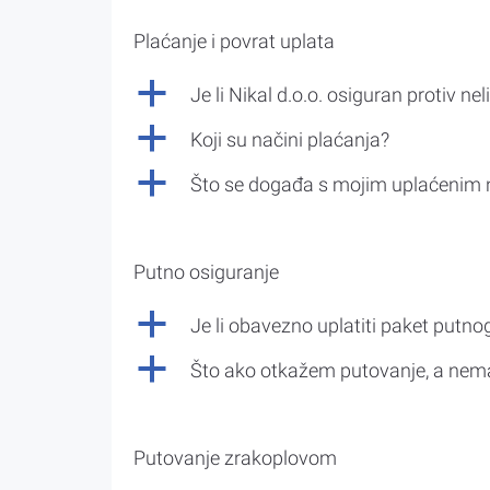
Plaćanje i povrat uplata
a
Je li Nikal d.o.o. osiguran protiv nel
a
Koji su načini plaćanja?
a
Što se događa s mojim uplaćenim 
Putno osiguranje
a
Je li obavezno uplatiti paket putno
a
Što ako otkažem putovanje, a nem
Putovanje zrakoplovom