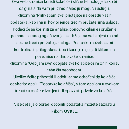
Ova web stranica koristi kolačiće i slične tehnologije kako bi
Latest trends and much more...
osigurala da vam pružimo najbolju moguću uslugu.
Klikom na "Prihvaćam sve" pristajete na obradu vaših
podataka, kao i na njihov prijenos trećim pružateljima usluga.
Contact Info
Podaci će se koristiti za analize, ponovno ciljanje i pružanje
personaliziranog oglašavanja i sadržaja na web mjestima od
strane trećih pružatelja usluga. Postavke možete sami
1600 Amphitheatre Parkway, Mountain View, CA 94043
kontrolirati i prilagođavati, pa i kasnije mijenjati klikom na
poveznicu na dnu svake stranice.
+1 650-253-0000
prothemes.net@gmail.com
Klikom na "Odbijam sve" odbijate sve kolačiće osim onih koji su
tehnički neophodni.
Daily: 9:00 am - 6:00 pm
Ukoliko želite prihvatiti ili odbiti samo određeni tip kolačića
Sunday: Closed
odaberite opciju "Postavke kolačića", a tom opcijom u svakom
trenutku možete izmijeniti ili opozvati privole za kolačiće.
Copyright 2017
FRESHFACE
© All Rights Reserved
Više detalja o obradi osobnih podataka možete saznati u
klikom
OVDJE
.