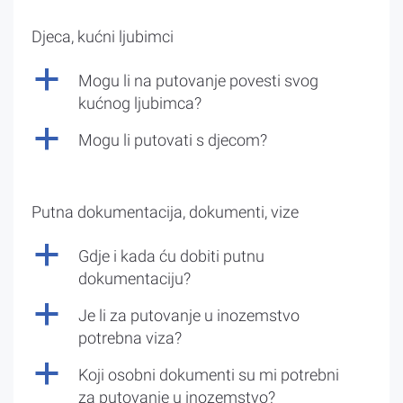
Djeca, kućni ljubimci
a
Mogu li na putovanje povesti svog
kućnog ljubimca?
a
Mogu li putovati s djecom?
Putna dokumentacija, dokumenti, vize
a
Gdje i kada ću dobiti putnu
dokumentaciju?
a
Je li za putovanje u inozemstvo
potrebna viza?
a
Koji osobni dokumenti su mi potrebni
za putovanje u inozemstvo?