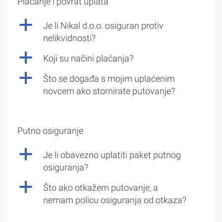
Plaćanje i povrat uplata
a
Je li Nikal d.o.o. osiguran protiv
nelikvidnosti?
a
Koji su načini plaćanja?
a
Što se događa s mojim uplaćenim
novcem ako stornirate putovanje?
Putno osiguranje
a
Je li obavezno uplatiti paket putnog
osiguranja?
a
Što ako otkažem putovanje, a
nemam policu osiguranja od otkaza?