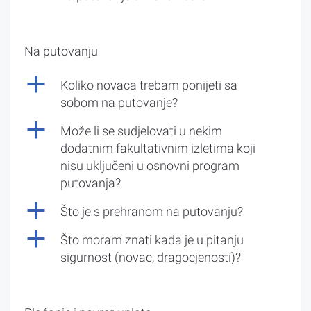
Na putovanju
a
Koliko novaca trebam ponijeti sa
sobom na putovanje?
a
Može li se sudjelovati u nekim
dodatnim fakultativnim izletima koji
nisu uključeni u osnovni program
putovanja?
a
Što je s prehranom na putovanju?
a
Što moram znati kada je u pitanju
sigurnost (novac, dragocjenosti)?