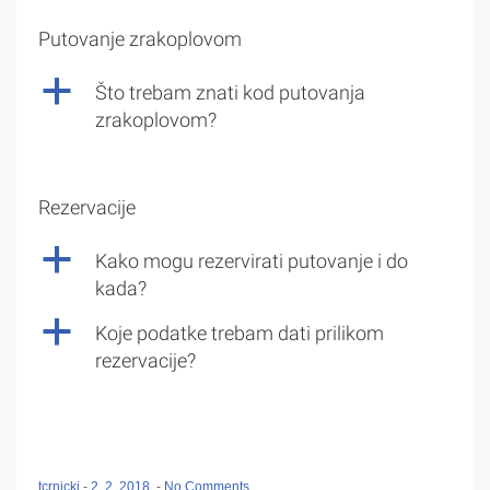
Putovanje zrakoplovom
a
Što trebam znati kod putovanja
zrakoplovom?
Rezervacije
a
Kako mogu rezervirati putovanje i do
kada?
a
Koje podatke trebam dati prilikom
rezervacije?
tcrnicki
-
2. 2. 2018.
-
No Comments