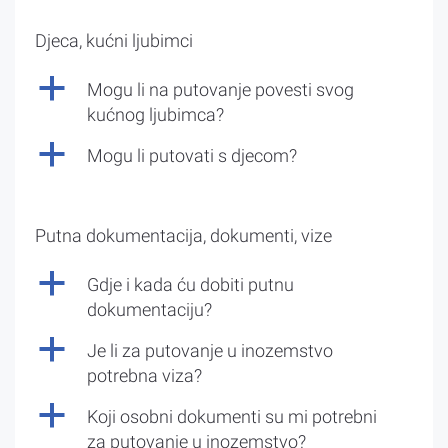
Djeca, kućni ljubimci
a
Mogu li na putovanje povesti svog
kućnog ljubimca?
a
Mogu li putovati s djecom?
Putna dokumentacija, dokumenti, vize
a
Gdje i kada ću dobiti putnu
dokumentaciju?
a
Je li za putovanje u inozemstvo
potrebna viza?
a
Koji osobni dokumenti su mi potrebni
za putovanje u inozemstvo?