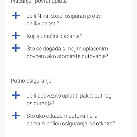
Plaćanje i povrat uplata
a
Je li Nikal d.o.o. osiguran protiv
nelikvidnosti?
a
Koji su načini plaćanja?
a
Što se događa s mojim uplaćenim
novcem ako stornirate putovanje?
Putno osiguranje
a
Je li obavezno uplatiti paket putnog
osiguranja?
a
Što ako otkažem putovanje, a
nemam policu osiguranja od otkaza?