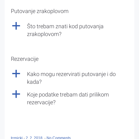
Putovanje zrakoplovom
a
Što trebam znati kod putovanja
zrakoplovom?
Rezervacije
a
Kako mogu rezervirati putovanje i do
kada?
a
Koje podatke trebam dati prilikom
rezervacije?
tcrnicki
-
2. 2. 2018.
-
No Comments