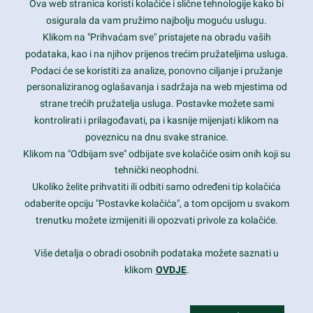
Ova web stranica koristi kolačiće i slične tehnologije kako bi
Latest trends and much more...
osigurala da vam pružimo najbolju moguću uslugu.
Klikom na "Prihvaćam sve" pristajete na obradu vaših
podataka, kao i na njihov prijenos trećim pružateljima usluga.
Contact Info
Podaci će se koristiti za analize, ponovno ciljanje i pružanje
personaliziranog oglašavanja i sadržaja na web mjestima od
strane trećih pružatelja usluga. Postavke možete sami
1600 Amphitheatre Parkway, Mountain View, CA 94043
kontrolirati i prilagođavati, pa i kasnije mijenjati klikom na
poveznicu na dnu svake stranice.
+1 650-253-0000
prothemes.net@gmail.com
Klikom na "Odbijam sve" odbijate sve kolačiće osim onih koji su
tehnički neophodni.
Daily: 9:00 am - 6:00 pm
Ukoliko želite prihvatiti ili odbiti samo određeni tip kolačića
Sunday: Closed
odaberite opciju "Postavke kolačića", a tom opcijom u svakom
trenutku možete izmijeniti ili opozvati privole za kolačiće.
Copyright 2017
FRESHFACE
© All Rights Reserved
Više detalja o obradi osobnih podataka možete saznati u
klikom
OVDJE
.