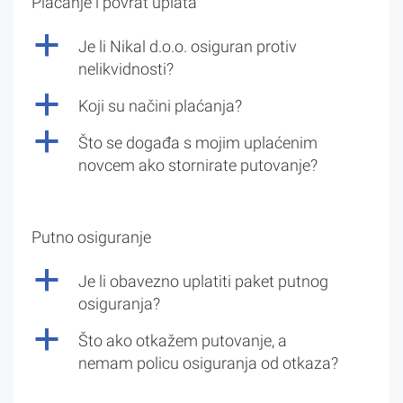
Plaćanje i povrat uplata
a
Je li Nikal d.o.o. osiguran protiv
nelikvidnosti?
a
Koji su načini plaćanja?
a
Što se događa s mojim uplaćenim
novcem ako stornirate putovanje?
Putno osiguranje
a
Je li obavezno uplatiti paket putnog
osiguranja?
a
Što ako otkažem putovanje, a
nemam policu osiguranja od otkaza?