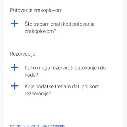
Putovanje zrakoplovom
a
Što trebam znati kod putovanja
zrakoplovom?
Rezervacije
a
Kako mogu rezervirati putovanje i do
kada?
a
Koje podatke trebam dati prilikom
rezervacije?
tcrnicki
-
2. 2. 2018.
-
No Comments