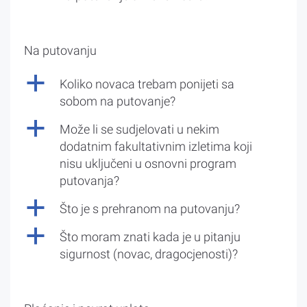
Na putovanju
a
Koliko novaca trebam ponijeti sa
sobom na putovanje?
a
Može li se sudjelovati u nekim
dodatnim fakultativnim izletima koji
nisu uključeni u osnovni program
putovanja?
a
Što je s prehranom na putovanju?
a
Što moram znati kada je u pitanju
sigurnost (novac, dragocjenosti)?