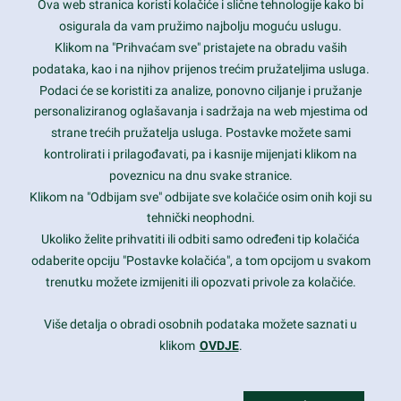
Ova web stranica koristi kolačiće i slične tehnologije kako bi
Latest trends and much more...
osigurala da vam pružimo najbolju moguću uslugu.
Klikom na "Prihvaćam sve" pristajete na obradu vaših
podataka, kao i na njihov prijenos trećim pružateljima usluga.
Contact Info
Podaci će se koristiti za analize, ponovno ciljanje i pružanje
personaliziranog oglašavanja i sadržaja na web mjestima od
strane trećih pružatelja usluga. Postavke možete sami
1600 Amphitheatre Parkway, Mountain View, CA 94043
kontrolirati i prilagođavati, pa i kasnije mijenjati klikom na
poveznicu na dnu svake stranice.
+1 650-253-0000
prothemes.net@gmail.com
Klikom na "Odbijam sve" odbijate sve kolačiće osim onih koji su
tehnički neophodni.
Daily: 9:00 am - 6:00 pm
Ukoliko želite prihvatiti ili odbiti samo određeni tip kolačića
Sunday: Closed
odaberite opciju "Postavke kolačića", a tom opcijom u svakom
trenutku možete izmijeniti ili opozvati privole za kolačiće.
Copyright 2017
FRESHFACE
© All Rights Reserved
Više detalja o obradi osobnih podataka možete saznati u
klikom
OVDJE
.