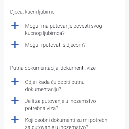
Djeca, kućni ljubimci
a
Mogu li na putovanje povesti svog
kućnog ljubimca?
a
Mogu li putovati s djecom?
Putna dokumentacija, dokumenti, vize
a
Gdje i kada ću dobiti putnu
dokumentaciju?
a
Je li za putovanje u inozemstvo
potrebna viza?
a
Koji osobni dokumenti su mi potrebni
za putovanje u inozemstvo?