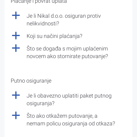
Plaćanje i povrat uplata
a
Je li Nikal d.o.o. osiguran protiv
nelikvidnosti?
a
Koji su načini plaćanja?
a
Što se događa s mojim uplaćenim
novcem ako stornirate putovanje?
Putno osiguranje
a
Je li obavezno uplatiti paket putnog
osiguranja?
a
Što ako otkažem putovanje, a
nemam policu osiguranja od otkaza?