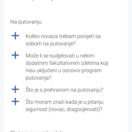
Na putovanju
a
Koliko novaca trebam ponijeti sa
sobom na putovanje?
a
Može li se sudjelovati u nekim
dodatnim fakultativnim izletima koji
nisu uključeni u osnovni program
putovanja?
a
Što je s prehranom na putovanju?
a
Što moram znati kada je u pitanju
sigurnost (novac, dragocjenosti)?