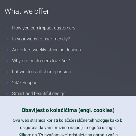
What we offer
How you can impact customers
Is your website user friendly?
Ark offers weekly stunning designs.
Why our customers love Ark?
hat we do is all about passion
24/7 Support
Smart and beautiful design
Unlimited Eelements
Obavijest o kolačićima (engl. cookies)
Mobile ready
Ova web stranica koristi kolačiće i slične tehnologije kako bi
Latest trends and much more...
osigurala da vam pružimo najbolju moguću uslugu.
Klikom na "Prihvaćam sve" pristajete na obradu vaših