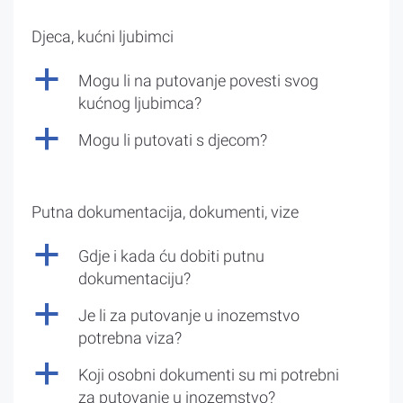
Djeca, kućni ljubimci
a
Mogu li na putovanje povesti svog
kućnog ljubimca?
a
Mogu li putovati s djecom?
Putna dokumentacija, dokumenti, vize
a
Gdje i kada ću dobiti putnu
dokumentaciju?
a
Je li za putovanje u inozemstvo
potrebna viza?
a
Koji osobni dokumenti su mi potrebni
za putovanje u inozemstvo?