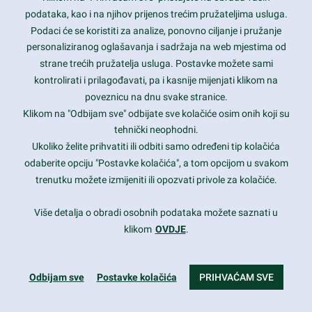
podataka, kao i na njihov prijenos trećim pružateljima usluga.
Contact Info
Podaci će se koristiti za analize, ponovno ciljanje i pružanje
personaliziranog oglašavanja i sadržaja na web mjestima od
strane trećih pružatelja usluga. Postavke možete sami
1600 Amphitheatre Parkway, Mountain View, CA 94043
kontrolirati i prilagođavati, pa i kasnije mijenjati klikom na
poveznicu na dnu svake stranice.
+1 650-253-0000
prothemes.net@gmail.com
Klikom na "Odbijam sve" odbijate sve kolačiće osim onih koji su
tehnički neophodni.
Daily: 9:00 am - 6:00 pm
Ukoliko želite prihvatiti ili odbiti samo određeni tip kolačića
Sunday: Closed
odaberite opciju "Postavke kolačića", a tom opcijom u svakom
trenutku možete izmijeniti ili opozvati privole za kolačiće.
Copyright 2017
FRESHFACE
© All Rights Reserved
Više detalja o obradi osobnih podataka možete saznati u
klikom
OVDJE
.
Odbijam sve
Postavke kolačića
PRIHVAĆAM SVE
Terms & Conditions
|
Privacy & Policy