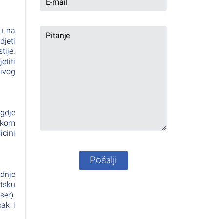
du na
djeti
tije.
etiti
jivog
 gdje
skom
icini
Pošalji
adnje
tsku
ser).
čak i