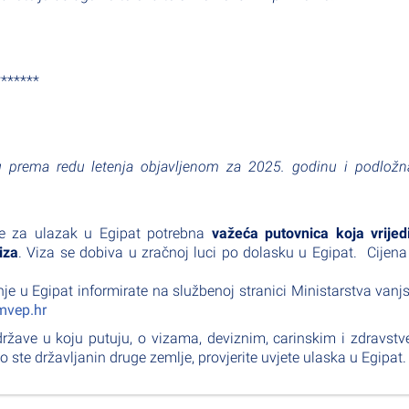
*******
 prema redu letenja objavljenom za 2025. godinu i podložn
je za ulazak u Egipat potrebna
važeća putovnica koja vrijed
iza
. Viza se dobiva u zračnoj luci po dolasku u Egipat. Cijena
u Egipat informirate na službenoj stranici Ministarstva vanjs
vep.hr
države u koju putuju, o vizama, deviznim, carinskim i zdravst
o ste državljanin druge zemlje, provjerite uvjete ulaska u Egipat.