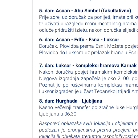
5. dan: Asuan - Abu Simbel (fakultativno)
Prije zore, uz doručak za ponijeti, imate pril
te uživati u razgledu monumentalnog hrama R
odluče pridružiti izletu, nakon doručka slijed
6. dan: Asuan - Edfu - Esna - Luksor
Doručak. Plovidba prema Esni. Možete posjeti
Plovidba do Luksora uz prelazak brane u Esni
7. dan: Luksor - kompleksi hramova Karnak 
Nakon doručka posjet hramskim kompleksima 
Njegova izgradnja započela je oko 2100. godi
Poznat je po ruševinama kompleksa hramo
Luksor izgrađen je u čast Tebanskoj trijadi 
8. dan: Hurghada - Ljubljana
Kasno večernji transfer do zračne luke Hurg
Ljubljanu u 06:30.
Raspored obilazaka svih lokacija i objekata 
podložan je promjenama prema procjeni prat
lokacija ili objekata, trenutnoj raspoloživosti