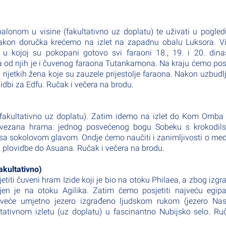
alonom u visine (fakultativno uz doplatu) te uživati u pogle
 Nakon doručka krećemo na izlet na zapadnu obalu Luksora. Vi
 kojoj su pokopani gotovo svi faraoni 18., 19. i 20. dinas
dna od njih je i čuvenog faraona Tutankamona. Na kraju ćemo posj
 rijetkih žena koje su zauzele prijestolje faraona. Nakon uzbudl
idbi za Edfu. Ručak i večera na brodu.
fakultativno uz doplatu). Zatim idemo na izlet do Kom Omba
povezana hrama: jednog posvećenog bogu Sobeku s krokodil
 sokolovom glavom. Ondje ćemo naučiti i zanimljivosti o med
k plovidbe do Asuana. Ručak i večera na brodu.
akultativno)
iti čuveni hram Izide koji je bio na otoku Philaea, a zbog izgr
en je na otoku Agilika. Zatim ćemo posjetiti najveću egipa
ajveće umjetno jezero izgrađeno ljudskom rukom (jezero Nas
ultativnom izletu (uz doplatu) u fascinantno Nubijsko selo. Ru