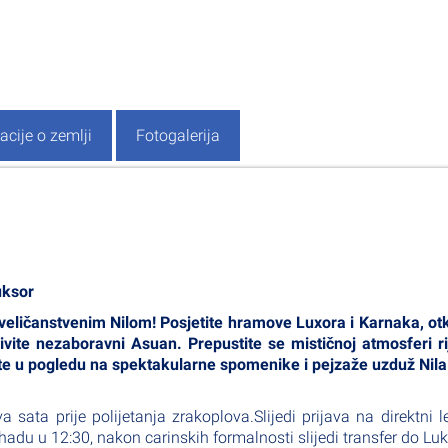
acije o zemlji
Fotogalerija
uksor
 veličanstvenim Nilom! Posjetite hramove Luxora i Karnaka, otk
živite nezaboravni Asuan. Prepustite se mističnoj atmosferi r
ivajte u pogledu na spektakularne spomenike i pejzaže uzduž Nila
 sata prije polijetanja zrakoplova.Slijedi prijava na direktni l
du u 12:30, nakon carinskih formalnosti slijedi transfer do Lu