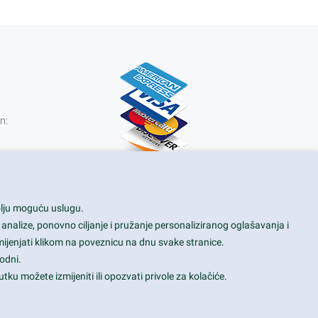
n:
0 kn
bolju moguću uslugu.
 analize, ponovno ciljanje i pružanje personaliziranog oglašavanja i
mijenjati klikom na poveznicu na dnu svake stranice.
odni.
tku možete izmijeniti ili opozvati privole za kolačiće.