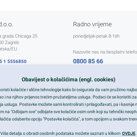
d.o.o.
Radno vrijeme
a grada Chicaga 25
ponedjeljak-petak 8-16h
00 Zagreb
atska/EU
Nazovite nas na besplatni telefo
0800 85 66
5 1 5556850
@nikal.hr
Tečaj konverzije 1 EUR = 7,5345
Obavijest o kolačićima (engl. cookies)
AB-01-080761107
risti kolačiće i slične tehnologije kako bi osigurala da vam pružimo naj
i na njihov prijenos trećim pružateljima usluga. Podaci će se koristiti za
a usluga. Postavke možete sami kontrolirati i prilagođavati, pa i kasnije 
om na "Odbijam sve" odbijate sve kolačiće osim onih koji su tehnički neoph
 kolačića odaberite opciju "Postavke kolačića", a tom opcijom u svakom trenu
Više detalja o obradi osobnih podataka možete saznati u klikom
OVDJE
.