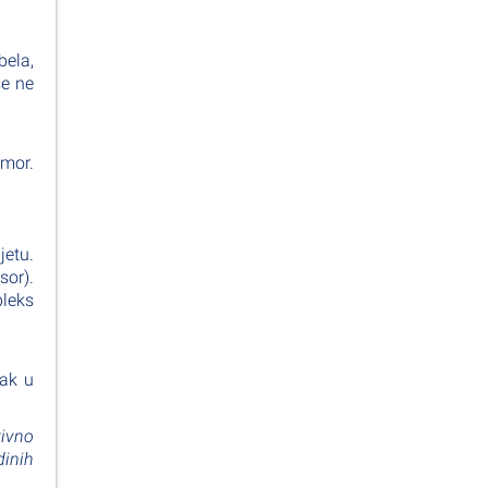
bela,
se ne
dmor.
jetu.
sor).
leks
zak u
tivno
dinih