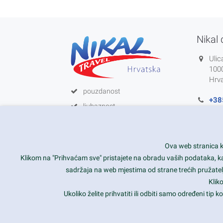
Nikal 
Ulic
100
Hrv
pouzdanost
+38
ljubaznost
info
zadovoljstvo korisnika
HR-
kompetentnost
Ova web stranica ko
Klikom na "Prihvaćam sve" pristajete na obradu vaših podataka, kao 
sadržaja na web mjestima od strane trećih pružatelj
Klik
Ukoliko želite prihvatiti ili odbiti samo određeni tip