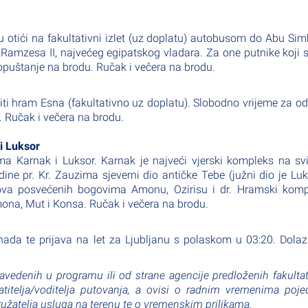
iku otići na fakultativni izlet (uz doplatu) autobusom do Abu Sim
amzesa II, najvećeg egipatskog vladara. Za one putnike koji 
i opuštanje na brodu. Ručak i večera na brodu.
ti hram Esna (fakultativno uz doplatu). Slobodno vrijeme za o
. Ručak i večera na brodu.
i Luksor
Karnak i Luksor. Karnak je najveći vjerski kompleks na svi
ne pr. Kr. Zauzima sjeverni dio antičke Tebe (južni dio je Luk
va posvećenih bogovima Amonu, Ozirisu i dr. Hramski komp
Amona, Mut i Konsa. Ručak i večera na brodu.
hada te prijava na let za Ljubljanu s polaskom u 03:20. Dola
navedenih u programu ili od strane agencije predloženih fakulta
itelja/voditelja putovanja, a ovisi o radnim vremenima poje
 pružatelja usluga na terenu te o vremenskim prilikama.