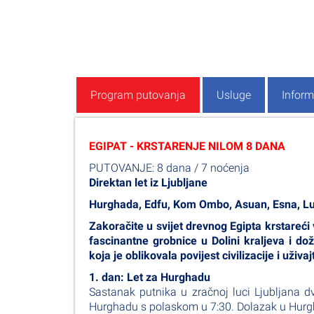
Program putovanja
Usluge
Inform
EGIPAT - KRSTARENJE NILOM 8 DANA​
PUTOVANJE: 8 dana / 7 noćenja
Direktan let iz Ljubljane
Hu
rghada, Edfu, Kom Ombo, Asuan, Esna, L
Zakoračite u svijet drevnog Egipta krstareći
fascinantne grobnice u Dolini kraljeva i do
koja je oblikovala povijest civilizacije i už
1. dan: Let za Hurghadu
Sastanak putnika u zračnoj luci Ljubljana dva
Hurghadu s polaskom u 7:30. Dolazak u Hurgha