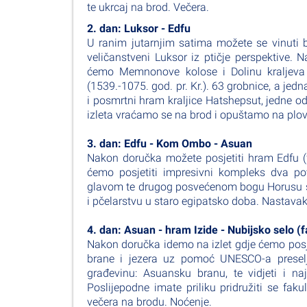
te ukrcaj na brod. Večera.
2. dan: Luksor - Edfu
U ranim jutarnjim satima možete se vinuti b
veličanstveni Luksor iz ptičje perspektive.
ćemo Memnonove kolose i Dolinu kraljeva u
(1539.-1075. god. pr. Kr.). 63 grobnice, a je
i posmrtni hram kraljice Hatshepsut, jedne od
izleta vraćamo se na brod i opuštamo na plov
3. dan: Edfu - Kom Ombo - Asuan
Nakon doručka možete posjetiti hram Edfu (
ćemo posjetiti impresivni kompleks dva 
glavom te drugog posvećenom bogu Horusu sa
i pčelarstvu u staro egipatsko doba. Nastava
4. dan: Asuan - hram Izide - Nubijsko selo (f
Nakon doručka idemo na izlet gdje ćemo posjet
brane i jezera uz pomoć UNESCO-a preselj
građevinu: Asuansku branu, te vidjeti i n
Poslijepodne imate priliku pridružiti se fak
večera na brodu. Noćenje.