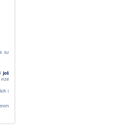
a su
i još
 vize
kih i
venim