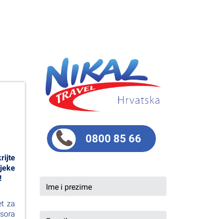
0800 85 66
rijte
ijeke
!
et za
ksora