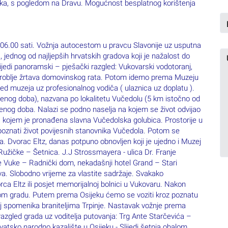
ijeka, s pogledom na Dravu. Mogućnost besplatnog korištenja
6.00 sati. Vožnja autocestom u pravcu Slavonije uz usputna
, jednog od najljepših hrvatskih gradova koji je nažalost do
jedi panoramski – pješački razgled: Vukovarski vodotoranj,
groblje žrtava domovinskog rata. Potom idemo prema Muzeju
ed muzeja uz profesionalnog vodiča ( ulaznica uz doplatu ).
renog doba), nazvana po lokalitetu Vučedolu (5 km istočno od
renog doba. Nalazi se podno naselja na kojem se život odvijao
i na kojem je pronađena slavna Vučedolska golubica. Prostorije u
poznati život povijesnih stanovnika Vučedola. Potom se
. Dvorac Eltz, danas potpuno obnovljen koji je ujedno i Muzej
žičke – Šetnica. J.J Strossmayera - ulica Dr. Franje
 Vuke – Radnički dom, nekadašnji hotel Grand – Stari
a. Slobodno vrijeme za vlastite sadržaje. Svakako
a Eltz ili posjet memorijalnoj bolnici u Vukovaru. Nakon
m gradu. Putem prema Osijeku ćemo se voziti kroz poznatu
aj spomenika braniteljima Trpinje. Nastavak vožnje prema
 razgled grada uz voditelja putovanja: Trg Ante Starčevića –
rvatsko narodno kazalište u Osijeku - Slijedi šetnja obalom