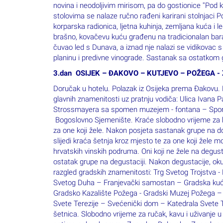
novina i neodoljivim mirisom, pa do gostionice ''Pod k
stolovima se nalaze ručno rađeni karirani stolnjaci 
korparska radionica, ljetna kuhinja, zemljana kuća i 
brašno, kovačevu kuću građenu na tradicionalan baran
čuvao led s Dunava, a iznad nje nalazi se vidikovac s
planinu i predivne vinograde. Sastanak sa ostatkom g
3.dan OSIJEK – ĐAKOVO – KUTJEVO – POŽEGA -
Doručak u hotelu. Polazak iz Osijeka prema Đakovu. 
glavnih znamenitosti uz pratnju vodiča: Ulica Ivana P
Strossmayera sa spomen muzejem - fontana – Spome
Bogoslovno Sjemenište. Kraće slobodno vrijeme za kav
za one koji žele. Nakon posjeta sastanak grupe na 
slijedi kraća šetnja kroz mjesto te za one koji žele 
hrvatskih vinskih podruma. Oni koji ne žele na degust
ostatak grupe na degustaciji. Nakon degustacije, oku
razgled gradskih znamenitosti: Trg Svetog Trojstva -
Svetog Duha – Franjevački samostan – Gradska kuća
Gradsko Kazalište Požega - Gradski Muzej Požega – 
Svete Terezije – Svećenički dom – Katedrala Svete Te
šetnica. Slobodno vrijeme za ručak, kavu i uživanj