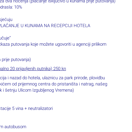
za dva noćenja (plaćanje isključivo u kunama prije putovanja)
odrasla: 10%
sjećuju
an – PLAĆANJE U KUNAMA NA RECEPCIJI HOTELA
učuje“
kaza putovanja koje možete ugovoriti u agenciji prilikom
 prije putovanja)
 20 prijavljenih putnika) 250 kn
ija i nazad do hotela, ulaznicu za park prirode, plovidbu
kićem od prijemnog centra do pristaništa i natrag, našeg
zak i šetnju Ulicom Izgubljenog Vremena)
cije 5 vina + neutralizatori
ašim autobusom