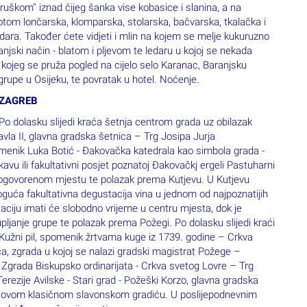
ruškom'' iznad čijeg šanka vise kobasice i slanina, a na
Potom lončarska, klomparska, stolarska, bačvarska, tkalačka i
ledara. Također ćete vidjeti i mlin na kojem se melje kukuruzno
jski način - blatom i pljevom te ledaru u kojoj se nekada
 kojeg se pruža pogled na cijelo selo Karanac, Baranjsku
rupe u Osijeku, te povratak u hotel. Noćenje.
 ZAGREB
Po dolasku slijedi kraća šetnja centrom grada uz obilazak
avla II, glavna gradska šetnica – Trg Josipa Jurja
nik Luka Botić - Đakovačka katedrala kao simbola grada -
u ili fakultativni posjet poznatoj Đakovačkj ergeli Pastuharni
dogovorenom mjestu te polazak prema Kutjevu. U Kutjevu
moguća fakultativna degustacija vina u jednom od najpoznatijih
aciju imati će slobodno vrijeme u centru mjesta, dok je
pljanje grupe te polazak prema Požegi. Po dolasku slijedi kraći
 Kužni pil, spomenik žrtvama kuge iz 1739. godine – Crkva
, zgrada u kojoj se nalazi gradski magistrat Požege –
Zgrada Biskupsko ordinarijata - Crkva svetog Lovre – Trg
rezije Avilske - Stari grad - Požeški Korzo, glavna gradska
e u ovom klasičnom slavonskom gradiću. U poslijepodnevnim