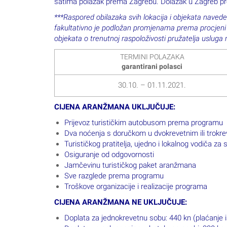
satima polazak prema Zagrebu. Dolazak u Zagreb pr
***Raspored obilazaka svih lokacija i objekata navede
fakultativno je podložan promjenama prema procjeni pr
objekata o trenutnoj raspoloživosti pružatelja usluga
TERMINI POLAZAKA
garantirani polasci
30.10. – 01.11.2021.
CIJENA ARANŽMANA UKLJUČUJE:
Prijevoz turističkim autobusom prema programu
Dva noćenja s doručkom u dvokrevetnim ili trokrev
Turističkog pratitelja, ujedno i lokalnog vodiča za
Osiguranje od odgovornosti
Jamčevinu turističkog paket aranžmana
Sve razglede prema programu
Troškove organizacije i realizacije programa
CIJENA ARANŽMANA NE UKLJUČUJE:
Doplata za jednokrevetnu sobu: 440 kn (plaćanje i