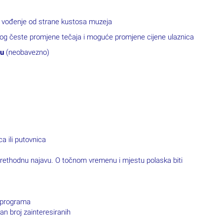
uz vođenje od strane kustosa muzeja
zbog česte promjene tečaja i moguće promjene cijene ulaznica
su
(neobavezno)
a ili putovnica
prethodnu najavu. O točnom vremenu i mjestu polaska biti
a programa
jan broj zainteresiranih