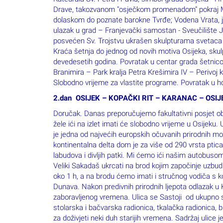
Drave, takozvanom "osječkom promenadom" pokraj Mo
dolaskom do poznate barokne Tvrđe; Vodena Vrata, j
ulazak u grad – Franjevački samostan - Sveučilište
posvećen Sv. Trojstvu ukrašen skulpturama svetaca z
Kraća šetnja do jednog od novih motiva Osijeka, skul
devedesetih godina. Povratak u centar grada šetnico
Branimira – Park kralja Petra Krešimira IV – Perivoj 
Slobodno vrijeme za vlastite programe. Povratak u h
2.dan OSIJEK – KOPAČKI RIT – KARANAC – OSIJ
Doručak. Danas preporučujemo fakultativni posjet obl
žele ići na izlet imati će slobodno vrijeme u Osijeku.
je jedna od najvećih europskih očuvanih prirodnih m
kontinentalna delta dom je za više od 290 vrsta ptica 
labudova i divljih patki. Mi ćemo ići našim autobus
Veliki Sakadaš ukrcati na brod kojim započinje uzbudl
oko 1 h, a na brodu ćemo imati i stručnog vodiča s ko
Dunava. Nakon predivnih prirodnih ljepota odlazak u K
zaboravljenog vremena. Ulica se Sastoji od ukupno
stolarska i bačvarska radionica, tkalačka radionica, b
za doživjeti neki duh starijih vremena. Sadržaj ulice 