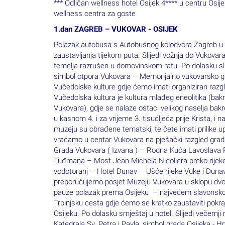
*** Odličan wellness hotel Osijek 4**** u centru Os
wellness centra za goste
1.dan ZAGREB – VUKOVAR - OSIJEK
Polazak autobusa s Autobusnog kolodvora Zagreb u 0
zaustavljanja tijekom puta. Slijedi vožnja do Vukovara
temelja razrušen u domovinskom ratu. Po dolasku sli
simbol otpora Vukovara – Memorijalno vukovarsko 
Vučedolske kulture gdje ćemo imati organiziran razgl
Vučedolska kultura je kultura mlađeg eneolitika (bak
Vukovara), gdje se nalaze ostaci velikog naselja bak
u kasnom 4. i za vrijeme 3. tisućljeća prije Krista, 
muzeju su obrađene tematski, te ćete imati prilike u
vraćamo u centar Vukovara na pješački razgled grada
Grada Vukovara ( Izvana ) – Rodna Kuća Lavoslava Ru
Tuđmana – Most Jean Michela Nicoliera preko rijeke
vodotoranj – Hotel Dunav – Ušće rijeke Vuke i Dunav
preporučujemo posjet Muzeju Vukovara u sklopu dvorc
pauze polazak prema Osijeku – najvećem slavonsko
Trpinjsku cesta gdje ćemo se kratko zaustaviti pokr
Osijeku. Po dolasku smještaj u hotel. Slijedi večernji
Katedrala Sv. Petra i Pavla, simbol grada Osijeka - H