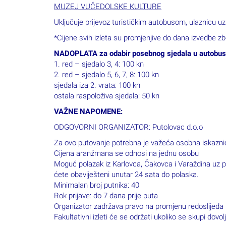
MUZEJ VUČEDOLSKE KULTURE
Uključuje prijevoz turističkim autobusom, ulaznicu 
*Cijene svih izleta su promjenjive do dana izvedbe 
NADOPLATA za odabir posebnog sjedala u autobu
1. red – sjedalo 3, 4: 100 kn
2. red – sjedalo 5, 6, 7, 8: 100 kn
sjedala iza 2. vrata: 100 kn
ostala raspoloživa sjedala: 50 kn
VAŽNE NAPOMENE:
ODGOVORNI ORGANIZATOR: Putolovac d.o.o
Za ovo putovanje potrebna je važeća osobna iskaznic
Cijena aranžmana se odnosi na jednu osobu
Moguć polazak iz Karlovca, Čakovca i Varaždina uz 
ćete obaviješteni unutar 24 sata do polaska.
Minimalan broj putnika: 40
Rok prijave: do 7 dana prije puta
Organizator zadržava pravo na promjenu redoslijed
Fakultativni izleti će se održati ukoliko se skupi dovol