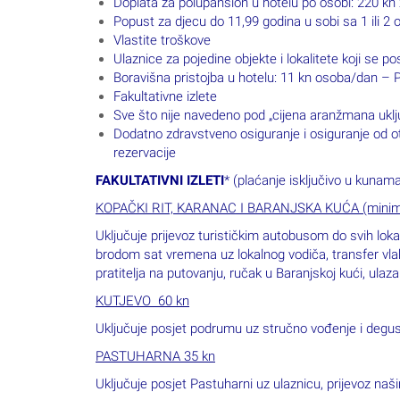
Doplata za polupansion u hotelu po osobi: 220 kn 
Popust za djecu do 11,99 godina u sobi sa 1 ili 2 
Vlastite troškove
Ulaznice za pojedine objekte i lokalitete koji se po
Boravišna pristojba u hotelu: 11 kn osoba/d
Fakultativne izlete
Sve što nije navedeno pod „cijena aranžmana uklj
Dodatno zdravstveno osiguranje i osiguranje od ot
rezervacije
FAKULTATIVNI IZLETI
* (plaćanje isključivo u kunama
KOPAČKI RIT, KARANAC I BARANJSKA KUĆA (minimalno
Uključuje prijevoz turističkim autobusom do svih lokac
brodom sat vremena uz lokalnog vodiča, transfer vla
pratitelja na putovanju, ručak u Baranjskoj kući, ula
KUTJEVO 60 kn
Uključuje posjet podrumu uz stručno vođenje i degusta
PASTUHARNA
35 kn
Uključuje posjet Pastuharni uz ulaznicu, prijevoz n