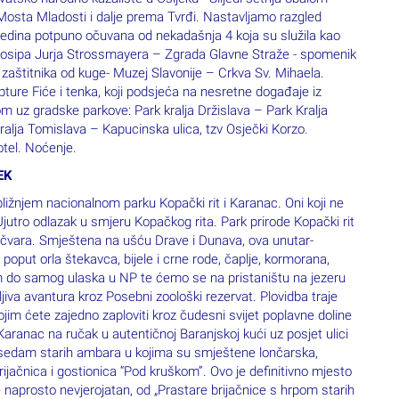
sta Mladosti i dalje prema Tvrđi. Nastavljamo razgled
edina potpuno očuvana od nekadašnja 4 koja su služila kao
 Josipa Jurja Strossmayera – Zgrada Glavne Straže - spomenik
aštitnika od kuge- Muzej Slavonije – Crkva Sv. Mihaela.
pture Fiće i tenka, koji podsjeća na nesretne događaje iz
m uz gradske parkove: Park kralja Držislava – Park Kralja
kralja Tomislava – Kapucinska ulica, tzv Osječki Korzo.
otel. Noćenje.
EK
ižnjem nacionalnom parku Kopački rit i Karanac. Oni koji ne
 Ujutro odlazak u smjeru Kopačkog rita. Park prirode Kopački rit
očvara. Smještena na ušću Drave i Dunava, ova unutar-
poput orla štekavca, bijele i crne rode, čaplje, kormorana,
om do samog ulaska u NP te ćemo se na pristaništu na jezeru
jiva avantura kroz Posebni zoološki rezervat. Plovidba traje
jim ćete zajedno zaploviti kroz čudesni svijet poplavne doline
aranac na ručak u autentičnoj Baranjskoj kući uz posjet ulici
 sedam starih ambara u kojima su smještene lončarska,
rijačnica i gostionica “Pod kruškom”. Ovo je definitivno mjesto
je naprosto nevjerojatan, od „Prastare brijačnice s hrpom starih