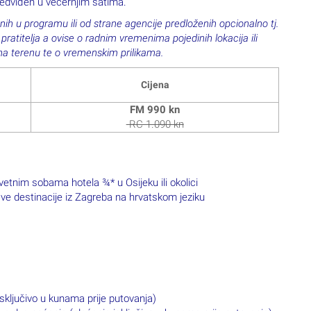
edviđen u večernjim satima.
nih u programu ili od strane agencije predloženih opcionalno tj.
atitelja a ovise o radnim vremenima pojedinih lokacija ili
 na terenu te o vremenskim prilikama.
Cijena
FM 990 kn
RC 1.090 kn
etnim sobama hotela ¾* u Osijeku ili okolici
 sve destinacije iz Zagreba na hrvatskom jeziku
sključivo u kunama prije putovanja)