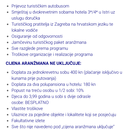
Prijevoz turističkim autobusom
Smještaj u dvokrevetnim sobama hotela 3*/4* u Istri uz
uslugu doručka
Turističkog pratitelja iz Zagreba na hrvatskom jeziku te
lokalne vodiče
Osiguranje od odgovornosti
Jamčevinu turističkog paket aranžmana
Sve razglede prema programu
Troškove organizacije i realizacije programa
CIJENA ARANŽMANA NE UKLJUČUJE:
Doplata za jednokrevetnu sobu 400 kn (plaćanje isključivo u
kunama prije putovanja)
Doplata za dva polupansiona u hotelu: 180 kn
Popust na treću osobu u 1/2 sobi: 10%
Djeca do 3,99 godina u sobi s dvije odrasle
osobe: BESPLATNO
Vlastite troškove
Ulaznice za pojedine objekte i lokalitete koji se posjećuju
Fakultativne izlete
Sve što nije navedeno pod „cijena aranžmana uključuje“