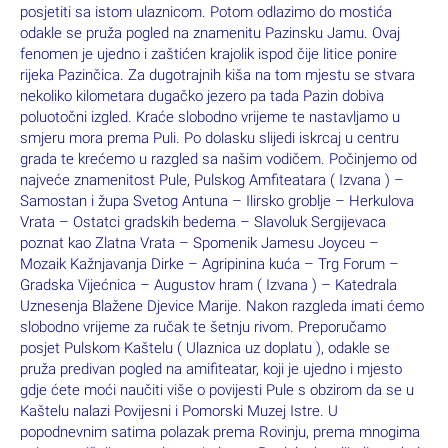
posjetiti sa istom ulaznicom. Potom odlazimo do mostića
odakle se pruža pogled na znamenitu Pazinsku Jamu. Ovaj
fenomen je ujedno i zaštićen krajolik ispod čije litice ponire
rijeka Pazinčica. Za dugotrajnih kiša na tom mjestu se stvara
nekoliko kilometara dugačko jezero pa tada Pazin dobiva
poluotočni izgled. Kraće slobodno vrijeme te nastavljamo u
smjeru mora prema Puli. Po dolasku slijedi iskrcaj u centru
grada te krećemo u razgled sa našim vodičem. Počinjemo od
najveće znamenitost Pule, Pulskog Amfiteatara ( Izvana ) –
Samostan i župa Svetog Antuna – Ilirsko groblje – Herkulova
Vrata – Ostatci gradskih bedema – Slavoluk Sergijevaca
poznat kao Zlatna Vrata – Spomenik Jamesu Joyceu –
Mozaik Kažnjavanja Dirke – Agripinina kuća – Trg Forum –
Gradska Vijećnica – Augustov hram ( Izvana ) – Katedrala
Uznesenja Blažene Djevice Marije. Nakon razgleda imati ćemo
slobodno vrijeme za ručak te šetnju rivom. Preporučamo
posjet Pulskom Kaštelu ( Ulaznica uz doplatu ), odakle se
pruža predivan pogled na amifiteatar, koji je ujedno i mjesto
gdje ćete moći naučiti više o povijesti Pule s obzirom da se u
Kaštelu nalazi Povijesni i Pomorski Muzej Istre. U
popodnevnim satima polazak prema Rovinju, prema mnogima