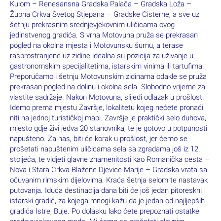
Kulom – Renesansna Gradska Palača – Gradska Loža –
Župna Crkva Svetog Stjepana – Gradske Cisterne, a sve uz
šetnju prekrasnim srednjevjekovnim uličicama ovog
jedinstvenog gradića. S vrha Motovuna pruža se prekrasan
pogled na okolna mjesta i Motovunsku šumu, a terase
rasprostranjene uz zidine idealna su pozicija za uživanje u
gastronomskim specijalitetima, istarskim vinima ili tartufima.
Preporučamo i šetnju Motovunskim zidinama odakle se pruža
prekrasan pogled na dolinu i okolna sela. Slobodno vrijeme za
vlastite sadržaje. Nakon Motovuna, slijedi odlazak u prošlost.
Idemo prema mjestu Završje, lokalitetu kojeg nećete pronaći
niti na jednoj turističkoj mapi. Završje je praktički selo duhova,
mjesto gdje živi jedva 20 stanovnika, te je gotovo u potpunosti
napušteno. Za nas, biti će korak u prošlost, jer ćemo se
prošetati napuštenim uličicama sela sa zgradama još iz 12.
stoljeća, te vidjeti glavne znamenitosti kao Romanička cesta –
Nova i Stara Crkva Blažene Djevice Marije – Gradska vrata sa
očuvanim rimskim dijelovima. Kraća šetnja selom te nastavak
putovanja. Iduća destinacija dana biti će još jedan pitoreskni
istarski gradić, za kojega mnogi kažu da je jedan od najljepših
gradića Istre, Buje. Po dolasku lako ćete prepoznati ostatke