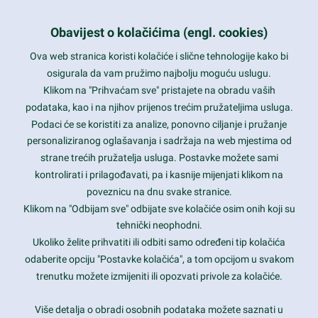
+385 1 5556850
info@nikal.hr
Obavijest o kolačićima (engl. cookies)
HR-AB-01-080761107
Ova web stranica koristi kolačiće i slične tehnologije kako bi
osigurala da vam pružimo najbolju moguću uslugu.
ponedjeljak-petak 8-16h
Klikom na "Prihvaćam sve" pristajete na obradu vaših
podataka, kao i na njihov prijenos trećim pružateljima usluga.
Nazovite nas na besplatni telefon:
Podaci će se koristiti za analize, ponovno ciljanje i pružanje
0800 85 66
personaliziranog oglašavanja i sadržaja na web mjestima od
strane trećih pružatelja usluga. Postavke možete sami
Tečaj konverzije 1 EUR = 7,53450 kn
kontrolirati i prilagođavati, pa i kasnije mijenjati klikom na
poveznicu na dnu svake stranice.
Klikom na "Odbijam sve" odbijate sve kolačiće osim onih koji su
tehnički neophodni.
Ukoliko želite prihvatiti ili odbiti samo određeni tip kolačića
odaberite opciju "Postavke kolačića", a tom opcijom u svakom
trenutku možete izmijeniti ili opozvati privole za kolačiće.
Više detalja o obradi osobnih podataka možete saznati u