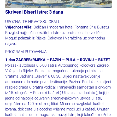
Skriveni Biseri Istre: 3 dana
UPOZNAJTE HRVATSKU OBALU!
Vrijednost više:
Odličan i moderan hotel Fontana 3* u Buzetu
Razgled najljepših lokaliteta Istre uz profesionalne vodiče!
Moguć polazak iz Rijeke, Čakovca i Varaždina uz prethodnu
najavu.
PROGRAM PUTOVANJA:
1.dan ZAGREB/RIJEKA – PAZIN – PULA – ROVINJ – BUZET
Polazak autobusa u 6:00 sati s Autobusnog kolodvora Zagreb.
Vožnja do Rijeke. Pauza uz mogućnost ukrcaja putnika na
Vratima Jadrana „Sjever“ u 08:30. Slijedi nastavak vožnje
autobusom do naše prve destinacije, Pazina. Po dolasku slijedi
razgled grada u pratnji vodiča: Franjevački samostan s crkvom
iz 15. stoljeća – Pazinski Kaštel ( Ulaznica uz doplatu ), koji je
jedna od najbolje očuvanih srednjevjekovnih utvrda u Istri,
smješten na 120 m strmoj litici. Mi ćemo razgledati kaštel
izvana, dok ćete u slobodno vrijeme moći ući u kaštel. Unutar
kaštela nalazi se i etnografski muzej Istre, koji također možete