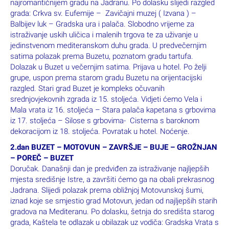
najromantičnijem gradu na Jadranu. Po dolasku slijedi razgled
grada: Crkva sv. Eufemije – Zavičajni muzej ( Izvana ) –
Balbijev luk – Gradska ura i palača. Slobodno vrijeme za
istraživanje uskih uličica i malenih trgova te za uživanje u
jedinstvenom mediteranskom duhu grada. U predvečernjim
satima polazak prema Buzetu, poznatom gradu tartufa.
Dolazak u Buzet u večernjim satima. Prijava u hotel. Po želji
grupe, uspon prema starom gradu Buzetu na orijentacijski
razgled. Stari grad Buzet je kompleks očuvanih
srednjovjekovnih zgrada iz 15. stoljeća. Vidjeti ćemo Vela i
Mala vrata iz 16. stoljeća – Stara palača kapetana s grbovima
iz 17. stoljeća – Silose s grbovima- Cisterna s baroknom
dekoracijom iz 18. stoljeća. Povratak u hotel. Noćenje.
2.dan BUZET – MOTOVUN – ZAVRŠJE – BUJE – GROŽNJAN
– POREČ – BUZET
Doručak. Današnji dan je predviđen za istraživanje najljepših
mjesta središnje Istre, a završiti ćemo ga na obali prekrasnog
Jadrana. Slijedi polazak prema obližnjoj Motovunskoj šumi,
iznad koje se smjestio grad Motovun, jedan od najljepših starih
gradova na Mediteranu. Po dolasku, šetnja do središta starog
grada, Kaštela te odlazak u obilazak uz vodiča: Gradska Vrata s