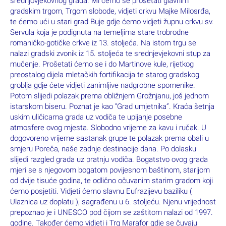
srednjovjekovnog grada. Mi ćemo se prošetati glavnim
gradskim trgom, Trgom slobode, vidjeti crkvu Majke Milosrđa,
te ćemo ući u stari grad Buje gdje ćemo vidjeti župnu crkvu sv.
Servula koja je podignuta na temeljima stare trobrodne
romaničko-gotičke crkve iz 13. stoljeća. Na istom trgu se
nalazi gradski zvonik iz 15. stoljeća te srednjevjekovni stup za
mučenje. Prošetati ćemo se i do Martinove kule, rijetkog
preostalog dijela mletačkih fortifikacija te starog gradskog
groblja gdje ćete vidjeti zanimljive nadgrobne spomenike.
Potom slijedi polazak prema obližnjem Grožnjanu, još jednom
istarskom biseru. Poznat je kao “Grad umjetnika”. Kraća šetnja
uskim uličicama grada uz vodiča te upijanje posebne
atmosfere ovog mjesta. Slobodno vrijeme za kavu i ručak. U
dogovoreno vrijeme sastanak grupe te polazak prema obali u
smjeru Poreča, naše zadnje destinacije dana. Po dolasku
slijedi razgled grada uz pratnju vodiča. Bogatstvo ovog grada
mjeri se s njegovom bogatom povijesnom baštinom, starijom
od dvije tisuće godina, te odlično očuvanim starim gradom koji
ćemo posjetiti. Vidjeti ćemo slavnu Eufrazijevu baziliku (
Ulaznica uz doplatu ), sagrađenu u 6. stoljeću. Njenu vrijednost
prepoznao je i UNESCO pod čijom se zaštitom nalazi od 1997.
godine. Također ćemo vidjeti i Trg Marafor gdje se čuvaju