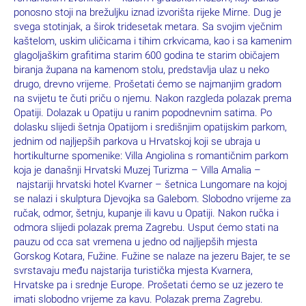
ponosno stoji na brežuljku iznad izvorišta rijeke Mirne. Dug je
svega stotinjak, a širok tridesetak metara. Sa svojim vječnim
kaštelom, uskim uličicama i tihim crkvicama, kao i sa kamenim
glagoljaškim grafitima starim 600 godina te starim običajem
biranja župana na kamenom stolu, predstavlja ulaz u neko
drugo, drevno vrijeme. Prošetati ćemo se najmanjim gradom
na svijetu te čuti priču o njemu. Nakon razgleda polazak prema
Opatiji. Dolazak u Opatiju u ranim popodnevnim satima. Po
dolasku slijedi šetnja Opatijom i središnjim opatijskim parkom,
jednim od najljepših parkova u Hrvatskoj koji se ubraja u
hortikulturne spomenike: Villa Angiolina s romantičnim parkom
koja je današnji Hrvatski Muzej Turizma – Villa Amalia –
najstariji hrvatski hotel Kvarner – šetnica Lungomare na kojoj
se nalazi i skulptura Djevojka sa Galebom. Slobodno vrijeme za
ručak, odmor, šetnju, kupanje ili kavu u Opatiji. Nakon ručka i
odmora slijedi polazak prema Zagrebu. Usput ćemo stati na
pauzu od cca sat vremena u jedno od najljepših mjesta
Gorskog Kotara, Fužine. Fužine se nalaze na jezeru Bajer, te se
svrstavaju među najstarija turistička mjesta Kvarnera,
Hrvatske pa i srednje Europe. Prošetati ćemo se uz jezero te
imati slobodno vrijeme za kavu. Polazak prema Zagrebu.