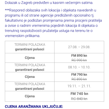
Dolazak u Zagreb predviđen u kasnim večernjim satima.
***Raspored obilazaka svih lokacija i objekata navedenih u
programu ili od strane agencije predloženih opcionalno tj.
fakultativno je podložan promjenama prema procjeni pratitelja
a ovise o radnim vremenima pojedinih lokacija ili objekata o
trenutnoj raspoloživosti pružatelja usluga na terenu
te o
vremenskim prilikama.
TERMINI POLAZAKA
27.08. – 29.08.
garantirani polasci
FM 890 kn
Cijena
RC 990 kn
TERMINI POLAZAKA
08.10. – 10.10.
garantirani polasci
FM 790 kn
Cijena
RC 890 kn
TERMINI POLAZAKA
19.11. – 21.11.
garantirani polasci
FM 740 kn
Cijena
RC 840 kn
CIJENA ARANŽMANA UKLJUČUJE: