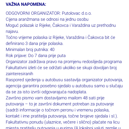
VAŽNA NAPOMENA:
ODGOVORNI ORGANIZATOR: Putolovac d.o.o.
Cijena aranžmana se odnosi na jednu osobu
Moguć polazak iz Rijeke, Čakovca i Varaždina uz prethodnu
najavu.
Točno vrijeme polaska iz Rijeke, Varaždina i Čakovca bit će
definirano 3 dana prije polaska.
Minimalan broj putnika: 40
Rok prijave: Do 7 dana prije puta
Organizator zadržava pravo na promjenu redoslijeda programa
Fakultativni izleti će se održati ukoliko se skupi dovoljan broj
zainteresiranih
Raspored sjedenja u autobusu sastavlja organizator putovanja,
agencija garantira posebno sjedalo u autobusu samo u slučaju
da se za isto izvrši odgovarajuća nadoplata.
Završno pismo vam dostavljamo mailom 48 sati prije
putovanja – to je završni dokument potreban za putovanje
(sadrži informacije o točnom peronu i vremenu polaska,
kontakt i ime pratitelja putovanja, točne brojeve sjedala i sl.).
Fakultativnu ponudu (ulaznice, večere i slično) plaćate na licu
mjesta pratitelju putovanja u eurima (ili lokalnoj valuti zemlje u