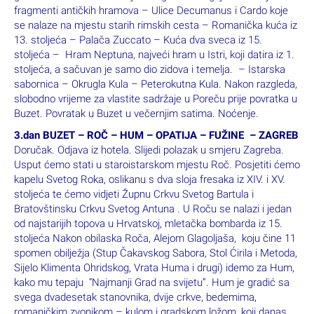
fragmenti antičkih hramova – Ulice Decumanus i Cardo koje
se nalaze na mjestu starih rimskih cesta – Romanička kuća iz
13. stoljeća – Palača Zuccato – Kuća dva sveca iz 15.
stoljeća – Hram Neptuna, najveći hram u Istri, koji datira iz 1.
stoljeća, a sačuvan je samo dio zidova i temelja. – Istarska
sabornica – Okrugla Kula – Peterokutna Kula. Nakon razgleda,
slobodno vrijeme za vlastite sadržaje u Poreču prije povratka u
Buzet. Povratak u Buzet u večernjim satima. Noćenje.
3.dan BUZET – ROČ – HUM – OPATIJA – FUŽINE – ZAGREB
Doručak. Odjava iz hotela. Slijedi polazak u smjeru Zagreba.
Usput ćemo stati u staroistarskom mjestu Roč. Posjetiti ćemo
kapelu Svetog Roka, oslikanu s dva sloja fresaka iz XIV. i XV.
stoljeća te ćemo vidjeti Župnu Crkvu Svetog Bartula i
Bratovštinsku Crkvu Svetog Antuna . U Roču se nalazi i jedan
od najstarijih topova u Hrvatskoj, mletačka bombarda iz 15.
stoljeća Nakon obilaska Roča, Alejom Glagoljaša, koju čine 11
spomen obilježja (Stup Čakavskog Sabora, Stol Ćirila i Metoda,
Sijelo Klimenta Ohridskog, Vrata Huma i drugi) idemo za Hum,
kako mu tepaju “Najmanji Grad na svijetu”. Hum je gradić sa
svega dvadesetak stanovnika, dvije crkve, bedemima,
romaničkim zvonikom – kulom i gradskom ložom, koji danas