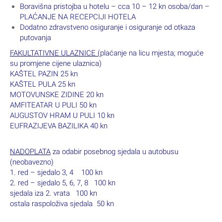
Boravišna pristojba u hotelu – cca 10 – 12 kn osoba/dan –
PLAĆANJE NA RECEPCIJI HOTELA
Dodatno zdravstveno osiguranje i osiguranje od otkaza
putovanja
FAKULTATIVNE ULAZNICE (
plaćanje na licu mjesta; moguće
su promjene cijene ulaznica)
KAŠTEL PAZIN
25 kn
KAŠTEL PULA
25 kn
MOTOVUNSKE ZIDINE
20 kn
AMFITEATAR U PULI
50 kn
AUGUSTOV HRAM U PULI
10 kn
EUFRAZIJEVA BAZILIKA
40 kn
NADOPLATA
za odabir posebnog sjedala u autobusu
(neobavezno)
1. red – sjedalo 3, 4
100 kn
2. red – sjedalo 5, 6, 7, 8
100 kn
sjedala iza 2. vrata
100 kn
ostala raspoloživa sjedala
50 kn