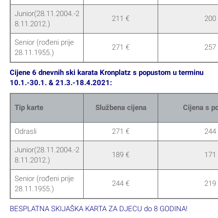
Junior(28.11.2004.-2
211 €
200
8.11.2012.)
Senior (rođeni prije
271 €
257
28.11.1955.)
Cijene 6 dnevnih ski karata Kronplatz s popustom u terminu
10.1.-30.1. & 21.3.-18.4.2021:
Tip karte
Službena cijena
Cijena s 
Odrasli
271 €
244
Junior(28.11.2004.-2
189 €
171
8.11.2012.)
Senior (rođeni prije
244 €
219
28.11.1955.)
BESPLATNA SKIJAŠKA KARTA ZA DJECU do 8 GODINA!