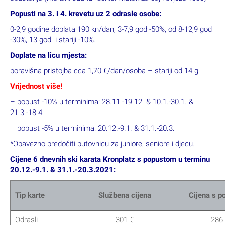
Popusti na 3. i 4. krevetu uz 2 odrasle osobe:
0-2,9 godine doplata 190 kn/dan, 3-7,9 god -50%, od 8-12,9 god
-30%, 13 god i stariji -10%.
Doplate na licu mjesta:
boravišna pristojba cca 1,70 €/dan/osoba – stariji od 14 g.
Vrijednost više!
– popust -10% u terminima: 28.11.-19.12. & 10.1.-30.1. &
21.3.-18.4.
– popust -5% u terminima: 20.12.-9.1. & 31.1.-20.3.
*Obavezno predočiti putovnicu za juniore, seniore i djecu.
Cijene 6 dnevnih ski karata Kronplatz s popustom u terminu
20.12.-9.1. & 31.1.-20.3.2021:
Tip karte
Službena cijena
Cijena s 
Odrasli
301 €
286