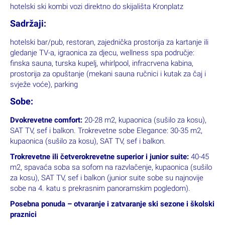
hotelski ski kombi vozi direktno do skijališta Kronplatz
Sadržaji:
hotelski bar/pub, restoran, zajednička prostorija za kartanje ili
gledanje TV-a, igraonica za djecu, wellness spa područje:
finska sauna, turska kupelj, whirlpool, infracrvena kabina,
prostorija za opuštanje (mekani sauna ručnici i kutak za čaj i
svježe voće), parking
Sobe:
Dvokrevetne comfort:
20-28 m2, kupaonica (sušilo za kosu),
SAT TV, sef i balkon. Trokrevetne sobe Elegance: 30-35 m2,
kupaonica (sušilo za kosu), SAT TV, sef i balkon.
Trokrevetne ili četverokrevetne superior i junior suite:
40-45
m2, spavaća soba sa sofom na razvlačenje, kupaonica (sušilo
za kosu), SAT TV, sef i balkon (junior suite sobe su najnovije
sobe na 4. katu s prekrasnim panoramskim pogledom).
Posebna ponuda – otvaranje i zatvaranje ski sezone i školski
praznici