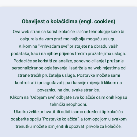
+385 1 5556850
info@nikal.hr
Obavijest o kolačićima (engl. cookies)
HR-AB-01-080761107
Ova web stranica koristi kolačiće i slične tehnologije kako bi
osigurala da vam pružimo najbolju moguću uslugu.
ponedjeljak-petak 8-16h
Klikom na "Prihvaćam sve" pristajete na obradu vaših
podataka, kao i na njihov prijenos trećim pružateljima usluga.
Nazovite nas na besplatni telefon:
Podaci će se koristiti za analize, ponovno ciljanje i pružanje
0800 85 66
personaliziranog oglašavanja i sadržaja na web mjestima od
strane trećih pružatelja usluga. Postavke možete sami
Tečaj konverzije 1 EUR = 7,53450 kn
kontrolirati i prilagođavati, pa i kasnije mijenjati klikom na
poveznicu na dnu svake stranice.
Klikom na "Odbijam sve" odbijate sve kolačiće osim onih koji su
tehnički neophodni.
Ukoliko želite prihvatiti ili odbiti samo određeni tip kolačića
odaberite opciju "Postavke kolačića", a tom opcijom u svakom
trenutku možete izmijeniti ili opozvati privole za kolačiće.