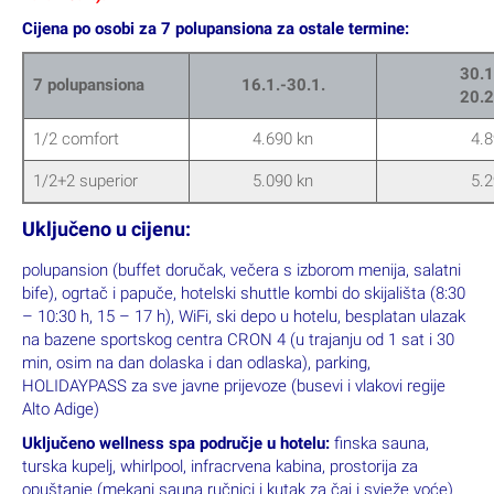
Cijena po osobi za 7 polupansiona za ostale termine:
30.1
7 polupansiona
16.1.-30.1.
20.2
1/2 comfort
4.690 kn
4.8
1/2+2 superior
5.090 kn
5.2
Uključeno u cijenu:
polupansion (buffet doručak, večera s izborom menija, salatni
bife), ogrtač i papuče, hotelski shuttle kombi do skijališta (8:30
– 10:30 h, 15 – 17 h), WiFi, ski depo u hotelu, besplatan ulazak
na bazene sportskog centra CRON 4 (u trajanju od 1 sat i 30
min, osim na dan dolaska i dan odlaska), parking,
HOLIDAYPASS za sve javne prijevoze (busevi i vlakovi regije
Alto Adige)
Uključeno wellness spa područje u hotelu:
finska sauna,
turska kupelj, whirlpool, infracrvena kabina, prostorija za
opuštanje (mekani sauna ručnici i kutak za čaj i svježe voće)