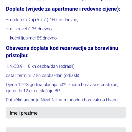
terminima 25.4.-20.6., 5.9.-2.10.
First minute i druge akcije nije moguće kombinirati i odnose se
na osnovnu uslugu (ne odnose se na popuste i doplate).
Doplate (vrijede za apartmane i redovne cijene):
– dodatni ležaj (5. i 7.) 160 kn dnevno;
– dj. krevetić 3€ dnevno,
– kućni ljubimci 8€ dnevno.
Obavezna doplata kod rezervacije za boravišnu
pristojbu:
1.4.-30.9.: 10 kn osoba/dan (odrasli)
ostali termini: 7 kn osoba/dan (odrasli)
Djeca 12-18 godina plaćaju 50% iznosa boravišne pristojbe,
djeca do 12 g. ne plaćaju BP
Putnička agencija Nikal želi Vam ugodan boravak na Hvaru.