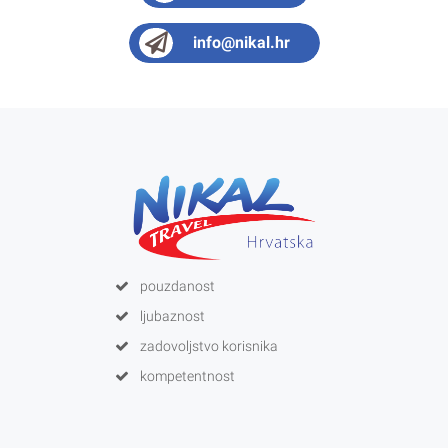
0800 85 66
info@nikal.hr
pouzdanost
ljubaznost
zadovoljstvo korisnika
kompetentnost