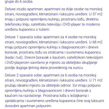
udoban dnevni boravak s kaučom na razvlačenje, SAT TV,
direktnu telefonsku liniju, ventilatorm dodatni WC. Dvije sobe i
dvije kupaonice pružaju potpunu udobnost za obitelj ili male
grupe do 6 osoba.
Deluxe studio apartman: apartmani za dvije osobe na morskoj
strani, novoizgrađeni, klimatizirani i luksuzno uređeni. U 37 m2
imaju i potpuno opremljenu kuhinju, prostranu lođu, direktnu
telefonsku liniju, satelitsku televiziju i DVD-player te moderno
uređenu kupaonicu s tušem.
Deluxe 1 spavaća soba: apartmani za 4 osobe na morskoj
strani, novoizgrađeni, klimatizirani i luksuzno uređeni. U 68 m2
imaju potpuno opremljenu kuhinju s blagovaonicom i dnevni
boravak, prostranu lođu sa stolicama i suvremenu kupaonicu
(kada i tuš). Dnevni boravak s kaučom, satelitskom televizijom
i DVD-playerom savršeno je mjesto za obiteljsko okupljanje
poslije dugoga ljetnog dana provedenog na suncu.
Deluxe 2 spavaće sobe: apartmani za 6 osoba na morskoj
strani, novoizgrađeni, klimatizirani i luksuzno uređeni. U 71 m2
pružaju idealno mjesto za obiteljski odmor. Svi imaju potpuno
opremljenu kuhinju s blagovaonicom i dnevni boravak s