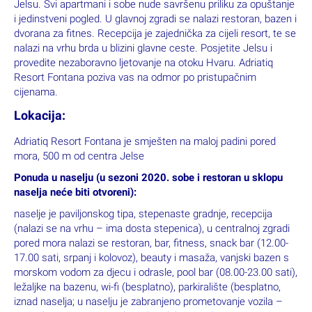
blizini mora, u slikovitom gradu Jelsi na otoku Hvaru. Preljepi
krajolik, umjerena klima, brojni kulturni i povijesni spomenici,
lijepe plaže, mnogo restorana i kafića pozivaju vas da posjetite
Jelsu. Svi apartmani i sobe nude savršenu priliku za opuštanje
i jedinstveni pogled. U glavnoj zgradi se nalazi restoran, bazen i
dvorana za fitnes. Recepcija je zajednička za cijeli resort, te se
nalazi na vrhu brda u blizini glavne ceste. Posjetite Jelsu i
provedite nezaboravno ljetovanje na otoku Hvaru. Adriatiq
Resort Fontana poziva vas na odmor po pristupačnim
cijenama.
Lokacija:
Adriatiq Resort Fontana je smješten na maloj padini pored
mora, 500 m od centra Jelse
Ponuda u naselju
(u sezoni 2020. sobe i restoran u sklopu
naselja neće biti otvoreni):
naselje je paviljonskog tipa, stepenaste gradnje, recepcija
(nalazi se na vrhu – ima dosta stepenica), u centralnoj zgradi
pored mora nalazi se restoran, bar, fitness, snack bar (12.00-
17.00 sati, srpanj i kolovoz), beauty i masaža, vanjski bazen s