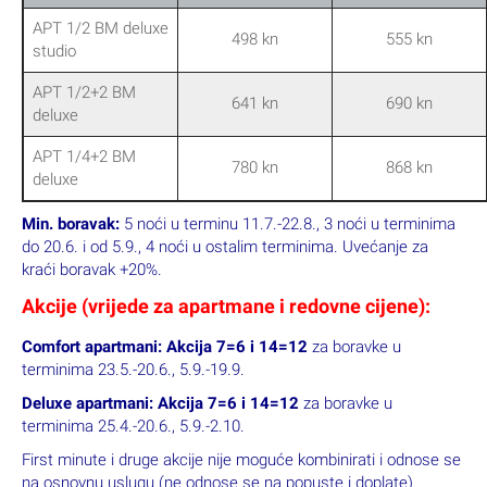
TN Adriatiq
26.9.-2.10.
19.9.-26.9.
Fontana 4*
APT 1/2 BM deluxe
498 kn
555 kn
studio
APT 1/2+2 BM
641 kn
690 kn
deluxe
APT 1/4+2 BM
780 kn
868 kn
deluxe
Min. boravak:
5 noći u terminu 11.7.-22.8., 3 noći u terminima
do 20.6. i od 5.9., 4 noći u ostalim terminima. Uvećanje za
kraći boravak +20%.
Akcije (vrijede za apartmane i redovne cijene):
Comfort apartmani: Akcija 7=6 i 14=12
za boravke u
terminima 23.5.-20.6., 5.9.-19.9.
Deluxe apartmani: Akcija 7=6 i 14=12
za boravke u