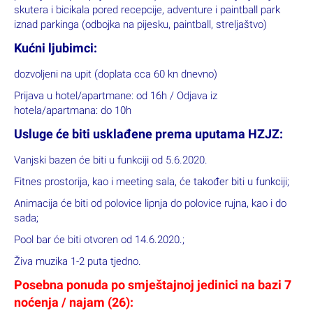
teniski tereni (uz doplatu), animacija 6 x tjedno za djecu (6-12
god.) i odrasle (u srpnju i kolovozu), glazba na pool baru 1-2
puta tjedno (u srpnju i kolovozu), stolni tenis, iznajmljivanje
skutera i bicikala pored recepcije, adventure i paintball park
iznad parkinga (odbojka na pijesku, paintball, streljaštvo)
Kućni ljubimci:
dozvoljeni na upit (doplata cca 60 kn dnevno)
Prijava u hotel/apartmane: od 16h / Odjava iz
hotela/apartmana: do 10h
Usluge će biti usklađene prema uputama HZJZ:
Vanjski bazen će biti u funkciji od 5.6.2020.
Fitnes prostorija, kao i meeting sala, će također biti u funkciji;
Animacija će biti od polovice lipnja do polovice rujna, kao i do
sada;
Pool bar će biti otvoren od 14.6.2020.;
Živa muzika 1-2 puta tjedno.