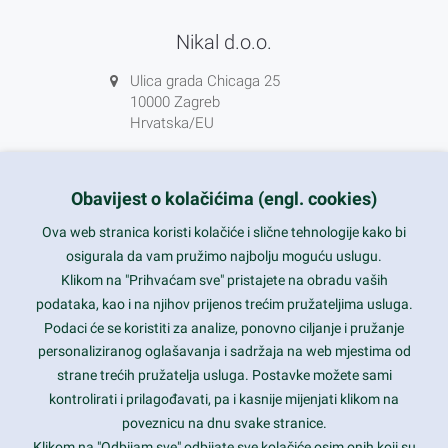
Nikal d.o.o.
Ulica grada Chicaga 25
10000 Zagreb
Hrvatska/EU
Obavijest o kolačićima (engl. cookies)
+385 1 5556850
Ova web stranica koristi kolačiće i slične tehnologije kako bi
osigurala da vam pružimo najbolju moguću uslugu.
info@nikal.hr
Klikom na "Prihvaćam sve" pristajete na obradu vaših
HR-AB-01-080761107
podataka, kao i na njihov prijenos trećim pružateljima usluga.
Podaci će se koristiti za analize, ponovno ciljanje i pružanje
ponedjeljak-petak 8-16h
personaliziranog oglašavanja i sadržaja na web mjestima od
strane trećih pružatelja usluga. Postavke možete sami
Nazovite nas na besplatni telefon:
kontrolirati i prilagođavati, pa i kasnije mijenjati klikom na
0800 85 66
poveznicu na dnu svake stranice.
Klikom na "Odbijam sve" odbijate sve kolačiće osim onih koji su