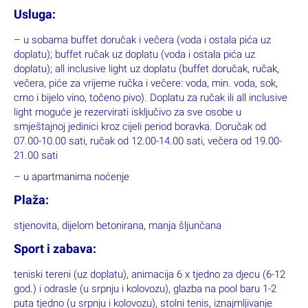
kaučom na razvlačenje. Prostrana lođa s ležaljkama i
sjedalicama i suvremeno uređena kupaonica čine ovaj luksuzni
dvosobni apartman potpunim.
Usluga:
– u sobama buffet doručak i večera (voda i ostala pića uz
doplatu); buffet ručak uz doplatu (voda i ostala pića uz
doplatu); all inclusive light uz doplatu (buffet doručak, ručak,
večera, piće za vrijeme ručka i večere: voda, min. voda, sok,
crno i bijelo vino, točeno pivo). Doplatu za ručak ili all inclusive
light moguće je rezervirati isključivo za sve osobe u
smještajnoj jedinici kroz cijeli period boravka. Doručak od
07.00-10.00 sati, ručak od 12.00-14.00 sati, večera od 19.00-
21.00 sati
– u apartmanima noćenje
Plaža:
stjenovita, dijelom betonirana, manja šljunčana
Sport i zabava: