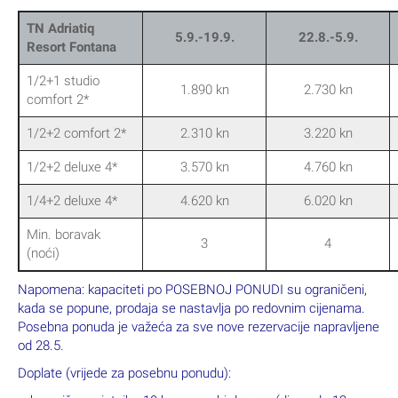
Posebna ponuda po smještajnoj jedinici na bazi 7
noćenja / najam (26):
TN Adriatiq
5.9.-19.9.
22.8.-5.9.
Resort Fontana
1/2+1 studio
1.890 kn
2.730 kn
comfort 2*
1/2+2 comfort 2*
2.310 kn
3.220 kn
1/2+2 deluxe 4*
3.570 kn
4.760 kn
1/4+2 deluxe 4*
4.620 kn
6.020 kn
Min. boravak
3
4
(noći)
Napomena: kapaciteti po POSEBNOJ PONUDI su ograničeni,
kada se popune, prodaja se nastavlja po redovnim cijenama.
Posebna ponuda je važeća za sve nove rezervacije napravljene