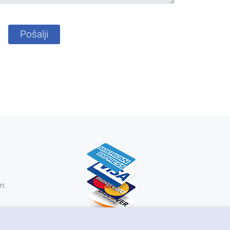
Pošalji
n:
0 kn