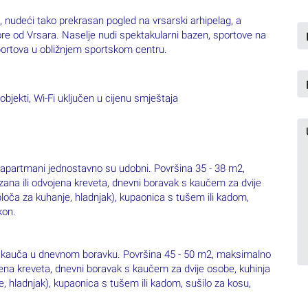
 nudeći tako prekrasan pogled na vrsarski arhipelag, a
re od Vrsara. Naselje nudi spektakularni bazen, sportove na
 sportova u obližnjem sportskom centru.
objekti, Wi-Fi uključen u cijenu smještaja
d apartmani jednostavno su udobni. Površina 35 - 38 m2,
na ili odvojena kreveta, dnevni boravak s kaučem za dvije
ploča za kuhanje, hladnjak), kupaonica s tušem ili kadom,
kon.
i kauča u dnevnom boravku. Površina 45 - 50 m2, maksimalno
ena kreveta, dnevni boravak s kaučem za dvije osobe, kuhinja
, hladnjak), kupaonica s tušem ili kadom, sušilo za kosu,