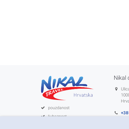
Nikal 
Ulic
100
Hrv
pouzdanost
+38
ljubaznost
info
zadovoljstvo korisnika