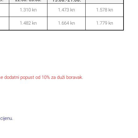
1.310 kn
1.473 kn
1.578 kn
1.482 kn
1.664 kn
1.779 kn
se dodatni popust od 10% za duži boravak.
 cijenu.