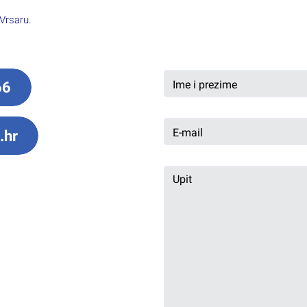
 Vrsaru.
66
.hr