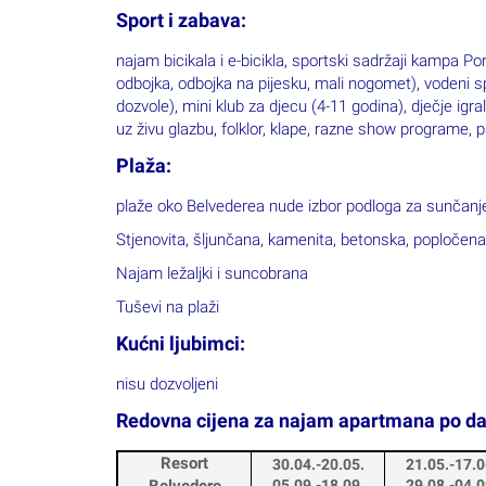
Sport i zabava:
najam bicikala i e-bicikla, sportski sadržaji kampa Port
odbojka, odbojka na pijesku, mali nogomet), v
odeni sp
dozvole), mini klub za djecu (4-11 godina), dječje igr
uz živu glazbu, folklor, klape, razne show programe,
Plaža:
plaže oko Belvederea nude izbor podloga za sunčanj
Stjenovita, šljunčana, kamenita, betonska, popločena,
Najam ležaljki i suncobrana
Tuševi na plaži
Kućni ljubimci:
nisu dozvoljeni
Redovna cijena za najam apartmana po da
Resort
30.04.-20.05.
21.05.-17.0
Belvedere
05.09.-18.09.
29.08.-04.0