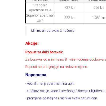
Standard
727 kn
956 kn
apartman za 4
Superior apartman
822 kn
1.081 kn
za 4
Minimalan boravak: 3 noćenja
Akcije:
Popust za duži boravak:
Za boravke od minimalno 8 i više noćenja odobrava 
Popusti se primjenjuje na redovne cijene.
Napomena
:
- veći ili manji apartmani na upit.
- troškovi struje, vode i završnog čišćenja uključeni u
- promjena posteljine i ručnika svaki četvrti dan.