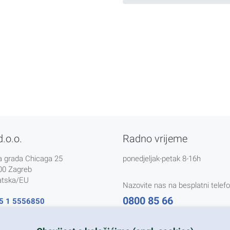
d.o.o.
Radno vrijeme
a grada Chicaga 25
ponedjeljak-petak 8-16h
00 Zagreb
atska/EU
Nazovite nas na besplatni telefo
0800 85 66
5 1 5556850
@nikal.hr
Tečaj konverzije 1 EUR = 7,5345