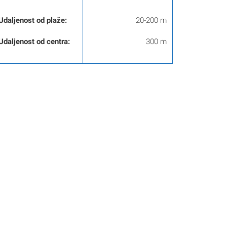
Udaljenost od plaže:
20-200 m
Udaljenost od centra:
300 m