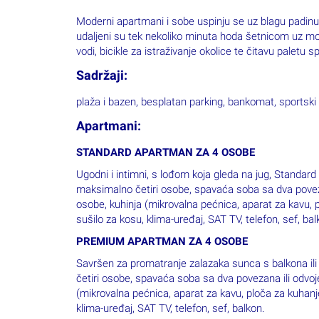
Moderni apartmani i sobe uspinju se uz blagu padinu,
udaljeni su tek nekoliko minuta hoda šetnicom uz mo
vodi, bicikle za istraživanje okolice te čitavu paletu
Sadržaji:
plaža i bazen, besplatan parking, bankomat, sportski 
Apartmani:
STANDARD APARTMAN ZA 4 OSOBE
Ugodni i intimni, s lođom koja gleda na jug, Standar
maksimalno četiri osobe, spavaća soba sa dva poveza
osobe, kuhinja (mikrovalna pećnica, aparat za kavu, 
sušilo za kosu, klima-uređaj, SAT TV, telefon, sef, bal
PREMIUM APARTMAN ZA 4 OSOBE
Savršen za promatranje zalazaka sunca s balkona il
četiri osobe, spavaća soba sa dva povezana ili odvoj
(mikrovalna pećnica, aparat za kavu, ploča za kuhanje
klima-uređaj, SAT TV, telefon, sef, balkon.