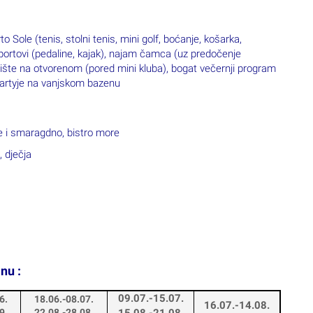
o Sole (tenis, stolni tenis, mini golf, boćanje, košarka,
ortovi (pedaline, kajak),
najam čamca (uz predočenje
alište na otvorenom (pored mini kluba),
b
ogat večernji program
 partyje na vanjskom bazenu
e i smaragdno, bistro more
 dječja
nu :
09.07.-15.07.
6.
18.06.-08.07.
16.07.-14.08.
9.
22.08.-28.08.
15.08.-21.08.