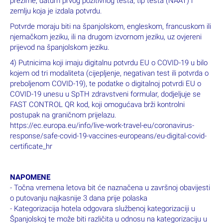
prezime, datum prvog pozitivnog testa, tip testa (NAAT) i
zemlju koja je izdala potvrdu.
Potvrde moraju biti na španjolskom, engleskom, francuskom ili
njemačkom jeziku, ili na drugom izvornom jeziku, uz ovjereni
prijevod na španjolskom jeziku.
4) Putnicima koji imaju digitalnu potvrdu EU o COVID-19 u bilo
kojem od tri modaliteta (cijepljenje, negativan test ili potvrda o
preboljenom COVID-19), te podatke o digitalnoj potvrdi EU o
COVID-19 unesu u SpTH zdravstveni formular, dodjeljuje se
FAST CONTROL QR kod, koji omogućava brži kontrolni
postupak na graničnom prijelazu.
https://ec.europa.eu/info/live-work-travel-eu/coronavirus-
response/safe-covid-19-vaccines-europeans/eu-digital-covid-
certificate_hr
NAPOMENE
- Točna vremena letova bit će naznačena u završnoj obavijesti
o putovanju najkasnije 3 dana prije polaska
- Kategorizacija hotela odgovara službenoj kategorizaciji u
Španjolskoj te može biti različita u odnosu na
kategorizaciju u