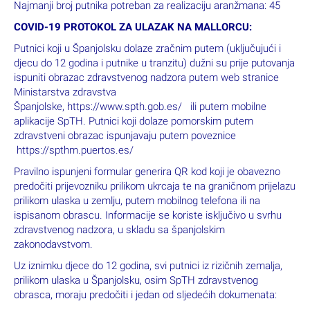
Najmanji broj putnika potreban za realizaciju aranžmana: 45
COVID-19 PROTOKOL ZA ULAZAK NA MALLORCU:
Putnici koji u Španjolsku dolaze zračnim putem (uključujući i
djecu do 12 godina i putnike u tranzitu) dužni su prije putovanja
ispuniti obrazac zdravstvenog nadzora putem web stranice
Ministarstva zdravstva
Španjolske, https://www.spth.gob.es/ ili putem mobilne
aplikacije SpTH. Putnici koji dolaze pomorskim putem
zdravstveni obrazac ispunjavaju putem poveznice
https://spthm.puertos.es/
Pravilno ispunjeni formular generira QR kod koji je obavezno
predočiti prijevozniku prilikom ukrcaja te na graničnom prijelazu
prilikom ulaska u zemlju, putem mobilnog telefona ili na
ispisanom obrascu. Informacije se koriste isključivo u svrhu
zdravstvenog nadzora, u skladu sa španjolskim
zakonodavstvom.
Uz iznimku djece do 12 godina, svi putnici iz rizičnih zemalja,
prilikom ulaska u Španjolsku, osim SpTH zdravstvenog
obrasca, moraju predočiti i jedan od sljedećih dokumenata: