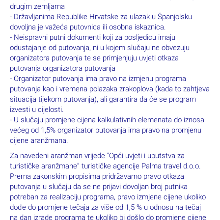
drugim zemljama
- Državljanima Republike Hrvatske za ulazak u Španjolsku
dovoljna je važeća putovnica ili osobna iskaznica.
- Neispravni putni dokumenti koji za posljedicu imaju
odustajanje od putovanja, ni u kojem slučaju ne obvezuju
organizatora putovanja te se primjenjuju uvjeti otkaza
putovanja organizatora putovanja
- Organizator putovanja ima pravo na izmjenu programa
putovanja kao i vremena polazaka zrakoplova (kada to
zahtjeva
situacija tijekom putovanja), ali garantira da će se program
izvesti u cijelosti.
- U slučaju promjene cijena kalkulativnih elemenata do iznosa
većeg od 1,5% organizator putovanja ima pravo
na promjenu
cijene aranžmana.
Za navedeni aranžman vrijede “Opći uvjeti i uputstva za
turističke aranžmane” turističke agencije Palma travel d.o.o.
Prema zakonskim propisima pridržavamo pravo otkaza
putovanja u slučaju da se ne prijavi dovoljan broj putnika
potreban za realizaciju programa, pravo izmjene cijene ukoliko
dođe do promjene tečaja za više od 1,5 % u odnosu na tečaj
na dan izrade programa te ukoliko bi došlo do promjene cijene