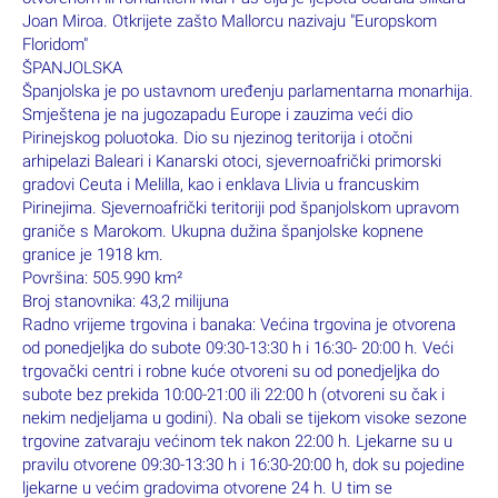
Joan
Miroa. Otkrijete zašto Mallorcu nazivaju "Europskom
Floridom"
ŠPANJOLSKA
Španjolska je po ustavnom uređenju parlamentarna monarhija.
Smještena je na jugozapadu Europe i zauzima
veći dio
Pirinejskog poluotoka. Dio su njezinog teritorija i otočni
arhipelazi Baleari i Kanarski otoci,
sjevernoafrički primorski
gradovi Ceuta i Melilla, kao i enklava Llivia u francuskim
Pirinejima. Sjevernoafrički
teritoriji pod španjolskom upravom
graniče s Marokom. Ukupna dužina španjolske kopnene
granice je 1918
km.
Površina: 505.990 km²
Broj stanovnika: 43,2 milijuna
Radno vrijeme trgovina i banaka: Većina trgovina je otvorena
od ponedjeljka do subote 09:30-13:30 h i 16:30-
20:00 h. Veći
trgovački centri i robne kuće otvoreni su od ponedjeljka do
subote bez prekida 10:00-21:00 ili
22:00 h (otvoreni su čak i
nekim nedjeljama u godini). Na obali se tijekom visoke sezone
trgovine zatvaraju
većinom tek nakon 22:00 h. Ljekarne su u
pravilu otvorene 09:30-13:30 h i 16:30-20:00 h, dok su pojedine
ljekarne u većim gradovima otvorene 24 h. U tim se