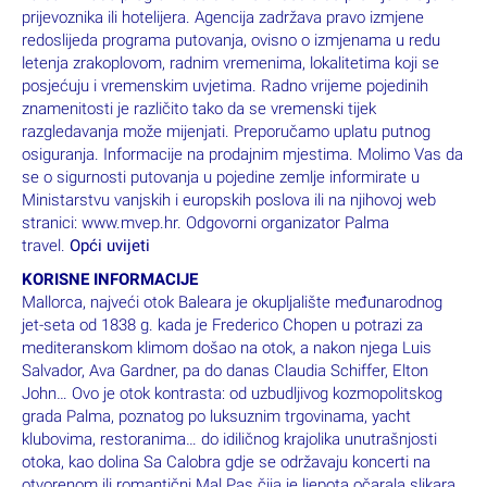
prijevoznika ili hotelijera. Agencija zadržava pravo izmjene
redoslijeda programa putovanja, ovisno o izmjenama u redu
letenja zrakoplovom, radnim vremenima, lokalitetima koji se
posjećuju i vremenskim uvjetima. Radno vrijeme pojedinih
znamenitosti je različito tako da se vremenski tijek
razgledavanja može mijenjati. Preporučamo uplatu putnog
osiguranja. Informacije na prodajnim mjestima. Molimo Vas da
se o sigurnosti putovanja u pojedine zemlje informirate u
Ministarstvu vanjskih i europskih poslova ili na njihovoj web
stranici: www.mvep.hr. Odgovorni organizator Palma
travel.
Opći uvijeti
KORISNE INFORMACIJE
Mallorca, najveći otok Baleara je okupljalište međunarodnog
jet-seta od 1838 g. kada je Frederico Chopen u
potrazi za
mediteranskom klimom došao na otok, a nakon njega Luis
Salvador, Ava Gardner, pa do danas
Claudia Schiffer, Elton
John… Ovo je otok kontrasta: od uzbudljivog kozmopolitskog
grada Palma, poznatog po
luksuznim trgovinama, yacht
klubovima, restoranima… do idiličnog krajolika unutrašnjosti
otoka, kao dolina Sa
Calobra gdje se održavaju koncerti na
otvorenom ili romantični Mal Pas čija je ljepota očarala slikara