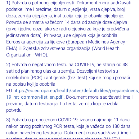
1) Potvrda o potpunoj cijepljenosti. Dokument mora sadržavati
podatke: ime i prezime, datum cijepljenja, vrsta cjepiva, broj
doza, zemlja cijepljenja, institucija koja je obavila cijepljenje.
Potvrda se smatra važećom 14 dana od zadnje doze cjepiva
(prve i jedine doze, ako se radi o cjepivu za koje je predviđena
jedinstvena doza). Prihvaćaju se cjepiva koja je odobrila
Europska agencija za lijekove (European Medicines Agency -
EMA) ili Svjetska zdravstvena organizacija (World Health
Organization - WHO).
2) Potvrda o negativnom testu na COVID-19, ne starija od 48
sati od planiranog ulaska u zemlju. Dozvoljeni testovi su
molekularni (PCR) i antigenski (brzi test) koji se mogu pronaći
na popisu koji je odobrila
EU
https://ec.europa.eu/health/sites/default/files/preparednes
19_rat_common-list_en.pdf
. Dokument mora sadržavati: ime i
prezime, datum testiranja, tip testa, zemlju koja je izdala
potvrdu.
3) Potvrdu o preboljenom COVID-19, izdanu najmanje 11 dana
nakon prvog pozitivnog PCR testa, koja je važeća do 180 dana
nakon navedenog testiranja. Dokument mora sadržavati: ime i