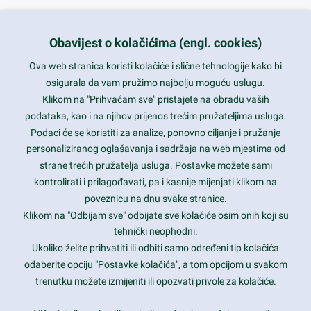
+385 1 5556850
info@nikal.hr
Obavijest o kolačićima (engl. cookies)
HR-AB-01-080761107
Ova web stranica koristi kolačiće i slične tehnologije kako bi
osigurala da vam pružimo najbolju moguću uslugu.
ponedjeljak-petak 8-16h
Klikom na "Prihvaćam sve" pristajete na obradu vaših
podataka, kao i na njihov prijenos trećim pružateljima usluga.
Nazovite nas na besplatni telefon:
Podaci će se koristiti za analize, ponovno ciljanje i pružanje
0800 85 66
personaliziranog oglašavanja i sadržaja na web mjestima od
strane trećih pružatelja usluga. Postavke možete sami
Tečaj konverzije 1 EUR = 7,53450 kn
kontrolirati i prilagođavati, pa i kasnije mijenjati klikom na
poveznicu na dnu svake stranice.
Klikom na "Odbijam sve" odbijate sve kolačiće osim onih koji su
tehnički neophodni.
Ukoliko želite prihvatiti ili odbiti samo određeni tip kolačića
odaberite opciju "Postavke kolačića", a tom opcijom u svakom
trenutku možete izmijeniti ili opozvati privole za kolačiće.