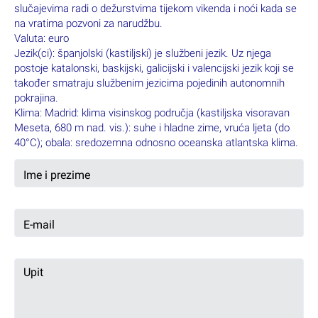
slučajevima radi o dežurstvima tijekom vikenda i noći kada
se
na vratima pozvoni za narudžbu.
Valuta: euro
Jezik(ci): španjolski (kastiljski) je službeni jezik. Uz njega
postoje katalonski, baskijski, galicijski i valencijski jezik
koji se
također smatraju službenim jezicima pojedinih autonomnih
pokrajina.
Klima: Madrid: klima visinskog područja (kastiljska visoravan
Meseta, 680 m nad. vis.): suhe i hladne zime,
vruća ljeta (do
40°C); obala: sredozemna odnosno oceanska atlantska klima.