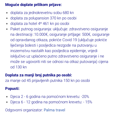
Moguće doplate prilikom prijave:
doplata za jednokrevetnu sobu 680 kn
doplata za polupansion 370 kn po osobi
doplata za hotel 4* 461 kn po osobi
Paket putnog osiguranja: uključuje: zdravstveno osiguranje
na destinaciji :10.000€, osiguranje prtljage: 500€, osiguranje
od opravdanog otkaza, pokriće Covid 19 (uključuje pokriće
liječenja bolesti i posljedica nezgode na putovanju u
inozemstvu nastalih kao posljedica epidemije, vrijedi
isključivo uz uplaćeno putno zdravstveno osiguranje i ne
može se ugovoriti niti se odnosi na otkaz putovanja) cijena
od 130 kn
Doplata za manji broj putnika po osobi:
za manje od 45 prijavljenih putnika 150 kn po osobi
Popusti:
Djeca 2 - 6 godina na pomoćnom krevetu: -20%
Djeca 6 - 12 godina na pomoćnom krevetu: - 15%
Odgovorni organizator:
Palma travel