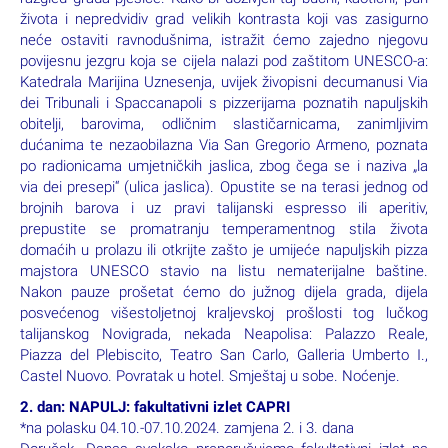
GARANTIRANI POLASCI
18.10.-21.10.2024. RC 615 EUR
Predviđeni hotel:
Hotel Palazzo Salgar 4*, Villa Luisa
Pozzuoli 4*
1. dan: ZAGREB – NAPULJ
Sastanak putnika u Zračnoj luci Zagreb dva sata prije polaska
zrakoplova kod kioska Tiska. Let zrakoplovom za Napulj u
11:45 sati na liniji Ryanair. Po dolasku u Napulj u 13:10
ukrcavamo se u autobus i odlazak prema hotelu. Prtljagu
ostavljamo u prostoriji hotela za čuvanje prtljage i odlazimo u
razgled grada pješice. Kako bi doživjeli taj bučni, kaotični, pun
života i nepredvidiv grad velikih kontrasta koji vas zasigurno
neće ostaviti ravnodušnima, istražit ćemo zajedno njegovu
povijesnu jezgru koja se cijela nalazi pod zaštitom UNESCO-a:
Katedrala Marijina Uznesenja, uvijek živopisni decumanusi Via
dei Tribunali i Spaccanapoli s pizzerijama poznatih napuljskih
obitelji, barovima, odličnim slastičarnicama, zanimljivim
dućanima te nezaobilazna Via San Gregorio Armeno, poznata
po radionicama umjetničkih jaslica, zbog čega se i naziva „la