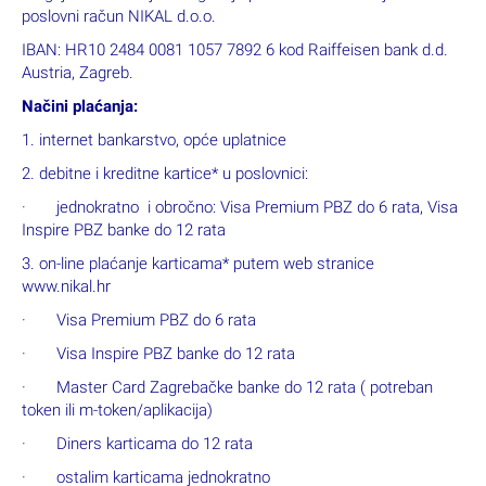
Po uplati predujma primit ćete račun koji je ujedno i ugovor o
putovanju, a zatim 72 sata prije putovanja dobit ćete završno
pismo. Minimalan broj putnika za putovanje je 20, a
maksimalan broj putnika je 30. Ako se na putovanje ne prijavi
dovoljan broj putnika najkasnije 7 dana prije početka paket
aranžmana putnička agencija dužna je obavijestiti putnika o
otkazu putovanja.
Mogućnosti plaćanja:
Bankovna doznaka
Plaćanje putem internet bankarstva, nalogom u banci, pošti ili
drugoj ustanovi koja omogućuje provedbu transakcije na
poslovni račun NIKAL d.o.o.
IBAN: HR10 2484 0081 1057 7892 6 kod Raiffeisen bank d.d.
Austria, Zagreb.
Načini plaćanja:
1. internet bankarstvo, opće uplatnice
2. debitne i kreditne kartice* u poslovnici: