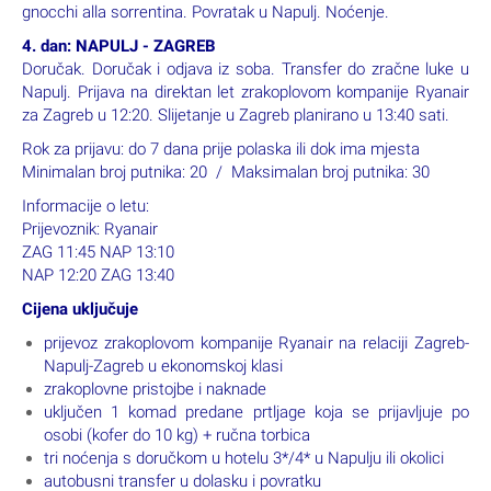
nalazimo u odlično očuvanim građevinama unutar lokaliteta.
Kratko slobodno vrijeme za kupnju suvenira izrađenih od
vulkanskog kamena i osvježenje. Nastavljamo vožnju prema
poluotoku Sorrentu uz prekrasnu panoramu i slikovita mjesta
sve do samog centra grada Sorrenta.
Sorrento je danas više cijenjen radi svoje spektakularne
pozicije na vrhu stijene od tufa nego radi spomenika koje treba
vidjeti, stoga je zapravo grad koji je u potpunosti posvećen
traženju užitaka i neskriveno slavi umjetnost „dolce far niente“,
što je famozna talijanska fraza koja vjerno dočarava dokolicu.
Garantiramo da će vam biti teško izabrati hoćete li najprije u
shopping, u bar ili u restoran na uživanje u južnjačkim gastro
delicijama! Gastro savjet: isprobajte spaghetti al limone ili
gnocchi alla sorrentina. Povratak u Napulj. Noćenje.
4. dan: NAPULJ - ZAGREB
Doručak. Doručak i odjava iz soba. Transfer do zračne luke u
Napulj. Prijava na direktan let zrakoplovom kompanije Ryanair
za Zagreb u 12:20. Slijetanje u Zagreb planirano u 13:40 sati.
Rok za prijavu: do 7 dana prije polaska ili dok ima mjesta
Minimalan broj putnika: 20 / Maksimalan broj putnika: 30