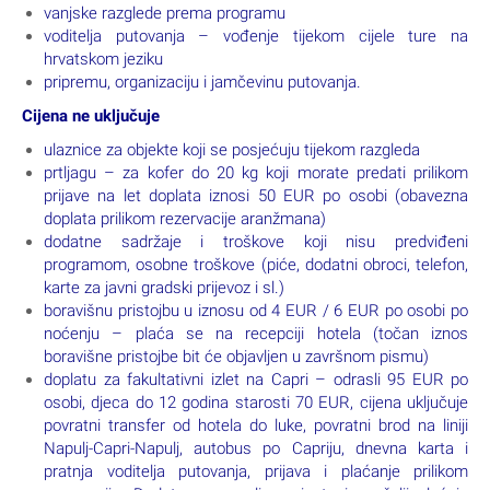
Informacije o letu:
Prijevoznik: Ryanair
ZAG 11:45 NAP 13:10
NAP 12:20 ZAG 13:40
Cijena uključuje
prijevoz zrakoplovom kompanije Ryanair na relaciji Zagreb-
Napulj-Zagreb u ekonomskoj klasi
zrakoplovne pristojbe i naknade
uključen 1 komad predane prtljage koja se prijavljuje po
osobi (kofer do 10 kg) + ručna torbica
tri noćenja s doručkom u hotelu 3*/4* u Napulju ili okolici
autobusni transfer u dolasku i povratku
vanjske razglede prema programu
voditelja putovanja – vođenje tijekom cijele ture na
hrvatskom jeziku
pripremu, organizaciju i jamčevinu putovanja.
Cijena ne uključuje
ulaznice za objekte koji se posjećuju tijekom razgleda
prtljagu – za kofer do 20 kg koji morate predati prilikom