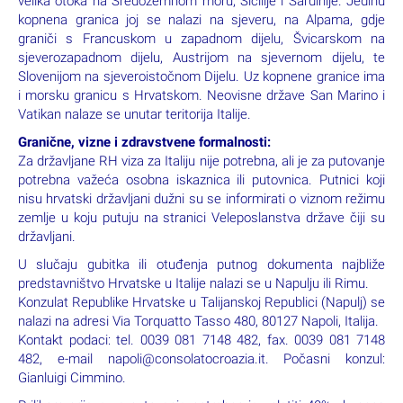
voditelja putovanja i sl.).
- Fakultativnu ponudu (ulaznice, večere i slično) plaćate na licu
mjesta u eurima (ili lokalnoj valuti zemlje u koju se putuje) osim
ako nije u programu putovanja navedeno plaćanje prije puta.
- Organizator putovanja nije odgovoran za povećanje cijena
ulaznica, fakultativnih izleta navedenih u programu na dan
formiranja programa.
- Organizator putovanja ne snosi odgovornost za eventualne
drugačije usmene informacije o programu putovanja.
- Organizator putovanja zadržava pravo promjene redoslijeda
programa.
Italija
je država na jugu Europe. Sastoji se od poluotoka i dva
velika otoka na Sredozemnom moru, Sicilije i Sardinije. Jedinu
kopnena granica joj se nalazi na sjeveru, na Alpama, gdje
graniči s Francuskom u zapadnom dijelu, Švicarskom na
sjeverozapadnom dijelu, Austrijom na sjevernom dijelu, te
Slovenijom na sjeveroistočnom Dijelu. Uz kopnene granice ima
i morsku granicu s Hrvatskom. Neovisne države San Marino i
Vatikan nalaze se unutar teritorija Italije.
Granične, vizne i zdravstvene formalnosti: