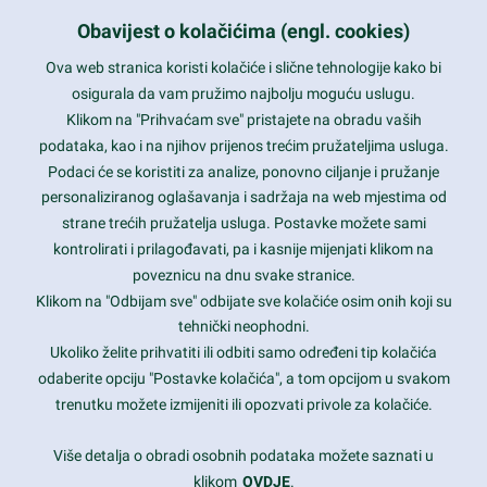
zadovoljstvo korisnika
Obavijest o kolačićima (engl. cookies)
kompetentnost
Ova web stranica koristi kolačiće i slične tehnologije kako bi
osigurala da vam pružimo najbolju moguću uslugu.
Klikom na "Prihvaćam sve" pristajete na obradu vaših
podataka, kao i na njihov prijenos trećim pružateljima usluga.
Nikal d.o.o.
Podaci će se koristiti za analize, ponovno ciljanje i pružanje
personaliziranog oglašavanja i sadržaja na web mjestima od
Ulica grada Chicaga 25
10000 Zagreb
strane trećih pružatelja usluga. Postavke možete sami
Hrvatska/EU
kontrolirati i prilagođavati, pa i kasnije mijenjati klikom na
poveznicu na dnu svake stranice.
+385 1 5556850
Klikom na "Odbijam sve" odbijate sve kolačiće osim onih koji su
info@nikal.hr
tehnički neophodni.
Ukoliko želite prihvatiti ili odbiti samo određeni tip kolačića
HR-AB-01-080761107
odaberite opciju "Postavke kolačića", a tom opcijom u svakom
trenutku možete izmijeniti ili opozvati privole za kolačiće.
ponedjeljak-petak 8-16h
Više detalja o obradi osobnih podataka možete saznati u
Nazovite nas na besplatni telefon:
klikom
OVDJE
.