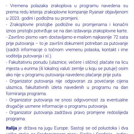
zrakoplovne pristojbe ako su one posebno naznačene
20% popusta za jedno dijete od 1,99-11,99 godina u pratnji
dvije odrasle osobe, dijete ima svoje sjedalo u avionu
trokrevetne sobe na upit
Važne napomene
Po rezervaciji putovanja potrebno je dostaviti sljedeće
podatke o putniku:
državljanstvo
datum i godinu rođenja
podatke o dokumentu s kojim se putuje: naziv (osobna
iskaznica ili putovnica), broj, mjesto izdavanja i datum isteka
važenja dokumenta.
- Vremena polazaka zrakoplova u programu navedena su
prema redu letenja zrakoplovne kompanije Ryanair objavljenom
u 2023. godini i podložna su promjeni.
- Zrakoplovne pristojbe podložne su promjenama i konačni
iznos pristojbi potvrđuje se na dan izdavanja zrakoplovne karte.
- Završno pismo vam dostavljamo e-mailom najkasnije 72 sata
prije putovanja – to je završni dokument potreban za putovanje
(sadrži informacije o točnom vremenu polaska, kontakt i ime