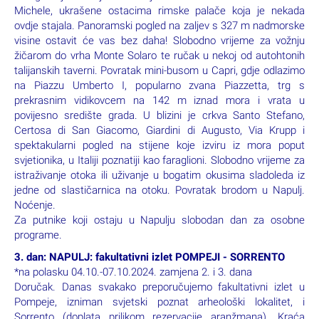
najpopularnije odredište pripadnika svjetskog jet-seta kao što
su npr. Jackie Kennedy, Audrey Hepburn ili Grace Kelly. Otok
Capri ostavio je svoj trag i u modi - Jackie Kennedy je pronijela
svijetom capri sandale, dok je Sonja de Lennart proslavila
popularne capri hlače. Cijeli otok obiluje bujnim zelenilom,
raznobojnim cvijećem i brojnim šetnicama kojima možete
istražiti svaki kutak ovog čudesnog otoka. Po dolasku u luku
Marina Grande vide se ruševine Palazzo a Mar te nepregledni
"Bagni di Tiberio". Avanturistička vožnja mini-busom do
Anacaprija, drugog većeg gradića na otoku koji je uspio
zadržati svoju autohtonost. Bježeći od gužve Caprija mnogi
umjetnici ukrasili su ulice ovog grada, a potraga za
mnogobrojnim umjetničkim djelima dovest će vas do vile San
Michele, ukrašene ostacima rimske palače koja je nekada
ovdje stajala. Panoramski pogled na zaljev s 327 m nadmorske
visine ostavit će vas bez daha! Slobodno vrijeme za vožnju
žičarom do vrha Monte Solaro te ručak u nekoj od autohtonih
talijanskih taverni. Povratak mini-busom u Capri, gdje odlazimo
na Piazzu Umberto I, popularno zvana Piazzetta, trg s
prekrasnim vidikovcem na 142 m iznad mora i vrata u
povijesno središte grada. U blizini je crkva Santo Stefano,