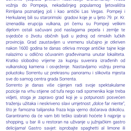
Certosa di San Giacomo, Giardini di Augusto, Via Krupp i
spektakularni pogled na stijene koje izviru iz mora poput
svjetionika, u Italiji poznatiji kao faraglioni. Slobodno vrijeme za
istraživanje otoka ili uživanje u bogatim okusima sladoleda iz
jedne od slastičarnica na otoku. Povratak brodom u Napulj.
Noćenje.
Za putnike koji ostaju u Napulju slobodan dan za osobne
programe.
3. dan: NAPULJ: fakultativni izlet POMPEJI - SORRENTO
*na polasku 04.10.-07.10.2024. zamjena 2. i 3. dana
Doručak. Danas svakako preporučujemo fakultativni izlet u
Pompeje, izniman svjetski poznat arheološki lokalitet, i
Sorrento (doplata prilikom rezervacije aranžmana). Kraća
vožnja do Pompeja, nekadašnjeg popularnog ljetovališta
Rimljana poznatijeg još i kao antički Las Vegas. Pompeji i
Herkulanej bili su starorimski gradovi koje je u ljeto 79. pr. Kr.
iznenadila erupcija vulkana, pri čemu su Pompeji velikim
dijelom ostali sačuvani pod naslagama pepela i zemlje te
svjedoče o životu običnih ljudi u jednoj od rimskih lučkih
provincija. Grad zaustavljen u vremenu slučajno je otkriven
nakon 1600 godina te danas otkriva mnoge antičke tajne koje