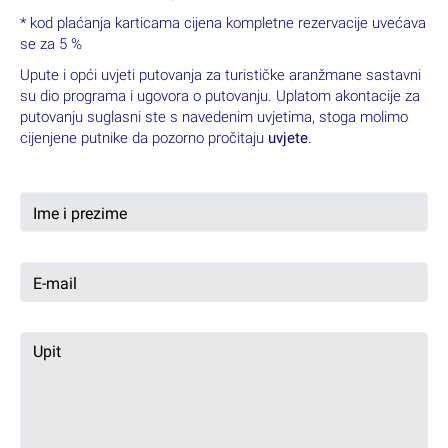
· jednokratno i obročno: Visa Premium PBZ do 6 rata, Visa
Inspire PBZ banke do 12 rata
3. on-line plaćanje karticama* putem web stranice
www.nikal.hr
· Visa Premium PBZ do 6 rata
· Visa Inspire PBZ banke do 12 rata
· Master Card Zagrebačke banke do 12 rata ( potreban
token ili m-token/aplikacija)
· Diners karticama do 12 rata
· ostalim karticama jednokratno
* kod plaćanja karticama cijena kompletne rezervacije uvećava
se za 5 %
Upute i opći uvjeti putovanja za turističke aranžmane sastavni
su dio programa i ugovora o putovanju. Uplatom akontacije za
putovanju suglasni ste s navedenim uvjetima, stoga molimo
cijenjene putnike da pozorno pročitaju
uvjete
.