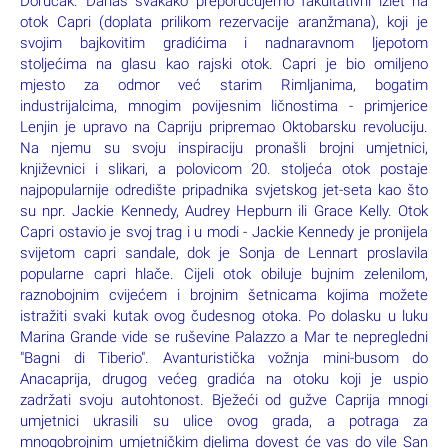
via dei presepi“ (ulica jaslica). Opustite se na terasi jednog od
brojnih barova i uz pravi talijanski espresso ili aperitiv,
prepustite se promatranju temperamentnog stila života
domaćih u prolazu ili otkrijte zašto je umijeće napuljskih pizza
majstora UNESCO stavio na listu nematerijalne baštine.
Nakon pauze prošetat ćemo do južnog dijela grada, dijela
posvećenog višestoljetnoj kraljevskoj prošlosti tog lučkog
talijanskog Novigrada, nekada Neapolisa: Palazzo Reale,
Piazza del Plebiscito, Teatro San Carlo, Galleria Umberto I.,
Castel Nuovo. Povratak u hotel. Smještaj u sobe. Noćenje.
2. dan: NAPULJ: fakultativni izlet CAPRI
*na polasku 04.10.-07.10.2024. zamjena 2. i 3. dana
Doručak. Danas svakako preporučujemo fakultativni izlet na
otok Capri (doplata prilikom rezervacije aranžmana), koji je
svojim bajkovitim gradićima i nadnaravnom ljepotom
stoljećima na glasu kao rajski otok. Capri je bio omiljeno
mjesto za odmor već starim Rimljanima, bogatim
industrijalcima, mnogim povijesnim ličnostima - primjerice
Lenjin je upravo na Capriju pripremao Oktobarsku revoluciju.
Na njemu su svoju inspiraciju pronašli brojni umjetnici,
književnici i slikari, a polovicom 20. stoljeća otok postaje