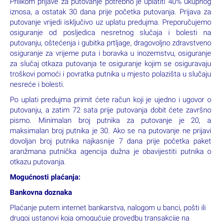
Za državljane RH viza za Italiju nije potrebna, ali je za putovanje
potrebna važeća osobna iskaznica ili putovnica. Putnici koji
nisu hrvatski državljani dužni su se informirati o viznom režimu
zemlje u koju putuju na stranici Veleposlanstva države čiji su
državljani.
U slučaju gubitka ili otuđenja putnog dokumenta najbliže
predstavništvo Hrvatske u Italije nalazi se u Napulju ili Rimu.
Konzulat Republike Hrvatske u Talijanskoj Republici (Napulj) se
nalazi na adresi Via Torquatto Tasso 480, 80127 Napoli, Italija.
Kontakt podaci: tel. 0039 081 7148 482, fax. 0039 081 7148
482, e-mail napoli@consolatocroazia.it. Počasni konzul:
Gianluigi Cimmino.
Prilikom prijave za putovanje potrebno je uplatiti 40% ukupnog
iznosa, a ostatak 30 dana prije početka putovanja. Prijava za
putovanje vrijedi isključivo uz uplatu predujma. Preporučujemo
osiguranje od posljedica nesretnog slučaja i bolesti na
putovanju, oštećenja i gubitka prtljage, dragovoljno zdravstveno
osiguranje za vrijeme puta i boravka u inozemstvu, osiguranje
za slučaj otkaza putovanja te osiguranje kojim se osiguravaju
troškovi pomoći i povratka putnika u mjesto polazišta u slučaju
nesreće i bolesti.