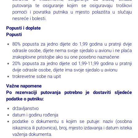
doplata za jednokrevetnu sobu 130 EUR po osobi
(obavezna doplata ako osoba spava sama u sobi)
napojnicu za vozača i vodiča – po želji, nije obavezno, no
ako ste zadovoljni uslugom, organizacijom i trudom naših
vodiča, čistoćom autobusa, lijepo ih je dodatno nagraditi
(preporuka prosječnog iznosa napojnice 3-5 EUR po osobi,
po danu; iznos napojnice ovisi o Vašoj procjeni i
zadovoljstvu te može biti i viši, a određujete ga, sami ukoliko
istu želite ostaviti)
putno osiguranje: osiguranje od posljedica nesretnog
slučaja i bolesti na putovanju, oštećenja i gubitka prtljage,
dragovoljno zdravstveno osiguranje za vrijeme puta i
boravka u inozemstvu, osiguranje za slučaj otkaza
putovanja te osiguranje kojim se osiguravaju troškovi
pomoći i povratka putnika u mjesto polazišta u slučaju
nesreće i bolesti.
Popusti i doplate
Popusti
80% popusta za jedno dijete do 1,99 godina u pratnji dvije
odrasle osobe, dijete nema svoje sjedalo u avionu i ne plaća