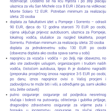
prijave na let doplata iznosi 50 EUR po osobi (obavezna
doplata prilikom rezervacije aranžmana)
dodatne sadržaje i troškove koji nisu predviđeni
programom, osobne troškove (piće, dodatni obroci, telefon,
karte za javni gradski prijevoz i sl.)
boravišnu pristojbu u iznosu od 4 EUR / 6 EUR po osobi po
noćenju – plaća se na recepciji hotela (točan iznos
boravišne pristojbe bit će objavljen u završnom pismu)
doplatu za fakultativni izlet na Capri – odrasli 95 EUR po
osobi, djeca do 12 godina starosti 70 EUR, cijena uključuje
povratni transfer od hotela do luke, povratni brod na liniji
Napulj-Capri-Napulj, autobus po Capriju, dnevna karta i
pratnja voditelja putovanja, prijava i plaćanje prilikom
rezervacije. Dodatno se na licu mjesta i po želji plaćaju
ulaznica za vilu San Michele cca 8 EUR i žičara na vidikovac
Monte Solaro 12 EUR. Potreban minimum za realizaciju
izleta: 20 osoba
doplata za fakultativni izlet u Pompeje i Sorrento – odrasli
90 EUR, djeca do 12 godina starosti 70 EUR po osobi,
cijena uključuje prijevoz autobusom, ulaznica za Pompeje,
lokalnog vodiča, slušalice za razgled lokaliteta, posjet
Sorrentu. Potreban minimum za realizaciju izleta: 20 osoba