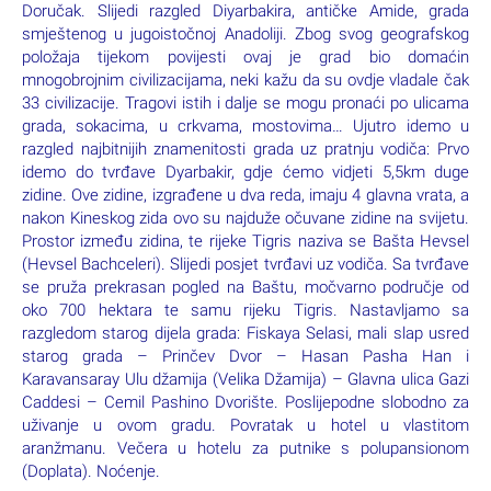
Doručak. Slijedi razgled Diyarbakira, antičke Amide, grada
smještenog u jugoistočnoj Anadoliji. Zbog svog geografskog
položaja tijekom povijesti ovaj je grad bio domaćin
mnogobrojnim civilizacijama, neki kažu da su ovdje vladale čak
33 civilizacije. Tragovi istih i dalje se mogu pronaći po ulicama
grada, sokacima, u crkvama, mostovima… Ujutro idemo u
razgled najbitnijih znamenitosti grada uz pratnju vodiča: Prvo
idemo do tvrđave Dyarbakir, gdje ćemo vidjeti 5,5km duge
zidine. Ove zidine, izgrađene u dva reda, imaju 4 glavna vrata, a
nakon Kineskog zida ovo su najduže očuvane zidine na svijetu.
Prostor između zidina, te rijeke Tigris naziva se Bašta Hevsel
(Hevsel Bachceleri). Slijedi posjet tvrđavi uz vodiča. Sa tvrđave
se pruža prekrasan pogled na Baštu, močvarno područje od
oko 700 hektara te samu rijeku Tigris. Nastavljamo sa
razgledom starog dijela grada: Fiskaya Selasi, mali slap usred
starog grada – Prinčev Dvor – Hasan Pasha Han i
Karavansaray Ulu džamija (Velika Džamija) – Glavna ulica Gazi
Caddesi – Cemil Pashino Dvorište. Poslijepodne slobodno za
uživanje u ovom gradu. Povratak u hotel u vlastitom
aranžmanu. Večera u hotelu za putnike s polupansionom
(Doplata). Noćenje.