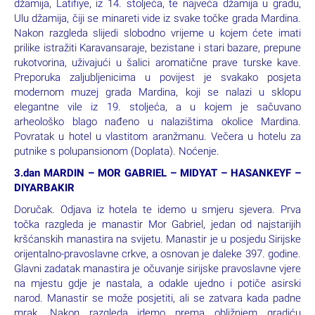
džamija, Latifiye, iz 14. stoljeća, te najveća džamija u gradu,
Ulu džamija, čiji se minareti vide iz svake točke grada Mardina.
Nakon razgleda slijedi slobodno vrijeme u kojem ćete imati
prilike istražiti Karavansaraje, bezistane i stari bazare, prepune
rukotvorina, uživajući u šalici aromatične prave turske kave.
Preporuka zaljubljenicima u povijest je svakako posjeta
modernom muzej grada Mardina, koji se nalazi u sklopu
elegantne vile iz 19. stoljeća, a u kojem je sačuvano
arheološko blago nađeno u nalazištima okolice Mardina.
Povratak u hotel u vlastitom aranžmanu. Večera u hotelu za
putnike s polupansionom (Doplata). Noćenje.
3.dan MARDIN – MOR GABRIEL – MIDYAT – HASANKEYF –
DIYARBAKIR
Doručak. Odjava iz hotela te idemo u smjeru sjevera. Prva
točka razgleda je manastir Mor Gabriel, jedan od najstarijih
kršćanskih manastira na svijetu. Manastir je u posjedu Sirijske
orijentalno-pravoslavne crkve, a osnovan je daleke 397. godine.
Glavni zadatak manastira je očuvanje sirijske pravoslavne vjere
na mjestu gdje je nastala, a odakle ujedno i potiče asirski
narod. Manastir se može posjetiti, ali se zatvara kada padne
mrak. Nakon razgleda idemo prema obližnjem gradiću