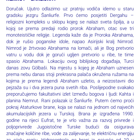
Doručak. Ujutro odlazimo uz pratnju vodiča idemo u staru
gradsku jezgru Šanliurfe. Prvo ćemo posjetiti Dergahu –
religiozni kompleks u sklopu kojeg se nalazi sveta špilja, a u
kojoj se prema predaji rodio prorok Abraham, otac sve tri
monoteističke religije. Legenda kaže da je Proroka Abrahama,
dok je rušio poganske idole, napao Asirijski kralj Nimrod.
Nimrod je žrtvovao Abrahama na lomači, ali je Bog pretvorio
vatru u vodu dok je gorući ugljen pretvorio u ribe, te time
spasio Abrahama. Lokaciju ovog biblijskog događaja, Turci
danas zovu Gölbaši. Na mjestu s kojeg je Abraham uznesen
prema nebu danas stoji prekrasna palača okružena ružama na
kojima je prema legendi Abraham uzletio, a neizostavni dio
pejzaža su i dva jezera puna svetih riba. Poslijepodne svakako
preporučujemo fakultativni izlet Između bogova i ljudi: Kahta i
planina Nemrut. Rani polazak iz Šanliurfe. Putem ćemo proći
pokraj Ataturkove brane, koja se nalazi na jednom od najvećih
akumulacijskih jezera u Turskoj. Brana je izgrađena 1990.
godine na rijeci Eufrat, te je vrlo važna za razvoj privrede i
poljoprivrede Jugoistočne Turske budući da osigurava
značajne količine ribe, vode za zalijevanje, te električnu energiju