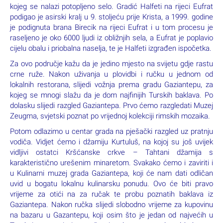
kojeg se nalazi potopljeno selo. Gradić Halfeti na rijeci Eufrat
podigao je asirski kralj u 9. stoljeću prije Krista, a 1999. godine
je podignuta brana Birecik na rijeci Eufrat i u tom procesu je
raseljeno je oko 6000 ljudi iz obližnjih sela, a Eufrat je poplavio
cijelu obalu i priobalna naselja, te je Halfeti izgrađen ispočetka.
Za ovo područje kažu da je jedino mjesto na svijetu gdje rastu
crne ruže. Nakon uživanja u plovidbi i ručku u jednom od
lokalnih restorana, slijedi vožnja prema gradu Gaziantepu, za
kojeg se mnogi slažu da je dom najfinijih Turskih baklava. Po
dolasku slijedi razgled Gaziantepa. Prvo ćemo razgledati Muzej
Zeugma, svjetski poznat po vrijednoj kolekciji rimskih mozaika.
Potom odlazimo u centar grada na pješački razgled uz pratnju
vodiča. Vidjet ćemo i džamiju Kurtuluš, na kojoj su još uvijek
vidljivi ostatci Kršćanske crkve – Tahtani džamija s
karakteristično urešenim minaretom. Svakako ćemo i zaviriti i
u Kulinarni muzej grada Gaziantepa, koji će nam dati odličan
uvid u bogatu lokalnu kulinarsku ponudu. Ovo će biti pravo
vrijeme za otići na za ručak te probu poznatih baklava iz
Gaziantepa. Nakon ručka slijedi slobodno vrijeme za kupovinu
na bazaru u Gazantepu, koji osim što je jedan od najvećih u