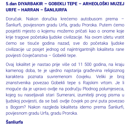
5.dan DIYARBAKIR – GOBEKLI TEPE – ARHEOLOŠKI MUZEJ
URFE – HARRAN – ŠANLIURFA
Doručak. Nakon doručka krećemo autobusom prema –
Šanliurfi, povijesnom gradu Urfa, gradu Proroka. Putem ćemo
posjetiti mjesto o kojemu možemo pričati kao o onome koje
krije tragove početaka ljudske civilizacije. Na ovom izletu vratit
ćemo se tisuće godina nazad, sve do početaka ljudske
civilizacije uz posjet jednog od najintrigantnijih lokaliteta rane
povijesti čovječanstva – Gobekli tepe.
Ovaj lokalitet je nastao prije više od 11 500 godina, na kraju
kamenog doba, te je ujedno najstarija građevina religioznog
karaktera poznata suvremenom čovjeku. Veliki je broj
znanstvenika povezao Gobekli tepe s Rajskim vrtom. Je li
moguće da je upravo ovdje na području Plodnog polumjeseca,
kojeg su naseljavali stari Sumerani, izumitelji prvog pisma u
ljudskoj povijesti, da se baš ovdje čovjek po prvi puta povezao
s Bogom? Nakon razgleda lokaliteta idemo prema Šanliurfi,
povijesnom gradu Urfa, gradu Proroka.
Šanliurfa