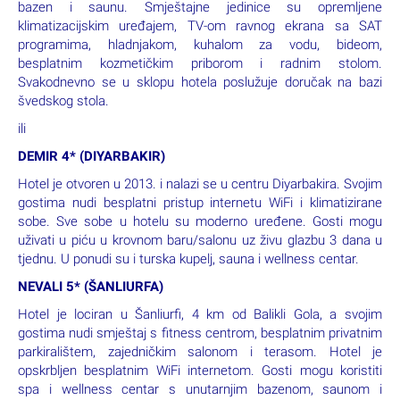
bazen i saunu. Smještajne jedinice su opremljene
klimatizacijskim uređajem, TV-om ravnog ekrana sa SAT
programima, hladnjakom, kuhalom za vodu, bideom,
besplatnim kozmetičkim priborom i radnim stolom.
Svakodnevno se u sklopu hotela poslužuje doručak na bazi
švedskog stola.
ili
DEMIR 4* (DIYARBAKIR)
Hotel je otvoren u 2013. i nalazi se u centru Diyarbakira. Svojim
gostima nudi besplatni pristup internetu WiFi i klimatizirane
sobe. Sve sobe u hotelu su moderno uređene. Gosti mogu
uživati u piću u krovnom baru/salonu uz živu glazbu 3 dana u
tjednu. U ponudi su i turska kupelj, sauna i wellness centar.
NEVALI 5* (ŠANLIURFA)
Hotel je lociran u Šanliurfi, 4 km od Balikli Gola, a svojim
gostima nudi smještaj s fitness centrom, besplatnim privatnim
parkiralištem, zajedničkim salonom i terasom. Hotel je
opskrbljen besplatnim WiFi internetom. Gosti mogu koristiti
spa i wellness centar s unutarnjim bazenom, saunom i