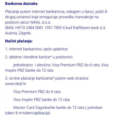
Bankovna doznaka
Plaćanje putem internet bankarstva, nalogom u banci, pošti ili
drugoj ustanovi koja omogućuje provedbu transakcije na
poslovni račun NIKAL d.o.o.
IBAN: HR10 2484 0081 1057 7892 6 kod Raiffeisen bank d.d.
Austria, Zagreb.
Načini plaćanja:
1. internet bankarstvo, opće uplatnice
2. debitne i kreditne kartice* u poslovnici:
· jednokratno i obročno: Visa Premium PBZ do 6 rata, Visa
Inspire PBZ banke do 12 rata
3. on-line plaćanje karticama* putem web stranice
www.nikal.hr
· Visa Premium PBZ do 6 rata
· Visa Inspire PBZ banke do 12 rata
· Master Card Zagrebačke banke do 12 rata ( potreban
token ili m-token/aplikacija)