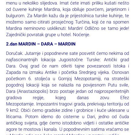
menu u nekoliko slijedova. Imat ćete imati priliku kušati nešto
od čuvene kuhinje Mardina, koja obiluje povrćem, janjetinom i
bulgurom. Za Mardin kažu da je prijestolnica turske kuhinje, te
možemo samo citirati prosječnog Turčina, koji će na spomen
Mardina neminovno uskliknuti: Mardin! Odlično se tamo jede!
Zajednički povratak grupe u hotel. Noćenje.
2.dan MARDIN – DARA – MARDIN
Doručak. Jutarnje i popodnevne sate posvetit ćemo nekima od
najfascinantnijih lokacija Jugoistočne Turske: Antički grad
Dara. Ovaj grad će nam otkriti tajne povezanosti Istoka i
Zapada na izmaku Antike i početka Srednjeg vijeka. Osnovan
početkom 6. stoljeća u Gornjoj Mezopotamiji, na strateški
pogodnoj lokaciji koja se nalazila na povijesnom Putu svile,
Dara (Anastaziopolis) brzo postaje jedan od najprosperitetnijih
gradova regije, kojeg danas zovu Efez
Mezopotamije. Impozantni tragovi grada, prekrivaju teritoriju od
9 km2. Obići ćemo gradske zidine i grobnice i kuće uklesane u
liticama. Potom idemo do cisterne u Dari, jedno od čuda
antičkog svijeta, gdje ćemo istodobno vidjeti i ostatke antičke
agore te mostova i kanala. U popodnevnim satima vraćamo se