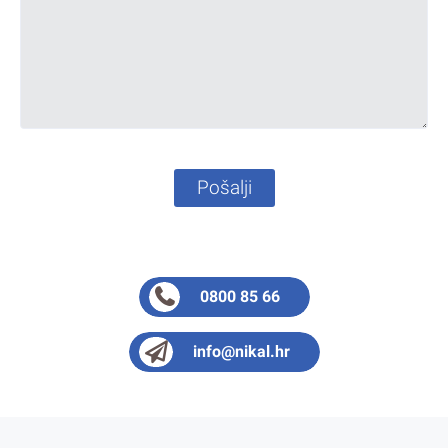
Pošalji
0800 85 66
info@nikal.hr