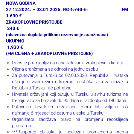
NOVA GODINA
27.12.2024. – 03.01.2025.
RC 1.740 €
FM
1.690 €
ZRAKOPLOVNE PRISTOJBE
240 €
(obavezna doplata prilikom rezervacije aranžmana)
UKUPNO
1.930 €
(FM CIJENA + ZRAKOPLOVNE PRISTOJBE)
Iznos je promjenljiv do dana izdavanja zrakoplovnih karata
Cijena aranžmana se odnosi na jednu osobu
Za putovanja u Tursku od 02.03.2020. Republika Hrvatska
ušla je u vizni režim u kojemu turistička viza za ulazak u
Republiku Tursku nije potrebna.
Hrvatski državljani koji putuju u Tursku u svrhu turizma ne
trebaju vizu za boravak do 90 dana u razdoblju od 180 dana.
Putovnica hrvatskih državljana mora biti valjana još
najmanje 6 mjeseci od datuma ulaska u Tursku.
Organizator zadržava pravo na promjenu redoslijeda
programa
***Raspored obilaska je podložan promjenama prema