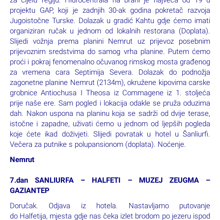
za cijelu regiju. Hidrocentrala na brani je najveća od 19 u
projektu GAP, koji je zadnjih 30-ak godina pokretač razvoja
Jugoistočne Turske. Dolazak u gradić Kahtu gdje ćemo imati
organiziran ručak u jednom od lokalnih restorana (Doplata).
Slijedi vožnja prema planini Nemrut uz prijevoz posebnim
prijevoznim sredstvima do samog vrha planine. Putem ćemo
proći i pokraj fenomenalno očuvanog rimskog mosta građenog
za vremena cara Septimija Severa. Dolazak do podnožja
zagonetne planine Nemrut (2134m), okružene kipovima carske
grobnice Antiochusa I Theosa iz Commagene iz 1. stoljeća
prije naše ere. Sam pogled i lokacija odakle se pruža oduzima
dah. Nakon uspona na planinu koja se sadrži od dvije terase,
istočne i zapadne, uživati ćemo u jednom od ljepših pogleda
koje ćete ikad doživjeti. Slijedi povratak u hotel u Šanliurfi.
Večera za putnike s polupansionom (doplata). Noćenje.
Nemrut
7.dan SANLIURFA – HALFETI – MUZEJ ZEUGMA –
GAZIANTEP
Doručak. Odjava iz hotela. Nastavljamo putovanje
do Halfetija, mjesta gdje nas čeka izlet brodom po jezeru ispod