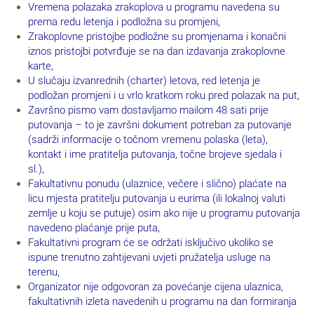
Vremena polazaka zrakoplova u programu navedena su
prema redu letenja i podložna su promjeni,
Zrakoplovne pristojbe podložne su promjenama i konačni
iznos pristojbi potvrđuje se na dan izdavanja zrakoplovne
karte,
U slučaju izvanrednih (charter) letova, red letenja je
podložan promjeni i u vrlo kratkom roku pred polazak na put,
Završno pismo vam dostavljamo mailom 48 sati prije
putovanja – to je završni dokument potreban za putovanje
(sadrži informacije o točnom vremenu polaska (leta),
kontakt i ime pratitelja putovanja, točne brojeve sjedala i
sl.),
Fakultativnu ponudu (ulaznice, večere i slično) plaćate na
licu mjesta pratitelju putovanja u eurima (ili lokalnoj valuti
zemlje u koju se putuje) osim ako nije u programu putovanja
navedeno plaćanje prije puta,
Fakultativni program će se održati isključivo ukoliko se
ispune trenutno zahtijevani uvjeti pružatelja usluge na
terenu,
Organizator nije odgovoran za povećanje cijena ulaznica,
fakultativnih izleta navedenih u programu na dan formiranja