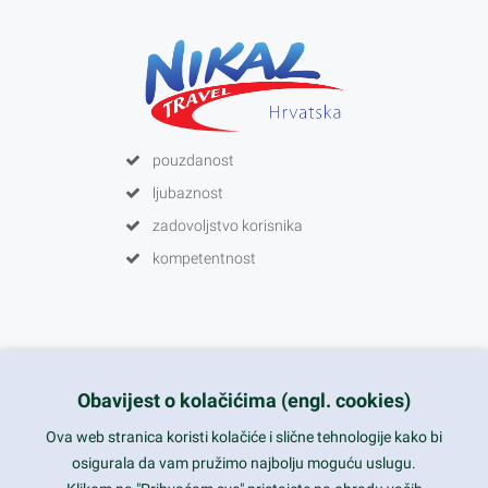
pouzdanost
ljubaznost
zadovoljstvo korisnika
kompetentnost
Nikal d.o.o.
Obavijest o kolačićima (engl. cookies)
Ulica grada Chicaga 25
Ova web stranica koristi kolačiće i slične tehnologije kako bi
10000 Zagreb
osigurala da vam pružimo najbolju moguću uslugu.
Hrvatska/EU