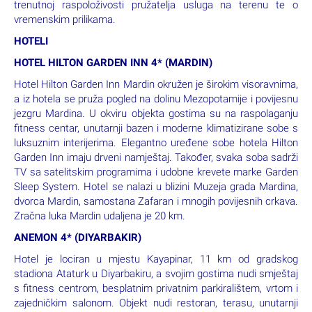
trenutnoj raspoloživosti pružatelja usluga na terenu te o
vremenskim prilikama.
HOTELI
HOTEL HILTON GARDEN INN 4* (MARDIN)
Hotel Hilton Garden Inn Mardin okružen je širokim visoravnima,
a iz hotela se pruža pogled na dolinu Mezopotamije i povijesnu
jezgru Mardina. U okviru objekta gostima su na raspolaganju
fitness centar, unutarnji bazen i moderne klimatizirane sobe s
luksuznim interijerima. Elegantno uređene sobe hotela Hilton
Garden Inn imaju drveni namještaj. Također, svaka soba sadrži
TV sa satelitskim programima i udobne krevete marke Garden
Sleep System. Hotel se nalazi u blizini Muzeja grada Mardina,
dvorca Mardin, samostana Zafaran i mnogih povijesnih crkava.
Zračna luka Mardin udaljena je 20 km.
ANEMON 4* (DIYARBAKIR)
Hotel je lociran u mjestu Kayapinar, 11 km od gradskog
stadiona Ataturk u Diyarbakiru, a svojim gostima nudi smještaj
s fitness centrom, besplatnim privatnim parkiralištem, vrtom i
zajedničkim salonom. Objekt nudi restoran, terasu, unutarnji