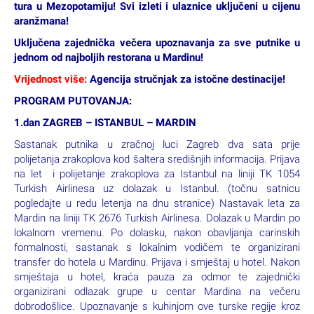
tura u Mezopotamiju! Svi izleti i ulaznice uključeni u cijenu
aranžmana!
Uključena zajednička večera upoznavanja za sve putnike u
jednom od najboljih restorana u Mardinu!
Vrijednost više:
Agencija stručnjak za istočne destinacije!
PROGRAM PUTOVANJA:
1.dan ZAGREB – ISTANBUL – MARDIN
Sastanak putnika u zračnoj luci Zagreb dva sata prije
polijetanja zrakoplova kod šaltera središnjih informacija. Prijava
na let i polijetanje zrakoplova za Istanbul na liniji TK 1054
Turkish Airlinesa uz dolazak u Istanbul. (točnu satnicu
pogledajte u redu letenja na dnu stranice) Nastavak leta za
Mardin na liniji TK 2676 Turkish Airlinesa. Dolazak u Mardin po
lokalnom vremenu. Po dolasku, nakon obavljanja carinskih
formalnosti, sastanak s lokalnim vodičem te organizirani
transfer do hotela u Mardinu. Prijava i smještaj u hotel. Nakon
smještaja u hotel, kraća pauza za odmor te zajednički
organizirani odlazak grupe u centar Mardina na večeru
dobrodošlice. Upoznavanje s kuhinjom ove turske regije kroz