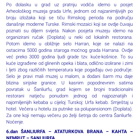
Po dolasku u grad uz pratnju vodiča idemo u posjet
Arheološkog muzeja grada Urfe, jednom od najzanimljivijih po
broju izložaka koji se tiču Rimskog perioda na području
današnje moderne Turske. Rimski mozaici koji se ovdje čuvaju
poznati su diljem svijeta. Nakon posjeta muzeju idemo na
organizirani ručak (Doplata) u neki od lokalnih restorana.
Potom idemo u obližnje selo Harran, koje se nalazi na
ostacima 5000 godina staroga moćnog grada Harrana. Ovdje
već preko 3000 godina ljudi grade tzv. kuće-košnice. To su
kuće izgrađene od glinenih opeka i blata, odlično izolirane i zimi
i ljeti zbog različitih temperatura koje pogađaju ovo područje.
Selo je pravi mali muzej u malom, a dodani šarm mu daje
blizina sirijske granice. U kasnim popodnevnim satima
povratak u Šanliurfu, grad kojem se brojni tradicionalni
restorani natječu ponudom jednog od najpoznatijih i
najomiljenijih kebaba u cijeloj Turskoj: Urfa kebab. Smještaj u
hotel. Večera u hotelu za putnike sa polupansionom (Doplata).
Za one koji nemaju večeru po želji šetnja do centra Šanliurfe.
Noćenje.
6.dan ŠANLIURFA – ATATURKOVA BRANA – KAHTA –
NEMRUT – SANLIURFA