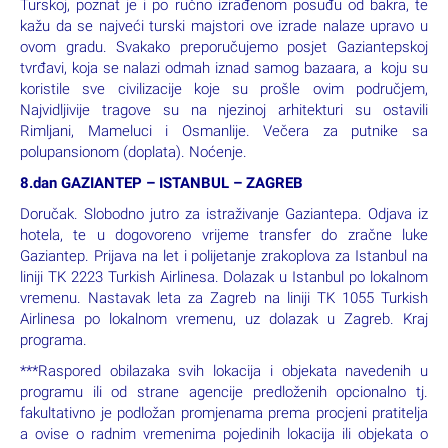
Turskoj, poznat je i po ručno izrađenom posuđu od bakra, te
kažu da se najveći turski majstori ove izrade nalaze upravo u
ovom gradu. Svakako preporučujemo posjet Gaziantepskoj
tvrđavi, koja se nalazi odmah iznad samog bazaara, a koju su
koristile sve civilizacije koje su prošle ovim područjem,
Najvidljivije tragove su na njezinoj arhitekturi su ostavili
Rimljani, Mameluci i Osmanlije. Večera za putnike sa
polupansionom (doplata). Noćenje.
8.dan GAZIANTEP – ISTANBUL – ZAGREB
Doručak. Slobodno jutro za istraživanje Gaziantepa. Odjava iz
hotela, te u dogovoreno vrijeme transfer do zračne luke
Gaziantep. Prijava na let i polijetanje zrakoplova za Istanbul na
liniji TK 2223 Turkish Airlinesa. Dolazak u Istanbul po lokalnom
vremenu. Nastavak leta za Zagreb na liniji TK 1055 Turkish
Airlinesa po lokalnom vremenu, uz dolazak u Zagreb. Kraj
programa.
***Raspored obilazaka svih lokacija i objekata navedenih u
programu ili od strane agencije predloženih opcionalno tj.
fakultativno je podložan promjenama prema procjeni pratitelja
a ovise o radnim vremenima pojedinih lokacija ili objekata o