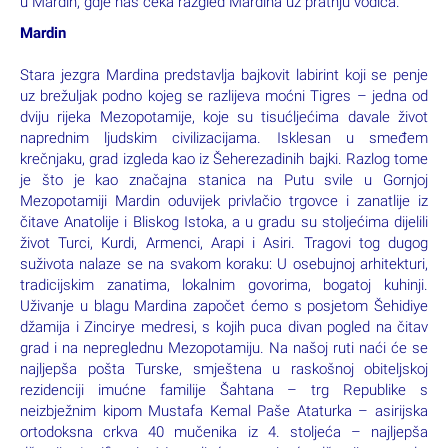
u Mardin, gdje nas čeka razgled Mardina uz pratnju vodiča.
Mardin
Stara jezgra Mardina predstavlja bajkovit labirint koji se penje
uz brežuljak podno kojeg se razlijeva moćni Tigres – jedna od
dviju rijeka Mezopotamije, koje su tisućljećima davale život
naprednim ljudskim civilizacijama. Isklesan u smeđem
krečnjaku, grad izgleda kao iz Šeherezadinih bajki. Razlog tome
je što je kao značajna stanica na Putu svile u Gornjoj
Mezopotamiji Mardin oduvijek privlačio trgovce i zanatlije iz
čitave Anatolije i Bliskog Istoka, a u gradu su stoljećima dijelili
život Turci, Kurdi, Armenci, Arapi i Asiri. Tragovi tog dugog
suživota nalaze se na svakom koraku: U osebujnoj arhitekturi,
tradicijskim zanatima, lokalnim govorima, bogatoj kuhinji.
Uživanje u blagu Mardina započet ćemo s posjetom Šehidiye
džamija i Zincirye medresi, s kojih puca divan pogled na čitav
grad i na nepreglednu Mezopotamiju. Na našoj ruti naći će se
najljepša pošta Turske, smještena u raskošnoj obiteljskoj
rezidenciji imućne familije Šahtana – trg Republike s
neizbježnim kipom Mustafa Kemal Paše Ataturka – asirijska
ortodoksna crkva 40 mučenika iz 4. stoljeća – najljepša