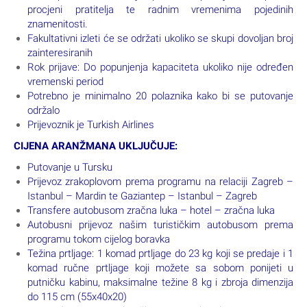
procjeni pratitelja te radnim vremenima pojedinih
znamenitosti.
Fakultativni izleti će se održati ukoliko se skupi dovoljan broj
zainteresiranih
Rok prijave: Do popunjenja kapaciteta ukoliko nije određen
vremenski period
Potrebno je minimalno 20 polaznika kako bi se putovanje
održalo
Prijevoznik je Turkish Airlines
CIJENA ARANŽMANA UKLJUČUJE:
Putovanje u Tursku
Prijevoz zrakoplovom prema programu na relaciji Zagreb –
Istanbul – Mardin te Gaziantep – Istanbul – Zagreb
Transfere autobusom zračna luka – hotel – zračna luka
Autobusni prijevoz našim turističkim autobusom prema
programu tokom cijelog boravka
Težina prtljage: 1 komad prtljage do 23 kg koji se predaje i 1
komad ručne prtljage koji možete sa sobom ponijeti u
putničku kabinu, maksimalne težine 8 kg i zbroja dimenzija
do 115 cm (55x40x20)