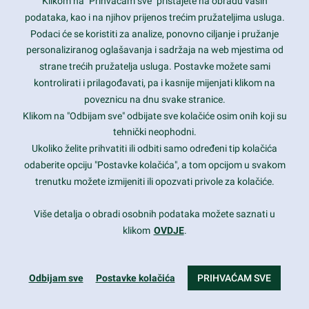
Klikom na "Prihvaćam sve" pristajete na obradu vaših
+385 1 5556850
podataka, kao i na njihov prijenos trećim pružateljima usluga.
Podaci će se koristiti za analize, ponovno ciljanje i pružanje
info@nikal.hr
personaliziranog oglašavanja i sadržaja na web mjestima od
HR-AB-01-080761107
strane trećih pružatelja usluga. Postavke možete sami
kontrolirati i prilagođavati, pa i kasnije mijenjati klikom na
ponedjeljak-petak 8-16h
poveznicu na dnu svake stranice.
Klikom na "Odbijam sve" odbijate sve kolačiće osim onih koji su
Nazovite nas na besplatni telefon:
tehnički neophodni.
0800 85 66
Ukoliko želite prihvatiti ili odbiti samo određeni tip kolačića
odaberite opciju "Postavke kolačića", a tom opcijom u svakom
Tečaj konverzije 1 EUR = 7,53450 kn
trenutku možete izmijeniti ili opozvati privole za kolačiće.
Više detalja o obradi osobnih podataka možete saznati u
klikom
OVDJE
.
Odbijam sve
Postavke kolačića
PRIHVAĆAM SVE