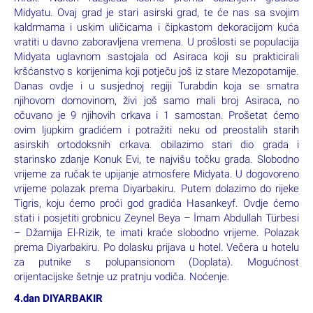
Midyatu. Ovaj grad je stari asirski grad, te će nas sa svojim
kaldrmama i uskim uličicama i čipkastom dekoracijom kuća
vratiti u davno zaboravljena vremena. U prošlosti se populacija
Midyata uglavnom sastojala od Asiraca koji su prakticirali
kršćanstvo s korijenima koji potječu još iz stare Mezopotamije.
Danas ovdje i u susjednoj regiji Turabdin koja se smatra
njihovom domovinom, živi još samo mali broj Asiraca, no
očuvano je 9 njihovih crkava i 1 samostan. Prošetat ćemo
ovim ljupkim gradićem i potražiti neku od preostalih starih
asirskih ortodoksnih crkava. obilazimo stari dio grada i
starinsko zdanje Konuk Evi, te najvišu točku grada. Slobodno
vrijeme za ručak te upijanje atmosfere Midyata. U dogovoreno
vrijeme polazak prema Diyarbakiru. Putem dolazimo do rijeke
Tigris, koju ćemo proći god gradića Hasankeyf. Ovdje ćemo
stati i posjetiti grobnicu Zeynel Beya – İmam Abdullah Türbesi
– Džamija El-Rizik, te imati kraće slobodno vrijeme. Polazak
prema Diyarbakiru. Po dolasku prijava u hotel. Večera u hotelu
za putnike s polupansionom (Doplata). Mogućnost
orijentacijske šetnje uz pratnju vodiča. Noćenje.
4.dan DIYARBAKIR