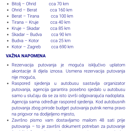
Bitolj – Ohrid cca 70 km
Ohrid – Berat cca 160 km
Berat – Tirana cca 100 km
Tirana – Kruje cca 40 km
Kruje – Skadar cca 85 km
Skadar – Budva cca 90 km
Budva – Kotor cca 25 km
Kotor – Zagreb cca 690 km
VAŽNA NAPOMENA
Rezervacija putovanja je moguća isključivo uplatom
akontacije ili dijela iznosa. Usmena rezervacija putovanja
nije moguća,
Raspored sjedenja u autobusu sastavlja organizator
putovanja, agencija garantira posebno sjedalo u autobusu
samo u slučaju da se za isto izvrši odgovarajuća nadoplata.
Agencija sama određuje raspored sjedenja. Kod autobusnih
putovanja zbog prirode budget putovanja putnik nema pravo
na prigovor na dodijeljeno mjesto,
Završno pismo vam dostavljamo mailom 48 sati prije
putovanja – to je završni dokument potreban za putovanje