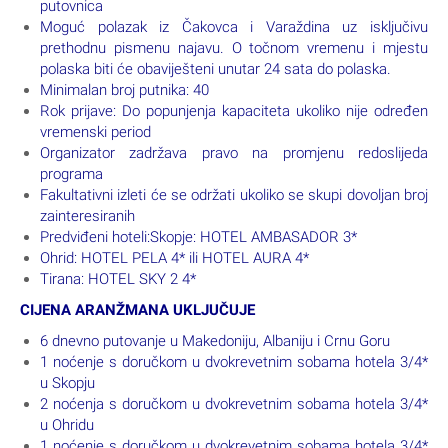
putovnica
Moguć polazak iz Čakovca i Varaždina uz isključivu
prethodnu pismenu najavu. O točnom vremenu i mjestu
polaska biti će obaviješteni unutar 24 sata do polaska.
Minimalan broj putnika: 40
Rok prijave: Do popunjenja kapaciteta ukoliko nije određen
vremenski period
Organizator zadržava pravo na promjenu redoslijeda
programa
Fakultativni izleti će se održati ukoliko se skupi dovoljan broj
zainteresiranih
Predviđeni hoteli:Skopje: HOTEL AMBASADOR 3*
Ohrid: HOTEL PELA 4* ili HOTEL AURA 4*
Tirana: HOTEL SKY 2 4*
CIJENA ARANŽMANA UKLJUČUJE
6 dnevno putovanje u Makedoniju, Albaniju i Crnu Goru
1 noćenje s doručkom u dvokrevetnim sobama hotela 3/4*
u Skopju
2 noćenja s doručkom u dvokrevetnim sobama hotela 3/4*
u Ohridu
1 noćenje s doručkom u dvokrevetnim sobama hotela 3/4*