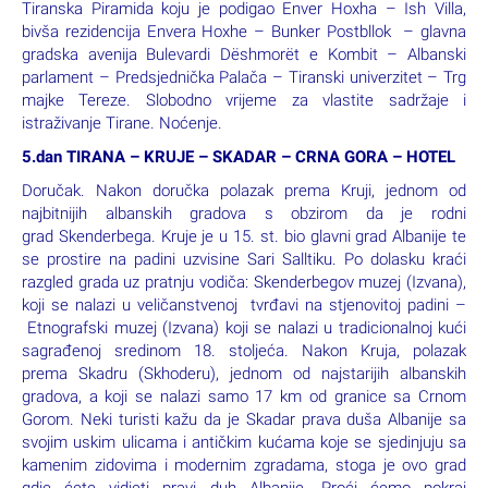
Tiranska Piramida koju je podigao Enver Hoxha – Ish Villa,
bivša rezidencija Envera Hoxhe – Bunker Postbllok – glavna
gradska avenija Bulevardi Dëshmorët e Kombit – Albanski
parlament – Predsjednička Palača – Tiranski univerzitet – Trg
majke Tereze. Slobodno vrijeme za vlastite sadržaje i
istraživanje Tirane. Noćenje.
5.dan TIRANA – KRUJE – SKADAR – CRNA GORA – HOTEL
Doručak. Nakon doručka polazak prema Kruji, jednom od
najbitnijih albanskih gradova s obzirom da je rodni
grad Skenderbega. Kruje je u 15. st. bio glavni grad Albanije te
se prostire na padini uzvisine Sari Salltiku. Po dolasku kraći
razgled grada uz pratnju vodiča: Skenderbegov muzej (Izvana),
koji se nalazi u veličanstvenoj tvrđavi na stjenovitoj padini –
Etnografski muzej (Izvana) koji se nalazi u tradicionalnoj kući
sagrađenoj sredinom 18. stoljeća. Nakon Kruja, polazak
prema Skadru (Skhoderu), jednom od najstarijih albanskih
gradova, a koji se nalazi samo 17 km od granice sa Crnom
Gorom. Neki turisti kažu da je Skadar prava duša Albanije sa
svojim uskim ulicama i antičkim kućama koje se sjedinjuju sa
kamenim zidovima i modernim zgradama, stoga je ovo grad