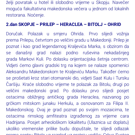
želji povratak u hotel ili slobodno vrijeme u Skopju. Navečer
moguća fakultativna makedonska večera u jednom od lokalnih
restorana. Noćenje.
2.dan SKOPJE – PRILEP – HERACLEA – BITOLJ – OHRID
Doručak. Polazak u smjeru Ohrida. Prvo slijedi vožnja
prema Prilepu, četvrtom po veličini gradu u Makedoniji. Prilep je
poznat i kao grad legendarnog Kraljevića Marka, s obzirom da
se današnji grad nalazi podno ruševina nekadašnjeg
grada Markovi Kuli. Po dolasku orijentacijska šetnja centrom.
Vidjeti ćemo glavni gradski trg na kojem se nalaze spomenici
Aleksandru Makedonskom te Kraljeviću Marku. Također ćemo
se prošetati kroz stari otomanski dio, vidjeti Saat Kulu i Tursku
Čaršiju. Kraće slobodno vrijeme te polazak za Bitolu, drugi po
veličini makedonski grad. Po dolasku prvo slijedi posjet
ostacima obližnjeg antičkog grada Heraclea, nazvanog po
grčkom mitskom junaku Herkulu, a osnovanom za Filipa II.
Makedonskog. Ovaj je grad poznat po svojim mozaicima, te
ostacima rimskog amfiteatra izgrađenog za vrijeme cara
Hadrijana. Posjet arheološkom lokalitetu (Ulaznica uz doplatu)
ukoliko vremenske prilike budu dopuštale, te slijedi odlazak