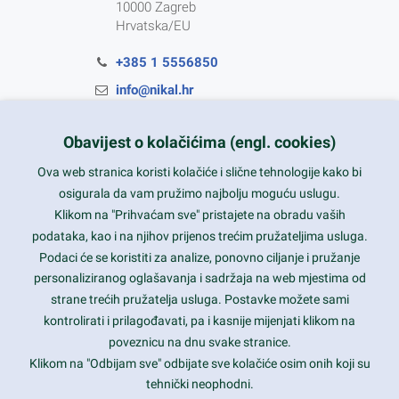
10000 Zagreb
Hrvatska/EU
+385 1 5556850
info@nikal.hr
HR-AB-01-080761107
Obavijest o kolačićima (engl. cookies)
ponedjeljak-petak 8-16h
Ova web stranica koristi kolačiće i slične tehnologije kako bi
osigurala da vam pružimo najbolju moguću uslugu.
Nazovite nas na besplatni telefon:
Klikom na "Prihvaćam sve" pristajete na obradu vaših
0800 85 66
podataka, kao i na njihov prijenos trećim pružateljima usluga.
Podaci će se koristiti za analize, ponovno ciljanje i pružanje
Tečaj konverzije 1 EUR = 7,53450 kn
personaliziranog oglašavanja i sadržaja na web mjestima od
strane trećih pružatelja usluga. Postavke možete sami
kontrolirati i prilagođavati, pa i kasnije mijenjati klikom na
poveznicu na dnu svake stranice.
Klikom na "Odbijam sve" odbijate sve kolačiće osim onih koji su
tehnički neophodni.