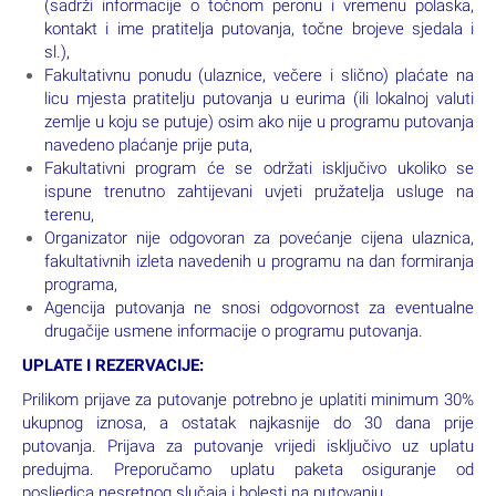
(sadrži informacije o točnom peronu i vremenu polaska,
kontakt i ime pratitelja putovanja, točne brojeve sjedala i
sl.),
Fakultativnu ponudu (ulaznice, večere i slično) plaćate na
licu mjesta pratitelju putovanja u eurima (ili lokalnoj valuti
zemlje u koju se putuje) osim ako nije u programu putovanja
navedeno plaćanje prije puta,
Fakultativni program će se održati isključivo ukoliko se
ispune trenutno zahtijevani uvjeti pružatelja usluge na
terenu,
Organizator nije odgovoran za povećanje cijena ulaznica,
fakultativnih izleta navedenih u programu na dan formiranja
programa,
Agencija putovanja ne snosi odgovornost za eventualne
drugačije usmene informacije o programu putovanja.
UPLATE I REZERVACIJE:
Prilikom prijave za putovanje potrebno je uplatiti minimum 30%
ukupnog iznosa, a ostatak najkasnije do 30 dana prije
putovanja. Prijava za putovanje vrijedi isključivo uz uplatu
predujma. Preporučamo uplatu paketa osiguranje od
posljedica nesretnog slučaja i bolesti na putovanju.