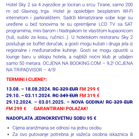
Hotel Sky 2 sa 4 zvjezdice je lociran u srcu Tirane, samo 200
m od Glavnog trga. Hotel je opskrbljen besplatnim WI-Fi
internetom i parkiralištem. Sadrži klimatizirane sobe koje su
uređene u bež tonovima te su opremljene LCD TV sa SAT
programima, mini barom i hladnjakom te vlastitom kupaonicom
(tuš, sušilo za kosu, ručnici…). U hotelskom restoranu Sky 2
poslužuje se buffet doručak, a gosti mogu kušati i druga jela iz
regionalne i međunarodne kuhinje. Gosti se mogu opustiti u
lounge baru u sklopu hotela, a najbliži noćni klub je udaljen
samo 50 metara. OCJENA NA BOOKING.COM – 9,2! OCJENA
NA TRIPADVISOR – 4/5!
TERMINI I CIJENE*:
13.08. – 18.08.2024.
RC 329 EUR
FM 299 €
29.10. – 03.11.2024.
RC 349 EUR
FM 319 €
29.12.2024. – 03.01.2025. – NOVA GODINA!
RC 329 EUR
FM 299 € GARANTIRANI POLAZAK!
NADOPLATA JEDNOKREVETNU SOBU 95 €
Cijena aranžmana se odnosi na jednu osobu
Za ovo putovanje potrebna je važeća osobna iskaznica ili