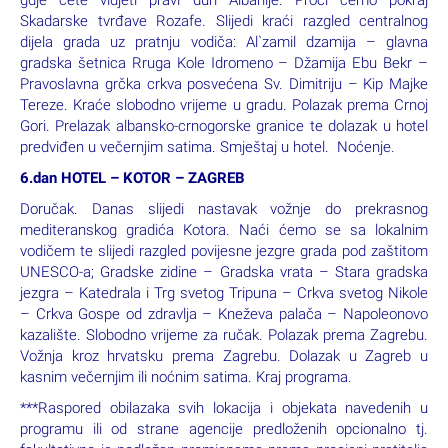
gdje ćete vidjeti pravi duh Albanije. Proći ćemo pokraj
Skadarske tvrđave Rozafe. Slijedi kraći razgled centralnog
dijela grada uz pratnju vodiča: Al`zamil dzamija – glavna
gradska šetnica Rruga Kole Idromeno – Džamija Ebu Bekr –
Pravoslavna grčka crkva posvećena Sv. Dimitriju – Kip Majke
Tereze. Kraće slobodno vrijeme u gradu. Polazak prema Crnoj
Gori. Prelazak albansko-crnogorske granice te dolazak u hotel
predviđen u večernjim satima. Smještaj u hotel. Noćenje.
6.dan HOTEL – KOTOR – ZAGREB
Doručak. Danas slijedi nastavak vožnje do prekrasnog
mediteranskog gradića Kotora. Naći ćemo se sa lokalnim
vodičem te slijedi razgled povijesne jezgre grada pod zaštitom
UNESCO-a; Gradske zidine – Gradska vrata – Stara gradska
jezgra – Katedrala i Trg svetog Tripuna – Crkva svetog Nikole
– Crkva Gospe od zdravlja – Kneževa palača – Napoleonovo
kazalište. Slobodno vrijeme za ručak. Polazak prema Zagrebu.
Vožnja kroz hrvatsku prema Zagrebu. Dolazak u Zagreb u
kasnim večernjim ili noćnim satima. Kraj programa.
***Raspored obilazaka svih lokacija i objekata navedenih u
programu ili od strane agencije predloženih opcionalno tj.