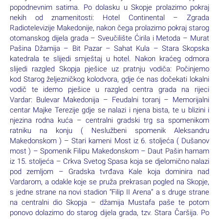
popodnevnim satima. Po dolasku u Skopje prolazimo pokraj
nekih od znamenitosti: Hotel Continental – Zgrada
Radiotelevizije Makedonije, nakon čega prolazimo pokraj starog
otomanskog dijela grada – Sveučilište Ćirila i Metoda – Murat
Pašina Džamija – Bit Pazar – Sahat Kula – Stara Skopska
katedrala te slijedi smještaj u hotel. Nakon kraćeg odmora
slijedi razgled Skopja pješice uz pratnju vodiča: Počinjemo
kod Starog željezničkog kolodvora, gdje će nas dočekati lokalni
vodič te idemo pješice u razgled centra grada na rijeci
Vardar: Bulevar Makedonija – Feudalni toranj – Memorijalni
centar Majke Terezije gdje se nalazi i njena bista, te u blizini i
njezina rodna kuća – centralni gradski trg sa spomenikom
ratniku na konju ( Neslužbeni spomenik Aleksandru
Makedonskom ) – Stari kameni Most iz 6. stoljeća ( Dušanov
most ) – Spomenik Filipu Makedonskom – Daut Pašin hamam
iz 15. stoljeća – Crkva Svetog Spasa koja se djelomično nalazi
pod zemljom – Gradska tvrđava Kale koja dominira nad
Vardarom, a odakle koje se pruža prekrasan pogled na Skopje,
s jedne strane na novi stadion “Filip II Arena” a s druge strane
na centralni dio Skopja – džamija Mustafa paše te potom
ponovo dolazimo do starog dijela grada, tzv. Stara Čaršija. Po