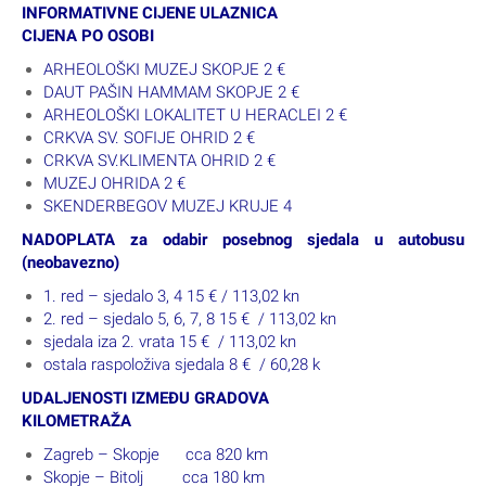
INFORMATIVNE CIJENE ULAZNICA
CIJENA PO OSOBI
ARHEOLOŠKI MUZEJ SKOPJE 2 €
DAUT PAŠIN HAMMAM SKOPJE 2 €
ARHEOLOŠKI LOKALITET U HERACLEI 2 €
CRKVA SV. SOFIJE OHRID 2 €
CRKVA SV.KLIMENTA OHRID 2 €
MUZEJ OHRIDA 2 €
SKENDERBEGOV MUZEJ KRUJE 4
NADOPLATA za odabir posebnog sjedala u autobusu
(neobavezno)
1. red – sjedalo 3, 4 15 € / 113,02 kn
2. red – sjedalo 5, 6, 7, 8 15 € / 113,02 kn
sjedala iza 2. vrata 15 € / 113,02 kn
ostala raspoloživa sjedala 8 € / 60,28 k
UDALJENOSTI IZMEĐU GRADOVA
KILOMETRAŽA
Zagreb – Skopje cca 820 km
Skopje – Bitolj cca 180 km