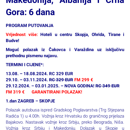
Gora: 6 dana
PROGRAM PUTOVANJA
Vrijednost više:
Hoteli u centru Skopja, Ohrida, Tirane i
Budve!
Moguć polazak iz Čakovca i Varaždina uz isključivu
prethodnu pismenu najavu.
TERMINI I CIJENE*:
13.08. – 18.08.2024. RC 329 EUR
29.10. – 03.11.2024.
RC 329 EUR
FM 299 €
29.12.2024. – 03.01.2025. – NOVA GODINA!
RC 349 EUR
FM 319 € GARANTIRANI POLAZAK!
1.dan ZAGREB – SKOPJE
Polazak autobusa ispred Gradskog Poglavarstva (Trg Stjepana
Radića 1) u 4.00h. Vožnja kroz Hrvatsku do graničnog prijelaza
Bajakovo. Nastavak vožnje kroz Srbiju, preko Beograda, Niša.
Vožnja kroz Srbiju i Makedoniju. Dolazak u Skopje u