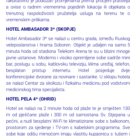
fakultativno je podložan promjenama prema procjeni pratitelja
a ovise o radnim vremenima pojedinih lokacija ili objekata o
trenutnoj raspoloživosti pružatelja usluga na terenu te o
vremenskim prilikama.
HOTEL AMBASADOR 3* (SKOPJE)
Hotel Ambasador 3* se nalazi u centru grada, između Ruskog
veleposlanstva i hrama Soboren. Objekt je udaljen na samo 5
minuta hoda od stadiona Telekom Arena te su u blizini mnoge
javne ustanove. Moderno i visoko opremljene sobe sadrže mini
bar, poslugu u sobu, kablovsku televiziju, klima uređaj, telefon,
besplatan pristup internetu. Hotel posjeduje dvije
konferencijske dvorane za novinare i sastanke. U sklopu hotela
se nalazi Centar za skoliozu i fizikalnu medicinu pod vodstvom
medicinskog tima specijalista.
HOTEL PELA 4* (OHRID)
Hotel se nalazi na 2 minute hoda od plaže te je smješten 130
m od pješčane plaže i 300 m od samostana Sv. Stjepana u
pećini, a nudi besplatni Wi-Fi te klimatizirane sobe s balkonom,
prostorom za sjedenje i TV-om s kabelskim programima. Sve
sobe koje odišu mirnoćom imaju vlastitu kupaonicu s tušem i