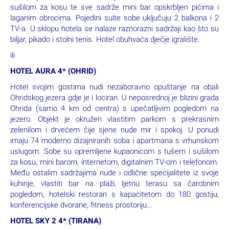
sušilom za kosu te sve sadrže mini bar opskrbljen pićima i
laganim obrocima. Pojedini suite sobe uključuju 2 balkona i 2
TV-a. U sklopu hotela se nalaze raznorazni sadržaji kao što su
biljar, pikado i stolni tenis. Hotel obuhvaća dječje igralište.
ili
HOTEL AURA 4* (OHRID)
Hotel svojim gostima nudi nezaboravno opuštanje na obali
Ohridskog jezera gdje je i lociran. U neposrednoj je blizini grada
Ohrida (samo 4 km od centra) s upečatljivim pogledom na
jezero. Objekt je okružen vlastitim parkom s prekrasnim
zelenilom i drvećem čije sjene nude mir i spokoj. U ponudi
imaju 74 moderno dizajniranih soba i apartmana s vrhunskom
uslugom. Sobe su opremljene kupaonicom s tušem i sušilom
za kosu, mini barom, internetom, digitalnim TV-om i telefonom.
Među ostalim sadržajima nude i odlične specijalitete iz svoje
kuhinje, vlastiti bar na plaži, ljetnu terasu sa čarobnim
pogledom, hotelski restoran s kapacitetom do 180 gostiju,
konferencijske dvorane, fitness prostoriju…
HOTEL SKY 2 4* (TIRANA)