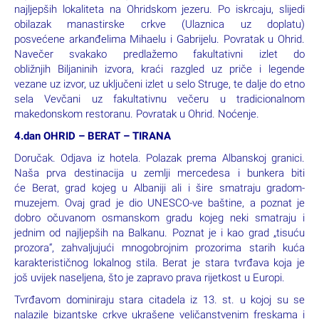
najljepših lokaliteta na Ohridskom jezeru. Po iskrcaju, slijedi
obilazak manastirske crkve (Ulaznica uz doplatu)
posvećene arkanđelima Mihaelu i Gabrijelu. Povratak u Ohrid.
Navečer svakako predlažemo fakultativni izlet do
obližnjih Biljaninih izvora, kraći razgled uz priče i legende
vezane uz izvor, uz uključeni izlet u selo Struge, te dalje do etno
sela Vevčani uz fakultativnu večeru u tradicionalnom
makedonskom restoranu. Povratak u Ohrid. Noćenje.
4.dan OHRID – BERAT – TIRANA
Doručak. Odjava iz hotela. Polazak prema Albanskoj granici.
Naša prva destinacija u zemlji mercedesa i bunkera biti
će Berat, grad kojeg u Albaniji ali i šire smatraju gradom-
muzejem. Ovaj grad je dio UNESCO-ve baštine, a poznat je
dobro očuvanom osmanskom gradu kojeg neki smatraju i
jednim od najljepših na Balkanu. Poznat je i kao grad „tisuću
prozora“, zahvaljujući mnogobrojnim prozorima starih kuća
karakterističnog lokalnog stila. Berat je stara tvrđava koja je
još uvijek naseljena, što je zapravo prava rijetkost u Europi.
Tvrđavom dominiraju stara citadela iz 13. st. u kojoj su se
nalazile bizantske crkve ukrašene veličanstvenim freskama i