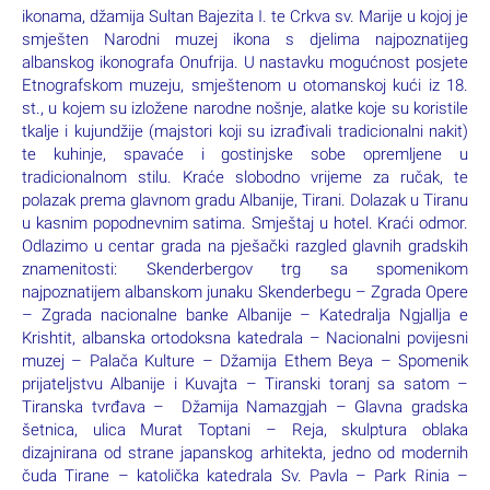
ikonama, džamija Sultan Bajezita I. te Crkva sv. Marije u kojoj je
smješten Narodni muzej ikona s djelima najpoznatijeg
albanskog ikonografa Onufrija. U nastavku mogućnost posjete
Etnografskom muzeju, smještenom u otomanskoj kući iz 18.
st., u kojem su izložene narodne nošnje, alatke koje su koristile
tkalje i kujundžije (majstori koji su izrađivali tradicionalni nakit)
te kuhinje, spavaće i gostinjske sobe opremljene u
tradicionalnom stilu. Kraće slobodno vrijeme za ručak, te
polazak prema glavnom gradu Albanije, Tirani. Dolazak u Tiranu
u kasnim popodnevnim satima. Smještaj u hotel. Kraći odmor.
Odlazimo u centar grada na pješački razgled glavnih gradskih
znamenitosti: Skenderbergov trg sa spomenikom
najpoznatijem albanskom junaku Skenderbegu – Zgrada Opere
– Zgrada nacionalne banke Albanije – Katedralja Ngjallja e
Krishtit, albanska ortodoksna katedrala – Nacionalni povijesni
muzej – Palača Kulture – Džamija Ethem Beya – Spomenik
prijateljstvu Albanije i Kuvajta – Tiranski toranj sa satom –
Tiranska tvrđava – Džamija Namazgjah – Glavna gradska
šetnica, ulica Murat Toptani – Reja, skulptura oblaka
dizajnirana od strane japanskog arhitekta, jedno od modernih
čuda Tirane – katolička katedrala Sv. Pavla – Park Rinia –