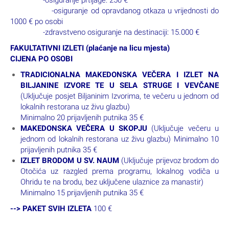
-osiguranje prtljage: 250 €
-osiguranje od opravdanog otkaza u vrijednosti do
1000 € po osobi
-zdravstveno osiguranje na destinaciji: 15.000 €
FAKULTATIVNI IZLETI (plaćanje na licu mjesta)
CIJENA PO OSOBI
TRADICIONALNA MAKEDONSKA VEČERA I IZLET NA
BILJANINE IZVORE TE U SELA STRUGE I VEVČANE
(Uključuje posjet Biljaninim Izvorima, te večeru u jednom od
lokalnih restorana uz živu glazbu)
Minimalno 20 prijavljenih putnika 35 €
MAKEDONSKA VEČERA U SKOPJU
(Uključuje večeru u
jednom od lokalnih restorana uz živu glazbu) Minimalno 10
prijavljenih putnika 35 €
IZLET BRODOM U SV. NAUM
(Uključuje prijevoz brodom do
Otočića uz razgled prema programu, lokalnog vodiča u
Ohridu te na brodu, bez uključene ulaznice za manastir)
Minimalno 15 prijavljenih putnika 35 €
--> PAKET SVIH IZLETA
100 €