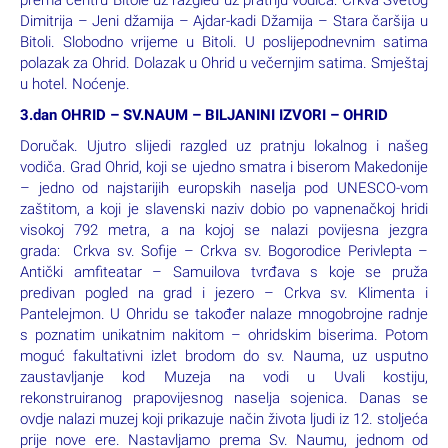
prema centru Bitole uz razgled uz pratnju vodiča: Crkva Svetog
Dimitrija – Jeni džamija – Ajdar-kadi Džamija – Stara čaršija u
Bitoli. Slobodno vrijeme u Bitoli. U poslijepodnevnim satima
polazak za Ohrid. Dolazak u Ohrid u večernjim satima. Smještaj
u hotel. Noćenje.
3.dan OHRID – SV.NAUM – BILJANINI IZVORI – OHRID
Doručak. Ujutro slijedi razgled uz pratnju lokalnog i našeg
vodiča. Grad Ohrid, koji se ujedno smatra i biserom Makedonije
– jedno od najstarijih europskih naselja pod UNESCO-vom
zaštitom, a koji je slavenski naziv dobio po vapnenačkoj hridi
visokoj 792 metra, a na kojoj se nalazi povijesna jezgra
grada: Crkva sv. Sofije – Crkva sv. Bogorodice Perivlepta –
Antički amfiteatar – Samuilova tvrđava s koje se pruža
predivan pogled na grad i jezero – Crkva sv. Klimenta i
Pantelejmon. U Ohridu se također nalaze mnogobrojne radnje
s poznatim unikatnim nakitom – ohridskim biserima. Potom
moguć fakultativni izlet brodom do sv. Nauma, uz usputno
zaustavljanje kod Muzeja na vodi u Uvali kostiju,
rekonstruiranog prapovijesnog naselja sojenica. Danas se
ovdje nalazi muzej koji prikazuje način života ljudi iz 12. stoljeća
prije nove ere. Nastavljamo prema Sv. Naumu, jednom od