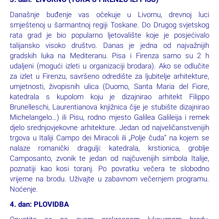
Današnje buđenje vas očekuje u Livornu, drevnoj luci
smještenoj u šarmantnoj regiji Toskane. Do Drugog svjetskog
rata grad je bio popularno ljetovalište koje je posjećivalo
talijansko visoko društvo. Danas je jedna od najvažnijih
gradskih luka na Mediteranu. Pisa i Firenza samo su 2 h
udaljeni (mogući izleti u organizaciji brodara). Ako se odlučite
za izlet u Firenzu, savršeno odredište za ljubitelje arhitekture,
umjetnosti, živopisnih ulica (Duomo, Santa Maria del Fiore,
katedrala s kupolom koju je dizajnirao arhitekt Filippo
Brunelleschi, Laurentianova knjižnica čije je stubište dizajnirao
Michelangelo…) ili Pisu, rodno mjesto Galilea Galileija i remek
djelo srednjovjekovne arhitekture. Jedan od najveličanstvenijih
trgova u Italiji Campo dei Miracoli ili „Polje čuda“ na kojem se
nalaze romanički dragulji: katedrala, krstionica, groblje
Camposanto, zvonik te jedan od najčuvenijih simbola Italije,
poznatiji kao kosi toranj. Po povratku večera te slobodno
vrijeme na brodu. Uživajte u zabavnom večernjem programu.
Noćenje.
4. dan: PLOVIDBA