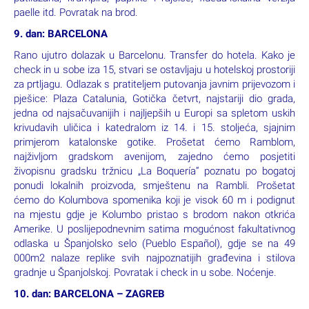
paelle itd. Povratak na brod.
9. dan: BARCELONA
Rano ujutro dolazak u Barcelonu. Transfer do hotela. Kako je
check in u sobe iza 15, stvari se ostavljaju u hotelskoj prostoriji
za prtljagu. Odlazak s pratiteljem putovanja javnim prijevozom i
pješice: Plaza Catalunia, Gotička četvrt, najstariji dio grada,
jedna od najsačuvanijih i najljepših u Europi sa spletom uskih
krivudavih uličica i katedralom iz 14. i 15. stoljeća, sjajnim
primjerom katalonske gotike. Prošetat ćemo Ramblom,
najživljom gradskom avenijom, zajedno ćemo posjetiti
živopisnu gradsku tržnicu „La Boquería“ poznatu po bogatoj
ponudi lokalnih proizvoda, smještenu na Rambli. Prošetat
ćemo do Kolumbova spomenika koji je visok 60 m i podignut
na mjestu gdje je Kolumbo pristao s brodom nakon otkrića
Amerike. U poslijepodnevnim satima mogućnost fakultativnog
odlaska u Španjolsko selo (Pueblo Español), gdje se na 49
000m2 nalaze replike svih najpoznatijih građevina i stilova
gradnje u Španjolskoj. Povratak i check in u sobe. Noćenje.
10. dan: BARCELONA – ZAGREB