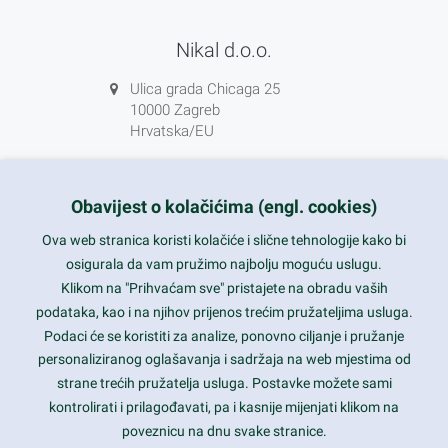
Nikal d.o.o.
Ulica grada Chicaga 25
10000 Zagreb
Hrvatska/EU
+385 1 5556850
info@nikal.hr
Obavijest o kolačićima (engl. cookies)
HR-AB-01-080761107
Ova web stranica koristi kolačiće i slične tehnologije kako bi
osigurala da vam pružimo najbolju moguću uslugu.
ponedjeljak-petak 8-16h
Klikom na "Prihvaćam sve" pristajete na obradu vaših
podataka, kao i na njihov prijenos trećim pružateljima usluga.
Nazovite nas na besplatni telefon:
Podaci će se koristiti za analize, ponovno ciljanje i pružanje
0800 85 66
personaliziranog oglašavanja i sadržaja na web mjestima od
strane trećih pružatelja usluga. Postavke možete sami
Tečaj konverzije 1 EUR = 7,53450 kn
kontrolirati i prilagođavati, pa i kasnije mijenjati klikom na
poveznicu na dnu svake stranice.