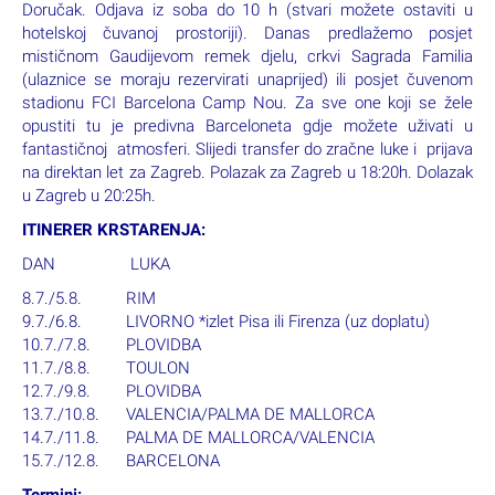
Doručak. Odjava iz soba do 10 h (stvari možete ostaviti u
hotelskoj čuvanoj prostoriji). Danas predlažemo posjet
mističnom Gaudijevom remek djelu, crkvi Sagrada Familia
(ulaznice se moraju rezervirati unaprijed) ili posjet čuvenom
stadionu FCI Barcelona Camp Nou. Za sve one koji se žele
opustiti tu je predivna Barceloneta gdje možete uživati u
fantastičnoj atmosferi. Slijedi transfer do zračne luke i prijava
na direktan let za Zagreb. Polazak za Zagreb u 18:20h. Dolazak
u Zagreb u 20:25h.
ITINERER KRSTARENJA:
DAN LUKA
8.7./5.8. RIM
9.7./6.8. LIVORNO *izlet Pisa ili Firenza (uz doplatu)
10.7./7.8. PLOVIDBA
11.7./8.8. TOULON
12.7./9.8. PLOVIDBA
13.7./10.8. VALENCIA/PALMA DE MALLORCA
14.7./11.8. PALMA DE MALLORCA/VALENCIA
15.7./12.8. BARCELONA
Termini: