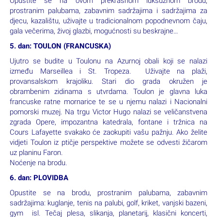
Opustite se na ovom prekrasnom luksuznom brodu,
prostranim palubama, zabavnim sadržajima i sadržajima za
djecu, kazalištu, uživajte u tradicionalnom popodnevnom čaju,
gala večerima, živoj glazbi, mogućnosti su beskrajne…
5. dan: TOULON (FRANCUSKA)
Ujutro se budite u Toulonu na Azurnoj obali koji se nalazi
između Marseillea i St. Tropeza. Uživajte na plaži,
provansalskom krajoliku. Stari dio grada okružen je
obrambenim zidinama s utvrdama. Toulon je glavna luka
francuske ratne mornarice te se u njemu nalazi i Nacionalni
pomorski muzej. Na trgu Victor Hugo nalazi se veličanstvena
zgrada Opere, impozantna katedrala, fontane i tržnica na
Cours Lafayette svakako će zaokupiti vašu pažnju. Ako želite
vidjeti Toulon iz ptičje perspektive možete se odvesti žičarom
uz planinu Faron.
Noćenje na brodu.
6. dan: PLOVIDBA
Opustite se na brodu, prostranim palubama, zabavnim
sadržajima: kuglanje, tenis na palubi, golf, kriket, vanjski bazeni,
gym isl. Tečaj plesa, slikanja, planetarij, klasični koncerti,