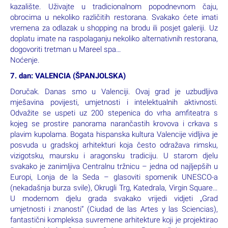
kazalište. Uživajte u tradicionalnom popodnevnom čaju,
obrocima u nekoliko različitih restorana. Svakako ćete imati
vremena za odlazak u shopping na brodu ili posjet galeriji. Uz
doplatu imate na raspolaganju nekoliko alternativnih restorana,
dogovoriti tretman u Mareel spa…
Noćenje.
7. dan: VALENCIA (ŠPANJOLSKA)
Doručak. Danas smo u Valenciji. Ovaj grad je uzbudljiva
mješavina povijesti, umjetnosti i intelektualnih aktivnosti.
Odvažite se uspeti uz 200 stepenica do vrha amfiteatra s
kojeg se prostire panorama narančastih krovova i crkava s
plavim kupolama. Bogata hispanska kultura Valencije vidljiva je
posvuda u gradskoj arhitekturi koja često odražava rimsku,
vizigotsku, maursku i aragonsku tradiciju. U starom djelu
svakako je zanimljiva Centralnu tržnicu – jedna od najljepših u
Europi, Lonja de la Seda – glasoviti spomenik UNESCO-a
(nekadašnja burza svile), Okrugli Trg, Katedrala, Virgin Square…
U modernom djelu grada svakako vrijedi vidjeti „Grad
umjetnosti i znanosti“ (Ciudad de las Artes y las Sciencias),
fantastični kompleksa suvremene arhitekture koji je projektirao