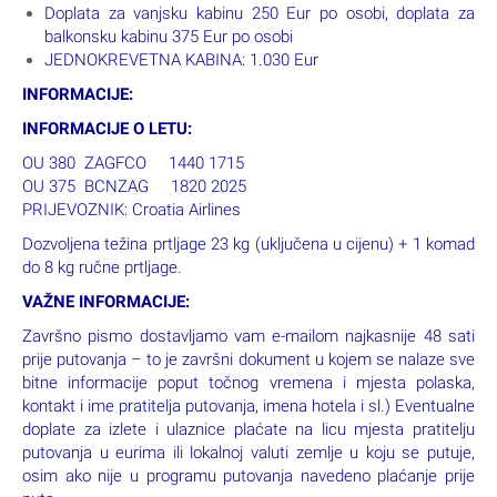
Doplata za vanjsku kabinu 250 Eur po osobi, doplata za
balkonsku kabinu 375 Eur po osobi
JEDNOKREVETNA KABINA: 1.030 Eur
INFORMACIJE:
INFORMACIJE O LETU:
OU 380 ZAGFCO 1440 1715
OU 375 BCNZAG 1820 2025
PRIJEVOZNIK: Croatia Airlines
Dozvoljena težina prtljage 23 kg (uključena u cijenu) + 1 komad
do 8 kg ručne prtljage.
VAŽNE INFORMACIJE:
Završno pismo dostavljamo vam e-mailom najkasnije 48 sati
prije putovanja – to je završni dokument u kojem se nalaze sve
bitne informacije poput točnog vremena i mjesta polaska,
kontakt i ime pratitelja putovanja, imena hotela i sl.) Eventualne
doplate za izlete i ulaznice plaćate na licu mjesta pratitelju
putovanja u eurima ili lokalnoj valuti zemlje u koju se putuje,
osim ako nije u programu putovanja navedeno plaćanje prije