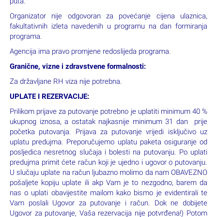
puta.
Organizator nije odgovoran za povećanje cijena ulaznica,
fakultativnih izleta navedenih u programu na dan formiranja
programa.
Agencija ima pravo promjene redoslijeda programa.
Granične, vizne i zdravstvene formalnosti:
Za državljane RH viza nije potrebna.
UPLATE I REZERVACIJE:
Prilikom prijave za putovanje potrebno je uplatiti minimum 40 %
ukupnog iznosa, a ostatak najkasnije minimum 31 dan prije
početka putovanja. Prijava za putovanje vrijedi isključivo uz
uplatu predujma. Preporučujemo uplatu paketa osiguranje od
posljedica nesretnog slučaja i bolesti na putovanju. Po uplati
predujma primit ćete račun koji je ujedno i ugovor o putovanju.
U slučaju uplate na račun ljubazno molimo da nam OBAVEZNO
pošaljete kopiju uplate ili akp Vam je to nezgodno, barem da
nas o uplati obavijestite mailom kako bismo je evidentirali te
Vam poslali Ugovor za putovanje i račun. Dok ne dobijete
Ugovor za putovanje, Vaša rezervacija nije potvrđena!) Potom