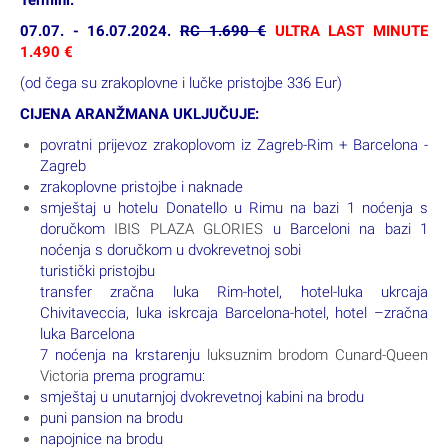
07.07. - 16.07.2024.
RC 1.690 €
ULTRA LAST MINUTE
1.490 €
(od čega su zrakoplovne i lučke pristojbe 336 Eur)
CIJENA ARANŽMANA UKLJUČUJE:
povratni prijevoz zrakoplovom iz Zagreb-Rim + Barcelona -
Zagreb
zrakoplovne pristojbe i naknade
smještaj u hotelu Donatello u Rimu na bazi 1 noćenja s
doručkom
IBIS PLAZA GLORIES
u Barceloni na bazi 1
noćenja s doručkom u dvokrevetnoj sobi
turistički pristojbu
transfer zračna luka Rim-hotel, hotel-luka ukrcaja
Chivitaveccia, luka iskrcaja Barcelona-hotel, hotel –zračna
luka Barcelona
7 noćenja na krstarenju
luksuznim brodom Cunard-Queen
Victoria
prema programu:
smještaj u unutarnjoj dvokrevetnoj kabini na brodu
puni pansion na brodu
napojnice na brodu