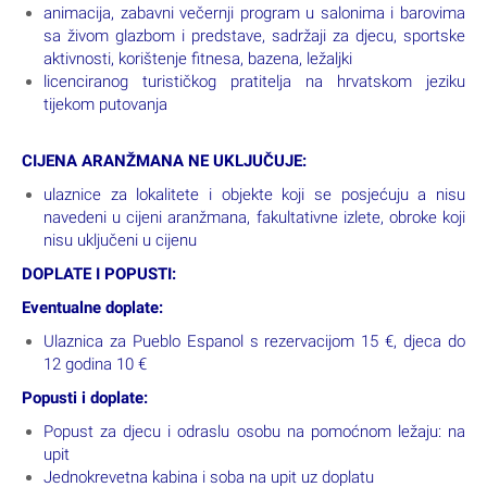
animacija, zabavni večernji program u salonima i barovima
sa živom glazbom i predstave, sadržaji za djecu, sportske
aktivnosti, korištenje fitnesa, bazena, ležaljki
licenciranog turističkog pratitelja na hrvatskom jeziku
tijekom putovanja
CIJENA ARANŽMANA NE UKLJUČUJE:
ulaznice za lokalitete i objekte koji se posjećuju a nisu
navedeni u cijeni aranžmana, fakultativne izlete, obroke koji
nisu uključeni u cijenu
DOPLATE I POPUSTI:
Eventualne doplate:
Ulaznica za Pueblo Espanol s rezervacijom 15 €, djeca do
12 godina 10 €
Popusti i doplate:
Popust za djecu i odraslu osobu na pomoćnom ležaju: na
upit
Jednokrevetna kabina i soba na upit uz doplatu