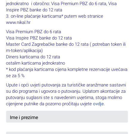
jednokratno i obročno: Visa Premium PBZ do 6 rata, Visa
Inspire PBZ banke do 12 rata
3. on-line plaćanje karticama* putem web stranice
www.nikal.hr
Visa Premium PBZ do 6 rata
Visa Inspire PBZ banke do 12 rata
Master Card Zagrebačke banke do 12 rata ( potreban token ili
m-token/aplikacija)
Diners karticama do 12 rata
ostalim karticama jednokratno
* kod plaćanja karticama cijena kompletne rezervacije uvećava
se za 5 %
Upute i opći uvjeti putovanja za turističke aranžmane sastavni
su dio programa i ugovora o putovanju. Uplatom akontacije za
putovanju suglasni ste s navedenim uvjetima, stoga molimo
cijenjene putnike da pozorno pročitaju uvjete
ovdje.