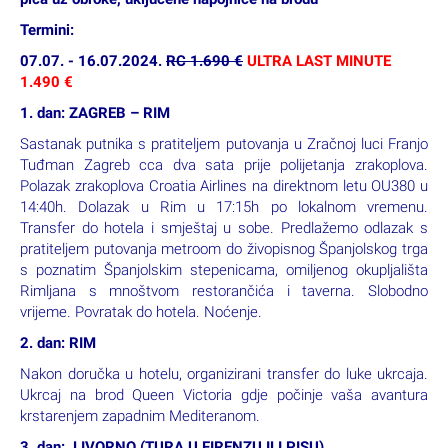
Termini:
07.07. - 16.07.2024.
RC 1.690 €
ULTRA LAST MINUTE
1.490 €
1. dan: ZAGREB – RIM
Sastanak putnika s pratiteljem putovanja u Zračnoj luci Franjo
Tuđman Zagreb cca dva sata prije polijetanja zrakoplova.
Polazak zrakoplova Croatia Airlines na direktnom letu OU380 u
14:40h. Dolazak u Rim u 17:15h po lokalnom vremenu.
Transfer do hotela i smještaj u sobe. Predlažemo odlazak s
pratiteljem putovanja metroom do živopisnog Španjolskog trga
s poznatim Španjolskim stepenicama, omiljenog okupljališta
Rimljana s mnoštvom restorančića i taverna. Slobodno
vrijeme. Povratak do hotela. Noćenje.
2. dan: RIM
Nakon doručka u hotelu, organizirani transfer do luke ukrcaja.
Ukrcaj na brod Queen Victoria gdje počinje vaša avantura
krstarenjem zapadnim Mediteranom.
3. dan: LIVORNO (TURA U FIRENZU ILI PISU)