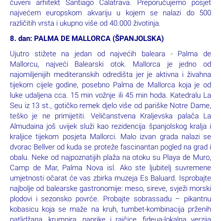
čuveni arhitekt Santiago Calatrava. Preporučujemo posjet
najvećem europskom akvariju u kojem se nalazi do 500
različitih vrsta i ukupno više od 40.000 životinja.
8. dan: PALMA DE MALLORCA (ŠPANJOLSKA)
Ujutro stižete na jedan od najvećih baleara - Palma de
Mallorcu, najveći Balearski otok. Mallorca je jedno od
najomiljenijih mediteranskih odredišta jer je aktivna i živahna
tijekom cijele godine, posebno Palma de Mallorca koja je od
luke udaljena cca. 15 min vožnje ili 45 min hoda. Katedralu La
Seu iz 13 st., gotičko remek djelo više od pariške Notre Dame,
teško je ne primijetiti. Veličanstvena Kraljevska palača La
Almudaina još uvijek služi kao rezidencija španjolskog kralja i
kraljice tijekom posjeta Mallorci. Malo izvan grada nalazi se
dvorac Bellver od kuda se proteže fascinantan pogled na grad i
obalu. Neke od najpoznatijih plaža na otoku su Playa de Muro,
Camp de Mar, Palma Nova isl. Ako ste ljubitelj suvremene
umjetnosti očarat će vas zbirka muzeja Es Baluard. Isprobajte
najbolje od balearske gastronomije: meso, sireve, svježi morski
plodovi i sezonsko povrće. Probajte sobrassadu – pikantnu
kobasicu koja se maže na kruh, tumbet-kombinacija prženih
patlidžana, krumpira, paprike i rajčice, fideua-lokalna verzija