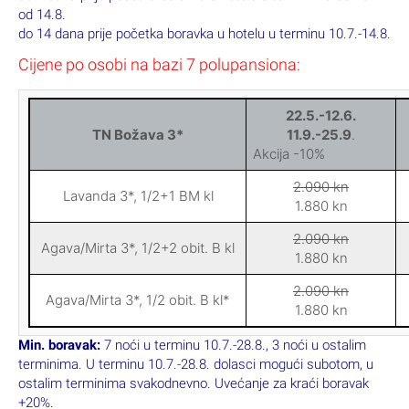
od 14.8.
do 14 dana prije početka boravka u hotelu u terminu 10.7.-14.8.
Cijene po osobi na bazi 7 polupansiona:
22.5.-12.6.
TN Božava 3*
11.9.-25.9
.
Akcija -10%
2.090 kn
Lavanda 3*, 1/2+1 BM kl
1.880 kn
2.090 kn
Agava/Mirta 3*, 1/2+2 obit. B kl
1.880 kn
2.090 kn
Agava/Mirta 3*, 1/2 obit. B kl*
1.880 kn
Min. boravak:
7 noći u terminu 10.7.-28.8., 3 noći u ostalim
terminima. U terminu 10.7.-28.8. dolasci mogući subotom, u
ostalim terminima svakodnevno. Uvećanje za kraći boravak
+20%.