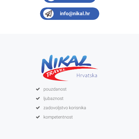
info@nikal.hr
pouzdanost
ljubaznost
zadovoljstvo korisnika
kompetentnost