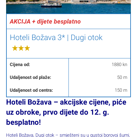
AKCIJA + dijete besplatno
Hoteli Božava 3* | Dugi otok
Cijena od:
1880 kn
Udaljenost od plaže:
50 m
Udaljenost od centra:
150 m
Hoteli Božava – akcijske cijene, piće
uz obroke, prvo dijete do 12. g.
besplatno!
Hoteli Božava, Dugi otok – smješteni su u gustoj borovoj šumi,