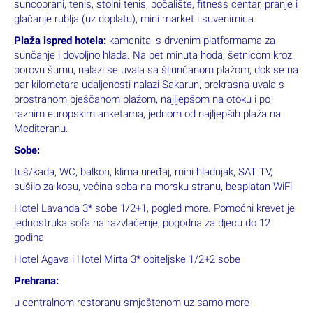
suncobrani, tenis, stolni tenis, bočalište, fitness centar, pranje i
glačanje rublja (uz doplatu), mini market i suvenirnica.
Plaža ispred hotela:
kamenita, s drvenim platformama za
sunčanje i dovoljno hlada. Na pet minuta hoda, šetnicom kroz
borovu šumu, nalazi se uvala sa šljunčanom plažom, dok se na
par kilometara udaljenosti nalazi Sakarun, prekrasna uvala s
prostranom pješčanom plažom, najljepšom na otoku i po
raznim europskim anketama, jednom od najljepših plaža na
Mediteranu.
Sobe:
tuš/kada, WC, balkon, klima uređaj, mini hladnjak, SAT TV,
sušilo za kosu, većina soba na morsku stranu, besplatan WiFi
Hotel Lavanda 3* sobe 1/2+1, pogled more. Pomoćni krevet je
jednostruka sofa na razvlačenje, pogodna za djecu do 12
godina
Hotel Agava i Hotel Mirta 3* obiteljske 1/2+2 sobe
Prehrana:
u centralnom restoranu smještenom uz samo more