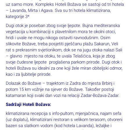
uz samo more. Kompleks Hoteli Božava se sastoji od tri hotela
– Lavanda, Mirta i Agava. Sva su tri hotela klimatizirana,
kategorije 3*
Dugi otok je poseban zbog svoje ljepote. Bujna mediteranska
vegetacija u kombinaciji s plavetnilom mora te okolni otoci,
hridi i uvale ne mogu nikoga ostaviti ravnodušnim. Osim
slikovite Božave, treba posjetiti pješčanu plažu Sakarun, Veli
rat s prekrasnim svjetionikom, dok se na jugu otoka nalazi Sali
– glavno mjesto na otoku, te uvala Telašćica, koja je zbog
svoje čudesne ljepote proglašena parkom prirode. Dugi otok i
hoteli Božava su idealni za one koji žele miran obiteljski odmor,
kao i za ljubitelje prirode.
Dolazak do Božave – trajektom iz Zadra do mjesta Brbinj i
potom 15 km vožnje na sjever do Božave. Također postoji
katamaran koji svaki dan vozi na relaciji Zadar-Božava-Zadar.
Sadržaji Hoteli Božava:
klimatizirana recepcija s info-pultom, mjenjačnica, najam sefa
(uz doplatu), klimatizirani restoran s velikom terasom, otvoreni
bazen sa slatkom vodom (kod hotela Lavanda), ležaljke i