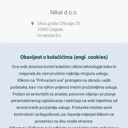
Nikal d.o.o.
Ulica grada Chicaga 25
10000 Zagreb
Hrvatska/EU
+385 1 5556850
info@nikal.hr
Obavijest o kolačićima (engl. cookies)
HR-AB-01-080761107
Ova web stranica koristi kolačiće i slične tehnologije kako bi
osigurala da vam pružimo najbolju moguću uslugu.
ponedjeljak-petak 8-16h
Klikom na "Prihvaćam sve" pristajete na obradu vaših
podataka, kao i na njihov prijenos trećim pružateljima usluga.
Nazovite nas na besplatni telefon:
Podaci će se koristiti za analize, ponovno ciljanje i pružanje
0800 85 66
personaliziranog oglašavanja i sadržaja na web mjestima od
strane trećih pružatelja usluga. Postavke možete sami
Tečaj konverzije 1 EUR = 7,53450 kn
kontrolirati i prilagođavati, pa i kasnije mijenjati klikom na
poveznicu na dnu svake stranice.
Klikom na "Odbijam sve" odbijate sve kolačiće osim onih koji su