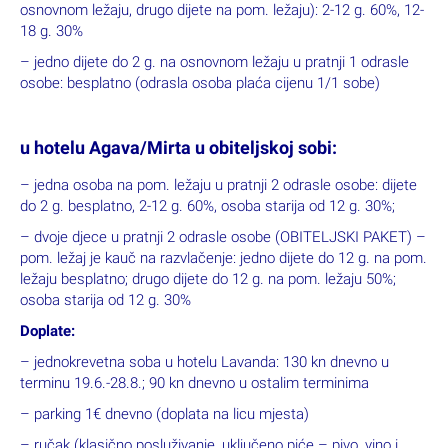
osnovnom ležaju, drugo dijete na pom. ležaju): 2-12 g. 60%, 12-
18 g. 30%
– jedno dijete do 2 g. na osnovnom ležaju u pratnji 1 odrasle
osobe: besplatno (odrasla osoba plaća cijenu 1/1 sobe)
u hotelu Agava/Mirta u obiteljskoj sobi:
– jedna osoba na pom. ležaju u pratnji 2 odrasle osobe: dijete
do 2 g. besplatno, 2-12 g. 60%, osoba starija od 12 g. 30%;
– dvoje djece u pratnji 2 odrasle osobe (OBITELJSKI PAKET) –
pom. ležaj je kauč na razvlačenje: jedno dijete do 12 g. na pom.
ležaju besplatno; drugo dijete do 12 g. na pom. ležaju 50%;
osoba starija od 12 g. 30%
Doplate:
– jednokrevetna soba u hotelu Lavanda: 130 kn dnevno u
terminu 19.6.-28.8.; 90 kn dnevno u ostalim terminima
– parking 1€ dnevno (doplata na licu mjesta)
– ručak (klasično posluživanje, uključeno piće – pivo, vino i