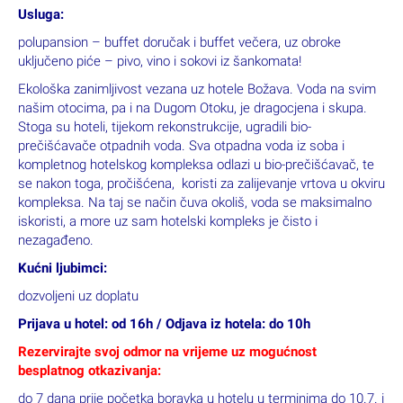
Usluga:
polupansion – buffet doručak i buffet večera, uz obroke
uključeno piće – pivo, vino i sokovi iz šankomata!
Ekološka zanimljivost vezana uz hotele Božava. Voda na svim
našim otocima, pa i na Dugom Otoku, je dragocjena i skupa.
Stoga su hoteli, tijekom rekonstrukcije, ugradili bio-
prečišćavače otpadnih voda. Sva otpadna voda iz soba i
kompletnog hotelskog kompleksa odlazi u bio-prečišćavač, te
se nakon toga, pročišćena, koristi za zalijevanje vrtova u okviru
kompleksa. Na taj se način čuva okoliš, voda se maksimalno
iskoristi, a more uz sam hotelski kompleks je čisto i
nezagađeno.
Kućni ljubimci:
dozvoljeni uz doplatu
Prijava u hotel: od 16h / Odjava iz hotela: do 10h
Rezervirajte svoj odmor na vrijeme uz mogućnost
besplatnog otkazivanja:
do 7 dana prije početka boravka u hotelu u terminima do 10.7. i