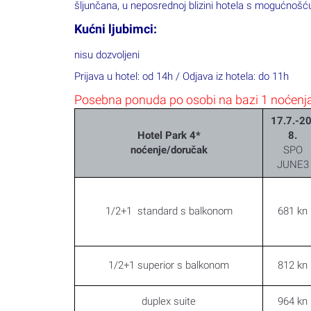
šljunčana, u neposrednoj blizini hotela s mogućnošću
Kućni ljubimci:
nisu dozvoljeni
Prijava u hotel: od 14h / Odjava iz hotela: do 11h
Posebna ponuda po osobi na bazi 1 noćenj
17.7.-20
Hotel Park 4*
8.
noćenje/doručak
SPO
JUNE3
1/2+1 standard s balkonom
681 kn
1/2+1 superior s balkonom
812 kn
duplex suite
964 kn