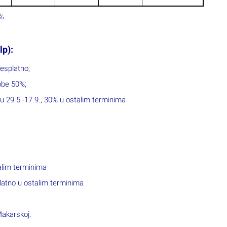
%.
lp):
besplatno;
sobe 50%;
u 29.5.-17.9., 30% u ostalim terminima
alim terminima
platno u ostalim terminima
Makarskoj.