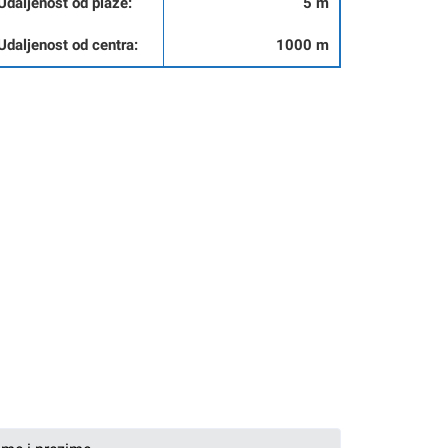
Udaljenost od plaže:
5 m
Udaljenost od centra:
1000 m