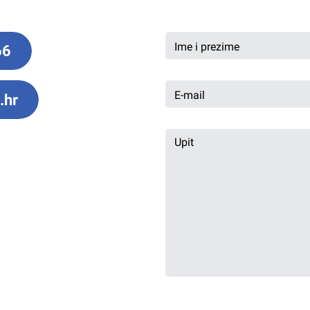
66
.hr