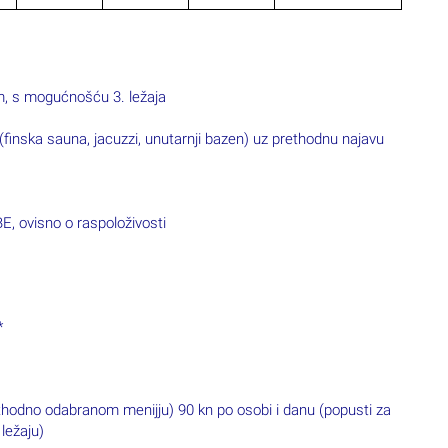
m, s mogućnošću 3. ležaja
finska sauna, jacuzzi, unutarnji bazen) uz prethodnu najavu
ovisno o raspoloživosti
*
thodno odabranom menijju) 90 kn po osobi i danu (popusti za
ležaju)