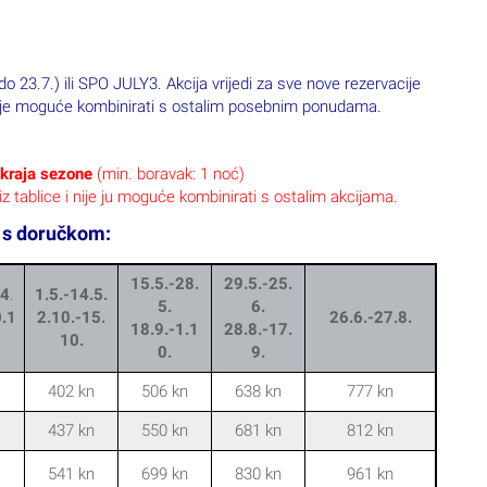
 23.7.) ili SPO JULY3. Akcija vrijedi za sve nove rezervacije
ju nije moguće kombinirati s ostalim posebnim ponudama.
 kraja sezone
(min. boravak: 1 noć)
z tablice i nije ju moguće kombinirati s ostalim akcijama.
a s doručkom:
15.5.-28.
29.5.-25.
.4
.
1.5.-14.5.
5.
6.
0.1
2.10.-15.
26.6.-27.8.
18.9.-1.1
28.8.-17.
10.
0.
9.
402 kn
506 kn
638 kn
777 kn
437 kn
550 kn
681 kn
812 kn
541 kn
699 kn
830 kn
961 kn