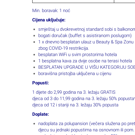
Min. boravak: 1 noć
Cijena uključuje:
smještaj u dvokrevetnoj standard sobi s balkono
bogati doručak (buffet s asistiranom poslugom)
1 x dnevno besplatan ulauz u Beauty & Spa Zonu (
zbog COVID-19 restrikcija.
besplatan WiFi u svim prostorima hotela
1 besplatna kava za dvije osobe na terasi hotela
BESPLATAN UPGRADE U VIŠU KATEGORIJU SOBE, 
boravišna pristojba uključena u cijenu
Popusti:
1 dijete do 2,99 godina na 3. ležaju GRATIS
djeca od 3 do 11,99 godina na 3. ležaju 50% popusta
djeca od 12 i stariji na 3. ležaju 30% popusta
Doplate:
nadoplata za polupansion (večera služena po pre
djecu su jednaki popustima na osnovnom ili pom. 