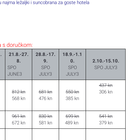
 najma ležaljki i suncobrana za goste hotela
a s doručkom:
.
21.8.-27.
28.8.-17.
18.9.-1.1
8.
9.
0.
2.10.-15.10.
SPO
SPO
SPO
SPO JULY3
JUNE3
JULY3
JULY3
437 kn
812 kn
681 kn
550 kn
306 kn
568 kn
476 kn
385 kn
961 kn
830 kn
699 kn
541 kn
672 kn
581 kn
489 kn
379 kn