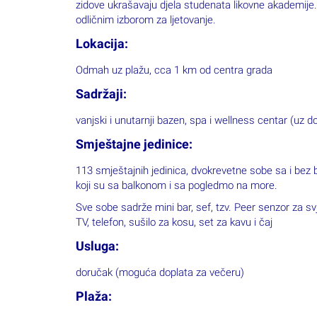
zidove ukrašavaju djela studenata likovne akademije. 
odličnim izborom za ljetovanje.
Lokacija:
Odmah uz plažu, cca 1 km od centra grada
Sadržaji:
vanjski i unutarnji bazen, spa i wellness centar (uz do
Smještajne jedinice:
113 smještajnih jedinica, dvokrevetne sobe sa i bez 
koji su sa balkonom i sa pogledmo na more.
Sve sobe sadrže mini bar, sef, tzv. Peer senzor za svj
TV, telefon, sušilo za kosu, set za kavu i čaj
Usluga:
doručak (moguća doplata za večeru)
Plaža: