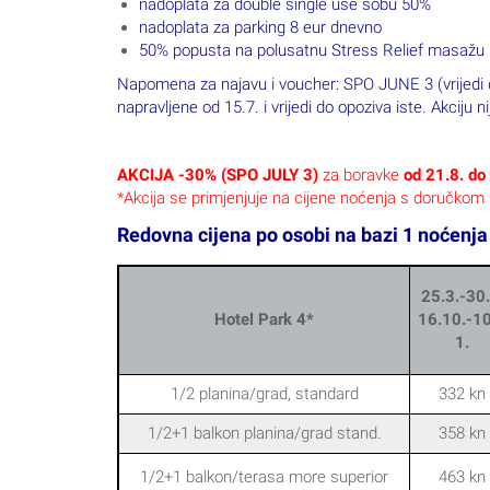
nadoplata za double single use sobu 50%
nadoplata za parking 8 eur dnevno
50% popusta na polusatnu Stress Relief masažu
Napomena za najavu i voucher: SPO JUNE 3 (vrijedi do
napravljene od 15.7. i vrijedi do opoziva iste. Akci
AKCIJA -30% (SPO JULY 3)
za boravke
od 21.8. do
*Akcija se primjenjuje na cijene noćenja s doručkom i
Redovna cijena po osobi na bazi 1 noćenj
25.3.-30
Hotel Park 4*
16.10.-1
1.
1/2 planina/grad, standard
332 kn
1/2+1 balkon planina/grad stand.
358 kn
1/2+1 balkon/terasa more superior
463 kn