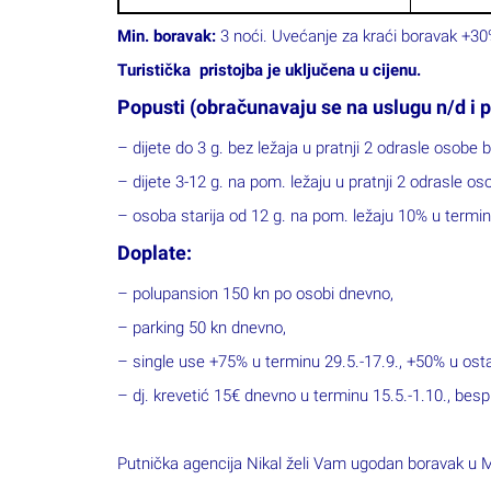
Min. boravak:
3 noći. Uvećanje za kraći boravak +30
Turistička pristojba je uključena u cijenu.
Popusti (obračunavaju se na uslugu n/d i p
– dijete do 3 g. bez ležaja u pratnji 2 odrasle osobe 
– dijete 3-12 g. na pom. ležaju u pratnji 2 odrasle o
– osoba starija od 12 g. na pom. ležaju 10% u termin
Doplate:
– polupansion 150 kn po osobi dnevno,
– parking 50 kn dnevno,
– single use +75% u terminu 29.5.-17.9., +50% u ost
– dj. krevetić 15€ dnevno u terminu 15.5.-1.10., bes
Putnička agencija Nikal želi Vam ugodan boravak u 