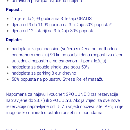
boravišna pristojba uključena u cijenu
Popusti:
1 dijete do 2,99 godina na 3. ležaju GRATIS
djeca od 3 do 11,99 godina na 3. ležaju 50% popusta*
djeca od 12 i stariji na 3. ležaju 30% popusta
Doplate:
nadoplata za polupansion (večera služena po prethodno
odabranom menijju) 90 kn po osobi i danu (popusti za djecu
su jednaki popustima na osnovnom ili pom. ležaju)
nadoplata za double single use sobu 50%
nadoplata za parking 8 eur dnevno
50% popusta na polusatnu Stress Relief masažu
Napomena za najavu i voucher: SPO JUNE 3 (za rezervacije
napravljene do 23.7.) ili SPO JULY3. Akcija vrijedi za sve nove
rezervacije napravljene od 15.7. i vrijedi opoziva iste. Akciju nije
moguće kombinirati s ostalim posebnim ponudama.