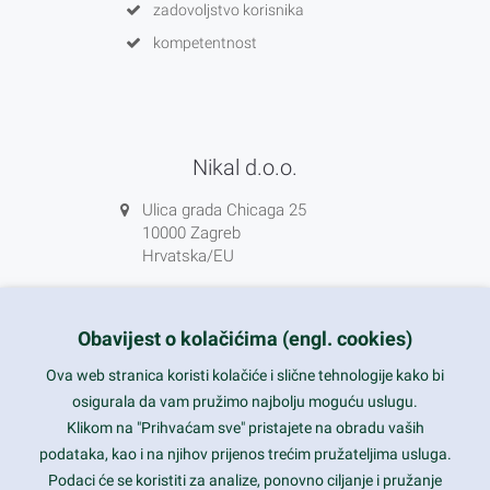
zadovoljstvo korisnika
kompetentnost
Nikal d.o.o.
Ulica grada Chicaga 25
10000 Zagreb
Hrvatska/EU
+385 1 5556850
info@nikal.hr
Obavijest o kolačićima (engl. cookies)
HR-AB-01-080761107
Ova web stranica koristi kolačiće i slične tehnologije kako bi
osigurala da vam pružimo najbolju moguću uslugu.
ponedjeljak-petak 8-16h
Klikom na "Prihvaćam sve" pristajete na obradu vaših
podataka, kao i na njihov prijenos trećim pružateljima usluga.
Nazovite nas na besplatni telefon:
Podaci će se koristiti za analize, ponovno ciljanje i pružanje