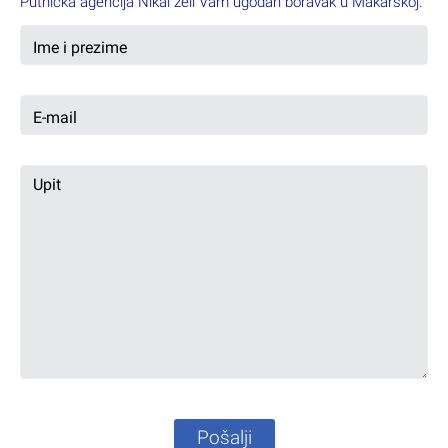
Putnička agencija Nikal želi Vam ugodan boravak u Makarskoj.
Pošalji