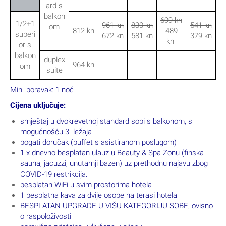
ard s
balkon
699 kn
1/2+1
961 kn
830 kn
541 kn
om
812 kn
489
superi
672 kn
581 kn
379 kn
kn
or s
balkon
duplex
964 kn
om
suite
Min. boravak: 1 noć
Cijena uključuje:
smještaj u dvokrevetnoj standard sobi s balkonom, s
mogućnošću 3. ležaja
bogati doručak (buffet s asistiranom poslugom)
1 x dnevno besplatan ulauz u Beauty & Spa Zonu (finska
sauna, jacuzzi, unutarnji bazen) uz prethodnu najavu zbog
COVID-19 restrikcija.
besplatan WiFi u svim prostorima hotela
1 besplatna kava za dvije osobe na terasi hotela
BESPLATAN UPGRADE U VIŠU KATEGORIJU SOBE, ovisno
o raspoloživosti