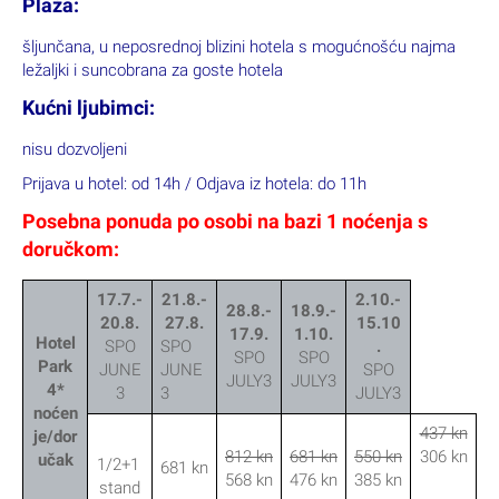
Plaža:
šljunčana, u neposrednoj blizini hotela s mogućnošću najma
ležaljki i suncobrana za goste hotela
Kućni ljubimci:
nisu dozvoljeni
Prijava u hotel: od 14h / Odjava iz hotela: do 11h
Posebna ponuda po osobi na bazi 1 noćenja s
doručkom:
17.7.-
21.8.-
2.10.-
28.8.-
18.9.-
20.8.
27.8.
15.10
17.9.
1.10.
Hotel
SPO
SPO
.
SPO
SPO
Park
JUNE
JUNE
SPO
JULY3
JULY3
4*
3
3
JULY3
noćen
437 kn
je/dor
812 kn
681 kn
550 kn
306 kn
učak
1/2+1
681 kn
568 kn
476 kn
385 kn
stand