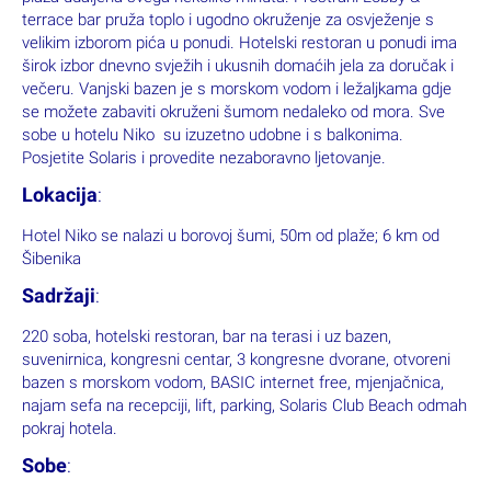
terrace bar pruža toplo i ugodno okruženje za osvježenje s
velikim izborom pića u ponudi. Hotelski restoran u ponudi ima
širok izbor dnevno svježih i ukusnih domaćih jela za doručak i
večeru. Vanjski bazen je s morskom vodom i ležaljkama gdje
se možete zabaviti okruženi šumom nedaleko od mora. Sve
sobe u hotelu Niko su izuzetno udobne i s balkonima.
Posjetite Solaris i provedite nezaboravno ljetovanje.
Lokacija
:
Hotel Niko se nalazi u borovoj šumi, 50m od plaže; 6 km od
Šibenika
Sadržaji
:
220 soba, hotelski restoran, bar na terasi i uz bazen,
suvenirnica, kongresni centar, 3 kongresne dvorane, otvoreni
bazen s morskom vodom, BASIC internet free, mjenjačnica,
najam sefa na recepciji, lift, parking, Solaris Club Beach odmah
pokraj hotela.
Sobe
: