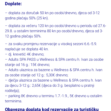
Doplate:
– doplata za doručak 50 kn po osobi/dnevno, djeca od 3-12
godina plaćaju 50% (25 kn).
– doplata za večeru 120 kn po osobi/dnevno u periodu od 27.6-
29.8. u ostalim terminima 80 kn po osobi/dnevno, djeca od 3-
12 godina plačaju 50%.
– za svaku promjenu rezervacije u visokoj sezoni 6.6.-5.9.
naplaćuje se doplata 40 kn.
– dj. krevetić 4€ dnevno;
– Adults SPA PASS u Wellness & SPA centru h. Ivan za osobe
starije od 16 g.: 15€ dnevno;
– Adults ulaznica za bazene u Wellness & SPA centru h. Ivan
za osobe starije od 12 g.: 5,30€ dnevno;
– dječja ulaznica za bazene u Wellness & SPA centru h. Ivan
za djecu 3-12 g.: 2,65€ (djeca do 3 g. besplatno u pratnji
roditelja);
– parking 8€ dnevno u terminu 1.7.-1.9., 5€ dnevno u ostalim
terminima.
Obavezna doplata kod rezervacije za turističku