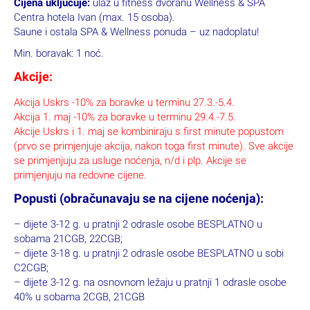
Cijena uključuje:
ulaz u fitness dvoranu Wellness & SPA
Centra hotela Ivan (max. 15 osoba).
Saune i ostala SPA & Wellness ponuda – uz nadoplatu!
Min. boravak: 1 noć.
Akcije:
Akcija Uskrs -10% za boravke u terminu 27.3.-5.4.
Akcija 1. maj -10% za boravke u terminu 29.4.-7.5.
Akcije Uskrs i 1. maj se kombiniraju s first minute popustom
(prvo se primjenjuje akcija, nakon toga first minute). Sve akcije
se primjenjuju za usluge noćenja, n/d i plp. Akcije se
primjenjuju na redovne cijene.
Popusti (obračunavaju se na cijene noćenja):
– dijete 3-12 g. u pratnji 2 odrasle osobe BESPLATNO u
sobama 21CGB, 22CGB;
– dijete 3-18 g. u pratnji 2 odrasle osobe BESPLATNO u sobi
C2CGB;
– dijete 3-12 g. na osnovnom ležaju u pratnji 1 odrasle osobe
40% u sobama 2CGB, 21CGB