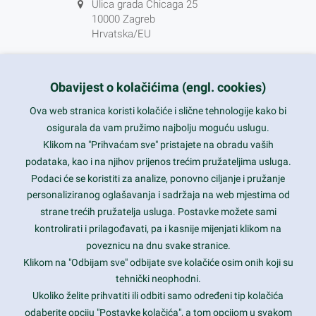
Ulica grada Chicaga 25
10000 Zagreb
Hrvatska/EU
+385 1 5556850
info@nikal.hr
Obavijest o kolačićima (engl. cookies)
HR-AB-01-080761107
Ova web stranica koristi kolačiće i slične tehnologije kako bi
osigurala da vam pružimo najbolju moguću uslugu.
ponedjeljak-petak 8-16h
Klikom na "Prihvaćam sve" pristajete na obradu vaših
podataka, kao i na njihov prijenos trećim pružateljima usluga.
Nazovite nas na besplatni telefon:
Podaci će se koristiti za analize, ponovno ciljanje i pružanje
0800 85 66
personaliziranog oglašavanja i sadržaja na web mjestima od
strane trećih pružatelja usluga. Postavke možete sami
Tečaj konverzije 1 EUR = 7,53450 kn
kontrolirati i prilagođavati, pa i kasnije mijenjati klikom na
poveznicu na dnu svake stranice.
Klikom na "Odbijam sve" odbijate sve kolačiće osim onih koji su
tehnički neophodni.
Ukoliko želite prihvatiti ili odbiti samo određeni tip kolačića
odaberite opciju "Postavke kolačića", a tom opcijom u svakom