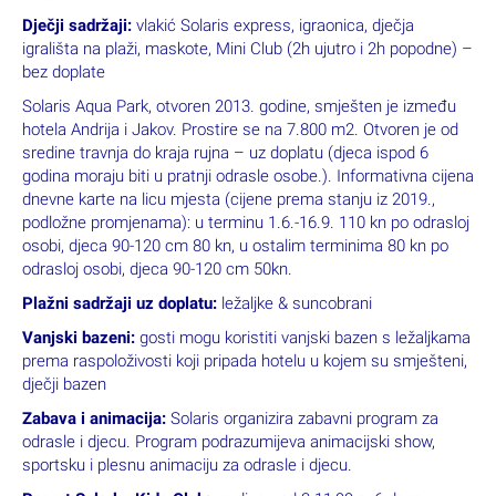
Dječji sadržaji:
vlakić Solaris express, igraonica, dječja
igrališta na plaži, maskote, Mini Club (2h ujutro i 2h popodne) –
bez doplate
Solaris Aqua Park, otvoren 2013. godine, smješten je između
hotela Andrija i Jakov. Prostire se na 7.800 m2. Otvoren je od
sredine travnja do kraja rujna – uz doplatu (djeca ispod 6
godina moraju biti u pratnji odrasle osobe.). Informativna cijena
dnevne karte na licu mjesta (cijene prema stanju iz 2019.,
podložne promjenama): u terminu 1.6.-16.9. 110 kn po odrasloj
osobi, djeca 90-120 cm 80 kn, u ostalim terminima 80 kn po
odrasloj osobi, djeca 90-120 cm 50kn.
Plažni sadržaji uz doplatu:
ležaljke & suncobrani
Vanjski bazeni:
gosti mogu koristiti vanjski bazen s ležaljkama
prema raspoloživosti koji pripada hotelu u kojem su smješteni,
dječji bazen
Zabava i animacija:
Solaris organizira zabavni program za
odrasle i djecu. Program podrazumijeva animacijski show,
sportsku i plesnu animaciju za odrasle i djecu.