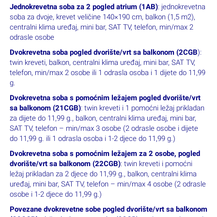
Jednokrevetna soba za 2 pogled atrium (1AB)
: jednokrevetna
soba za dvoje, krevet veličine 140×190 cm, balkon (1,5 m2),
centralni klima uređaj, mini bar, SAT TV, telefon, min/max 2
odrasle osobe
Dvokrevetna soba pogled dvorište/vrt sa balkonom (2CGB
):
twin kreveti, balkon, centralni klima uređaj, mini bar, SAT TV,
telefon, min/max 2 osobe ili 1 odrasla osoba i 1 dijete do 11,99
g.
Dvokrevetna soba s pomoćnim ležajem pogled dvorište/vrt
sa balkonom (21CGB)
: twin kreveti i 1 pomoćni ležaj prikladan
za dijete do 11,99 g., balkon, centralni klima uređaj, mini bar,
SAT TV, telefon – min/max 3 osobe (2 odrasle osobe i dijete
do 11,99 g. ili 1 odrasla osoba i 1-2 djece do 11,99 g.)
Dvokrevetna soba s pomoćnim ležajem za 2 osobe, pogled
dvorište/vrt sa balkonom (22CGB)
: twin kreveti i pomoćni
ležaj prikladan za 2 djece do 11,99 g., balkon, centralni klima
uređaj, mini bar, SAT TV, telefon – min/max 4 osobe (2 odrasle
osobe i 1-2 djece do 11,99 g.)
Povezane dvokrevetne sobe pogled dvorište/vrt sa balkonom