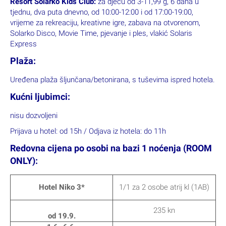
Resort Solarko Kids Club:
za djecu od 3-11,99 g, 6 dana u
tjednu, dva puta dnevno, od 10:00-12:00 i od 17:00-19:00,
vrijeme za rekreaciju, kreativne igre, zabava na otvorenom,
Solarko Disco, Movie Time, pjevanje i ples, vlakić Solaris
Express
Plaža:
Uređena plaža šljunčana/betonirana, s tuševima ispred hotela.
Kućni ljubimci:
nisu dozvoljeni
Prijava u hotel: od 15h / Odjava iz hotela: do 11h
Redovna cijena po osobi na bazi 1 noćenja (ROOM
ONLY):
Hotel Niko 3*
1/1 za 2 osobe atrij kl (1AB)
235 kn
od 19.9.