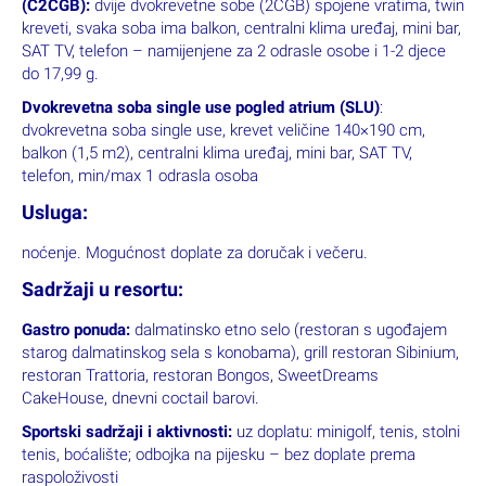
(C2CGB):
dvije dvokrevetne sobe (2CGB) spojene vratima, twin
kreveti, svaka soba ima balkon, centralni klima uređaj, mini bar,
SAT TV, telefon – namijenjene za 2 odrasle osobe i 1-2 djece
do 17,99 g.
Dvokrevetna soba single use pogled atrium (SLU)
:
dvokrevetna soba single use, krevet veličine 140×190 cm,
balkon (1,5 m2), centralni klima uređaj, mini bar, SAT TV,
telefon, min/max 1 odrasla osoba
Usluga:
noćenje. Mogućnost doplate za doručak i večeru.
Sadržaji u resortu:
Gastro ponuda:
dalmatinsko etno selo (restoran s ugođajem
starog dalmatinskog sela s konobama), grill restoran Sibinium,
restoran Trattoria, restoran Bongos, SweetDreams
CakeHouse, dnevni coctail barovi.
Sportski sadržaji i aktivnosti:
uz doplatu: minigolf, tenis, stolni
tenis, boćalište; odbojka na pijesku – bez doplate prema
raspoloživosti