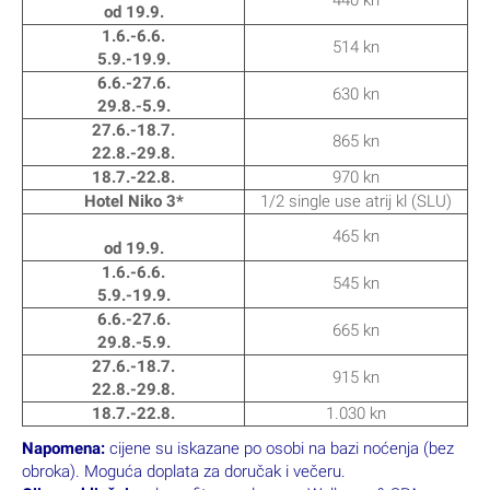
od 19.9.
1.6.-6.6.
514 kn
5.9.-19.9.
6.6.-27.6.
630 kn
29.8.-5.9.
27.6.-18.7.
865 kn
22.8.-29.8.
18.7.-22.8.
970 kn
Hotel Niko 3*
1/2 single use atrij kl (SLU)
465 kn
od 19.9.
1.6.-6.6.
545 kn
5.9.-19.9.
6.6.-27.6.
665 kn
29.8.-5.9.
27.6.-18.7.
915 kn
22.8.-29.8.
18.7.-22.8.
1.030 kn
Napomena:
cijene su iskazane po osobi na bazi noćenja (bez
obroka). Moguća doplata za doručak i večeru.