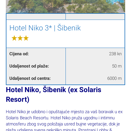
Hotel Niko 3* | Šibenik
Cijena od:
238 kn
Udaljenost od plaže:
50 m
Udaljenost od centra:
6000 m
Hotel Niko, Šibenik (ex Solaris
Resort)
Hotel Niko je udobno i opuštajuće mjesto za vaš boravak u ex
Solaris Beach Resortu. Hotel Niko pruža ugodnu i intimnu
atmosferu zbog svog položaja usred bujne vegetacije, dok je
plaža udaljena svega nekoliko minuta. Prostrani Lobby &