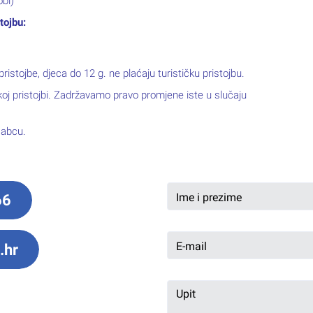
bi)
tojbu:
istojbe, djeca do 12 g. ne plaćaju turističku pristojbu.
čkoj pristojbi. Zadržavamo pravo promjene iste u slučaju
Rabcu.
66
.hr