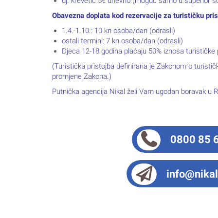
dj. krevetić 5€ dnevno (moguć samo u superior so
Obavezna doplata kod rezervacije za turističku pris
1.4.-1.10.: 10 kn osoba/dan (odrasli)
ostali termini: 7 kn osoba/dan (odrasli)
Djeca 12-18 godina plaćaju 50% iznosa turističke pr
(Turistička pristojba definirana je Zakonom o turisti
promjene Zakona.)
Putnička agencija Nikal želi Vam ugodan boravak u 
0800 85 
info@nikal