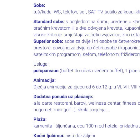
Sobe:
tuš/kada, WC, telefon, sef, SAT TV, sušilo za kosu, kl
Standard sobe:
s pogledom na šumu, uređene u klasič
bračnim krevetom ili s dva odvojena kreveta, kupaon
visoke kriterije smještaja za četiri zvjezdice, kao i st
Superior sobe:
sobe za dvije i tri osobe te četverok
prostora, dovoljno za dvije do četiri osobe i kupaon
satelitskim programom, sefom, telefonom, frižiderom.
Usluga:
polupansion
(buffet doručak i večera buffet), 1 piće u
Animacija:
Dječja animacija za djecu od 6 do 12 g. u VI, VII, VII
Dodatna ponuda uz plaćanje:
a la carte restorani, barovi, wellness centar, fitness 
nogomet, mini-golf…), škola ronjenja…
Plaža:
kamenita i šljunčana, cca 100m od hotela, prikladna z
Kućni ljubimci:
nisu dozvoljeni