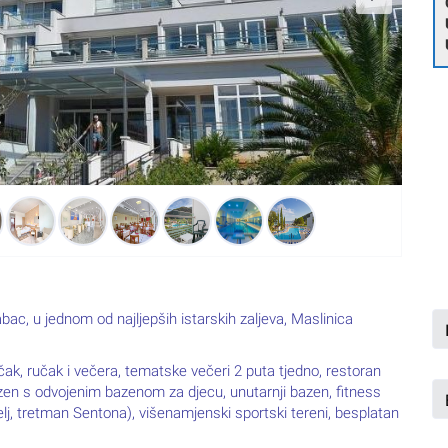
ac, u jednom od najljepših istarskih zaljeva, Maslinica
ak, ručak i večera, tematske večeri 2 puta tjedno, restoran
 bazen s odvojenim bazenom za djecu, unutarnji bazen, fitness
pelj, tretman Sentona), višenamjenski sportski tereni, besplatan