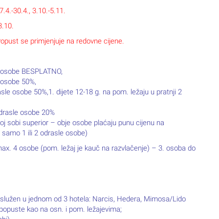
.4.-30.4., 3.10.-5.11.
3.10.
 Popust se primjenjuje na redovne cijene.
sle osobe BESPLATNO,
e osobe 50%,
odrasle osobe 50%,1. dijete 12-18 g. na pom. ležaju u pratnji 2
 odrasle osobe 20%
noj sobi superior – obje osobe plaćaju punu cijenu na
samo 1 ili 2 odrasle osobe)
ax. 4 osobe (pom. ležaj je kauč na razvlačenje) – 3. osoba do
poslužen u jednom od 3 hotela: Narcis, Hedera, Mimosa/Lido
 popuste kao na osn. i pom. ležajevima;