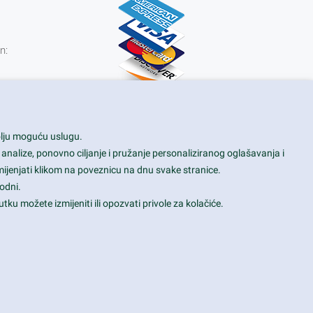
n:
0 kn
bolju moguću uslugu.
 analize, ponovno ciljanje i pružanje personaliziranog oglašavanja i
mijenjati klikom na poveznicu na dnu svake stranice.
odni.
tku možete izmijeniti ili opozvati privole za kolačiće.