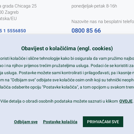
a grada Chicaga 25
ponedjeljak-petak 8-16h
00 Zagreb
atska/EU
Nazovite nas na besplatni telefo
0800 85 66
5 1 5556850
@nikal.hr
Tečaj konverzije 1 EUR = 7,5345
Obavijest o kolačićima (engl. cookies)
AB-01-080761107
risti kolačiće i slične tehnologije kako bi osigurala da vam pružimo naj
i na njihov prijenos trećim pružateljima usluga. Podaci će se koristiti za
a usluga. Postavke možete sami kontrolirati i prilagođavati, pa i kasnije 
om na "Odbijam sve" odbijate sve kolačiće osim onih koji su tehnički neoph
 kolačića odaberite opciju "Postavke kolačića", a tom opcijom u svakom trenu
Više detalja o obradi osobnih podataka možete saznati u klikom
OVDJE
.
©2026 Nikal d.o.o. putnička agencija, Hrvatska. Sva prava pridržana.
Odbijam sve
Postavke kolačića
PRIHVAĆAM SVE