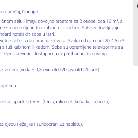
ima uređaj, hladnjak
nom stilu i imaju dovoljno prostora za 2 osobe, cca 16 m², s
ice su opremljene tuš kabinom ili kadom. Sobe zadovoljavaju
andard hotelskih soba u Istri.
revetne sobe s dva bračna kreveta. Svaka od njih nudi 20 -25 m²
icu s tuš kabinom ili kadom. Sobe su opremljene televizorima sa
 Dječji krevetići dostupni su uz prethodnu rezervaciju.
z večeru (voda + 0,25 vino ili 0,20 pivo ili 0,20 sok)
I mjesecu
centar, sportski tereni (tenis, rukomet, košarka, odbojka,
a djecu (ležaljke i suncobrani uz naplatu).