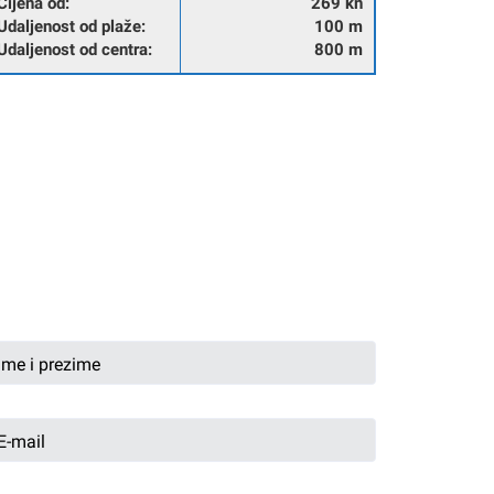
Cijena od:
269 kn
Udaljenost od plaže:
100 m
Udaljenost od centra:
800 m