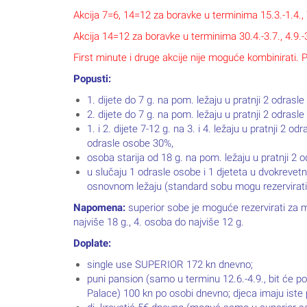
Akcija 7=6, 14=12 za boravke u terminima 15.3.-1.4., 7
Akcija 14=12 za boravke u terminima 30.4.-3.7., 4.9.-
First minute i druge akcije nije moguće kombinirati.
Popusti:
1. dijete do 7 g. na pom. ležaju u pratnji 2 odra
2. dijete do 7 g. na pom. ležaju u pratnji 2 odrasl
1. i 2. dijete 7-12 g. na 3. i 4. ležaju u pratnji 2 
odrasle osobe 30%,
osoba starija od 18 g. na pom. ležaju u pratnji 2
u slučaju 1 odrasle osobe i 1 djeteta u dvokrevet
osnovnom ležaju (standard sobu mogu rezervirati 
Napomena:
superior sobe je moguće rezervirati za m
najviše 18 g., 4. osoba do najviše 12 g.
Doplate:
single use SUPERIOR 172 kn dnevno;
puni pansion (samo u terminu 12.6.-4.9., bit će 
Palace) 100 kn po osobi dnevno; djeca imaju iste