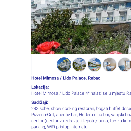
Hotel Mimosa / Lido Palace, Rabac
Lokacija:
Hotel Mimosa / Lido Palace 4* nalazi se u mjestu Rab
Sadržaji:
283 sobe, show cooking restoran, bogati buffet doruč
Pizzeria-Grill, aperitiv bar, Hedera club bar, vanjski
centar (centar za zdravlje i ljepotu,sauna, turska ku
parking, WiFi pristup internetu