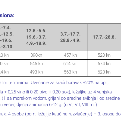
siona:
.-7.4.
12.5.-6.6.
.-12.5.
3.7.-17.7.
19.6.-3.7.
17.7.-28.8.
.-19.6.
28.8.-4.9.
4.9.-18.9.
.-3.10.
0 kn
390kn
457 kn
520 kn
0 kn
545 kn
614 kn
674 kn
4 kn
493 kn
563 kn
623 kn
stalim terminima. Uvećanje za kraći boravak +20% na upit.
 0,25 vino ili 0,20 pivo ili 0,20 sok), ležaljke uz 4 vanjska
 (1 sa morskom vodom, grijani do sredine svibnja i od sredine
 večer, dječja animacija 6-12 g. (u VI, VII, VIII mj.)
ax. 4 osobe (pom. ležaj je kauč na razvlačenje) – 3. osoba do