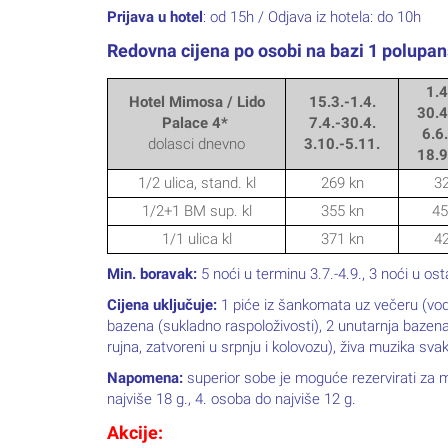
Prijava u hotel
: od 15h / Odjava iz hotela: do 10h
Redovna cijena po osobi na bazi 1 polupan
1.4
Hotel Mimosa / Lido
15.3.-1.4.
30.4
Palace 4*
7.4.-30.4.
6.6
dolasci dnevno
3.10.-5.11.
18.9
1/2 ulica, stand. kl
269 kn
32
1/2+1 BM sup. kl
355 kn
45
1/1 ulica kl
371 kn
42
Min. boravak:
5 noći u terminu 3.7.-4.9., 3 noći u o
Cijena uključuje:
1 piće iz šankomata uz večeru (voda +
bazena (sukladno raspoloživosti), 2 unutarnja bazena
rujna, zatvoreni u srpnju i kolovozu), živa muzika svaku
Napomena:
superior sobe je moguće rezervirati za m
najviše 18 g., 4. osoba do najviše 12 g.
Akcije: