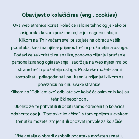
+385 1 5556850
info@nikal.hr
Obavijest o kolačićima (engl. cookies)
HR-AB-01-080761107
Ova web stranica koristi kolačiće i slične tehnologije kako bi
osigurala da vam pružimo najbolju moguću uslugu.
ponedjeljak-petak 8-16h
Klikom na "Prihvaćam sve" pristajete na obradu vaših
podataka, kao i na njihov prijenos trećim pružateljima usluga.
Nazovite nas na besplatni telefon:
Podaci će se koristiti za analize, ponovno ciljanje i pružanje
0800 85 66
personaliziranog oglašavanja i sadržaja na web mjestima od
strane trećih pružatelja usluga. Postavke možete sami
Tečaj konverzije 1 EUR = 7,53450 kn
kontrolirati i prilagođavati, pa i kasnije mijenjati klikom na
poveznicu na dnu svake stranice.
Klikom na "Odbijam sve" odbijate sve kolačiće osim onih koji su
tehnički neophodni.
Ukoliko želite prihvatiti ili odbiti samo određeni tip kolačića
odaberite opciju "Postavke kolačića", a tom opcijom u svakom
trenutku možete izmijeniti ili opozvati privole za kolačiće.
Više detalja o obradi osobnih podataka možete saznati u