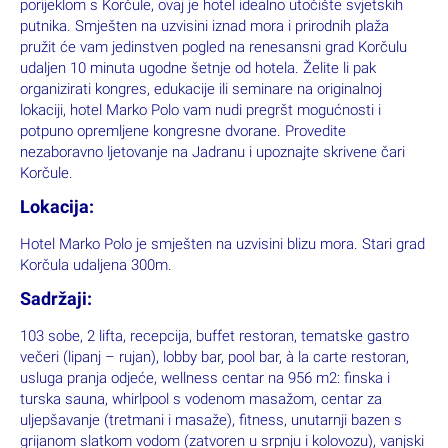
porijeklom s Korčule, ovaj je hotel idealno utočište svjetskih
putnika. Smješten na uzvisini iznad mora i prirodnih plaža
pružit će vam jedinstven pogled na renesansni grad Korčulu
udaljen 10 minuta ugodne šetnje od hotela. Želite li pak
organizirati kongres, edukacije ili seminare na originalnoj
lokaciji, hotel Marko Polo vam nudi pregršt mogućnosti i
potpuno opremljene kongresne dvorane. Provedite
nezaboravno ljetovanje na Jadranu i upoznajte skrivene čari
Korčule.
Lokacija:
Hotel Marko Polo je smješten na uzvisini blizu mora. Stari grad
Korčula udaljena 300m.
Sadržaji:
103 sobe, 2 lifta, recepcija, buffet restoran, tematske gastro
večeri (lipanj – rujan), lobby bar, pool bar, à la carte restoran,
usluga pranja odjeće, wellness centar na 956 m2: finska i
turska sauna, whirlpool s vodenom masažom, centar za
uljepšavanje (tretmani i masaže), fitness, unutarnji bazen s
grijanom slatkom vodom (zatvoren u srpnju i kolovozu), vanjski