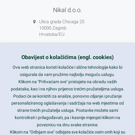
Nikal d.o.o.
Ulica grada Chicaga 25
10000 Zagreb
Hrvatska/EU
+385 1 5556850
info@nikal.hr
Obavijest o kolačićima (engl. cookies)
HR-AB-01-080761107
Ova web stranica koristi kolačiće i slične tehnologije kako bi
osigurala da vam pružimo najbolju moguću uslugu.
ponedjeljak-petak 8-16h
Klikom na "Prihvaćam sve" pristajete na obradu vaših
podataka, kao i na njihov prijenos trećim pružateljima usluga.
Nazovite nas na besplatni telefon:
Podaci će se koristiti za analize, ponovno ciljanje i pružanje
0800 85 66
personaliziranog oglašavanja i sadržaja na web mjestima od
strane trećih pružatelja usluga. Postavke možete sami
Tečaj konverzije 1 EUR = 7,53450 kn
kontrolirati i prilagođavati, pa i kasnije mijenjati klikom na
poveznicu na dnu svake stranice.
Klikom na "Odbijam sve" odbijate sve kolačiće osim onih koji su