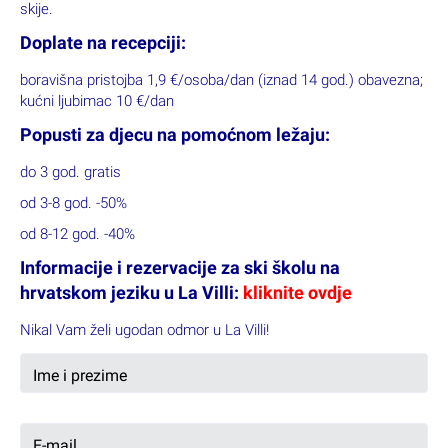
skije.
Doplate na recepciji:
boravišna pristojba 1,9 €/osoba/dan (iznad 14 god.) obavezna;
kućni ljubimac 10 €/dan
Popusti za djecu na pomoćnom ležaju:
do 3 god. gratis
od 3-8 god. -50%
od 8-12 god. -40%
Informacije i rezervacije za ski školu na
hrvatskom jeziku u La Villi:
kliknite ovdje
Nikal Vam želi ugodan odmor u La Villi!