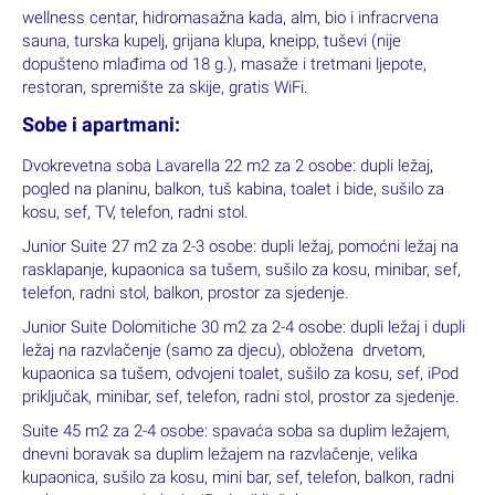
wellness centar, hidromasažna kada, alm, bio i infracrvena
sauna, turska kupelj, grijana klupa, kneipp, tuševi (nije
dopušteno mlađima od 18 g.), masaže i tretmani ljepote,
restoran, spremište za skije, gratis WiFi.
Sobe i apartmani:
Dvokrevetna soba Lavarella 22 m2 za 2 osobe: dupli ležaj,
pogled na planinu, balkon, tuš kabina, toalet i bide, sušilo za
kosu, sef, TV, telefon, radni stol.
Junior Suite 27 m2 za 2-3 osobe: dupli ležaj, pomoćni ležaj na
rasklapanje, kupaonica sa tušem, sušilo za kosu, minibar, sef,
telefon, radni stol, balkon, prostor za sjedenje.
Junior Suite Dolomitiche 30 m2 za 2-4 osobe: dupli ležaj i dupli
ležaj na razvlačenje (samo za djecu), obložena drvetom,
kupaonica sa tušem, odvojeni toalet, sušilo za kosu, sef, iPod
priključak, minibar, sef, telefon, radni stol, prostor za sjedenje.
Suite 45 m2 za 2-4 osobe: spavaća soba sa duplim ležajem,
dnevni boravak sa duplim ležajem na razvlačenje, velika
kupaonica, sušilo za kosu, mini bar, sef, telefon, balkon, radni