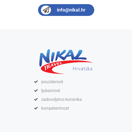
info@nikal.hr
pouzdanost
ljubaznost
zadovoljstvo korisnika
kompetentnost