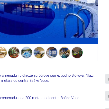
z promenadu i u okruženju borove šume, podno Biokova. Nlazi
0 metara od centra Baške Vode.
uz promenadu, cca 200 metara od centra Baške Vode.