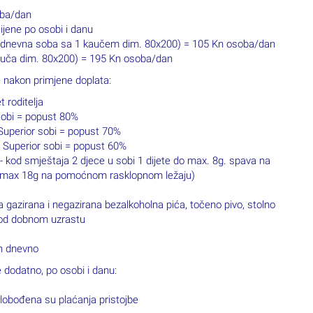
oba/dan
jene po osobi i danu
na dnevna soba sa 1 kaučem dim. 80x200) = 105 Kn osoba/dan
auča dim. 80x200) = 195 Kn osoba/dan
 nakon primjene doplata:
t roditelja
 sobi = popust 80%
u Superior sobi = popust 70%
 u Superior sobi = popust 60%
- kod smještaja 2 djece u sobi 1 dijete do max. 8g. spava na
 do max 18g na pomoćnom rasklopnom ležaju)
gazirana i negazirana bezalkoholna pića, točeno pivo, stolno
no od dobnom uzrastu
Kn dnevno
 dodatno, po osobi i danu:
slobođena su plaćanja pristojbe