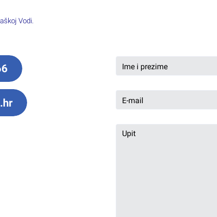
aškoj Vodi.
66
.hr