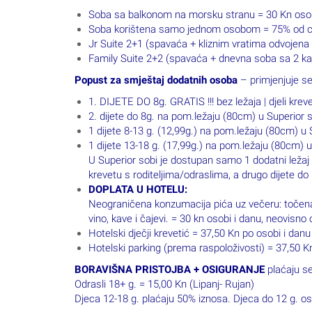
Soba sa balkonom na morsku stranu = 30 Kn os
Soba korištena samo jednom osobom = 75% od ci
Jr Suite 2+1 (spavaća + kliznim vratima odvoje
Family Suite 2+2 (spavaća + dnevna soba sa 2 k
Popust za smještaj dodatnih osoba
– primjenjuje se
1. DIJETE DO 8g. GRATIS !!! bez ležaja | djeli kreve
2. dijete do 8g. na pom.ležaju (80cm) u Superior
1 dijete 8-13 g. (12,99g.) na pom.ležaju (80cm) 
1 dijete 13-18 g. (17,99g.) na pom.ležaju (80cm)
U Superior sobi je dostupan samo 1 dodatni ležaj 
krevetu s roditeljima/odraslima, a drugo dijete
DOPLATA U HOTELU:
Neograničena konzumacija pića uz večeru: točena 
vino, kave i čajevi. = 30 kn osobi i danu, neovis
Hotelski dječji krevetić = 37,50 Kn po osobi i danu
Hotelski parking (prema raspoloživosti) = 37,50 
BORAVIŠNA PRISTOJBA + OSIGURANJE
plaćaju se
Odrasli 18+ g. = 15,00 Kn (Lipanj- Rujan)
Djeca 12-18 g. plaćaju 50% iznosa. Djeca do 12 g. o