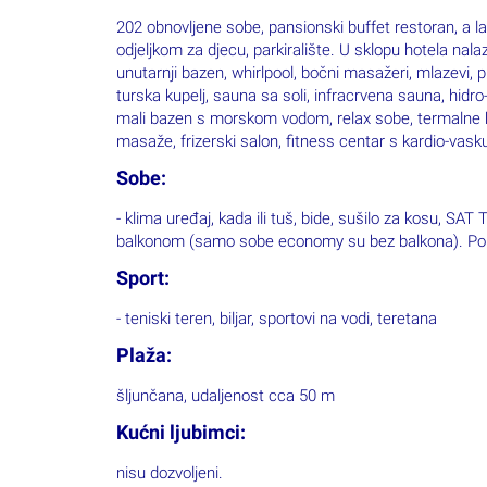
202 obnovljene sobe, pansionski buffet restoran, a la c
odjeljkom za djecu, parkiralište. U sklopu hotela na
unutarnji bazen, whirlpool, bočni masažeri, mlazevi,
turska kupelj, sauna sa soli, infracrvena sauna, hi
mali bazen s morskom vodom, relax sobe, termalne ka
masaže, frizerski salon, fitness centar s kardio-va
Sobe:
- klima uređaj, kada ili tuš, bide, sušilo za kosu, SAT
balkonom (samo sobe economy su bez balkona). Po
Sport:
- teniski teren, biljar, sportovi na vodi, teretana
Plaža:
šljunčana, udaljenost cca 50 m
Kućni ljubimci:
nisu dozvoljeni.