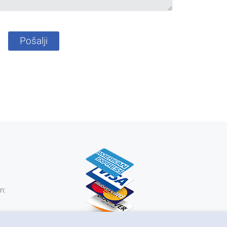
Pošalji
n:
0 kn