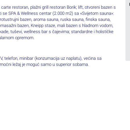
arte restoran, plažni grill restoran Borik; lift, otvoreni bazen s
lazi se SPA & Wellness centar (2.000 m2) sa «Svijetom sauna»:
 protustrujni bazen, aroma sauna, ruska sauna, finska sauna,
dro-masažni bazen, Kneipp staze, mali bazen s hladnom vodom,
de, tuševi, wellness bar s čajevima; standardne i holističke
skularnom opremom.
 TV, telefon, minibar (konzumacija uz naplatu), većina sa
moćni ležaj je moguć samo u superior sobama.