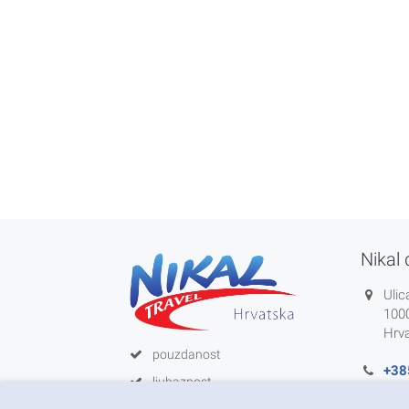
Nikal 
Ulic
100
Hrv
pouzdanost
+38
ljubaznost
info
zadovoljstvo korisnika