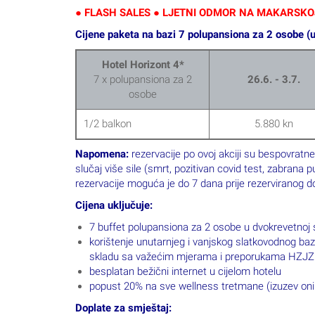
● FLASH SALES ● LJETNI ODMOR NA MAKARSKOJ R
Cijene paketa na bazi 7 polupansiona za 2 osobe (
Hotel Horizont 4*
7 x polupansiona za 2
26.6. - 3.7.
osobe
1/2 balkon
5.880 kn
Napomena:
rezervacije po ovoj akciji su bespovratne
slučaj više sile (smrt, pozitivan covid test, zabran
rezervacije moguća je do 7 dana prije rezerviranog d
Cijena uključuje:
7 buffet polupansiona za 2 osobe u dvokrevetnoj
korištenje unutarnjeg i vanjskog slatkovodnog baze
skladu sa važećim mjerama i preporukama HZJZ
besplatan bežični internet u cijelom hotelu
popust 20% na sve wellness tretmane (izuzev onih 
Doplate za smještaj: