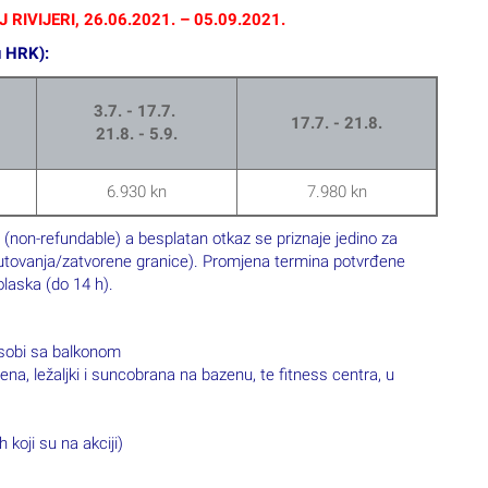
IVIJERI, 26.06.2021. – 05.09.2021.
u HRK):
3.7. - 17.7.
17.7. - 21.8.
21.8. - 5.9.
6.930 kn
7.980 kn
 (non-refundable) a besplatan otkaz se priznaje jedino za
a putovanja/zatvorene granice). Promjena termina potvrđene
olaska (do 14 h).
 sobi sa balkonom
na, ležaljki i suncobrana na bazenu, te fitness centra, u
koji su na akciji)