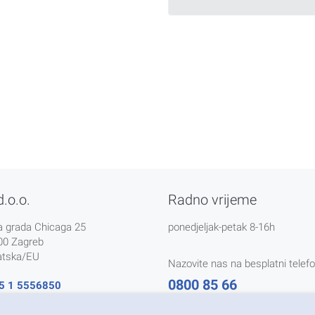
d.o.o.
Radno vrijeme
a grada Chicaga 25
ponedjeljak-petak 8-16h
00 Zagreb
atska/EU
Nazovite nas na besplatni telefo
0800 85 66
5 1 5556850
@nikal.hr
Tečaj konverzije 1 EUR = 7,5345