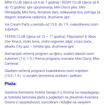
MINI CLUB (djeca od 4 do 7 godina) i REMY CLUB (djeca od 8
do 12 godina): igre upoznavanja, Mini Disco ples, Mini
Olimpijada, Mini Kino, tematski dani, oslikavanje lica, potraga za
blagom, kreativne radionice, društvene igre.
Ice Cream Party u periodu od 15.6. do 1.9. svakodnevno osim
subotom.
TEENS CLUB (djeca od 13 – 17 godina): Playstation 4, Xbox
One Kinect, stolni tenis, stolni nogomet, biljar, cross boće,
pikado, City quiz – timska igra, društvene igre.
Animacijski večernji program za djecu: svakim danom osim
subotom (1.6.-1.9.) Prema programu evenata: Mini Disco, Mini
Carneval.
Glazbeni večernji programi svakodnevno osim srijedom
(15.6.-1.9.). U ostalim terminima utorkom i petkom.
Plaža:
Gostima Remisens Hotela Giorgio II u Ičićima na raspolaganju
je hotelska betonska plaža s pogledom na plavetnilo Kvarnera.
Ovisno o raspoloživosti, suncobrani i ležaljke na vanjskim