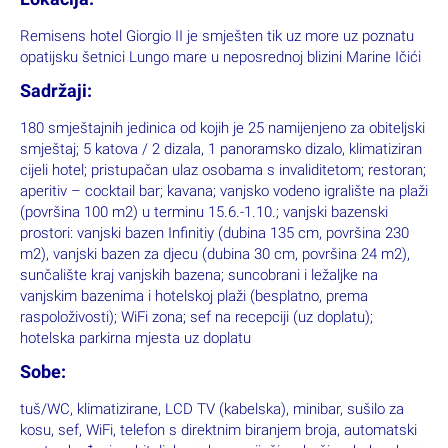
Remisens hotel Giorgio II je smješten tik uz more uz poznatu
opatijsku šetnici Lungo mare u neposrednoj blizini Marine Ičići
Sadržaji:
180 smještajnih jedinica od kojih je 25 namijenjeno za obiteljski
smještaj; 5 katova / 2 dizala, 1 panoramsko dizalo, klimatiziran
cijeli hotel; pristupačan ulaz osobama s invaliditetom; restoran;
aperitiv – cocktail bar; kavana; vanjsko vodeno igralište na plaži
(površina 100 m2) u terminu 15.6.-1.10.; vanjski bazenski
prostori: vanjski bazen Infinitiy (dubina 135 cm, površina 230
m2), vanjski bazen za djecu (dubina 30 cm, površina 24 m2),
sunčalište kraj vanjskih bazena; suncobrani i ležaljke na
vanjskim bazenima i hotelskoj plaži (besplatno, prema
raspoloživosti); WiFi zona; sef na recepciji (uz doplatu);
hotelska parkirna mjesta uz doplatu
Sobe:
tuš/WC, klimatizirane, LCD TV (kabelska), minibar, sušilo za
kosu, sef, WiFi, telefon s direktnim biranjem broja, automatski