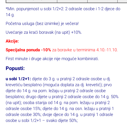
*Min. popunjenost u sobi 1/2+2: 2 odrasle osobe i 1-2 djece do
14 g.
Početna usluga (bez iznimke) je večera!
Uvećanje za kraći boravak (na upit) +10%.
Akcije:
Specijalna ponuda -10%
za boravke u terminima 4.10.-11.10.
First minute i druge akcije nije moguće kombinirati.
Popusti:
u sobi 1/2+1:
dijete do 3 g. u pratnji 2 odrasle osobe u dj.
krevetiću besplatno (moguća doplata za dj. krevetić); prvo
dijete do 14 g. na pom. ležaju u pratnji 2 odrasle osobe
besplatno; drugo dijete u pratnji 2 odrasle osobe do 14 g. 50%
(na upit); osoba starija od 14 g. na pom. ležaju u pratnji 2
odrasle osobe 15%; dijete do 14 g. na osn. ležaju u pratnji 1
odrasle osobe 30%; dvoje djece do 14 g. u pratnji 1 odrasle
osobe u sobi 1/2+1 – svako dijete 50%;