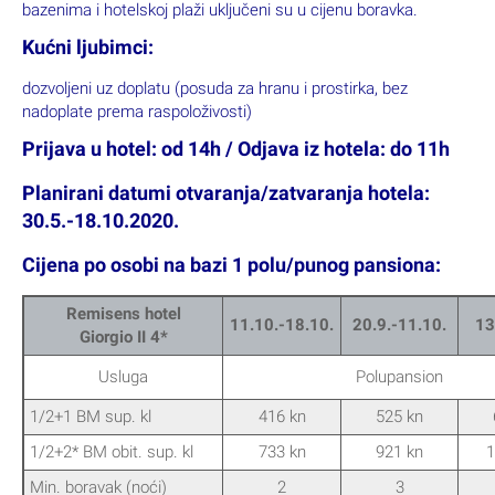
bazenima i hotelskoj plaži uključeni su u cijenu boravka.
Kućni ljubimci:
dozvoljeni uz doplatu (posuda za hranu i prostirka, bez
nadoplate prema raspoloživosti)
Prijava u hotel: od 14h / Odjava iz hotela: do 11h
Planirani datumi otvaranja/zatvaranja hotela:
30.5.-18.10.2020.
Cijena po osobi na bazi 1 polu/punog pansiona:
Remisens hotel
11.10.-18.10.
20.9.-11.10.
13
Giorgio II 4*
Usluga
Polupansion
1/2+1 BM sup. kl
416 kn
525 kn
1/2+2* BM obit. sup. kl
733 kn
921 kn
1
Min. boravak (noći)
2
3