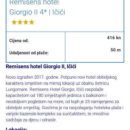
Remisens hotel
Giorgio II 4* | Ičići
416 kn
Cijena od:
50 m
Udaljenost od plaže:
Remisens hotel Giorgio II, Ičići
Novo izgrađen 2017. godine. Potpuno novi hotel obiteljskog
karaktera smješten na mirnoj lokaciji uz obalnu šetnicu
Lungomare. Remisens Hotel Giorgio, Ičići raspolaže
kapacitetom od 180 smještajnih jedinica s balkonom i
neodoljivim pogledom na more, od kojih je 25 namijenjeno za
obiteljski smještaj. Gostima je na raspolaganju hotelska plaža i
vanjski bazenski kompleks sa sunčalištem, te mnoštvo
sadržaja za djecu i odrasle.
Lokacija: