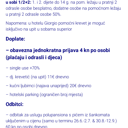
u sobi 1/2+2:
1. i 2. dijete do 14 g. na pom. ležaju u pratnji 2
odrasle osobe besplatno, dodatne osobe na pomoćnom ležaju
u pratnji 2 odrasle osobe 50%.
Napomena: u hotelu Giorgio pomoćni krevet je moguć
isključivo na upit u sobama superior
Doplate:
– obavezna jednokratna prijava 4 kn po osobi
(plaćaju i odrasli i djeca)
– single use +70%
– dj. krevetić (na upit) 11€ dnevno
– kućni ljubimci (najava unaprijed) 20€ dnevno
– hotelski parking (ograničen broj mjesta)
Odbitci:
– odbitak za uslugu polupansiona s pićem iz šankomata
uključenim u cijenu (samo u terminu 26.6.-2.7. & 30.8.-12.9.)
60 kn po osobi dnevno