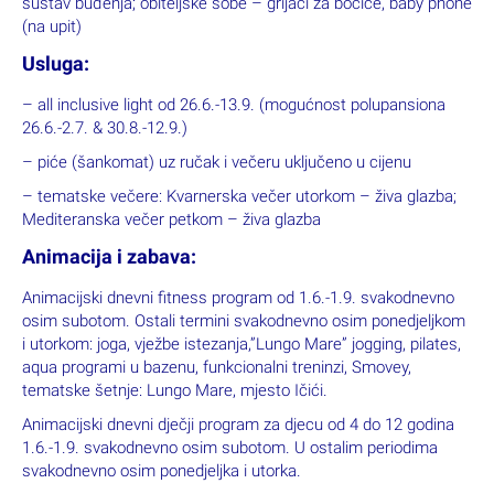
sustav buđenja; obiteljske sobe – grijači za bočice, baby phone
(na upit)
Usluga:
– all inclusive light od 26.6.-13.9. (mogućnost polupansiona
26.6.-2.7. & 30.8.-12.9.)
– piće (šankomat) uz ručak i večeru uključeno u cijenu
– tematske večere: Kvarnerska večer utorkom – živa glazba;
Mediteranska večer petkom – živa glazba
Animacija i zabava:
Animacijski dnevni fitness program od 1.6.-1.9. svakodnevno
osim subotom. Ostali termini svakodnevno osim ponedjeljkom
i utorkom: joga, vježbe istezanja,”Lungo Mare” jogging, pilates,
aqua programi u bazenu, funkcionalni treninzi, Smovey,
tematske šetnje: Lungo Mare, mjesto Ičići.
Animacijski dnevni dječji program za djecu od 4 do 12 godina
1.6.-1.9. svakodnevno osim subotom. U ostalim periodima
svakodnevno osim ponedjeljka i utorka.