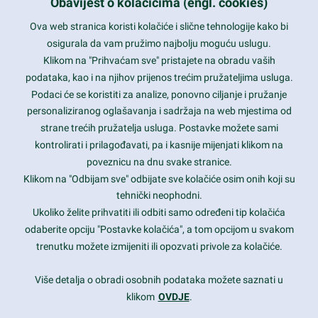
info@nikal.hr
Obavijest o kolačićima (engl. cookies)
HR-AB-01-080761107
Ova web stranica koristi kolačiće i slične tehnologije kako bi
osigurala da vam pružimo najbolju moguću uslugu.
ponedjeljak-petak 8-16h
Klikom na "Prihvaćam sve" pristajete na obradu vaših
podataka, kao i na njihov prijenos trećim pružateljima usluga.
Nazovite nas na besplatni telefon:
Podaci će se koristiti za analize, ponovno ciljanje i pružanje
0800 85 66
personaliziranog oglašavanja i sadržaja na web mjestima od
strane trećih pružatelja usluga. Postavke možete sami
Tečaj konverzije 1 EUR = 7,53450 kn
kontrolirati i prilagođavati, pa i kasnije mijenjati klikom na
poveznicu na dnu svake stranice.
Klikom na "Odbijam sve" odbijate sve kolačiće osim onih koji su
tehnički neophodni.
Ukoliko želite prihvatiti ili odbiti samo određeni tip kolačića
odaberite opciju "Postavke kolačića", a tom opcijom u svakom
trenutku možete izmijeniti ili opozvati privole za kolačiće.
Više detalja o obradi osobnih podataka možete saznati u
klikom
OVDJE
.