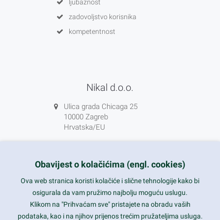
ljubaznost
zadovoljstvo korisnika
kompetentnost
Nikal d.o.o.
Ulica grada Chicaga 25
10000 Zagreb
Hrvatska/EU
+385 1 5556850
info@nikal.hr
Obavijest o kolačićima (engl. cookies)
HR-AB-01-080761107
Ova web stranica koristi kolačiće i slične tehnologije kako bi
osigurala da vam pružimo najbolju moguću uslugu.
ponedjeljak-petak 8-16h
Klikom na "Prihvaćam sve" pristajete na obradu vaših
podataka, kao i na njihov prijenos trećim pružateljima usluga.