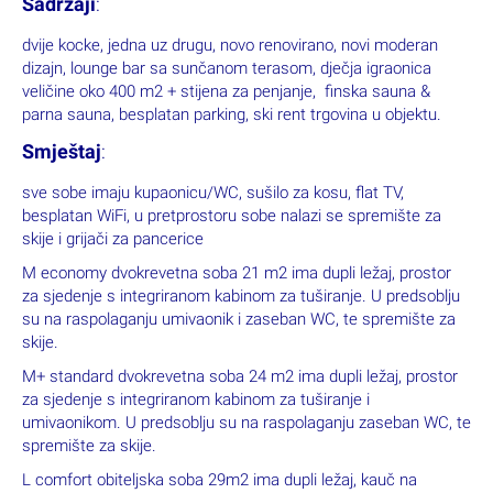
Sadržaji
:
dvije kocke, jedna uz drugu, novo renovirano, novi moderan
dizajn, lounge bar sa sunčanom terasom, dječja igraonica
veličine oko 400 m2 + stijena za penjanje, finska sauna &
parna sauna, besplatan parking, ski rent trgovina u objektu.
Smještaj
:
sve sobe imaju kupaonicu/WC, sušilo za kosu, flat TV,
besplatan WiFi, u pretprostoru sobe nalazi se spremište za
skije i grijači za pancerice
M economy dvokrevetna soba 21 m2 ima dupli ležaj, prostor
za sjedenje s integriranom kabinom za tuširanje. U predsoblju
su na raspolaganju umivaonik i zaseban WC, te spremište za
skije.
M+ standard dvokrevetna soba 24 m2 ima dupli ležaj, prostor
za sjedenje s integriranom kabinom za tuširanje i
umivaonikom. U predsoblju su na raspolaganju zaseban WC, te
spremište za skije.
L comfort obiteljska soba 29m2 ima dupli ležaj, kauč na