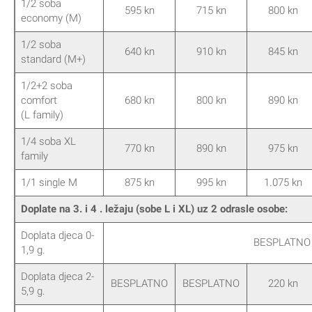
1/2 soba
595 kn
715 kn
800 kn
economy (M)
1/2 soba
640 kn
910 kn
845 kn
standard (M+)
1/2+2 soba
comfort
680 kn
800 kn
890 kn
(L family)
1/4 soba XL
770 kn
890 kn
975 kn
family
1/1 single M
875 kn
995 kn
1.075 kn
Doplate na 3. i 4 . ležaju (sobe L i XL) uz 2 odrasle osobe:
Doplata djeca 0-
BESPLATNO
1,9 g.
Doplata djeca 2-
BESPLATNO
BESPLATNO
220 kn
5,9 g.