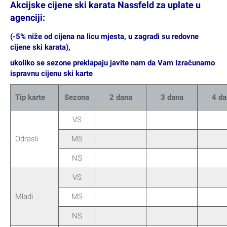
Akcijske cijene ski karata Nassfeld za uplate u
agenciji:
(-5% niže od cijena na licu mjesta, u zagradi su redovne
cijene ski karata),
ukoliko se sezone preklapaju javite nam da Vam izračunamo
ispravnu cijenu ski karte
Tip karte
Sezona
2 dana
3 dana
4 da
VS
Odrasli
MS
NS
VS
Mladi
MS
NS