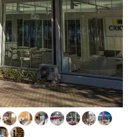
 u samom centru Crikvenice. Ako ste od onih koji prvu jutarnju
grane borova ovaj hotel je pravi izbor za Vas. Svega 50 m
ljno blizu svim važnijim događanjima koja Vas očekuju u
enilom brojnih malih trgovina, butika i kafića hotel Crikvenica
jom da i Vi postanete jedan od mnogih vjernih gostiju koji mu
e na Jadranu i upoznajte skrivene čari Crikvenice.
 centru Crikvenice. Svega 50 m udaljen od plaže u samom
gađanjima koja Vas očekuju u Crikvenici.
ort) i 4 deluxe suite apartmana s direktnim pogledom na more;
ela spravljena od domaćih i svježih namirnica, tijekom tjedna
vatskih regija: Istra, Lika i Gorski kotar, Dalmacija, Zagorje i
venica; kongresni centar sa multifunkcionalnim dvoranama i