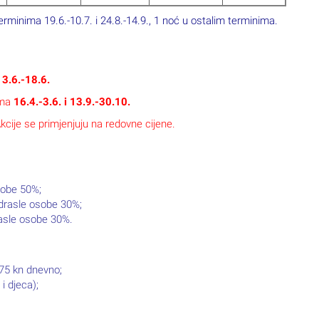
a moguće rezervirati);
sobi i danu
išnu pristojbu:
ojbe, djeca do 12 g. ne plaćaju turističku pristojbu.
čkoj pristojbi. Zadržavamo pravo promjene iste u slučaju
ikvenici.
66