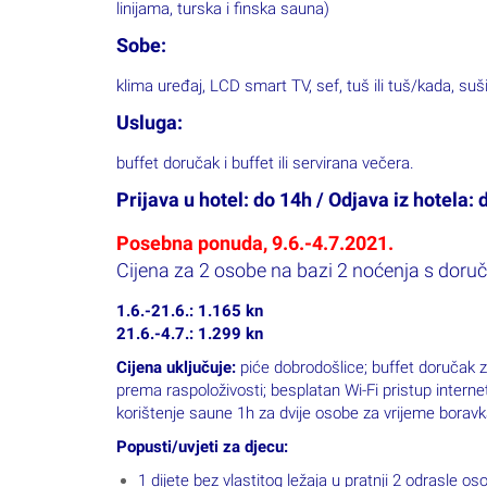
1 dijete bez vlastitog ležaja u pratnji 2 odrasle 
Doplate:
Doplate:
dodatni dan: 265 kn po osobi i danu
obavezna doplata u agenciji za turističku pristojb
12-18 god. imaju 50% popusta
obavezno osiguranje 4 kn po osobi i danu (plaćaju 
Spa zona po osobi i satu: 100 kn
kućni ljubimci (na upit, plaćanje u hotelu): 115 kn
Napomena: ponude se mogu spajati. Ovu akciju nije
Redovne cijene po osobi na bazi 1 polupan
Hotel Crikvenica 4*
16.4.-13.5.
dolasci dnevno
4.10.-30.10
1/2 gradska strana, stand. kl
328 kn
1/2 B, gradska strana, sup. kl
373 kn
1/2 BM sup. kl
459 kn
1/2+1 B, gradska strana, comf. kl
414 kn