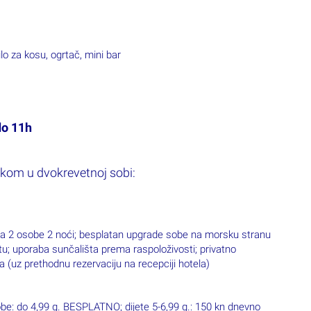
osobe: do 4,99 g. BESPLATNO; dijete 5-6,99 g.: 150 kn dnevno
u: 10 kn osoba/dan (odrasli), djeca do 12 g. ne plaćaju, djeca
i djeca);
 po danu
 moguće kombinirati s drugim akcijama/popustima.
siona:
13.5.-3.6.
18.6.-9.7.
3.6.-18.6.
9.7.-23.8.
.
13.9.-4.10.
23.8.-13.9.
398 kn
433 kn
478 kn
545 kn
441 kn
478 kn
520 kn
588 kn
528 kn
563 kn
605 kn
675 kn
485 kn
520 kn
563 kn
632 kn