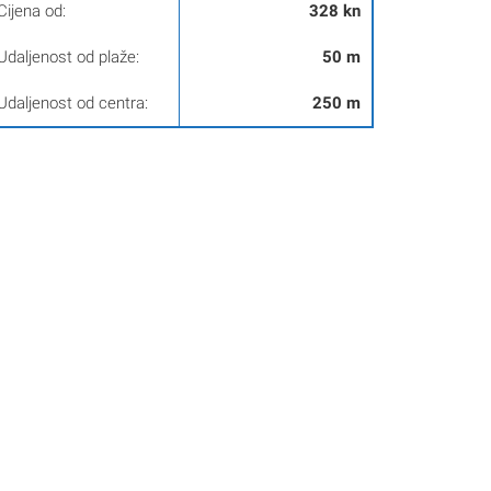
Cijena od:
328 kn
Udaljenost od plaže:
50 m
Udaljenost od centra:
250 m