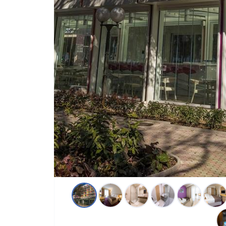
Hotel Crikvenica 4*, Crikvenica
Hotel Crikvenica je hotel s četiri zvjezdica smješten
kavu “guštaju” promatrajući more kako se plavi kroz 
udaljen od plaže u samom centru grada hotel je dovo
Crikvenici. Smješten na samoj promenadi, okružen šar
Vas čeka s osmjehom na licu svojih zaposlenika i žel
se godinama vraćaju. Provedite nezaboravno ljetovanj
Lokacija:
Hotel Crikvenica je smješten na promenadi u samom
centru grada hotel je dovoljno blizu svim važnijim do
Sadržaji:
85 luksuzno uređenih soba (standard, superior, conf
restoran Crikvenica koji nudi tradicionalna hrvatska j
na večeri se izmjenjuje tradicionalna kuhinja iz šest hr
Međimurje, Kvarner, Slavonija i Baranja; kavana Crik