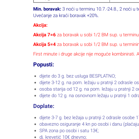
dj. krevetić 10€ dnevno;
kućni ljubimci 15€ dnevno (na upit);
parking 13€ dnevno (ograničen broj mjesta, nije g
single use 220 kn dnevno.
Odbitci:
odbitak za uslugu noćenja s doručkom 22 kn po o
Obavezna doplata kod rezervacije za borav
1.4.-1.10.: 10 kn osoba/dan (odrasli)
ostali termini: 8 kn osoba/dan (odrasli)
Djeca 12-18 godina plaćaju 50% iznosa turističke prist
(Turistička pristojba definirana je Zakonom o turisti
promjene Zakona.)
Putnička agencija Nikal želi Vam ugodan boravak u Cr
0800 85 