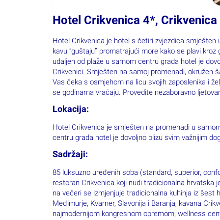
najmodernijom kongresnom opremom; wellness centar
linijama, turska i finska sauna)
Sobe:
klima uređaj, LCD smart TV, sef, tuš ili tuš/kada, suš
Usluga:
buffet doručak i buffet ili servirana večera.
Prijava u hotel: do 14h / Odjava iz hotela: 
Posebna ponuda, 9.6.-4.7.2021.
Cijena za 2 osobe na bazi 2 noćenja s doru
1.6.-21.6.: 1.165 kn
21.6.-4.7.: 1.299 kn
Cijena uključuje:
piće dobrodošlice; buffet doručak 
prema raspoloživosti; besplatan Wi-Fi pristup interne
korištenje saune 1h za dvije osobe za vrijeme boravka
Popusti/uvjeti za djecu: