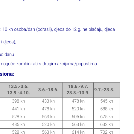
528 kn
563 kn
614 kn
702 kn
terminima 19.6.-10.7. i 24.8.-14.9., 1 noć u ostalim terminima.
u
3.6.-18.6.
ima
16.4.-3.6. i 13.9.-30.10.
kcije se primjenjuju na redovne cijene.
osobe 50%;
odrasle osobe 30%;
rasle osobe 30%.
175 kn dnevno;
i djeca);