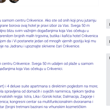
 (brojni tretmani bazirani na vrhunskim kozmetičkim
ilo za kosu, ogrtač, mini bar
do 11h
čkom u dvokrevetnoj sobi:
za 2 osobe 2 noći; besplatan upgrade sobe na morsku stranu
tu; uporaba sunčališta prema raspoloživosti; privatno
 (uz prethodnu rezervaciju na recepciji hotela)