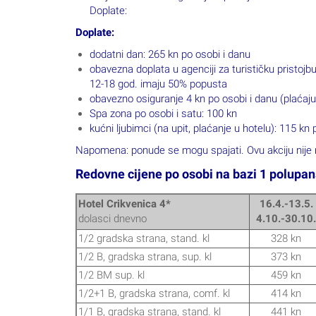
1/1 B, gradska strana, stand. kl
441 kn
Min. boravak:
3 noći u terminu 10.7.-24.8., 2 noći u 
Uvećanje za kraći boravak +20%.
Akcija:
Akcija 7=6
za boravak u sobi 1/2 BM sup. u termin
Akcija 5=4
za boravak u sobi 1/2 BM sup. u termin
First minute i druge akcije nije moguće kombinirati. A
Popusti:
dijete do 3 g. bez usluga BESPLATNO;
dijete 3-12 g. na pom. ležaju u pratnji 2 odrasle 
osoba starija od 12 g. na pom. ležaju u pratnji 2 
dijete do 12 g. na osnovnom ležaju u pratnji 1 od
Doplate:
dijete 3-7 g. bez ležaja u pratnji 2 odrasle osobe 
obavezno osiguranje 4 kn po osobi i danu (plaćaju 
SPA zona po osobi i satu 13€;