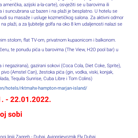
 američka, azijski a-la-carte), osvježiti se u barovima ili
ca i suncubrana uz bazen i na plaži je besplatno.
U hotelu se
onudi su masaže i usluge kozmetičkog salona.
Za aktivni odmor
na plaži, a za ljubitelje golfa na oko 8 km udaljenosti nalazi se
nim stolom, flat TV-om, privatnom kupaonicom i balkonom.
večeru, te ponudu pića u barovima (The View, H2O pool bar) u
na i negazirana), gazirani sokovi (Coca Cola, Diet Coke, Sprite),
pivo (Amstel Can), žestoka pića (gin, vodka, viski, konjak,
a Colada, Tequila Sunrise, Cuba Libre i Tom Colins)
en/hotels/rktmahx-hampton-marjan-island/
. - 22.01.2022.
oj sobi
oj liniji Zagreb - Dubai, Avioprijevoznik Fly Dubai