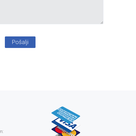
Pošalji
n: