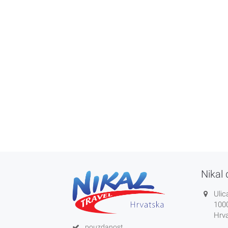
Nikal 
Ulic
100
Hrv
pouzdanost