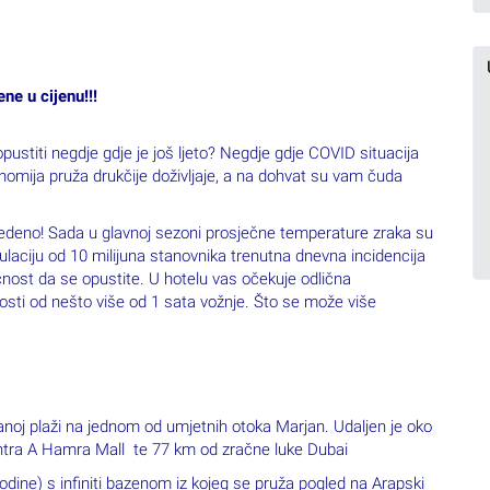
ne u cijenu!!!
pustiti negdje gdje je još ljeto? Negdje gdje COVID situacija
nomija pruža drukčije doživljaje, a na dohvat su vam čuda
eno! Sada u glavnoj sezoni prosječne temperature zraka su
pulaciju od 10 milijuna stanovnika trenutna dnevna incidencija
nost da se opustite. U hotelu vas očekuje odlična
sti od nešto više od 1 sata vožnje. Što se može više
anoj plaži na jednom od umjetnih otoka Marjan. Udaljen je oko
ntra A Hamra Mall te 77 km od zračne luke Dubai
ne) s infiniti bazenom iz kojeg se pruža pogled na Arapski