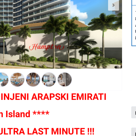
INJENI ARAPSKI EMIRATI
 Island ****
ULTRA LAST MINUTE !!!