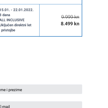
15.01. - 22.01.2022.
8 dana
9.999 kn
ALL INCLUSIVE
8.499 kn
Uključen direktni let
i pristojbe