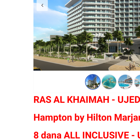
RAS AL KHAIMAH - UJED
Hampton by Hilton Marjan
8 dana ALL INCLUSIVE - 