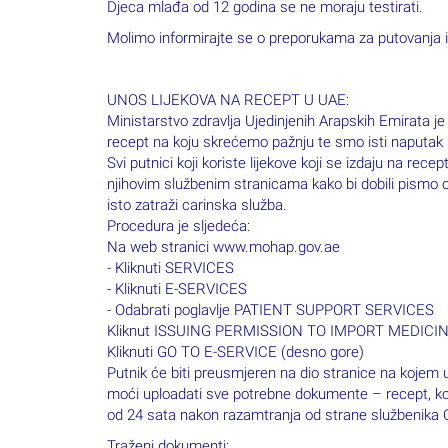
Djeca mlađa od 12 godina se ne moraju testirati.
Molimo informirajte se o preporukama za putovanja
UNOS LIJEKOVA NA RECEPT U UAE:
Ministarstvo zdravlja Ujedinjenih Arapskih Emirata j
recept na koju skrećemo pažnju te smo isti naputak
Svi putnici koji koriste lijekove koji se izdaju na rece
njihovim službenim stranicama kako bi dobili pismo o
isto zatraži carinska služba.
Procedura je sljedeća:
Na web stranici www.mohap.gov.ae
- Kliknuti SERVICES
- Kliknuti E-SERVICES
- Odabrati poglavlje PATIENT SUPPORT SERVICES
Kliknut ISSUING PERMISSION TO IMPORT MEDIC
Kliknuti GO TO E-SERVICE (desno gore)
Putnik će biti preusmjeren na dio stranice na kojem 
moći uploadati sve potrebne dokumente – recept, kopi
od 24 sata nakon razamtranja od strane službenika Od
Traženi dokumenti: