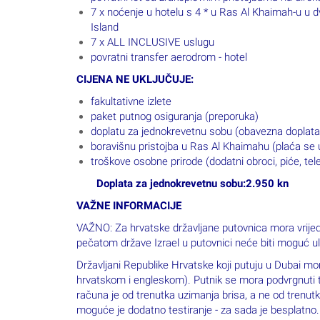
7 x noćenje u hotelu s 4 * u Ras Al Khaimah-u u 
Island
7 x ALL INCLUSIVE uslugu
povratni transfer aerodrom - hotel
CIJENA NE UKLJUČUJE:
fakultativne izlete
paket putnog osiguranja (preporuka)
doplatu za jednokrevetnu sobu (obavezna doplat
boravišnu pristojba u Ras Al Khaimahu (plaća se 
troškove osobne prirode (dodatni obroci, piće, telefo
Doplata za jednokrevetnu sobu:2.950 kn
VAŽNE INFORMACIJE
VAŽNO: Za hrvatske državljane putovnica mora vrije
pečatom države Izrael u putovnici neće biti moguć u
Državljani Republike Hrvatske koji putuju u Dubai mo
hrvatskom i engleskom). Putnik se mora podvrgnuti te
računa je od trenutka uzimanja brisa, a ne od trenut
moguće je dodatno testiranje - za sada je besplatno