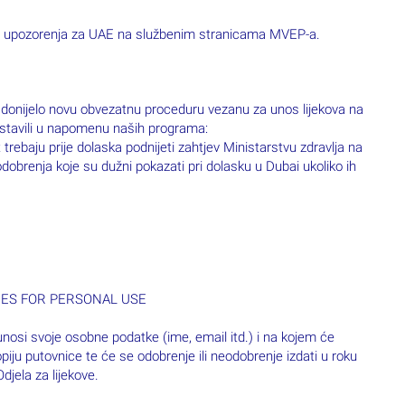
 i upozorenja za UAE na službenim stranicama MVEP-a.
e donijelo novu obvezatnu proceduru vezanu za unos lijekova na
 stavili u napomenu naših programa:
pt trebaju prije dolaska podnijeti zahtjev Ministarstvu zdravlja na
dobrenja koje su dužni pokazati pri dolasku u Dubai ukoliko ih
INES FOR PERSONAL USE
unosi svoje osobne podatke (ime, email itd.) i na kojem će
ju putovnice te će se odobrenje ili neodobrenje izdati u roku
jela za lijekove.