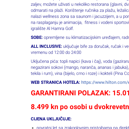
zaljev, možete uživati u nekoliko restorana (glavni, dva
odmarati na plaži.
Korištenje ručnika za plažu, ležali
nalazi wellness zona sa saunom i jacuzzijem, a u p
na rasplaganju je animacija, fitness i vodeni sportovi 
igralište Al Hamra Golf.
SOBE:
opremljene su klimatizacijskim uređajem, rad
ALL INCLUSIVE:
uključuje bife za doručak, ručak i 
vremenu od 12:00 do 24:00
Uključena pića: topli napici (kava i čaj), voda (gazira
negazirani sokovi (mango, naranča, ananas i jabuka), 
tekila i rum), vina (bijelo, crno i roze) i kokteli (Pin
WEB STRANICA HOTELA:
https://www.hilton.com/
GARANTIRANI POLAZAK: 15.01
8.499 kn po osobi u dvokrevetn
CIJENA UKLJUČUJE:
povratni let sa zrakoplovnim pristojbama na direktn