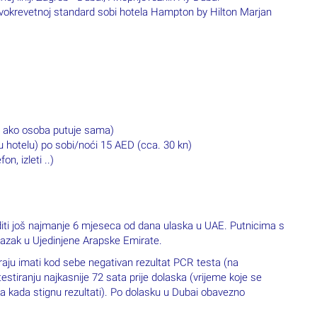
dvokrevetnoj standard sobi hotela Hampton by Hilton Marjan
a ako osoba putuje sama)
u hotelu) po sobi/noći 15 AED (cca. 30 kn)
n, izleti ..)
diti još najmanje 6 mjeseca od dana ulaska u UAE. Putnicima s
lazak u Ujedinjene Arapske Emirate.
raju imati kod sebe negativan rezultat PCR testa (na
stiranju najkasnije 72 sata prije dolaska (vrijeme koje se
ka kada stignu rezultati). Po dolasku u Dubai obavezno
.