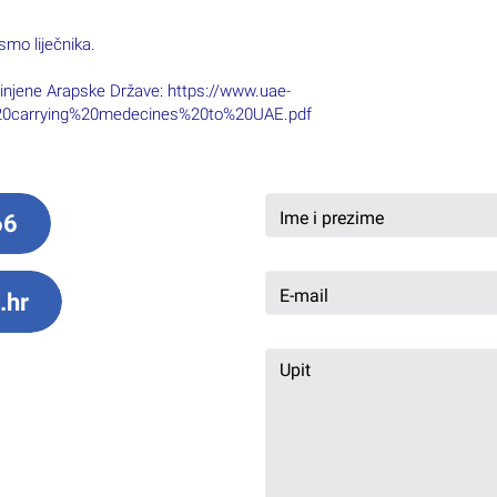
smo liječnika.
jedinjene Arapske Države: https://www.uae-
r%20carrying%20medecines%20to%20UAE.pdf
66
.hr