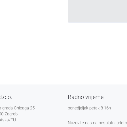
d.o.o.
Radno vrijeme
a grada Chicaga 25
ponedjeljak-petak 8-16h
00 Zagreb
atska/EU
Nazovite nas na besplatni telefo