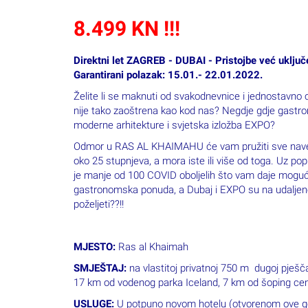
8.499 KN !!!
Direktni let ZAGREB - DUBAI - Pristojbe već uključe
Garantirani polazak: 15.01.- 22.01.2022.
Želite li se maknuti od svakodnevnice i jednostavno o
nije tako zaoštrena kao kod nas? Negdje gdje gastro
moderne arhitekture i svjetska izložba EXPO?
Odmor u RAS AL KHAIMAHU će vam pružiti sve naved
oko 25 stupnjeva, a mora iste ili više od toga. Uz po
je manje od 100 COVID oboljelih što vam daje moguć
gastronomska ponuda, a Dubaj i EXPO su na udaljeno
poželjeti??!!
MJESTO:
Ras al Khaimah
SMJEŠTAJ:
na vlastitoj privatnoj 750 m dugoj pješč
17 km od vodenog parka Iceland, 7 km od šoping ce
USLUGE:
U potpuno novom hotelu (otvorenom ove godi