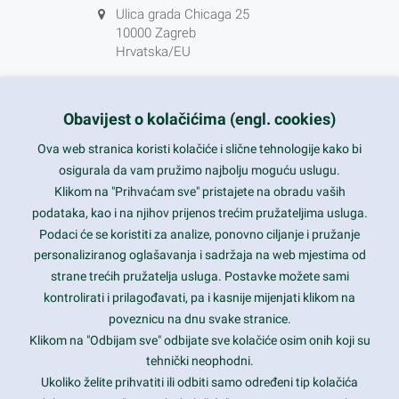
Ulica grada Chicaga 25
10000 Zagreb
Hrvatska/EU
+385 1 5556850
info@nikal.hr
Obavijest o kolačićima (engl. cookies)
HR-AB-01-080761107
Ova web stranica koristi kolačiće i slične tehnologije kako bi
osigurala da vam pružimo najbolju moguću uslugu.
ponedjeljak-petak 8-16h
Klikom na "Prihvaćam sve" pristajete na obradu vaših
podataka, kao i na njihov prijenos trećim pružateljima usluga.
Nazovite nas na besplatni telefon:
Podaci će se koristiti za analize, ponovno ciljanje i pružanje
0800 85 66
personaliziranog oglašavanja i sadržaja na web mjestima od
strane trećih pružatelja usluga. Postavke možete sami
Tečaj konverzije 1 EUR = 7,53450 kn
kontrolirati i prilagođavati, pa i kasnije mijenjati klikom na
poveznicu na dnu svake stranice.
Klikom na "Odbijam sve" odbijate sve kolačiće osim onih koji su
tehnički neophodni.
Ukoliko želite prihvatiti ili odbiti samo određeni tip kolačića