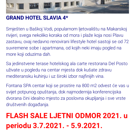
GRAND HOTEL SLAVIA 4*
Smješten u Baškoj Vodi, popularnom ljetovalištu na Makarskoj
rivijeri, svega nekoliko koraka od mora i plaže koja nosi Plavu
zastavu, ovaj nedavno renovirani lifestyle hotel sastoji se od 72
suvremene sobe i apartmana, od kojih neki imaju pogled na
more koji oduzima dah.
Sa jedinstvene terase hotelskog ala carte restorana Del Posto
uživate u pogledu na centar mjesta dok kušate zdravu
mediteransku kuhinju i uz široki izbor najfinijih vina.
Fontana SPA centar koji se prostire na 800 m2 odvest će vas u
svijet potpunog opuštanja, dok najmodernija konferencijska
dvorana čini idealno mjesto za poslovna okupljanja i sve vrste
društvenih događanja.
FLASH SALE LJETNI ODMOR 2021. u
periodu 3.7.2021. - 5.9.2021.