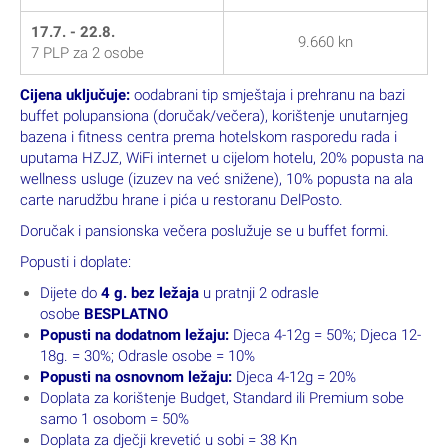
17.7. - 22.8.
9.660 kn
7 PLP za 2 osobe
Cijena uključuje:
oodabrani tip smještaja i prehranu na bazi
buffet polupansiona (doručak/večera), korištenje unutarnjeg
bazena i fitness centra prema hotelskom rasporedu rada i
uputama HZJZ, WiFi internet u cijelom hotelu, 20% popusta na
wellness usluge (izuzev na već snižene), 10% popusta na ala
carte narudžbu hrane i pića u restoranu DelPosto.
Doručak i pansionska večera poslužuje se u buffet formi.
Popusti i doplate:
Dijete do
4 g. bez ležaja
u pratnji 2 odrasle
osobe
BESPLATNO
Popusti na dodatnom ležaju:
Djeca 4-12g = 50%; Djeca 12-
18g. = 30%; Odrasle osobe = 10%
Popusti na osnovnom ležaju:
Djeca 4-12g = 20%
Doplata za korištenje Budget, Standard ili Premium sobe
samo 1 osobom = 50%
Doplata za dječji krevetić u sobi = 38 Kn