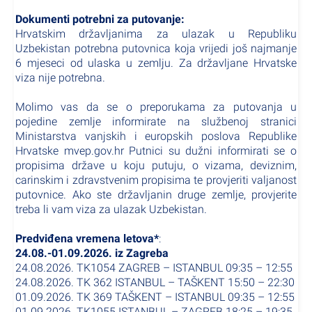
Dokumenti potrebni za putovanje:
Hrvatskim državljanima za ulazak u Republiku
Uzbekistan potrebna putovnica koja vrijedi još najmanje
6 mjeseci od ulaska u zemlju. Za državljane Hrvatske
viza nije potrebna.
Molimo vas da se o preporukama za putovanja u
pojedine zemlje informirate na službenoj stranici
Ministarstva vanjskih i europskih poslova Republike
Hrvatske mvep.gov.hr Putnici su dužni informirati se o
propisima države u koju putuju, o vizama, deviznim,
carinskim i zdravstvenim propisima te provjeriti valjanost
putovnice. Ako ste državljanin druge zemlje, provjerite
treba li vam viza za ulazak Uzbekistan.
Predviđena vremena letova*
:
24.08.-01.09.2026. iz Zagreba
24.08.2026. TK1054 ZAGREB – ISTANBUL 09:35 – 12:55
24.08.2026. TK 362 ISTANBUL – TAŠKENT 15:50 – 22:30
01.09.2026. TK 369 TAŠKENT – ISTANBUL 09:35 – 12:55
01.09.2026. TK1055 ISTANBUL – ZAGREB 18:25 – 19:35