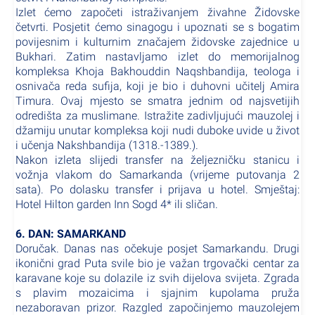
Izlet ćemo započeti istraživanjem živahne Židovske
četvrti. Posjetit ćemo sinagogu i upoznati se s bogatim
povijesnim i kulturnim značajem židovske zajednice u
Bukhari. Zatim nastavljamo izlet do memorijalnog
kompleksa Khoja Bakhouddin Naqshbandija, teologa i
osnivača reda sufija, koji je bio i duhovni učitelj Amira
Timura. Ovaj mjesto se smatra jednim od najsvetijih
odredišta za muslimane. Istražite zadivljujući mauzolej i
džamiju unutar kompleksa koji nudi duboke uvide u život
i učenja Nakshbandija (1318.-1389.).
Nakon izleta slijedi transfer na željezničku stanicu i
vožnja vlakom do Samarkanda (vrijeme putovanja 2
sata). Po dolasku transfer i prijava u hotel. Smještaj:
Hotel Hilton garden Inn Sogd 4* ili sličan.
6. DAN: SAMARKAND
Doručak. Danas nas očekuje posjet Samarkandu. Drugi
ikonični grad Puta svile bio je važan trgovački centar za
karavane koje su dolazile iz svih dijelova svijeta. Zgrada
s plavim mozaicima i sjajnim kupolama pruža
nezaboravan prizor. Razgled započinjemo mauzolejem