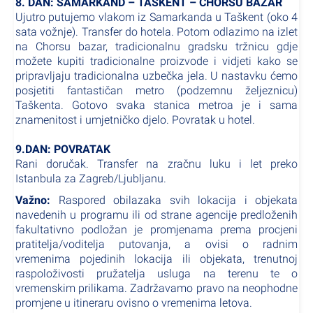
8. DAN: SAMARKAND – TAŠKENT – CHORSU BAZAR
Ujutro putujemo vlakom iz Samarkanda u Taškent (oko 4
sata vožnje). Transfer do hotela. Potom odlazimo na izlet
na Chorsu bazar, tradicionalnu gradsku tržnicu gdje
možete kupiti tradicionalne proizvode i vidjeti kako se
pripravljaju tradicionalna uzbečka jela. U nastavku ćemo
posjetiti fantastičan metro (podzemnu željeznicu)
Taškenta. Gotovo svaka stanica metroa je i sama
znamenitost i umjetničko djelo. Povratak u hotel.
9.DAN: POVRATAK
Rani doručak. Transfer na zračnu luku i let preko
Istanbula za Zagreb/Ljubljanu.
Važno:
Raspored obilazaka svih lokacija i objekata
navedenih u programu ili od strane agencije predloženih
fakultativno podložan je promjenama prema procjeni
pratitelja/voditelja putovanja, a ovisi o radnim
vremenima pojedinih lokacija ili objekata, trenutnoj
raspoloživosti pružatelja usluga na terenu te o
vremenskim prilikama. Zadržavamo pravo na neophodne
promjene u itineraru ovisno o vremenima letova.