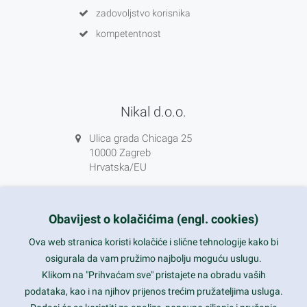
zadovoljstvo korisnika
kompetentnost
Nikal d.o.o.
Ulica grada Chicaga 25
10000 Zagreb
Hrvatska/EU
+385 1 5556850
info@nikal.hr
Obavijest o kolačićima (engl. cookies)
HR-AB-01-080761107
Ova web stranica koristi kolačiće i slične tehnologije kako bi
osigurala da vam pružimo najbolju moguću uslugu.
ponedjeljak-petak 8-16h
Klikom na "Prihvaćam sve" pristajete na obradu vaših
podataka, kao i na njihov prijenos trećim pružateljima usluga.
Nazovite nas na besplatni telefon: