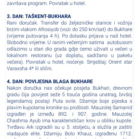
završava program. Povratak u hotel.
3. DAN: TAŠKENT-BUKHARA
Rani doručak. Transfer do željezničke stanice i vožnja
brzim vlakom Afrosiyob (vozi do 250 km/sat) do Bukhare
(vrijeme putovanja 4 h). Po dolasku prijava u naš hotel.
Slobodno vrijeme. U ranim večernjim satima autobusom
odlazimo u stari dio grada gdje ćemo uživati u večeri u
lokalnom restoranu (uz doplatu, sadržano u paketu
večera). Povratak u hotel, noćenje. Smještaj: Orient star
Varaxsha 4* ili slični.
4. DAN: POVIJESNA BLAGA BUKHARE
Nakon doručka nas očekuje posjeta Bukhari, drevnom
gradu čija povijest seže 5 tisuća godina unatrag, bivšoj
legendarnoj postaji Puta svile. Džamije boje pijeska s
plavim kupolama kronike su prošlosti. Mauzolej Samanid
izgrađen je između 892. i 907. godine. Mauzolej
Chashma Ayub ima karakterističan krov u obliku kupole.
Tvrđavu Ark izgradili su u 5. stoljeću, a služila je zaštiti
vladajuće elite. Džamiju Bolo Khauz, izgrađenu 1712.