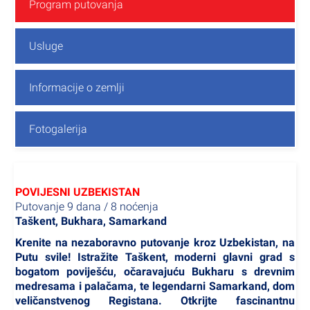
Program putovanja
Usluge
Informacije o zemlji
Fotogalerija
POVIJESNI UZBEKISTAN
Putovanje 9 dana / 8 noćenja
Taškent, Bukhara, Samarkand
Krenite na nezaboravno putovanje kroz Uzbekistan, na
Putu svile! Istražite Taškent, moderni glavni grad s
bogatom poviješću, očaravajuću Bukharu s drevnim
medresama i palačama, te legendarni Samarkand, dom
veličanstvenog Registana. Otkrijte fascinantnu