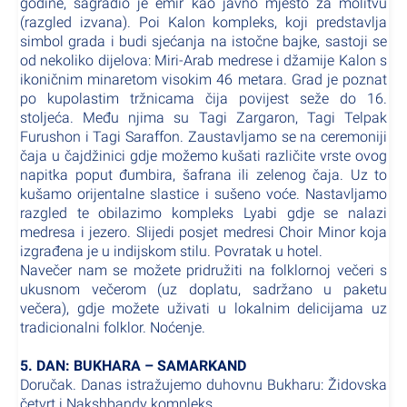
godine, sagradio je emir kao javno mjesto za molitvu
(razgled izvana). Poi Kalon kompleks, koji predstavlja
simbol grada i budi sjećanja na istočne bajke, sastoji se
od nekoliko dijelova: Miri-Arab medrese i džamije Kalon s
ikoničnim minaretom visokim 46 metara. Grad je poznat
po kupolastim tržnicama čija povijest seže do 16.
stoljeća. Među njima su Tagi Zargaron, Tagi Telpak
Furushon i Tagi Saraffon. Zaustavljamo se na ceremoniji
čaja u čajdžinici gdje možemo kušati različite vrste ovog
napitka poput đumbira, šafrana ili zelenog čaja. Uz to
kušamo orijentalne slastice i sušeno voće. Nastavljamo
razgled te obilazimo kompleks Lyabi gdje se nalazi
medresa i jezero. Slijedi posjet medresi Choir Minor koja
izgrađena je u indijskom stilu. Povratak u hotel.
Navečer nam se možete pridružiti na folklornoj večeri s
ukusnom večerom (uz doplatu, sadržano u paketu
večera), gdje možete uživati u lokalnim delicijama uz
tradicionalni folklor. Noćenje.
5. DAN: BUKHARA – SAMARKAND
Doručak. Danas istražujemo duhovnu Bukharu: Židovska
četvrt i Nakshbandy kompleks.