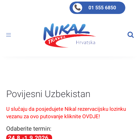
01 555 6850
Toggle
navigation
Povijesni Uzbekistan
U slučaju da posjedujete Nikal rezervacijsku lozinku
vezanu za ovo putovanje kliknite OVDJE!
Odaberite termin:
24.8.-1.9.2026.