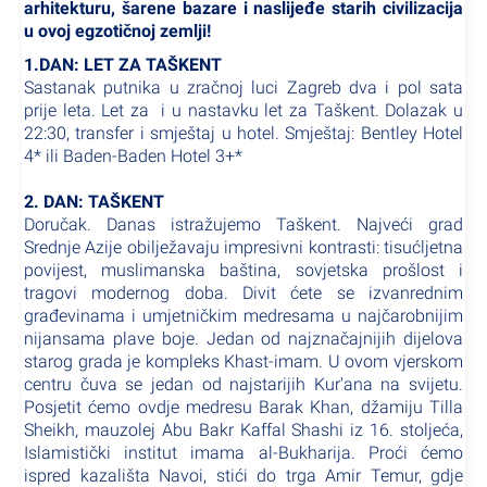
arhitekturu, šarene bazare i naslijeđe starih civilizacija
u ovoj egzotičnoj zemlji!
1.DAN: LET ZA TAŠKENT
Sastanak putnika u zračnoj luci Zagreb dva i pol sata
prije leta. Let za i u nastavku let za Taškent. Dolazak u
22:30, transfer i smještaj u hotel. Smještaj: Bentley Hotel
4* ili Baden-Baden Hotel 3+*
2. DAN: TAŠKENT
Doručak. Danas istražujemo Taškent. Najveći grad
Srednje Azije obilježavaju impresivni kontrasti: tisućljetna
povijest, muslimanska baština, sovjetska prošlost i
tragovi modernog doba. Divit ćete se izvanrednim
građevinama i umjetničkim medresama u najčarobnijim
nijansama plave boje. Jedan od najznačajnijih dijelova
starog grada je kompleks Khast-imam. U ovom vjerskom
centru čuva se jedan od najstarijih Kur'ana na svijetu.
Posjetit ćemo ovdje medresu Barak Khan, džamiju Tilla
Sheikh, mauzolej Abu Bakr Kaffal Shashi iz 16. stoljeća,
Islamistički institut imama al-Bukharija. Proći ćemo
ispred kazališta Navoi, stići do trga Amir Temur, gdje