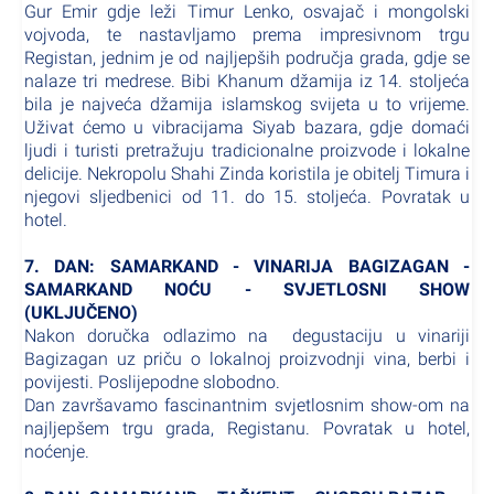
Gur Emir gdje leži Timur Lenko, osvajač i mongolski
vojvoda, te nastavljamo prema impresivnom trgu
Registan, jednim je od najljepših područja grada, gdje se
nalaze tri medrese. Bibi Khanum džamija iz 14. stoljeća
bila je najveća džamija islamskog svijeta u to vrijeme.
Uživat ćemo u vibracijama Siyab bazara, gdje domaći
ljudi i turisti pretražuju tradicionalne proizvode i lokalne
delicije. Nekropolu Shahi Zinda koristila je obitelj Timura i
njegovi sljedbenici od 11. do 15. stoljeća. Povratak u
hotel.
7. DAN: SAMARKAND - VINARIJA BAGIZAGAN -
SAMARKAND NOĆU - SVJETLOSNI SHOW
(UKLJUČENO)
Nakon doručka odlazimo na degustaciju u vinariji
Bagizagan uz priču o lokalnoj proizvodnji vina, berbi i
povijesti. Poslijepodne slobodno.
Dan završavamo fascinantnim svjetlosnim show-om na
najljepšem trgu grada, Registanu. Povratak u hotel,
noćenje.