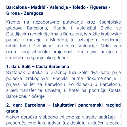
Barcelona - Madrid - Valencija - Toledo - Figueras -
Girona - Zaragoza
Krenite na nezaboravno putovanje kroz španjolske
gradove Barcelonu, Madrid i Valenciju! Divite se
Gaudijevim remek-djelima u Barceloni, istražite kraljevske
palače i muzeje u Madridu, te uživajte u modernoj
arhitekturi i živopisnoj atmosferi Valencije. Neka vas
očara spoj vrhunske umjetnosti, zanimljive povijesti i
strastvenog španjolskog duha!
1. dan: Split – Costa Barcelona
Sastanak putnika u Zračnoj luci Split dva sata prije
polaska zrakoplova. Podjela putne dokumentacije i
prijava na let za Barcelonu. Po dolasku u Barcelonu,
slijedi transfer te smještaj u hotel na području Costa
Barcelone. Noćenje
.
2. dan: Barcelona - fakultativni panoramski razgled
grada
Nakon doručka slobodno vrijeme za vlastite sadržaje ili
preporučujemo fakultativan (uz doplatu, uključen u paket