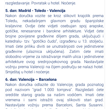
razgledavanje. Povratak u hotel. Noćenje.
5. dan: Madrid - Toledo - Valencija
Nakon doručka vozite se kroz slikovit krajolik prema
Toledu, nekadašnjem glavnom gradu španjolske
kraljevine. Ovdje ćete vidjeti osebujan spoj arapske,
gotičke, renesansne i barokne arhitekture. Vidjet ćete
brojne povijesne građevine diljem grada, uključujući i
katedralu- tzv. “gotičko čudo”, izgrađenu u 13. stoljeću.
Imati ćete priliku diviti se unutrašnjosti ove jedinstvene
građevine (ulaznica uključena). Zatim ćete imati
slobodno vrijeme za istraživanje malih ulica i jedinstvene
arhitekture ovog srednjovjekovnog grada. Nastavljate
vožnju prema Valenciji na čijem području se nalazi hotel.
Smještaj u hotel i noćenje.
6. dan: Valencija – Barcelona
Nakon doručka odlazite do Valencije, grada poznatog
pod nazivom "grad 1.000 tornjeva". Razgledati ćete
središte starog grada sa našim vodičem. Imati ćete
vremena i sami istražiti ovaj slikoviti stari grad.
Nastavljate vožnju prema Barceloni, Santa Susanni.