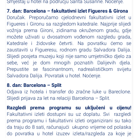
Smještaj u hotel na području Santa Susanne. Noćenje.
7. dan: Barcelona – fakultativni izlet Figueres & Girona
Doručak. Preporučamo cjelodnevni fakultativni izlet u
Figueres i Gironu sa razgledom katedrale. Najprije slijedi
vožnja prema Gironi, zidinama okruženom gradu, gdje
možete uživati u dvosatnom vođenom razgledu grada,
Katedrale i židovske četvrti. Na povratku ćemo se
zaustaviti u Figueresu, rodnom gradu Salvadora Dalija.
Slijedi posjeta muzeju koji nije samo umjetničko djelo za
sebe, već je dom mnogih poznatih Dalijevih djela.
Prepustite se fascinantnom, nadrealističkom svijetu
Salvadora Dalija. Povratak u hotel. Noćenje.
8. dan: Barcelona – Split
Odjava iz hotela i transfer do zračne luke u Bareclone.
Slijedi prijava za let na relaciji Barcelona – Split.
Razgledi prema programu su uključeni u cijenu!
Fakultativni izleti dostupni su uz doplatu. Svi razgledi
prema programu i fakultativni izleti organizirani su tako
da traju do 8 sati, računajući ukupno vrijeme od polaska
do povratka u hotel izuzev izleta/razgleda za koje je