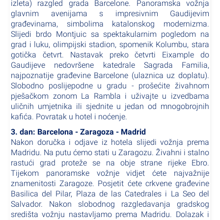
izleta) razgled grada Barcelone. Panoramska vožnja
glavnim avenijama s impresivnim Gaudijevim
građevinama, simbolima katalonskog modernizma.
Slijedi brdo Montjuic sa spektakularnim pogledom na
grad i luku, olimpijski stadion, spomenik Kolumbu, stara
gotička četvrt. Nastavak preko četvrti Eixample do
Gaudijeve nedovršene katedrale Sagrada Familia,
najpoznatije građevine Barcelone (ulaznica uz doplatu)
.
Slobodno poslijepodne u gradu - prošećite živahnom
pješačkom zonom La Rambla i uživajte u izvedbama
uličnih umjetnika ili sjednite u jedan od mnogobrojnih
kafića. Povratak u hotel i noćenje.
3. dan: Barcelona - Zaragoza - Madrid
Nakon doručka i odjave iz hotela slijedi vožnja prema
Madridu. Na putu ćemo stati u Zaragozu. Živahni i stalno
rastući grad proteže se na obje strane rijeke Ebro.
Tijekom panoramske vožnje vidjet ćete najvažnije
znamenitosti Zaragoze. Posjetit ćete crkvene građevine
Basilica del Pilar, Plaza de las Catedrales i La Seo del
Salvador. Nakon slobodnog razgledavanja gradskog
središta vožnju nastavljamo prema Madridu. Dolazak i