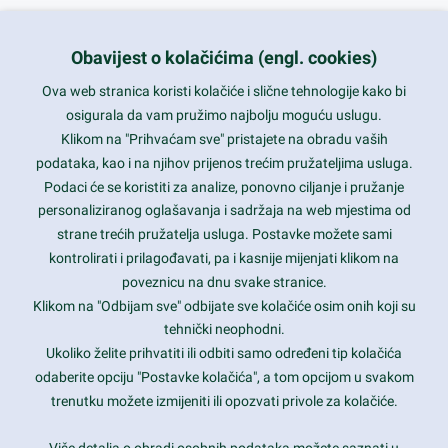
+385 1 5556850
info@nikal.hr
Obavijest o kolačićima (engl. cookies)
HR-AB-01-080761107
Ova web stranica koristi kolačiće i slične tehnologije kako bi
osigurala da vam pružimo najbolju moguću uslugu.
ponedjeljak-petak 8-16h
Klikom na "Prihvaćam sve" pristajete na obradu vaših
podataka, kao i na njihov prijenos trećim pružateljima usluga.
Nazovite nas na besplatni telefon:
Podaci će se koristiti za analize, ponovno ciljanje i pružanje
0800 85 66
personaliziranog oglašavanja i sadržaja na web mjestima od
strane trećih pružatelja usluga. Postavke možete sami
Tečaj konverzije 1 EUR = 7,53450 kn
kontrolirati i prilagođavati, pa i kasnije mijenjati klikom na
poveznicu na dnu svake stranice.
Klikom na "Odbijam sve" odbijate sve kolačiće osim onih koji su
tehnički neophodni.
Ukoliko želite prihvatiti ili odbiti samo određeni tip kolačića
odaberite opciju "Postavke kolačića", a tom opcijom u svakom
trenutku možete izmijeniti ili opozvati privole za kolačiće.