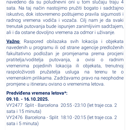
navedeno da su poludnevni oni u tom slučaju traju 4
sata. Na taj način nastojimo pružiti bogato i sadržajno
iskustvo, dok istovremeno poštujemo pravila sigurnosti i
radnog vremena vodiča i vozača. Cilj nam je da svaki
trenutak putovanja bude ispunjen zanimljivim sadržajem,
ali i da ostane dovoljno vremena za odmor i uživanje.
Važno
:
Raspored obilazaka svih lokacija i objekata
navedenih u programu ili od strane agencije predloženih
fakultativno podložan je promjenama prema procjeni
pratitelja/voditelja putovanja, a ovisi o radnim
vremenima pojedinih lokacija ili objekata, trenutnoj
raspoloživosti pružatelja usluga na terenu te o
vremenskim prilikama. Zadržavamo pravo na neophodne
promjene u itineraru ovisno o vremenima letova.
Predviđena vremena letova*:
09.10. - 16.10.2025.
VY2477 Split - Barcelona 20:55 -23:10 (let traje cca. 2
sata i 15 minuta)
VY2476 Barcelona - Split 18:10 -20:15 (let traje cca. 2
sata i 5 minuta)