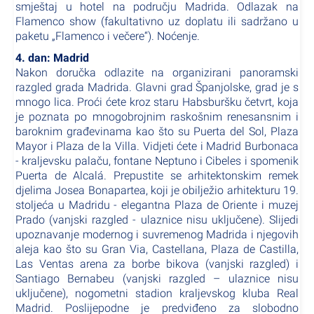
smještaj u hotel na području Madrida. Odlazak na
Flamenco show (fakultativno uz doplatu ili sadržano u
paketu „Flamenco i večere“). Noćenje.
4. dan: Madrid
Nakon doručka odlazite na organizirani panoramski
razgled grada Madrida. Glavni grad Španjolske, grad je s
mnogo lica. Proći ćete kroz staru Habsburšku četvrt, koja
je poznata po mnogobrojnim raskošnim renesansnim i
baroknim građevinama kao što su Puerta del Sol, Plaza
Mayor i Plaza de la Villa. Vidjeti ćete i Madrid Burbonaca
- kraljevsku palaču, fontane Neptuno i Cibeles i spomenik
Puerta de Alcalá. Prepustite se arhitektonskim remek
djelima Josea Bonapartea, koji je obilježio arhitekturu 19.
stoljeća u Madridu - elegantna Plaza de Oriente i muzej
Prado (vanjski razgled - ulaznice nisu uključene). Slijedi
upoznavanje modernog i suvremenog Madrida i njegovih
aleja kao što su Gran Via, Castellana, Plaza de Castilla,
Las Ventas arena za borbe bikova (vanjski razgled) i
Santiago Bernabeu (vanjski razgled – ulaznice nisu
uključene), nogometni stadion kraljevskog kluba Real
Madrid. Poslijepodne je predviđeno za slobodno