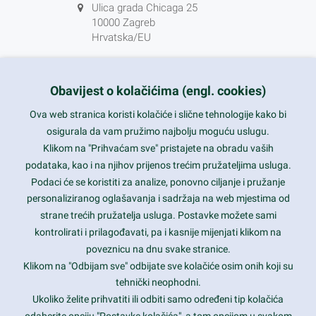
Ulica grada Chicaga 25
10000 Zagreb
Hrvatska/EU
+385 1 5556850
info@nikal.hr
Obavijest o kolačićima (engl. cookies)
HR-AB-01-080761107
Ova web stranica koristi kolačiće i slične tehnologije kako bi
osigurala da vam pružimo najbolju moguću uslugu.
ponedjeljak-petak 8-16h
Klikom na "Prihvaćam sve" pristajete na obradu vaših
podataka, kao i na njihov prijenos trećim pružateljima usluga.
Nazovite nas na besplatni telefon:
Podaci će se koristiti za analize, ponovno ciljanje i pružanje
0800 85 66
personaliziranog oglašavanja i sadržaja na web mjestima od
strane trećih pružatelja usluga. Postavke možete sami
Tečaj konverzije 1 EUR = 7,53450 kn
kontrolirati i prilagođavati, pa i kasnije mijenjati klikom na
poveznicu na dnu svake stranice.
Klikom na "Odbijam sve" odbijate sve kolačiće osim onih koji su
tehnički neophodni.
Ukoliko želite prihvatiti ili odbiti samo određeni tip kolačića