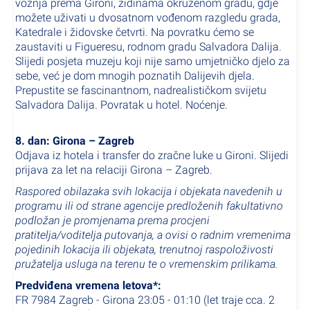
vožnja prema Gironi, zidinama okruženom gradu, gdje
možete uživati u dvosatnom vođenom razgledu grada,
Katedrale i židovske četvrti. Na povratku ćemo se
zaustaviti u Figueresu, rodnom gradu Salvadora Dalija.
Slijedi posjeta muzeju koji nije samo umjetničko djelo za
sebe, već je dom mnogih poznatih Dalijevih djela.
Prepustite se fascinantnom, nadrealističkom svijetu
Salvadora Dalija. Povratak u hotel. Noćenje.
8. dan: Girona – Zagreb
Odjava iz hotela i transfer do zračne luke u Gironi. Slijedi
prijava za let na relaciji Girona – Zagreb.
Raspored obilazaka svih lokacija i objekata navedenih u
programu ili od strane agencije predloženih fakultativno
podložan je promjenama prema procjeni
pratitelja/voditelja putovanja, a ovisi o radnim vremenima
pojedinih lokacija ili objekata, trenutnoj raspoloživosti
pružatelja usluga na terenu te o vremenskim prilikama.
Predviđena vremena letova*:
FR 7984 Zagreb - Girona 23:05 - 01:10 (let traje cca. 2