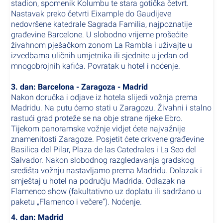
stadion, spomenik Kolumbu te stara gotička četvrt.
Nastavak preko četvrti Eixample do Gaudijeve
nedovršene katedrale Sagrada Familia, najpoznatije
građevine Barcelone. U slobodno vrijeme prošećite
živahnom pješačkom zonom La Rambla i uživajte u
izvedbama uličnih umjetnika ili sjednite u jedan od
mnogobrojnih kafića. Povratak u hotel i noćenje.
3. dan: Barcelona - Zaragoza - Madrid
Nakon doručka i odjave iz hotela slijedi vožnja prema
Madridu. Na putu ćemo stati u Zaragozu. Živahni i stalno
rastući grad proteže se na obje strane rijeke Ebro.
Tijekom panoramske vožnje vidjet ćete najvažnije
znamenitosti Zaragoze. Posjetit ćete crkvene građevine
Basilica del Pilar, Plaza de las Catedrales i La Seo del
Salvador. Nakon slobodnog razgledavanja gradskog
središta vožnju nastavljamo prema Madridu. Dolazak i
smještaj u hotel na području Madrida. Odlazak na
Flamenco show (fakultativno uz doplatu ili sadržano u
paketu „Flamenco i večere“). Noćenje.
4. dan: Madrid