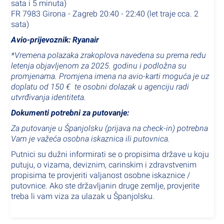
sata i 5 minuta)
FR 7983 Girona - Zagreb 20:40 - 22:40 (let traje cca. 2
sata)
Avio-prijevoznik: Ryanair
*Vremena polazaka zrakoplova navedena su prema redu
letenja objavljenom za 2025. godinu i podložna su
promjenama. Promjena imena na avio-karti moguća je uz
doplatu od 150 € te osobni dolazak u agenciju radi
utvrđivanja identiteta.
Dokumenti potrebni za putovanje:
Za putovanje u Španjolsku (prijava na check-in) potrebna
Vam je važeća osobna iskaznica ili putovnica.
Putnici su dužni informirati se o propisima države u koju
putuju, o vizama, deviznim, carinskim i zdravstvenim
propisima te provjeriti valjanost osobne iskaznice /
putovnice. Ako ste državljanin druge zemlje, provjerite
treba li vam viza za ulazak u Španjolsku.