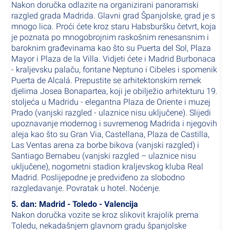
Nakon doručka odlazite na organizirani panoramski
razgled grada Madrida. Glavni grad Španjolske, grad je s
mnogo lica. Proći ćete kroz staru Habsburšku četvrt, koja
je poznata po mnogobrojnim raskošnim renesansnim i
baroknim građevinama kao što su Puerta del Sol, Plaza
Mayor i Plaza de la Villa. Vidjeti ćete i Madrid Burbonaca
- kraljevsku palaču, fontane Neptuno i Cibeles i spomenik
Puerta de Alcalá. Prepustite se arhitektonskim remek
djelima Josea Bonapartea, koji je obilježio arhitekturu 19.
stoljeća u Madridu - elegantna Plaza de Oriente i muzej
Prado (vanjski razgled - ulaznice nisu uključene). Slijedi
upoznavanje modernog i suvremenog Madrida i njegovih
aleja kao što su Gran Via, Castellana, Plaza de Castilla,
Las Ventas arena za borbe bikova (vanjski razgled) i
Santiago Bernabeu (vanjski razgled – ulaznice nisu
uključene), nogometni stadion kraljevskog kluba Real
Madrid. Poslijepodne je predviđeno za slobodno
razgledavanje. Povratak u hotel. Noćenje.
5. dan: Madrid - Toledo - Valencija
Nakon doručka vozite se kroz slikovit krajolik prema
Toledu, nekadašnjem glavnom gradu španjolske