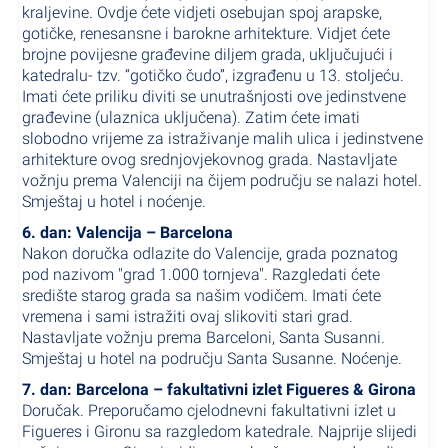
kraljevine. Ovdje ćete vidjeti osebujan spoj arapske,
gotičke, renesansne i barokne arhitekture. Vidjet ćete
brojne povijesne građevine diljem grada, uključujući i
katedralu- tzv. “gotičko čudo”, izgrađenu u 13. stoljeću.
Imati ćete priliku diviti se unutrašnjosti ove jedinstvene
građevine (ulaznica uključena). Zatim ćete imati
slobodno vrijeme za istraživanje malih ulica i jedinstvene
arhitekture ovog srednjovjekovnog grada. Nastavljate
vožnju prema Valenciji na čijem području se nalazi hotel.
Smještaj u hotel i noćenje.
6. dan: Valencija – Barcelona
Nakon doručka odlazite do Valencije, grada poznatog
pod nazivom "grad 1.000 tornjeva". Razgledati ćete
središte starog grada sa našim vodičem. Imati ćete
vremena i sami istražiti ovaj slikoviti stari grad.
Nastavljate vožnju prema Barceloni, Santa Susanni.
Smještaj u hotel na području Santa Susanne. Noćenje.
7. dan: Barcelona – fakultativni izlet Figueres & Girona
Doručak. Preporučamo cjelodnevni fakultativni izlet u
Figueres i Gironu sa razgledom katedrale. Najprije slijedi