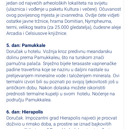
jedan od najvećih arheoloških lokaliteta na svijetu
(ulaznica i vođenje u paketu Kultura i večere). Očuvanost
ovog povijesnog mjesta je izvanredna. Ovdje ćete vidjeti
ostatke javne tržnice, hrama Domitian, Nympheuma,
termi, velikog teatra (za 25.000 gledatelja), čudesne aleje
Arcadia i Celsiusove knjižnice.
5. dan: Pamukkale
Doručak u hotelu. Vožnja kroz predivnu meandarsku
dolinu prema Pamukkaleu, što na turskom znači
pamučna palača. Snježno bijele terasaste vapnenačke
padine travertina koje se naziru u daljini nastale su
prelijevanjem mineralne vode i taloženjem minerala. Ovi
termalni izvori bili su poznati po svojoj ljekovitosti još u
antičkom dobu. Nakon dolaska možete iskoristiti
prednosti termalne kupelji u svom hotelu. Noćenje na
području Pamukkalea.
6. dan: Hierapolis
Doručak. Impozantni grad Hierapolis najveći je procvat
doživio u rimsko doba, a prostire se iznad bajkovitih