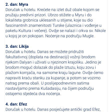
2. dan: Myra
Doručak u hotelu. Krećete na izlet duž obale kojom se
pružaju predivni prizori. Ubrzo stižete u Myru i do
lokaliteta grobnica uklesanih u stijene, koje su dio
fascinantnih znamenitosti Turske (ulaznica i vođenje u
paketu Kultura i večere). Ovdje se nalazi i crkva sv. Nikole
u kojoj je on pokopan. Noćenje na području Mugle.
3. dan: Likija
Doručak u hotelu. Danas se možete pridružiti
fakultativnoj (doplata na destinaciji) vožnji brodom
rijekom Dalyan i uživati u njezinom krajoliku. Jedino je
brodom moguć dolazak do plaže Iztuzu, koju zovu i
plažom kornjača, na samome kraju lagune. Ovdje ćemo
napraviti kraću stanku za kupanje, a potom se vozimo
natrag prema obali. U poslijepodnevnim satima
nastavljamo prema Kušadasiju, na čijem području
ostajemo sljedeća dva noćenja.
4. dan: Efez
Doručak u hotelu. Danas posjećujete antički grad Efez,