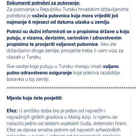
Dokumenti potrebni za putovanje:
Za putovanje u Republiku Tursku hrvatskim državljanima
potrebna je
važeća putovnica koja mora vrijediti još
najmanje 6 mjeseci od datuma ulaska u zemlju
.
Putnici su dužni informirati se o propisima države u koju
putuju, o vizama, deviznim, carinskim i zdravstvenim
propisima te provjeriti valjanost putovnice
. Ako ste
državljanin druge zemlje, provjerite treba li vam viza za
ulazak u Tursku.
Sve osobe koje putuju u Tursku moraju imati
valjano
putno-zdravstveno osiguranje
koje pokriva razdoblje
boravka u toj zemlji.
************************************************************
Mjesta koja ćete posjetiti:
Efez:
U antičko doba bio je jedan od najvećih i
najvažnijih grčkih gradova u Maloj Aziji. U njemu se
nalazilo jedno od sedam svjetskih čuda, Artemidin hram.
Efez se danas smatra jednim od najvećih arheoloških