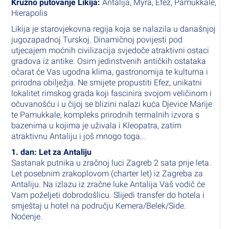
Kružno putovanje
Likija:
Antalija, Myra, Efez, Pamukkale,
Hierapolis
Likija je starovjekovna regija koja se nalazila u današnjoj
jugozapadnoj Turskoj. Dinamičnoj povijesti pod
utjecajem moćnih civilizacija svjedoče atraktivni ostaci
gradova iz antike. Osim jedinstvenih antičkih ostataka
očarat će Vas ugodna klima, gastronomija te kulturna i
prirodna obilježja. Ne smijete propustiti Efez, unikatni
lokalitet rimskog grada koji fascinira svojom veličinom i
očuvanošću i u čijoj se blizini nalazi kuća Djevice Marije
te Pamukkale, kompleks prirodnih termalnih izvora s
bazenima u kojima je uživala i Kleopatra, zatim
atraktivnu Antaliju i još mnogo toga...
1. dan: Let za Antaliju
Sastanak putnika u zračnoj luci Zagreb 2 sata prije leta.
Let posebnim zrakoplovom (charter let) iz Zagreba za
Antaliju. Na izlazu iz zračne luke Antalija Vaš vodič će
Vam poželjeti dobrodošlicu. Slijedi transfer do hotela i
smještaj u hotel na području Kemera/Belek/Side.
Noćenje.