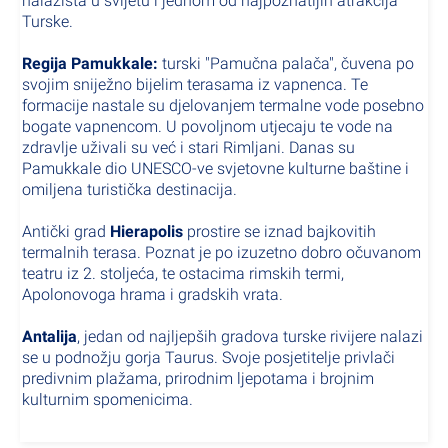
nalazišta u svijetu i jednom od najpoznatijih atrakcija
Turske.
Regija Pamukkale:
turski "Pamučna palača", čuvena po
svojim sniježno bijelim terasama iz vapnenca. Te
formacije nastale su djelovanjem termalne vode posebno
bogate vapnencom. U povoljnom utjecaju te vode na
zdravlje uživali su već i stari Rimljani. Danas su
Pamukkale dio UNESCO-ve svjetovne kulturne baštine i
omiljena turistička destinacija.
Antički grad
Hierapolis
prostire se iznad bajkovitih
termalnih terasa. Poznat je po izuzetno dobro očuvanom
teatru iz 2. stoljeća, te ostacima rimskih termi,
Apolonovoga hrama i gradskih vrata.
Antalija
, jedan od najljepših gradova turske rivijere nalazi
se u podnožju gorja Taurus. Svoje posjetitelje privlači
predivnim pIažama, prirodnim ljepotama i brojnim
kulturnim spomenicima.