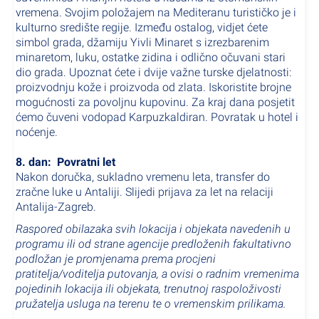
vremena. Svojim položajem na Mediteranu turističko je i
kulturno središte regije. Između ostalog, vidjet ćete
simbol grada, džamiju Yivli Minaret s izrezbarenim
minaretom, luku, ostatke zidina i odlično očuvani stari
dio grada. Upoznat ćete i dvije važne turske djelatnosti:
proizvodnju kože i proizvoda od zlata. Iskoristite brojne
mogućnosti za povoljnu kupovinu. Za kraj dana posjetit
ćemo čuveni vodopad Karpuzkaldiran. Povratak u hotel i
noćenje.
8. dan:
Povratni let
Nakon doručka, sukladno vremenu leta, transfer do
zračne luke u Antaliji. Slijedi prijava za let na relaciji
Antalija-Zagreb.
Raspored obilazaka svih lokacija i objekata navedenih u
programu ili od strane agencije predloženih fakultativno
podložan je promjenama prema procjeni
pratitelja/voditelja putovanja, a ovisi o radnim vremenima
pojedinih lokacija ili objekata, trenutnoj raspoloživosti
pružatelja usluga na terenu te o vremenskim prilikama.