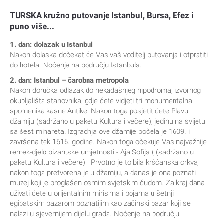
TURSKA kružno putovanje Istanbul, Bursa, Efez i
puno više...
1. dan: dolazak u Istanbul
Nakon dolaska dočekat će Vas vaš voditelj putovanja i otpratiti
do hotela. Noćenje na području Istanbula.
2. dan: Istanbul – čarobna metropola
Nakon doručka odlazak do nekadašnjeg hipodroma, izvornog
okupljališta stanovnika, gdje ćete vidjeti tri monumentalna
spomenika kasne Antike. Nakon toga posjetit ćete Plavu
džamiju (sadržano u paketu Kultura i večere), jedinu na svijetu
sa šest minareta. Izgradnja ove džamije počela je 1609. i
završena tek 1616. godine. Nakon toga očekuje Vas najvažnije
remek-djelo bizantske umjetnosti - Aja Sofija ( (sadržano u
paketu Kultura i večere) . Prvotno je to bila kršćanska crkva,
nakon toga pretvorena je u džamiju, a danas je ona poznati
muzej koji je proglašen osmim svjetskim čudom. Za kraj dana
uživati ćete u orijentalnim mirisima i bojama u šetnji
egipatskim bazarom poznatijim kao začinski bazar koji se
nalazi u sjevernijem dijelu grada. Noćenje na području