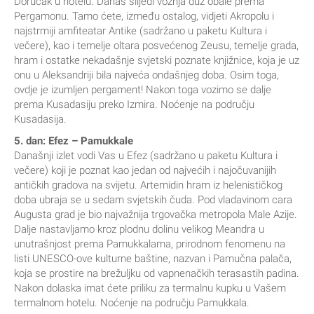
Doručak u hotelu. Danas slijedi vožnja duž obale prema
Pergamonu. Tamo ćete, između ostalog, vidjeti Akropolu i
najstrmiji amfiteatar Antike (sadržano u paketu Kultura i
večere), kao i temelje oltara posvećenog Zeusu, temelje grada,
hram i ostatke nekadašnje svjetski poznate knjižnice, koja je uz
onu u Aleksandriji bila najveća ondašnjeg doba. Osim toga,
ovdje je izumljen pergament! Nakon toga vozimo se dalje
prema Kusadasiju preko Izmira. Noćenje na području
Kusadasija.
5. dan: Efez – Pamukkale
Današnji izlet vodi Vas u Efez (sadržano u paketu Kultura i
večere) koji je poznat kao jedan od najvećih i najočuvanijih
antičkih gradova na svijetu. Artemidin hram iz helenističkog
doba ubraja se u sedam svjetskih čuda. Pod vladavinom cara
Augusta grad je bio najvažnija trgovačka metropola Male Azije.
Dalje nastavljamo kroz plodnu dolinu velikog Meandra u
unutrašnjost prema Pamukkalama, prirodnom fenomenu na
listi UNESCO-ove kulturne baštine, nazvan i Pamučna palača,
koja se prostire na brežuljku od vapnenačkih terasastih padina.
Nakon dolaska imat ćete priliku za termalnu kupku u Vašem
termalnom hotelu. Noćenje na području Pamukkala.