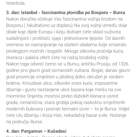
Istanbula.
3. dan: Istanbul - fascinantna plovidba po Bosporu – Bursa
Nakon doručka očekuje Vas fascinantna vožnja brodom na
Bosporu.( fakultativno uz doplatu) Na ovoj vožnji između dvije
obale koje dijele Europu i Aziju doživjet ćete sklad suživota
sadašnjosti i prošlosti, sjaja i jednostavne ljepote. Od davnih
vremena se nastanjivanje na slatkim obalama Azije smatralo
privilegijom moćnih i bogatih. Mnoga slikovita pročelja kuća,
dvoraca i palača otkrit ćete na našoj brodskoj vožnji.
Nakon toga odvest ćemo se u Bursu, antičku Prusiju, od 1326.
godine prvi glavni grad osmanskih sultana. Bogat, danas glavni
grad provincije smješten u plodnoj dolini, okružen je visokim
brdima. Krivudave ulice, slikovite stare kuće, impozantne
džamije i gusto nastanjene ulice bazara koje mirišu na sve
miomirise Orijenta; mostovi preko dubokih klanaca usred
grada, romantična, stara groblja pokraj raskošno smještenih
modernih bulevara i poznati termalni izvori – to je Bursa. Vidjet
ćete Ulu džamiju i Koza Han, nekadašnji bazar svile. Noćenje
na području Burse.
4. dan: Pergamon – Kušadasi