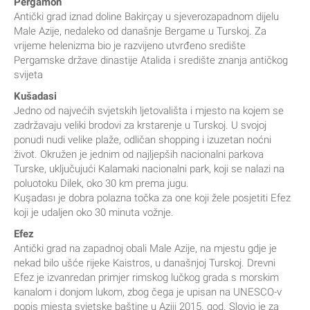
Pergamon
Antički grad iznad doline Bakirçay u sjeverozapadnom dijelu
Male Azije, nedaleko od današnje Bergame u Turskoj. Za
vrijeme helenizma bio je razvijeno utvrđeno središte
Pergamske države dinastije Atalida i središte znanja antičkog
svijeta
Kušadasi
Jedno od najvećih svjetskih ljetovališta i mjesto na kojem se
zadržavaju veliki brodovi za krstarenje u Turskoj. U svojoj
ponudi nudi velike plaže, odličan shopping i izuzetan noćni
život. Okružen je jednim od najljepših nacionalni parkova
Turske, uključujući Kalamaki nacionalni park, koji se nalazi na
poluotoku Dilek, oko 30 km prema jugu.
Kuşadası je dobra polazna točka za one koji žele posjetiti Efez
koji je udaljen oko 30 minuta vožnje.
Efez
Antički grad na zapadnoj obali Male Azije, na mjestu gdje je
nekad bilo ušće rijeke Kaistros, u današnjoj Turskoj. Drevni
Efez je izvanredan primjer rimskog lučkog grada s morskim
kanalom i donjom lukom, zbog čega je upisan na UNESCO-v
popis mjesta svjetske baštine u Aziji 2015. god. Slovio je za