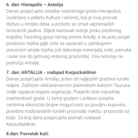
6. dan: Hierapolis – Antalija
Danas posjećujete ostatke raskošnoga grada Hierapolisa
(sadržano u paketu Kultura i večere), koji je svoj procvat
doživio u rimsko doba, a proteže se iznad vapnenačkih
terasastih padina. Slijedi nastavak vožnje preko predivnog
krajolika Taurskog gorja natrag prema Antaliji, a na putu posjet
predionici tepiha gdje ćete se upoznati s cjelokupnim
procesom izrade tepiha (od dobivanja materijala; svile, pamuka
i vune sve do gotovog vezenog proizvoda). Dva noćenja na
području Antalije.
7. dan: ANTALIJA - vodopad Karpuzkaldiran
Danas posjećujete Antaliju, jedan od najljepših gradova turske
rivijere. Zaštićen veličanstvenom planinskom kulisom Taurusa
ovdje uspijeva bogata vegetacija. Posjetiti ćete najvažnije
znamenitosti grada. U šetnji gradom i prilikom posjeta
centrima iskoristite brojne mogućnosti za povoljnu kupovinu,
posebno tradicionalnih turskih proizvoda: nakita i proizvoda od
kože. Za kraj dana posjećujete poznati vodopad
Karpuzkaldiran.
8.dan: Povratak kući