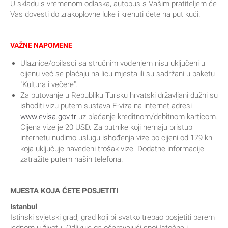
U skladu s vremenom odlaska, autobus s Vašim pratiteljem će
Vas dovesti do zrakoplovne luke i krenuti ćete na put kući.
VAŽNE NAPOMENE
Ulaznice/obilasci sa stručnim vođenjem nisu uključeni u
cijenu već se plaćaju na licu mjesta ili su sadržani u paketu
"Kultura i večere".
Za putovanje u Republiku Tursku hrvatski državljani dužni su
ishoditi vizu putem sustava E-viza na internet adresi
www.evisa.gov.tr
uz plaćanje kreditnom/debitnom karticom.
Cijena vize je 20 USD. Za putnike koji nemaju pristup
internetu nudimo uslugu ishođenja vize po cijeni od 179 kn
koja uključuje navedeni trošak vize. Dodatne informacije
zatražite putem naših telefona.
MJESTA KOJA ĆETE POSJETITI
Istanbul
Istinski svjetski grad, grad koji bi svatko trebao posjetiti barem