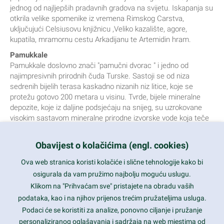
jednog od najljepših pradavnih gradova na svijetu. Iskapanja su
otkrila velike spomenike iz vremena Rimskog Carstva,
uključujući Celsiusovu knjižnicu ,Veliko kazalište, agore,
kupatila, mramornu cestu Arkadijanu te Artemidin hram.
Pamukkale
Pamukkale doslovno znači "pamučni dvorac " i jedno od
najimpresivnih prirodnih čuda Turske. Sastoji se od niza
sedrenih bijelih terasa kaskadno nizanih niz litice, koje se
protežu gotovo 200 metara u visinu. Tvrde, bijele mineralne
depozite, koje iz daljine podsjećaju na snijeg, su uzrokovane
visokim sastavom mineralne prirodne izvorske vode koja teče
niz liticu i koja se sakuplja u toplim bazenima na terasama.
Pamukkale su popularna turistička atrakcija sa strogim
Obavijest o kolačićima (engl. cookies)
uspostavljenim pravilima kako bi se sačuvale njene ljepote,
uključujući činjenicu da posjetitelji ne mogu više hodati po
Ova web stranica koristi kolačiće i slične tehnologije kako bi
terasama
osigurala da vam pružimo najbolju moguću uslugu.
Hierapolis
Klikom na "Prihvaćam sve" pristajete na obradu vaših
Antički grad koji se proteže iznad bajkovitih vapnenačkih
podataka, kao i na njihov prijenos trećim pružateljima usluga.
„terasa“ Pamukkala. Osnovala ga je pergamska kraljevska
Podaci će se koristiti za analize, ponovno ciljanje i pružanje
dinastija Atalida u 2. stoljeću pr. Kr. kao lječilište. Danas
personaliziranog oglašavanja i sadržaja na web mjestima od