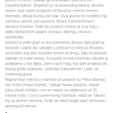
jednom u životu. Odlikuje ga očaravajući spoj Istočne i
Zapadne kulture. Smješten je na izvanrednoj lokaciji, okružen
vodom, koja uskim prolazom od Bospora i mirnim morem
Marmare, odvaja Europu od Azije. Ovaj grad je bio središte triju
carstava, poznat pod nazivima: Bizant, Konstantinopol i
današnji Istanbul. Svaki dio povijesti ostavio je svoj trag u
obliku fantastičnih palača, dvoraca, džamija, crkvava i
spomenika.
Istanbul je jedini grad na dva kontinenta, Bospor dijeli grad na
europski i azijski dio. Uživajte u prekrasnoj vožnji po Bosporu
sa brodom koji plovi sa jedne strane na drugu, kako bi pokazao
najbolje od svake strane. Europska strana Istanbula, također je
podijeljena u dva dijela, Zlatni rog ili Haliç, koji dijeli povijesni dio
starog grada Istanbula - područja Sultanahmet i Laleli, od
modernog grada.
Najpoznatija mjesta u Istanbulu za posjetiti su: Plava džamija,
Aya Sofya (Hagia Sophia), Topkapi Sarayi (palača) i Kapalı
Çarşı (Kpali čaršiija) i sve se nalaze na udaljenosti od 30
minuta hoda. U srcu suvremenog Istanbula, nalazi se Taksim
trg sa okolnim ulicama. Ovdje se nalazi bogat izbor restorana i
opuštajućih barova.