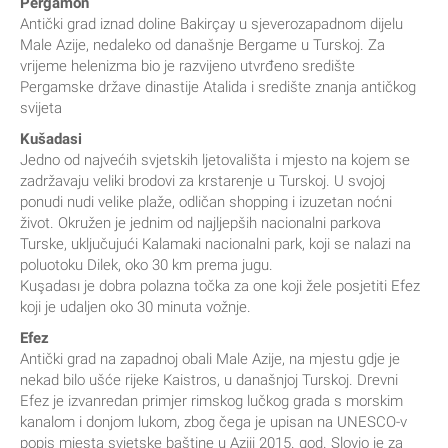
Pergamon
Antički grad iznad doline Bakirçay u sjeverozapadnom dijelu
Male Azije, nedaleko od današnje Bergame u Turskoj. Za
vrijeme helenizma bio je razvijeno utvrđeno središte
Pergamske države dinastije Atalida i središte znanja antičkog
svijeta
Kušadasi
Jedno od najvećih svjetskih ljetovališta i mjesto na kojem se
zadržavaju veliki brodovi za krstarenje u Turskoj. U svojoj
ponudi nudi velike plaže, odličan shopping i izuzetan noćni
život. Okružen je jednim od najljepših nacionalni parkova
Turske, uključujući Kalamaki nacionalni park, koji se nalazi na
poluotoku Dilek, oko 30 km prema jugu.
Kuşadası je dobra polazna točka za one koji žele posjetiti Efez
koji je udaljen oko 30 minuta vožnje.
Efez
Antički grad na zapadnoj obali Male Azije, na mjestu gdje je
nekad bilo ušće rijeke Kaistros, u današnjoj Turskoj. Drevni
Efez je izvanredan primjer rimskog lučkog grada s morskim
kanalom i donjom lukom, zbog čega je upisan na UNESCO-v
popis mjesta svjetske baštine u Aziji 2015. god. Slovio je za