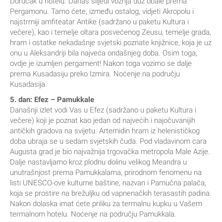
Doručak u hotelu. Danas slijedi vožnja duž obale prema
Pergamonu. Tamo ćete, između ostalog, vidjeti Akropolu i
najstrmiji amfiteatar Antike (sadržano u paketu Kultura i
večere), kao i temelje oltara posvećenog Zeusu, temelje grada,
hram i ostatke nekadašnje svjetski poznate knjižnice, koja je uz
onu u Aleksandriji bila najveća ondašnjeg doba. Osim toga,
ovdje je izumljen pergament! Nakon toga vozimo se dalje
prema Kusadasiju preko Izmira. Noćenje na području
Kusadasija.
5. dan: Efez – Pamukkale
Današnji izlet vodi Vas u Efez (sadržano u paketu Kultura i
večere) koji je poznat kao jedan od najvećih i najočuvanijih
antičkih gradova na svijetu. Artemidin hram iz helenističkog
doba ubraja se u sedam svjetskih čuda. Pod vladavinom cara
Augusta grad je bio najvažnija trgovačka metropola Male Azije.
Dalje nastavljamo kroz plodnu dolinu velikog Meandra u
unutrašnjost prema Pamukkalama, prirodnom fenomenu na
listi UNESCO-ove kulturne baštine, nazvan i Pamučna palača,
koja se prostire na brežuljku od vapnenačkih terasastih padina.
Nakon dolaska imat ćete priliku za termalnu kupku u Vašem
termalnom hotelu. Noćenje na području Pamukkala.