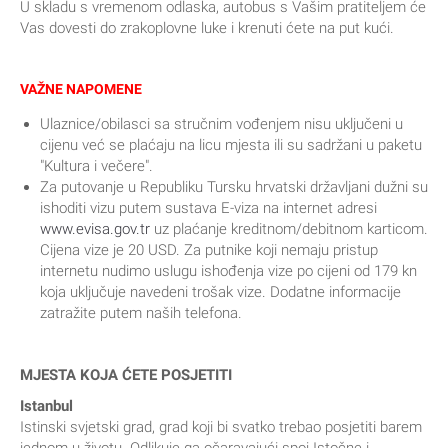
U skladu s vremenom odlaska, autobus s Vašim pratiteljem će
Vas dovesti do zrakoplovne luke i krenuti ćete na put kući.
VAŽNE NAPOMENE
Ulaznice/obilasci sa stručnim vođenjem nisu uključeni u
cijenu već se plaćaju na licu mjesta ili su sadržani u paketu
"Kultura i večere".
Za putovanje u Republiku Tursku hrvatski državljani dužni su
ishoditi vizu putem sustava E-viza na internet adresi
www.evisa.gov.tr
uz plaćanje kreditnom/debitnom karticom.
Cijena vize je 20 USD. Za putnike koji nemaju pristup
internetu nudimo uslugu ishođenja vize po cijeni od 179 kn
koja uključuje navedeni trošak vize. Dodatne informacije
zatražite putem naših telefona.
MJESTA KOJA ĆETE POSJETITI
Istanbul
Istinski svjetski grad, grad koji bi svatko trebao posjetiti barem