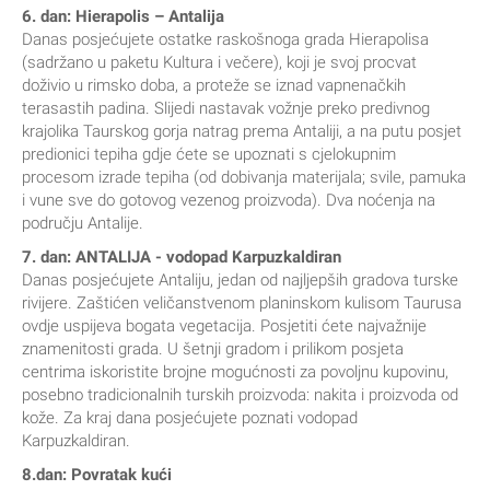
6. dan: Hierapolis – Antalija
Danas posjećujete ostatke raskošnoga grada Hierapolisa
(sadržano u paketu Kultura i večere), koji je svoj procvat
doživio u rimsko doba, a proteže se iznad vapnenačkih
terasastih padina. Slijedi nastavak vožnje preko predivnog
krajolika Taurskog gorja natrag prema Antaliji, a na putu posjet
predionici tepiha gdje ćete se upoznati s cjelokupnim
procesom izrade tepiha (od dobivanja materijala; svile, pamuka
i vune sve do gotovog vezenog proizvoda). Dva noćenja na
području Antalije.
7. dan: ANTALIJA - vodopad Karpuzkaldiran
Danas posjećujete Antaliju, jedan od najljepših gradova turske
rivijere. Zaštićen veličanstvenom planinskom kulisom Taurusa
ovdje uspijeva bogata vegetacija. Posjetiti ćete najvažnije
znamenitosti grada. U šetnji gradom i prilikom posjeta
centrima iskoristite brojne mogućnosti za povoljnu kupovinu,
posebno tradicionalnih turskih proizvoda: nakita i proizvoda od
kože. Za kraj dana posjećujete poznati vodopad
Karpuzkaldiran.
8.dan: Povratak kući