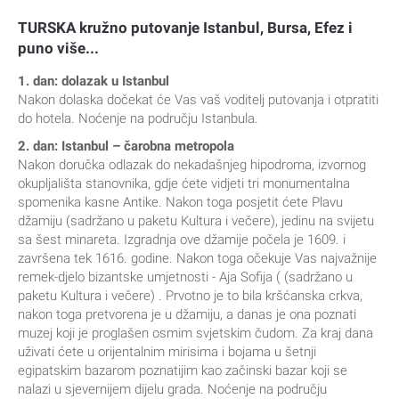
TURSKA kružno putovanje Istanbul, Bursa, Efez i
puno više...
1. dan: dolazak u Istanbul
Nakon dolaska dočekat će Vas vaš voditelj putovanja i otpratiti
do hotela. Noćenje na području Istanbula.
2. dan: Istanbul – čarobna metropola
Nakon doručka odlazak do nekadašnjeg hipodroma, izvornog
okupljališta stanovnika, gdje ćete vidjeti tri monumentalna
spomenika kasne Antike. Nakon toga posjetit ćete Plavu
džamiju (sadržano u paketu Kultura i večere), jedinu na svijetu
sa šest minareta. Izgradnja ove džamije počela je 1609. i
završena tek 1616. godine. Nakon toga očekuje Vas najvažnije
remek-djelo bizantske umjetnosti - Aja Sofija ( (sadržano u
paketu Kultura i večere) . Prvotno je to bila kršćanska crkva,
nakon toga pretvorena je u džamiju, a danas je ona poznati
muzej koji je proglašen osmim svjetskim čudom. Za kraj dana
uživati ćete u orijentalnim mirisima i bojama u šetnji
egipatskim bazarom poznatijim kao začinski bazar koji se
nalazi u sjevernijem dijelu grada. Noćenje na području