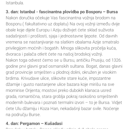
Istanbula.
3. dan: Istanbul - fascinantna plovidba po Bosporu – Bursa
Nakon doručka očekuje Vas fascinantna vožnja brodom na
Bosporu.( fakultativno uz doplatu) Na ovoj vožnji između dvije
obale koje dijele Europu i Aziju doživjet ćete sklad suživota
sadašnjosti i prošlosti, sjaja i jednostavne ljepote. Od davnih
vremena se nastanjivanje na slatkim obalama Azije smatralo
privilegijom moćnih i bogatih. Mnoga slikovita pročelja kuća,
dvoraca i palača otkrit ćete na našoj brodskoj vožnji.
Nakon toga odvest ćemo se u Bursu, antičku Prusiju, od 1326.
godine prvi glavni grad osmanskih sultana. Bogat, danas glavni
grad provincije smješten u plodnoj dolini, okružen je visokim
brdima. Krivudave ulice, slikovite stare kuće, impozantne
džamije i gusto nastanjene ulice bazara koje mirišu na sve
miomirise Orijenta; mostovi preko dubokih klanaca usred
grada, romantična, stara groblja pokraj raskošno smještenih
modernih bulevara i poznati termalni izvori – to je Bursa. Vidjet
ćete Ulu džamiju i Koza Han, nekadašnji bazar svile. Noćenje
na području Burse.
4. dan: Pergamon – Kušadasi