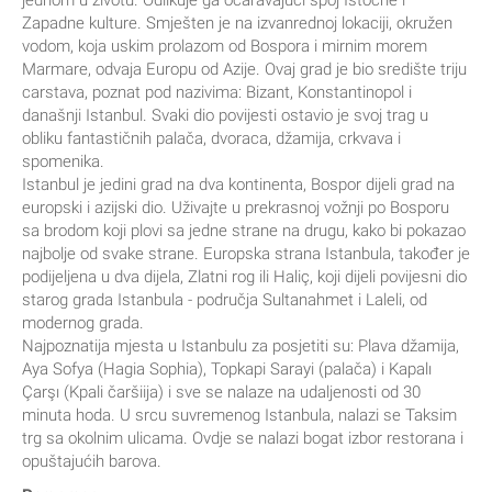
jednom u životu. Odlikuje ga očaravajući spoj Istočne i
Zapadne kulture. Smješten je na izvanrednoj lokaciji, okružen
vodom, koja uskim prolazom od Bospora i mirnim morem
Marmare, odvaja Europu od Azije. Ovaj grad je bio središte triju
carstava, poznat pod nazivima: Bizant, Konstantinopol i
današnji Istanbul. Svaki dio povijesti ostavio je svoj trag u
obliku fantastičnih palača, dvoraca, džamija, crkvava i
spomenika.
Istanbul je jedini grad na dva kontinenta, Bospor dijeli grad na
europski i azijski dio. Uživajte u prekrasnoj vožnji po Bosporu
sa brodom koji plovi sa jedne strane na drugu, kako bi pokazao
najbolje od svake strane. Europska strana Istanbula, također je
podijeljena u dva dijela, Zlatni rog ili Haliç, koji dijeli povijesni dio
starog grada Istanbula - područja Sultanahmet i Laleli, od
modernog grada.
Najpoznatija mjesta u Istanbulu za posjetiti su: Plava džamija,
Aya Sofya (Hagia Sophia), Topkapi Sarayi (palača) i Kapalı
Çarşı (Kpali čaršiija) i sve se nalaze na udaljenosti od 30
minuta hoda. U srcu suvremenog Istanbula, nalazi se Taksim
trg sa okolnim ulicama. Ovdje se nalazi bogat izbor restorana i
opuštajućih barova.