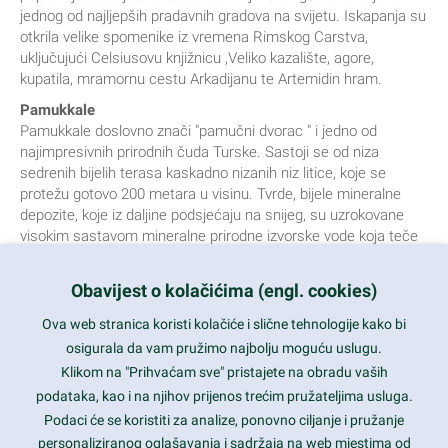
jednog od najljepših pradavnih gradova na svijetu. Iskapanja su
otkrila velike spomenike iz vremena Rimskog Carstva,
uključujući Celsiusovu knjižnicu ,Veliko kazalište, agore,
kupatila, mramornu cestu Arkadijanu te Artemidin hram.
Pamukkale
Pamukkale doslovno znači "pamučni dvorac " i jedno od
najimpresivnih prirodnih čuda Turske. Sastoji se od niza
sedrenih bijelih terasa kaskadno nizanih niz litice, koje se
protežu gotovo 200 metara u visinu. Tvrde, bijele mineralne
depozite, koje iz daljine podsjećaju na snijeg, su uzrokovane
visokim sastavom mineralne prirodne izvorske vode koja teče
niz liticu i koja se sakuplja u toplim bazenima na terasama.
Pamukkale su popularna turistička atrakcija sa strogim
Obavijest o kolačićima (engl. cookies)
uspostavljenim pravilima kako bi se sačuvale njene ljepote,
uključujući činjenicu da posjetitelji ne mogu više hodati po
Ova web stranica koristi kolačiće i slične tehnologije kako bi
terasama
osigurala da vam pružimo najbolju moguću uslugu.
Hierapolis
Klikom na "Prihvaćam sve" pristajete na obradu vaših
Antički grad koji se proteže iznad bajkovitih vapnenačkih
podataka, kao i na njihov prijenos trećim pružateljima usluga.
„terasa“ Pamukkala. Osnovala ga je pergamska kraljevska
Podaci će se koristiti za analize, ponovno ciljanje i pružanje
dinastija Atalida u 2. stoljeću pr. Kr. kao lječilište. Danas
personaliziranog oglašavanja i sadržaja na web mjestima od