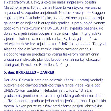
s katedralom St. Bavo, u kojoj se nalazi impresivni poliptih
Mistično janje iz 15. st., Jana i Huberta van Eycka, vjerojatno
najveća slika zapadne umjetnosti. Nastavak vožnje do Bruggea
– grada piva, čokolade i čipke, a zbog iznimne ljepote smatraju
ga jednim od najljepših europskih gradića, s potpuno očuvanom
gotičkom arhitekturom (na UNESCO listi svjetske baštine). Po
dolasku, slijedi šetnja povijesnim centrom: glavni trg, gradska
vijećnica, katedrala, romanička crkva Sv. Krvi, gdje se čuva
relikvija Isusove krvi koju je nakon 2. križarskog pohoda Tierryod
Alsacea donio iz Svete zemlje. Nakon razgleda grada, u
slobodno vrijeme predlažemo vožnju fijakerom romantičnim
uličicama ili slikovitu plovidbu brodom kanalima koji okružuju
stari grad. Povratak u Bruxelles. Noćenje.
5. dan: BRUXELLES – ZAGREB
Doručak. Odjava iz hotela te odlazak u šetnju u pratnji voditelja
putovanja do glavnog gradskog trga Grande Place koji je pod
UNESCO-vom zaštitom. Nekadašnja tržnica iz 13. st. s
gradskom vijećnicom, baroknim i gotičkim građevinama, danas
je živahni centar grada te jedan od najljepših europskih gradskih
trgova. Nakon pauze za ručak predlažemo posjetu obrtničkim