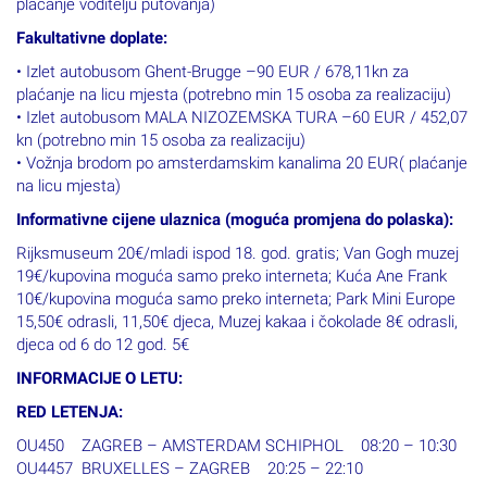
plaćanje voditelju putovanja)
Fakultativne doplate:
• Izlet autobusom Ghent-Brugge –90 EUR / 678,11kn za
plaćanje na licu mjesta (potrebno min 15 osoba za realizaciju)
• Izlet autobusom MALA NIZOZEMSKA TURA –60 EUR / 452,07
kn (potrebno min 15 osoba za realizaciju)
• Vožnja brodom po amsterdamskim kanalima 20 EUR( plaćanje
na licu mjesta)
Informativne cijene ulaznica (moguća promjena do polaska):
Rijksmuseum 20€/mladi ispod 18. god. gratis; Van Gogh muzej
19€/kupovina moguća samo preko interneta; Kuća Ane Frank
10€/kupovina moguća samo preko interneta; Park Mini Europe
15,50€ odrasli, 11,50€ djeca, Muzej kakaa i čokolade 8€ odrasli,
djeca od 6 do 12 god. 5€
INFORMACIJE O LETU:
RED LETENJA:
OU450 ZAGREB – AMSTERDAM SCHIPHOL 08:20 – 10:30
OU4457 BRUXELLES – ZAGREB 20:25 – 22:10