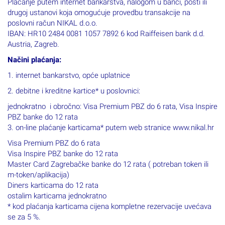
Plaćanje putem internet bankarstva, nalogom u banci, pošti ili
drugoj ustanovi koja omogućuje provedbu transakcije na
poslovni račun NIKAL d.o.o.
IBAN: HR10 2484 0081 1057 7892 6 kod Raiffeisen bank d.d.
Austria, Zagreb.
Načini plaćanja:
1. internet bankarstvo, opće uplatnice
2. debitne i kreditne kartice* u poslovnici:
jednokratno i obročno: Visa Premium PBZ do 6 rata, Visa Inspire
PBZ banke do 12 rata
3. on-line plaćanje karticama* putem web stranice www.nikal.hr
Visa Premium PBZ do 6 rata
Visa Inspire PBZ banke do 12 rata
Master Card Zagrebačke banke do 12 rata ( potreban token ili
m-token/aplikacija)
Diners karticama do 12 rata
ostalim karticama jednokratno
* kod plaćanja karticama cijena kompletne rezervacije uvećava
se za 5 %.