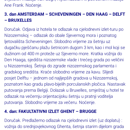
Ane Frank. Noćenje.
3. dan AMSTERDAM – SCHEVENINGEN – DEN HAAG – DELFT
– BRUXELLES
Doručak. Odjava iz hotela te odlazak na cjelodnevni izlet-turu po
Nizozemskoj – odlazak do obale Sjevernog mora i poznatog
ljetovališta Scheveningen. Slobodno vrijeme za šetnju uz
dugačku pješčanu plažu šetnicom dugom 3 km, kao i mol koji se
dužinom od 400 m proteže uz Sjeverno more. Kratka vožnja do
Den Haaga, sjedišta nizozemske vlade i trećeg grada po veličini
u Nizozemskoj. Šetnja do zgrade nizozemskog parlamenta i
gradskog središta. Kraće slobodno vrijeme za kavu. Slijedi
posjet Delftu – jednom od najljepših gradova u Nizozemskoj,
poznatom kao gradu plavo-bijelih porculanskih pločica. Nastavak
putovanja prema Belgiji. Dolazak u Bruxelles, smještaj u hotel te
odlazak na večernju orijentacijsku šetnju u pratnji voditelja
putovanja. Slobodno vrijeme za večeru. Noćenje.
4. dan: FAKULTATIVNI IZLET GHENT – BRUGGE
Doručak. Predlažemo odlazak na cjelodnevni izlet (uz doplatu) :
vožnja do srednjovjekovnog Ghenta, šetnja starim dijelom grada