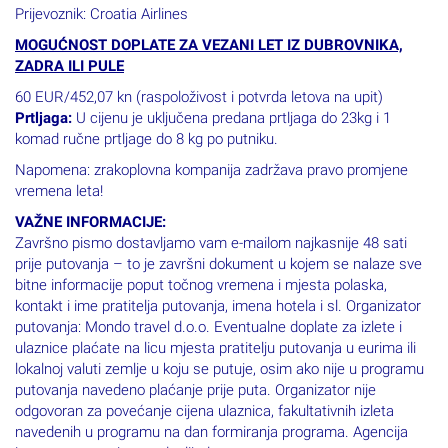
Prijevoznik: Croatia Airlines
MOGUĆNOST DOPLATE ZA VEZANI LET IZ DUBROVNIKA,
ZADRA ILI PULE
60 EUR/452,07 kn (raspoloživost i potvrda letova na upit)
Prtljaga:
U cijenu je uključena predana prtljaga do 23kg i 1
komad ručne prtljage do 8 kg po putniku.
Napomena: zrakoplovna kompanija zadržava pravo promjene
vremena leta!
VAŽNE INFORMACIJE:
Završno pismo dostavljamo vam e-mailom najkasnije 48 sati
prije putovanja – to je završni dokument u kojem se nalaze sve
bitne informacije poput točnog vremena i mjesta polaska,
kontakt i ime pratitelja putovanja, imena hotela i sl. Organizator
putovanja: Mondo travel d.o.o. Eventualne doplate za izlete i
ulaznice plaćate na licu mjesta pratitelju putovanja u eurima ili
lokalnoj valuti zemlje u koju se putuje, osim ako nije u programu
putovanja navedeno plaćanje prije puta. Organizator nije
odgovoran za povećanje cijena ulaznica, fakultativnih izleta
navedenih u programu na dan formiranja programa. Agencija