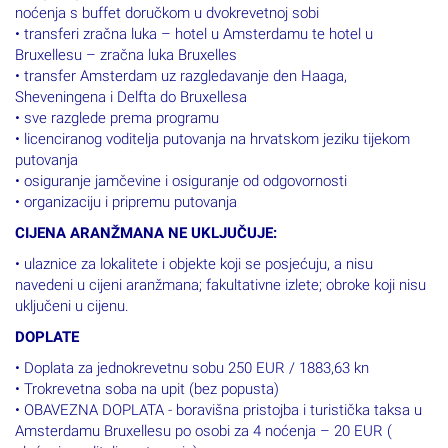
noćenja s buffet doručkom u dvokrevetnoj sobi
• transferi zračna luka – hotel u Amsterdamu te hotel u
Bruxellesu – zračna luka Bruxelles
• transfer Amsterdam uz razgledavanje den Haaga,
Sheveningena i Delfta do Bruxellesa
• sve razglede prema programu
• licenciranog voditelja putovanja na hrvatskom jeziku tijekom
putovanja
• osiguranje jamčevine i osiguranje od odgovornosti
• organizaciju i pripremu putovanja
CIJENA ARANŽMANA NE UKLJUČUJE:
• ulaznice za lokalitete i objekte koji se posjećuju, a nisu
navedeni u cijeni aranžmana; fakultativne izlete; obroke koji nisu
uključeni u cijenu.
DOPLATE
• Doplata za jednokrevetnu sobu 250 EUR / 1883,63 kn
• Trokrevetna soba na upit (bez popusta)
• OBAVEZNA DOPLATA - boravišna pristojba i turistička taksa u
Amsterdamu Bruxellesu po osobi za 4 noćenja – 20 EUR (