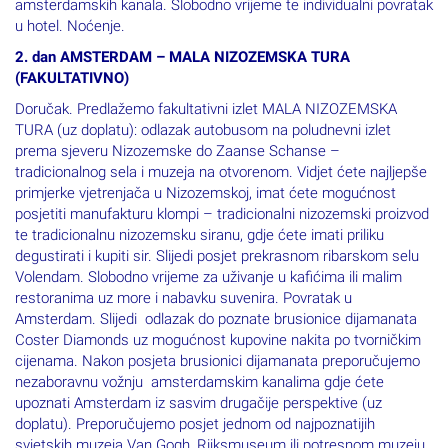
amsterdamskih kanala. Slobodno vrijeme te individualni povratak
u hotel. Noćenje.
2. dan AMSTERDAM – MALA NIZOZEMSKA TURA
(FAKULTATIVNO)
Doručak. Predlažemo fakultativni izlet MALA NIZOZEMSKA
TURA (uz doplatu): odlazak autobusom na poludnevni izlet
prema sjeveru Nizozemske do Zaanse Schanse –
tradicionalnog sela i muzeja na otvorenom. Vidjet ćete najljepše
primjerke vjetrenjača u Nizozemskoj, imat ćete mogućnost
posjetiti manufakturu klompi – tradicionalni nizozemski proizvod
te tradicionalnu nizozemsku siranu, gdje ćete imati priliku
degustirati i kupiti sir. Slijedi posjet prekrasnom ribarskom selu
Volendam. Slobodno vrijeme za uživanje u kafićima ili malim
restoranima uz more i nabavku suvenira. Povratak u
Amsterdam. Slijedi odlazak do poznate brusionice dijamanata
Coster Diamonds uz mogućnost kupovine nakita po tvorničkim
cijenama. Nakon posjeta brusionici dijamanata preporučujemo
nezaboravnu vožnju amsterdamskim kanalima gdje ćete
upoznati Amsterdam iz sasvim drugačije perspektive (uz
doplatu). Preporučujemo posjet jednom od najpoznatijih
svjetskih muzeja Van Gogh, Rijksmuseum ili potresnom muzeju