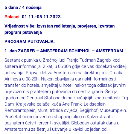
5 dana / 4 noćenja
Polasci:
01.11.-05.11.2023.
Vrijednost više: izvrstan red letenja, provjeren, izvrstan
program putovanja
PROGRAM PUTOVANJA:
1. dan ZAGREB – AMSTERDAM SCHIPHOL – AMSTERDAM
Sastanak putnika u Zračnoj luci Franjo Tuđman Zagreb, kod
šaltera informacija, 2 kat, u 06:30h gdje će vas dočekati voditelj
putovanja. Prijava i let za Amsterdam na direktnoj liniji Croatia
Airlinesa u 08:20h. Nakon obavljanja carinskih formalnosti,
transfer do hotela, smještaj u hotel, nakon toga odlazak javnim
prijevozom s pratiteljem putovanja do centra grada. Šetnja
gradom od Centraal Stationa do najznačajnijih znamenitosti: Trg
Dam, Kraljevska palače, kuća Ane Frank, Leidseplein,
Rembrantsplein, Munt, tržnica cvijeća, Begijnhof, Museumplein.
Prošetat ćemo čuvenom shopping ulicom Kalverstraat i
poznatom četvrti crvenih svjetiljki. Slobodan ostatak dana u
Amsterdamu za šetnju i uživanje u kavici uz jedan od