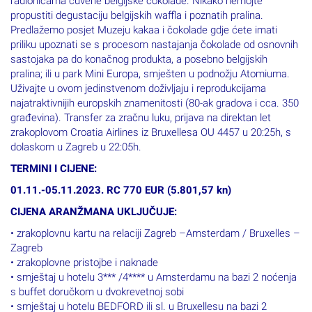
radionicama čuvene belgijske čokolade. Nikako nemojte
propustiti degustaciju belgijskih waffla i poznatih pralina.
Predlažemo posjet Muzeju kakaa i čokolade gdje ćete imati
priliku upoznati se s procesom nastajanja čokolade od osnovnih
sastojaka pa do konačnog produkta, a posebno belgijskih
pralina; ili u park Mini Europa, smješten u podnožju Atomiuma.
Uživajte u ovom jedinstvenom doživljaju i reprodukcijama
najatraktivnijih europskih znamenitosti (80-ak gradova i cca. 350
građevina). Transfer za zračnu luku, prijava na direktan let
zrakoplovom Croatia Airlines iz Bruxellesa OU 4457 u 20:25h, s
dolaskom u Zagreb u 22:05h.
TERMINI I CIJENE:
01.11.-05.11.2023. RC 770 EUR (5.801,57 kn)
CIJENA ARANŽMANA UKLJUČUJE:
• zrakoplovnu kartu na relaciji Zagreb –Amsterdam / Bruxelles –
Zagreb
• zrakoplovne pristojbe i naknade
• smještaj u hotelu 3*** /4**** u Amsterdamu na bazi 2 noćenja
s buffet doručkom u dvokrevetnoj sobi
• smještaj u hotelu BEDFORD ili sl. u Bruxellesu na bazi 2