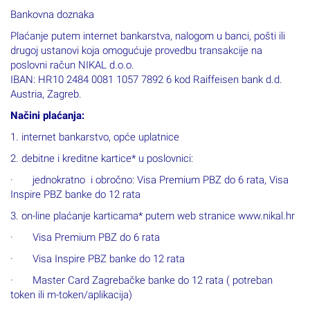
Bankovna doznaka
Plaćanje putem internet bankarstva, nalogom u banci, pošti ili
drugoj ustanovi koja omogućuje provedbu transakcije na
poslovni račun NIKAL d.o.o.
IBAN: HR10 2484 0081 1057 7892 6 kod Raiffeisen bank d.d.
Austria, Zagreb.
Načini plaćanja:
1. internet bankarstvo, opće uplatnice
2. debitne i kreditne kartice* u poslovnici:
· jednokratno i obročno: Visa Premium PBZ do 6 rata, Visa
Inspire PBZ banke do 12 rata
3. on-line plaćanje karticama* putem web stranice www.nikal.hr
· Visa Premium PBZ do 6 rata
· Visa Inspire PBZ banke do 12 rata
· Master Card Zagrebačke banke do 12 rata ( potreban
token ili m-token/aplikacija)