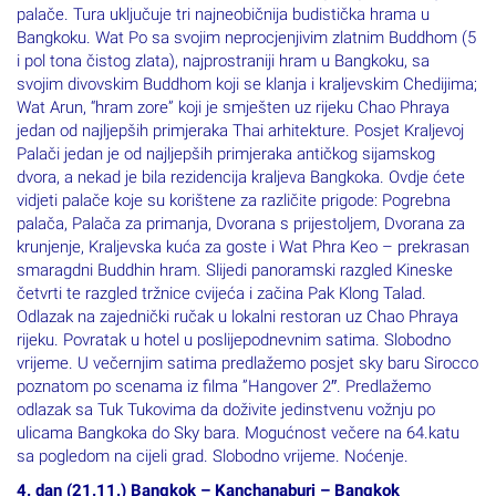
palače. Tura uključuje tri najneobičnija budistička hrama u
Bangkoku. Wat Po sa svojim neprocjenjivim zlatnim Buddhom (5
i pol tona čistog zlata), najprostraniji hram u Bangkoku, sa
svojim divovskim Buddhom koji se klanja i kraljevskim Chedijima;
Wat Arun, “hram zore” koji je smješten uz rijeku Chao Phraya
jedan od najljepših primjeraka Thai arhitekture. Posjet Kraljevoj
Palači jedan je od najljepših primjeraka antičkog sijamskog
dvora, a nekad je bila rezidencija kraljeva Bangkoka. Ovdje ćete
vidjeti palače koje su korištene za različite prigode: Pogrebna
palača, Palača za primanja, Dvorana s prijestoljem, Dvorana za
krunjenje, Kraljevska kuća za goste i Wat Phra Keo – prekrasan
smaragdni Buddhin hram. Slijedi panoramski razgled Kineske
četvrti te razgled tržnice cvijeća i začina Pak Klong Talad.
Odlazak na zajednički ručak u lokalni restoran uz Chao Phraya
rijeku. Povratak u hotel u poslijepodnevnim satima. Slobodno
vrijeme. U večernjim satima predlažemo posjet sky baru Sirocco
poznatom po scenama iz filma ”Hangover 2″. Predlažemo
odlazak sa Tuk Tukovima da doživite jedinstvenu vožnju po
ulicama Bangkoka do Sky bara. Mogućnost večere na 64.katu
sa pogledom na cijeli grad. Slobodno vrijeme. Noćenje.
4. dan (21.11.) Bangkok – Kanchanaburi – Bangkok