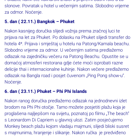
slonove. Povratak u hotel u večernjim satima. Slobodno vrijeme
za odmor. Noćenje.
5. dan ( 22.11.) Bangkok – Phuket
Nakon kasnijeg doručka slijedi vožnja prema zračnoj luci te
prijava na let za Phuket. Po dolasku na Phuket slijedi transfer do
hotela 4*. Prijava i smještaj u hotelu na Patong/Kamala beachu.
Slobodno vrijeme za odmor. U večernjim satima predlažemo
odlazak na zajedničku večeru na Patong Beachu. Opustite se u
domaćoj atmosferi restorana gdje ćete moći isprobati razne
delicije thai i internacionalne kuhinje. Nakon večere predlažemo
odlazak na Bangla road i posjet čuvenom „Ping Pong show-u“.
Noćenje.
6. dan ( 23.11.) Phuket – Phi Phi Islands
Nakon ranog doručka predlažemo odlazak na jednodnevni izlet
brodom na Phi Phi otočje. Tamo možete posjetiti plažu koja je
proglašena najljepšom na svijetu, poznatoj po filmu „The beach“
s Leonardom Di Capriem u glavnoj ulozi. Zatim posjećujemo
Monkey beach plažu kojom vladaju majmuni, slijedi bliski susret
s majmunima, hranjenje i slikanje. Nakon ručka je predviđeno