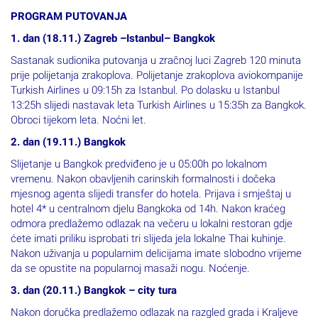
PROGRAM PUTOVANJA
1. dan (18.11.) Zagreb –Istanbul– Bangkok
Sastanak sudionika putovanja u zračnoj luci Zagreb 120 minuta
prije polijetanja zrakoplova. Polijetanje zrakoplova aviokompanije
Turkish Airlines u 09:15h za Istanbul. Po dolasku u Istanbul
13:25h slijedi nastavak leta Turkish Airlines u 15:35h za Bangkok.
Obroci tijekom leta. Noćni let.
2. dan (19.11.) Bangkok
Slijetanje u Bangkok predviđeno je u 05:00h po lokalnom
vremenu. Nakon obavljenih carinskih formalnosti i dočeka
mjesnog agenta slijedi transfer do hotela. Prijava i smještaj u
hotel 4* u centralnom djelu Bangkoka od 14h. Nakon kraćeg
odmora predlažemo odlazak na večeru u lokalni restoran gdje
ćete imati priliku isprobati tri slijeda jela lokalne Thai kuhinje.
Nakon uživanja u popularnim delicijama imate slobodno vrijeme
da se opustite na popularnoj masaži nogu. Noćenje.
3. dan (20.11.) Bangkok – city tura
Nakon doručka predlažemo odlazak na razgled grada i Kraljeve