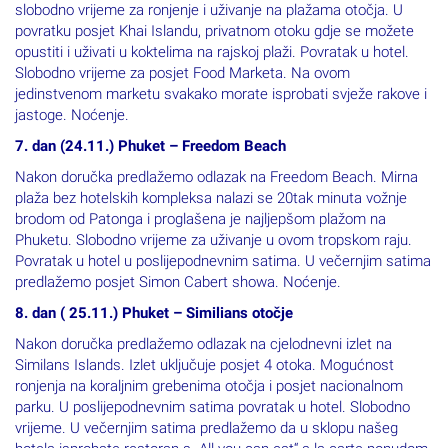
slobodno vrijeme za ronjenje i uživanje na plažama otočja. U
povratku posjet Khai Islandu, privatnom otoku gdje se možete
opustiti i uživati u koktelima na rajskoj plaži. Povratak u hotel.
Slobodno vrijeme za posjet Food Marketa. Na ovom
jedinstvenom marketu svakako morate isprobati svježe rakove i
jastoge. Noćenje.
7. dan (24.11.) Phuket – Freedom Beach
Nakon doručka predlažemo odlazak na Freedom Beach. Mirna
plaža bez hotelskih kompleksa nalazi se 20tak minuta vožnje
brodom od Patonga i proglašena je najljepšom plažom na
Phuketu. Slobodno vrijeme za uživanje u ovom tropskom raju.
Povratak u hotel u poslijepodnevnim satima. U večernjim satima
predlažemo posjet Simon Cabert showa. Noćenje.
8. dan ( 25.11.) Phuket – Similians otočje
Nakon doručka predlažemo odlazak na cjelodnevni izlet na
Similans Islands. Izlet uključuje posjet 4 otoka. Mogućnost
ronjenja na koraljnim grebenima otočja i posjet nacionalnom
parku. U poslijepodnevnim satima povratak u hotel. Slobodno
vrijeme. U večernjim satima predlažemo da u sklopu našeg