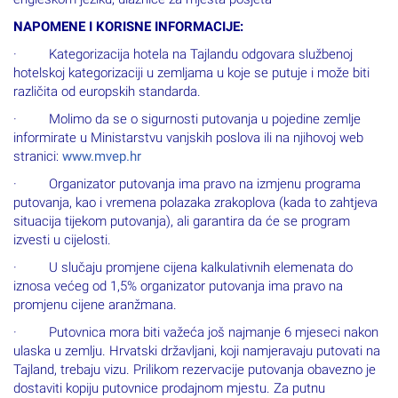
NAPOMENE I KORISNE INFORMACIJE:
· Kategorizacija hotela na Tajlandu odgovara službenoj
hotelskoj kategorizaciji u zemljama u koje se putuje i može biti
različita od europskih standarda.
· Molimo da se o sigurnosti putovanja u pojedine zemlje
informirate u Ministarstvu vanjskih poslova ili na njihovoj web
stranici:
www.mvep.hr
· Organizator putovanja ima pravo na izmjenu programa
putovanja, kao i vremena polazaka zrakoplova (kada to zahtjeva
situacija tijekom putovanja), ali garantira da će se program
izvesti u cijelosti.
· U slučaju promjene cijena kalkulativnih elemenata do
iznosa većeg od 1,5% organizator putovanja ima pravo na
promjenu cijene aranžmana.
· Putovnica mora biti važeća još najmanje 6 mjeseci nakon
ulaska u zemlju. Hrvatski državljani, koji namjeravaju putovati na
Tajland, trebaju vizu. Prilikom rezervacije putovanja obavezno je
dostaviti kopiju putovnice prodajnom mjestu. Za putnu