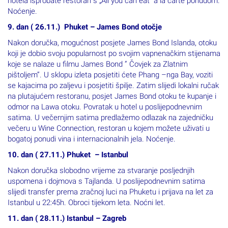
hotela isprobate restoran s „All you can eat“ a la carte ponudom.
Noćenje.
9. dan ( 26.11.) Phuket – James Bond otočje
Nakon doručka, mogućnost posjete James Bond Islanda, otoku
koji je dobio svoju popularnost po svojim vapnenačkim stijenama
koje se nalaze u filmu James Bond ” Čovjek za Zlatnim
pištoljem”. U sklopu izleta posjetiti ćete Phang –nga Bay, voziti
se kajacima po zaljevu i posjetiti špilje. Zatim slijedi lokalni ručak
na plutajućem restoranu, posjet James Bond otoku te kupanje i
odmor na Lawa otoku. Povratak u hotel u poslijepodnevnim
satima. U večernjim satima predlažemo odlazak na zajedničku
večeru u Wine Connection, restoran u kojem možete uživati u
bogatoj ponudi vina i internacionalnih jela. Noćenje.
10. dan ( 27.11.) Phuket – Istanbul
Nakon doručka slobodno vrijeme za stvaranje posljednjih
uspomena i dojmova s Tajlanda. U poslijepodnevnim satima
slijedi transfer prema zračnoj luci na Phuketu i prijava na let za
Istanbul u 22:45h. Obroci tijekom leta. Noćni let.
11. dan ( 28.11.) Istanbul – Zagreb