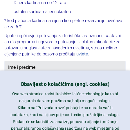
· Diners karticama do 12 rata
· ostalim karticama jednokratno
* kod plaćanja karticama cijena kompletne rezervacije uvećava
se za 5 %
Upute i opći uvjeti putovanja za turističke aranžmane sastavni
su dio programa i ugovora o putovanju. Uplatom akontacije za
putovanju suglasni ste s navedenim uvjetima, stoga molimo
cijenjene putnike da pozorno pročitaju
uvjete.
Obavijest o kolačićima (engl. cookies)
Ova web stranica koristi kolačiće i slične tehnologije kako bi
osigurala da vam pružimo najbolju moguću uslugu.
Klikom na "Prihvaćam sve" pristajete na obradu vaših
podataka, kao i na njihov prijenos trećim pružateljima usluga.
Podaci će se koristiti za analize, ponovno ciljanje i pružanje
personaliziranog oglašavanja i sadržaja na web mjestima od