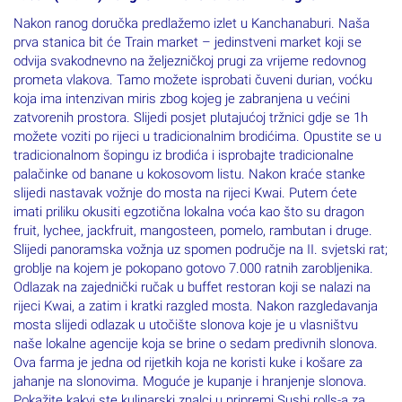
Nakon ranog doručka predlažemo izlet u Kanchanaburi. Naša
prva stanica bit će Train market – jedinstveni market koji se
odvija svakodnevno na željezničkoj prugi za vrijeme redovnog
prometa vlakova. Tamo možete isprobati čuveni durian, voćku
koja ima intenzivan miris zbog kojeg je zabranjena u većini
zatvorenih prostora. Slijedi posjet plutajućoj tržnici gdje se 1h
možete voziti po rijeci u tradicionalnim brodićima. Opustite se u
tradicionalnom šopingu iz brodića i isprobajte tradicionalne
palačinke od banane u kokosovom listu. Nakon kraće stanke
slijedi nastavak vožnje do mosta na rijeci Kwai. Putem ćete
imati priliku okusiti egzotična lokalna voća kao što su dragon
fruit, lychee, jackfruit, mangosteen, pomelo, rambutan i druge.
Slijedi panoramska vožnja uz spomen područje na II. svjetski rat;
groblje na kojem je pokopano gotovo 7.000 ratnih zarobljenika.
Odlazak na zajednički ručak u buffet restoran koji se nalazi na
rijeci Kwai, a zatim i kratki razgled mosta. Nakon razgledavanja
mosta slijedi odlazak u utočište slonova koje je u vlasništvu
naše lokalne agencije koja se brine o sedam predivnih slonova.
Ova farma je jedna od rijetkih koja ne koristi kuke i košare za
jahanje na slonovima. Moguće je kupanje i hranjenje slonova.
Pokažite kakvi ste kulinarski znalci u pripremi Sushi rolls-a za