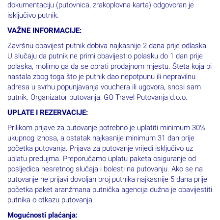
dokumentaciju (putovnica, zrakoplovna karta) odgovoran je
isključivo putnik.
VAŽNE INFORMACIJE:
Završnu obavijest putnik dobiva najkasnije 2 dana prije odlaska.
U slučaju da putnik ne primi obavijest o polasku do 1 dan prije
polaska, molimo ga da se obrati prodajnom mjestu. Šteta koja bi
nastala zbog toga što je putnik dao nepotpunu ili nepravilnu
adresa u svrhu popunjavanja vouchera ili ugovora, snosi sam
putnik. Organizator putovanja: GO Travel Putovanja d.o.o.
UPLATE I REZERVACIJE:
Prilikom prijave za putovanje potrebno je uplatiti minimum 30%
ukupnog iznosa, a ostatak najkasnije minimum 31 dan prije
početka putovanja. Prijava za putovanje vrijedi isključivo uz
uplatu predujma. Preporučamo uplatu paketa osiguranje od
posljedica nesretnog slučaja i bolesti na putovanju. Ako se na
putovanje ne prijavi dovoljan broj putnika najkasnije 5 dana prije
početka paket aranžmana putnička agencija dužna je obavijestiti
putnika o otkazu putovanja.
Mogućnosti plaćanja: