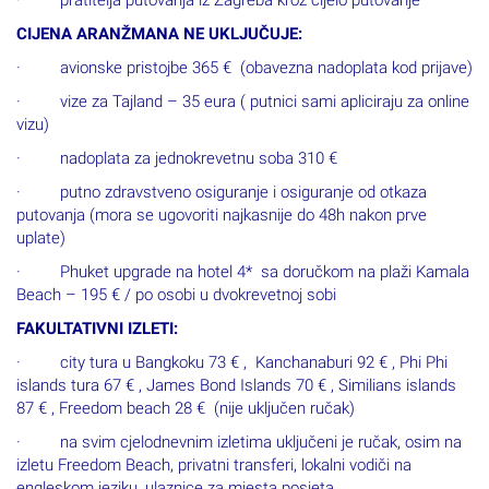
· pratitelja putovanja iz Zagreba kroz cijelo putovanje
CIJENA ARANŽMANA NE UKLJUČUJE:
· avionske pristojbe 365 € (obavezna nadoplata kod prijave)
· vize za Tajland – 35 eura ( putnici sami apliciraju za online
vizu)
· nadoplata za jednokrevetnu soba 310 €
· putno zdravstveno osiguranje i osiguranje od otkaza
putovanja (mora se ugovoriti najkasnije do 48h nakon prve
uplate)
· Phuket upgrade na hotel 4* sa doručkom na plaži Kamala
Beach – 195 € / po osobi u dvokrevetnoj sobi
FAKULTATIVNI IZLETI:
· city tura u Bangkoku 73 € , Kanchanaburi 92 € , Phi Phi
islands tura 67 € , James Bond Islands 70 € , Similians islands
87 € , Freedom beach 28 € (nije uključen ručak)
· na svim cjelodnevnim izletima uključeni je ručak, osim na
izletu Freedom Beach, privatni transferi, lokalni vodiči na
engleskom jeziku, ulaznice za mjesta posjeta