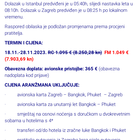
Dolazak u Istanbul predviđeni je u 05:40h, slijedi nastavka leta u
08:10h. Dolazak u Zagreb predviđen je u 08:25 h po lokalnom
vremenu.
Raspored obilaska je podložan promjenama prema procjeni
pratitelja.
TERMIN I CIJENA:
18.11.-28.11.2023.
RC 1.095 € (8.250,28 kn)
FM 1.049 €
(7.903,69 kn)
Obavezna doplata: avionske pristojbe: 365 €
(obavezna
nadoplata kod prijave)
CIJENA ARANŽMANA UKLJUČUJE:
· avionska karta Zagreb – Bangkok, Phuket – Zagreb
· avionska karta za unutarnji let Bangkok – Phuket
· smještaj na osnovi noćenja s doručkom u dvokrevetnim
sobama u hotelima s 4*
· transferi od/do hotela iz zračne luke Bangkok i Phuket