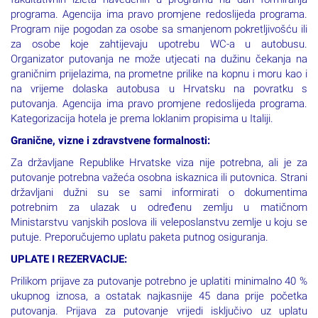
fakultativnih izleta navedenih u programu na dan formiranja
programa. Agencija ima pravo promjene redoslijeda programa.
Program nije pogodan za osobe sa smanjenom pokretljivošću ili
za osobe koje zahtijevaju upotrebu WC-a u autobusu.
Organizator putovanja ne može utjecati na dužinu čekanja na
graničnim prijelazima, na prometne prilike na kopnu i moru kao i
na vrijeme dolaska autobusa u Hrvatsku na povratku s
putovanja. Agencija ima pravo promjene redoslijeda programa.
Kategorizacija hotela je prema loklanim propisima u Italiji.
Granične, vizne i zdravstvene formalnosti:
Za državljane Republike Hrvatske viza nije potrebna, ali je za
putovanje potrebna važeća osobna iskaznica ili putovnica. Strani
državljani dužni su se sami informirati o dokumentima
potrebnim za ulazak u određenu zemlju u matičnom
Ministarstvu vanjskih poslova ili veleposlanstvu zemlje u koju se
putuje. Preporučujemo uplatu paketa putnog osiguranja.
UPLATE I REZERVACIJE:
Prilikom prijave za putovanje potrebno je uplatiti minimalno 40 %
ukupnog iznosa, a ostatak najkasnije 45 dana prije početka