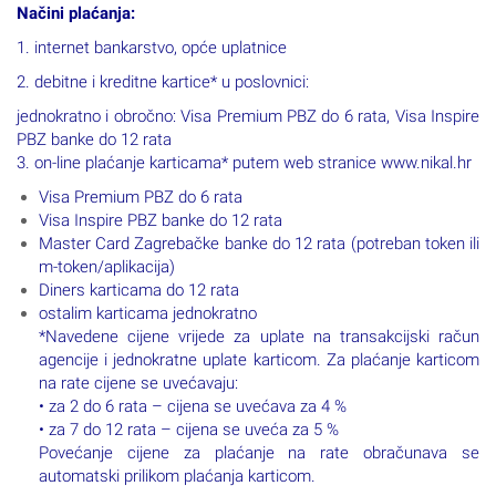
Načini plaćanja:
1. internet bankarstvo, opće uplatnice
2. debitne i kreditne kartice* u poslovnici:
jednokratno i obročno: Visa Premium PBZ do 6 rata, Visa Inspire
PBZ banke do 12 rata
3. on-line plaćanje karticama* putem web stranice www.nikal.hr
Visa Premium PBZ do 6 rata
Visa Inspire PBZ banke do 12 rata
Master Card Zagrebačke banke do 12 rata (potreban token ili
m-token/aplikacija)
Diners karticama do 12 rata
ostalim karticama jednokratno
*Navedene cijene vrijede za uplate na transakcijski račun
agencije i jednokratne uplate karticom. Za plaćanje karticom
na rate cijene se uvećavaju:
• za 2 do 6 rata – cijena se uvećava za 4 %
• za 7 do 12 rata – cijena se uveća za 5 %
Povećanje cijene za plaćanje na rate obračunava se
automatski prilikom plaćanja karticom.