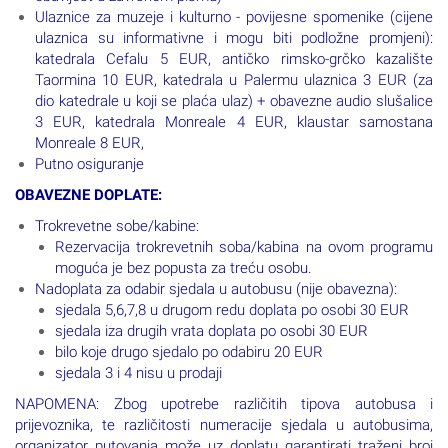
obavijest u završnom pismu)
Ulaznice za muzeje i kulturno - povijesne spomenike (cijene
ulaznica su informativne i mogu biti podložne promjeni):
katedrala Cefalu 5 EUR, antičko rimsko-grčko kazalište
Taormina 10 EUR, katedrala u Palermu ulaznica 3 EUR (za
dio katedrale u koji se plaća ulaz) + obavezne audio slušalice
3 EUR, katedrala Monreale 4 EUR, klaustar samostana
Monreale 8 EUR,
Putno osiguranje
OBAVEZNE DOPLATE:
Trokrevetne sobe/kabine:
Rezervacija trokrevetnih soba/kabina na ovom programu
moguća je bez popusta za treću osobu.
Nadoplata za odabir sjedala u autobusu (nije obavezna):
sjedala 5,6,7,8 u drugom redu doplata po osobi 30 EUR
sjedala iza drugih vrata doplata po osobi 30 EUR
bilo koje drugo sjedalo po odabiru 20 EUR
sjedala 3 i 4 nisu u prodaji
NAPOMENA: Zbog upotrebe različitih tipova autobusa i
prijevoznika, te različitosti numeracije sjedala u autobusima,