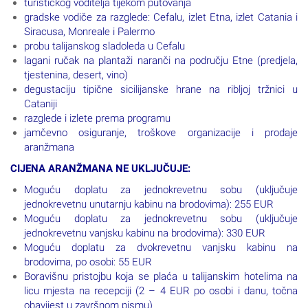
turističkog voditelja tijekom putovanja
gradske vodiče za razglede: Cefalu, izlet Etna, izlet Catania i
Siracusa, Monreale i Palermo
probu talijanskog sladoleda u Cefalu
lagani ručak na plantaži naranči na području Etne (predjela,
tjestenina, desert, vino)
degustaciju tipične sicilijanske hrane na ribljoj tržnici u
Cataniji
razglede i izlete prema programu
jamčevno osiguranje, troškove organizacije i prodaje
aranžmana
CIJENA ARANŽMANA NE UKLJUČUJE:
Moguću doplatu za jednokrevetnu sobu (uključuje
jednokrevetnu unutarnju kabinu na brodovima): 255 EUR
Moguću doplatu za jednokrevetnu sobu (uključuje
jednokrevetnu vanjsku kabinu na brodovima): 330 EUR
Moguću doplatu za dvokrevetnu vanjsku kabinu na
brodovima, po osobi: 55 EUR
Boravišnu pristojbu koja se plaća u talijanskim hotelima na
licu mjesta na recepciji (2 – 4 EUR po osobi i danu, točna