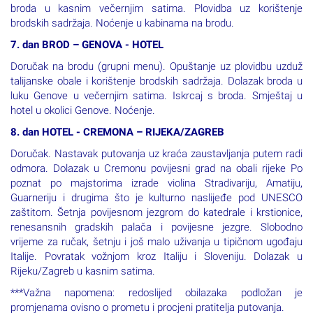
luci Palerma u večernjim satima. Smještaj u kabine. Odlazak
broda u kasnim večernjim satima. Plovidba uz korištenje
brodskih sadržaja. Noćenje u kabinama na brodu.
7. dan BROD – GENOVA - HOTEL
Doručak na brodu (grupni menu). Opuštanje uz plovidbu uzduž
talijanske obale i korištenje brodskih sadržaja. Dolazak broda u
luku Genove u večernjim satima. Iskrcaj s broda. Smještaj u
hotel u okolici Genove. Noćenje.
8. dan HOTEL - CREMONA – RIJEKA/ZAGREB
Doručak. Nastavak putovanja uz kraća zaustavljanja putem radi
odmora. Dolazak u Cremonu povijesni grad na obali rijeke Po
poznat po majstorima izrade violina Stradivariju, Amatiju,
Guarneriju i drugima što je kulturno naslijeđe pod UNESCO
zaštitom. Šetnja povijesnom jezgrom do katedrale i krstionice,
renesansnih gradskih palača i povijesne jezgre. Slobodno
vrijeme za ručak, šetnju i još malo uživanja u tipičnom ugođaju
Italije. Povratak vožnjom kroz Italiju i Sloveniju. Dolazak u
Rijeku/Zagreb u kasnim satima.
***Važna napomena: redoslijed obilazaka podložan je