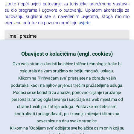
Upute i opći uvjeti putovanja za turističke aranžmane sastavni
su dio programa i ugovora o putovanju. Uplatom akontacije za
putovanju suglasni ste s navedenim uvjetima, stoga molimo
cijenjene putnike da pozorno pročitaju
uvjete
.
Obavijest o kolačićima (engl. cookies)
Ova web stranica koristi kolačiće i slične tehnologije kako bi
osigurala da vam pružimo najbolju moguću uslugu.
Klikom na "Prihvaćam sve" pristajete na obradu vaših
podataka, kao i na njihov prijenos trećim pružateljima usluga.
Podaci će se koristiti za analize, ponovno ciljanje i pružanje
personaliziranog oglašavanja i sadržaja na web mjestima od
strane trećih pružatelja usluga. Postavke možete sami
kontrolirati i prilagođavati, pa i kasnije mijenjati klikom na
poveznicu na dnu svake stranice.
Klikom na "Odbijam sve" odbijate sve kolačiće osim onih koji su