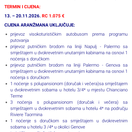
promjenama ovisno o prometu i procjeni pratitelja putovanja.
TERMIN I CIJENA:
13. – 20.11.2026.
RC 1.075 €
CIJENA ARANŽMANA UKLJUČUJE:
prijevoz visokoturističkim autobusom prema programu
putovanja
prijevoz putničkim brodom na liniji Napulj - Palermo sa
smještajem u dvokrevetnim unutarnjim kabinama na osnovi 1
noćenja s doručkom
prijevoz putničkim brodom na liniji Palermo - Genova sa
smještajem u dvokrevetnim unutarnjim kabinama na osnovi 1
noćenja s doručkom
1 noćenje s polupansionom (doručak i večera)sa smještajem
u dvokrevetnim sobama u hotelu 3/4* u mjestu Chianciano
Terme
3 noćenja s polupansionom (doručak i večera) sa
smještajem u dvokrevetnim sobama u hotelu 4* na području
Riviere Taormina
1 noćenje s doručkom sa smještajem u dvokrevetnim
sobama u hotelu 3 /4* u okolici Genove