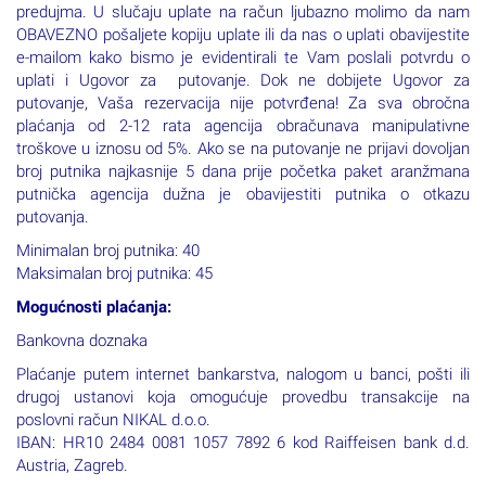
putovanja. Prijava za putovanje vrijedi isključivo uz uplatu
predujma. U slučaju uplate na račun ljubazno molimo da nam
OBAVEZNO pošaljete kopiju uplate ili da nas o uplati obavijestite
e-mailom kako bismo je evidentirali te Vam poslali potvrdu o
uplati i Ugovor za putovanje. Dok ne dobijete Ugovor za
putovanje, Vaša rezervacija nije potvrđena! Za sva obročna
plaćanja od 2-12 rata agencija obračunava manipulativne
troškove u iznosu od 5%. Ako se na putovanje ne prijavi dovoljan
broj putnika najkasnije 5 dana prije početka paket aranžmana
putnička agencija dužna je obavijestiti putnika o otkazu
putovanja.
Minimalan broj putnika: 40
Maksimalan broj putnika: 45
Mogućnosti plaćanja:
Bankovna doznaka
Plaćanje putem internet bankarstva, nalogom u banci, pošti ili
drugoj ustanovi koja omogućuje provedbu transakcije na
poslovni račun NIKAL d.o.o.
IBAN: HR10 2484 0081 1057 7892 6 kod Raiffeisen bank d.d.
Austria, Zagreb.