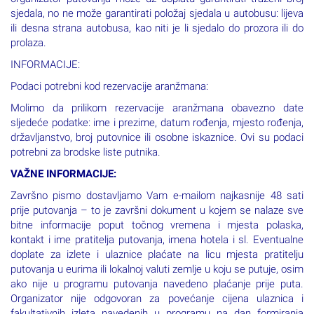
organizator putovanja može uz doplatu garantirati traženi broj
sjedala, no ne može garantirati položaj sjedala u autobusu: lijeva
ili desna strana autobusa, kao niti je li sjedalo do prozora ili do
prolaza.
INFORMACIJE:
Podaci potrebni kod rezervacije aranžmana:
Molimo da prilikom rezervacije aranžmana obavezno date
sljedeće podatke: ime i prezime, datum rođenja, mjesto rođenja,
državljanstvo, broj putovnice ili osobne iskaznice. Ovi su podaci
potrebni za brodske liste putnika.
VAŽNE INFORMACIJE:
Završno pismo dostavljamo Vam e-mailom najkasnije 48 sati
prije putovanja – to je završni dokument u kojem se nalaze sve
bitne informacije poput točnog vremena i mjesta polaska,
kontakt i ime pratitelja putovanja, imena hotela i sl. Eventualne
doplate za izlete i ulaznice plaćate na licu mjesta pratitelju
putovanja u eurima ili lokalnoj valuti zemlje u koju se putuje, osim
ako nije u programu putovanja navedeno plaćanje prije puta.
Organizator nije odgovoran za povećanje cijena ulaznica i