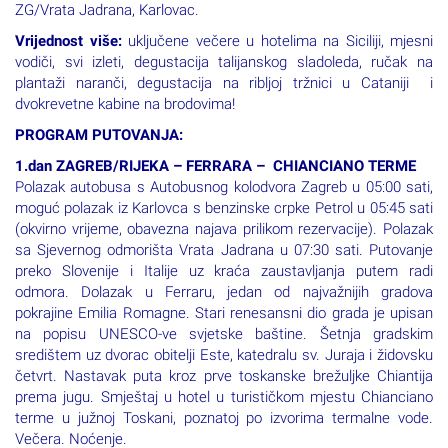
putovanje Sicilija 8 dana autobusom i brodom. Moguć polazak
ZG/Vrata Jadrana, Karlovac.
Vrijednost više:
uključene večere u hotelima na Siciliji, mjesni
vodiči, svi izleti, degustacija talijanskog sladoleda, ručak na
plantaži naranči, degustacija na ribljoj tržnici u Cataniji i
dvokrevetne kabine na brodovima!
PROGRAM PUTOVANJA:
1.dan ZAGREB/RIJEKA – FERRARA – CHIANCIANO TERME
Polazak autobusa s Autobusnog kolodvora Zagreb u 05:00 sati,
moguć polazak iz Karlovca s benzinske crpke Petrol u 05:45 sati
(okvirno vrijeme, obavezna najava prilikom rezervacije). Polazak
sa Sjevernog odmorišta Vrata Jadrana u 07:30 sati. Putovanje
preko Slovenije i Italije uz kraća zaustavljanja putem radi
odmora. Dolazak u Ferraru, jedan od najvažnijih gradova
pokrajine Emilia Romagne. Stari renesansni dio grada je upisan
na popisu UNESCO-ve svjetske baštine. Šetnja gradskim
središtem uz dvorac obitelji Este, katedralu sv. Juraja i židovsku
četvrt. Nastavak puta kroz prve toskanske brežuljke Chiantija
prema jugu. Smještaj u hotel u turističkom mjestu Chianciano
terme u južnoj Toskani, poznatoj po izvorima termalne vode.