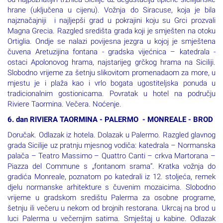
od najpoznatijih tržnica Sicilije uz degustaciju tipične sicilijanske
hrane (uključena u cijenu). Vožnja do Siracuse, koja je bila
najznačajniji i najljepši grad u pokrajini koju su Grci prozvali
Magna Grecia. Razgled središta grada koji je smješten na otoku
Ortiglia. Ondje se nalazi povijesna jezgra u kojoj je smještena
čuvena Aretuzijina fontana - gradska vijećnica – katedrala -
ostaci Apolonovog hrama, najstarijeg grčkog hrama na Siciliji.
Slobodno vrijeme za šetnju slikovitom promenadaom za more, u
mjestu je i plaža kao i vrlo bogata ugostiteljska ponuda u
tradicionalnim gostionicama. Povratak u hotel na području
Riviere Taormina. Večera. Noćenje.
6. dan RIVIERA TAORMINA - PALERMO - MONREALE - BROD
Doručak. Odlazak iz hotela. Dolazak u Palermo. Razgled glavnog
grada Sicilije uz pratnju mjesnog vodiča: katedrala – Normanska
palača – Teatro Massimo – Quattro Canti – crkva Martorana –
Piazza del Commune s „fontanom srama“. Kratka vožnja do
gradića Monreale, poznatom po katedrali iz 12. stoljeća, remek
djelu normanske arhitekture s čuvenim mozaicima. Slobodno
vrijeme u gradskom središtu Palerma za osobne programe,
šetnju ili večeru u nekom od brojnih restorana. Ukrcaj na brod u