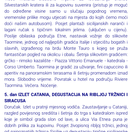
1.800 metara, slobodno vrijeme za istraživanje okolice
Silvestarskih kratera ili za kupovinu suvenira (pristup je moguć
do određene visine samo u slučaju pogodnog vremena,
vremenske prilike mogu utjecati na mjesta do kojih ćemo moći
doći našim autobusom). Posjet plantaži sicilijanskih naranči i
lagani ručak s tipičnim lokalnim jelima. (uključen u cijenu).
Poslije obilaska područja Etne, nastavak vožnje do slikovite
Taormine, jednog od najljepših gradića Italije i stjecištu bogatih i
slavnih, izgrađenog na brdu Monte Tauro s kojeg se pruža
fantastičan pogled na okolicu i obalu. Šetnja slikovitim gradićem:
grčko - rimsko kazalište - Piazza Vittorio Emanuele - katedrala -
Corso Umberto. Taormina je gradić za uživanje, fini capuccino ili
aperitiv na panoramskim terasama ili šetnju promenadom iznad
mora. Slobodno vrijeme. Povratak u hotel na području Riviere
Taormina. Večera. Noćenje.
5. dan IZLET CATANIA, DEGUSTACIJA NA RIBLJOJ TRŽNICI I
SIRACUSA
Doručak. Izlet u pratnji mjesnog vodiča. Zaustavljanje u Cataniji,
razgled povijesnog središta i šetnja do trga s katedralom ispred
koje je simbol grada slon od lave, a ulica Via Etnea puna je
dobrih prilika za kupovinu. Posjet živopisnoj ribljoj tržnici, jednoj