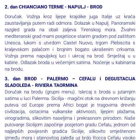
Večera. Noćenje.
2. dan CHIANCIANO TERME - NAPULJ - BROD
Doručak. Vožnja kroz lijepe krajolike juga Italije uz kraća
zaustavljanja putem radi odmora. Dolazak u Napulj. Panoramski
razgled grada na obali zaljeva Tirenskog mora. Živahni
mediteranski grad mami posjetioce starim gradom pod zaštitom
Unesca, lukom s utvrdom Castel Nuovo, trgom Plebiscita s
kraljevskom palačom i brojnim bogato ukrašenim crkvama.
Vožnja prema napuljskoj luci i ukrcaj na brod. Smještaj u u
kabine. Odlazak broda u večernjim satima. Noćenje u kabinama
na brodu.
3. dan BROD - PALERMO – CEFALU i DEGUSTACIJA
SLADOLEDA - RIVIERA TAORMINA
Doručak na brodu (grupni menu). Iskrcaj s broda u jutarnjim
satima u luci Palerma. Sicilija - magični otok na drevnom križanju
puteva od Europe prema Africi bogat je tragovima drevnih
civilizacija, ostacima vulkanske aktivnosti, lijepim plažama,
vinogradima, slikovitim naseljima i prekrasnom prirodom. Naše
putovanje Sicilijom započinje posjetom gradu Cefalu, jednom od
najljepših povijesnih gradića Sicilije, slikovito smještenom