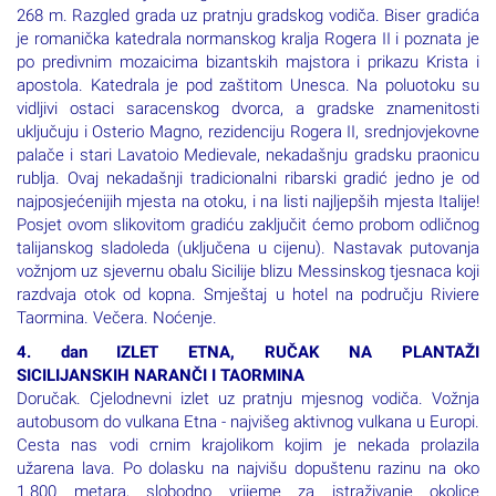
između mora i stjenovitog zaleđa uz brdo Rocca Cefalu visoko
268 m. Razgled grada uz pratnju gradskog vodiča. Biser gradića
je romanička katedrala normanskog kralja Rogera II i poznata je
po predivnim mozaicima bizantskih majstora i prikazu Krista i
apostola. Katedrala je pod zaštitom Unesca. Na poluotoku su
vidljivi ostaci saracenskog dvorca, a gradske znamenitosti
uključuju i Osterio Magno, rezidenciju Rogera II, srednjovjekovne
palače i stari Lavatoio Medievale, nekadašnju gradsku praonicu
rublja. Ovaj nekadašnji tradicionalni ribarski gradić jedno je od
najposjećenijih mjesta na otoku, i na listi najljepših mjesta Italije!
Posjet ovom slikovitom gradiću zaključit ćemo probom odličnog
talijanskog sladoleda (uključena u cijenu). Nastavak putovanja
vožnjom uz sjevernu obalu Sicilije blizu Messinskog tjesnaca koji
razdvaja otok od kopna. Smještaj u hotel na području Riviere
Taormina. Večera. Noćenje.
4. dan IZLET ETNA, RUČAK NA PLANTAŽI
SICILIJANSKIH NARANČI I TAORMINA
Doručak. Cjelodnevni izlet uz pratnju mjesnog vodiča. Vožnja
autobusom do vulkana Etna - najvišeg aktivnog vulkana u Europi.
Cesta nas vodi crnim krajolikom kojim je nekada prolazila
užarena lava. Po dolasku na najvišu dopuštenu razinu na oko