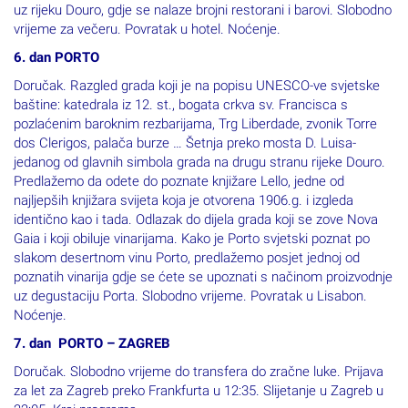
vrijeme za večeru. Povratak u hotel. Noćenje.
6. dan PORTO
Doručak. Razgled grada koji je na popisu UNESCO-ve svjetske
baštine: katedrala iz 12. st., bogata crkva sv. Francisca s
pozlaćenim baroknim rezbarijama, Trg Liberdade, zvonik Torre
dos Clerigos, palača burze … Šetnja preko mosta D. Luisa-
jedanog od glavnih simbola grada na drugu stranu rijeke Douro.
Predlažemo da odete do poznate knjižare Lello, jedne od
najljepših knjižara svijeta koja je otvorena 1906.g. i izgleda
identično kao i tada. Odlazak do dijela grada koji se zove Nova
Gaia i koji obiluje vinarijama. Kako je Porto svjetski poznat po
slakom desertnom vinu Porto, predlažemo posjet jednoj od
poznatih vinarija gdje se ćete se upoznati s načinom proizvodnje
uz degustaciju Porta. Slobodno vrijeme. Povratak u Lisabon.
Noćenje.
7. dan PORTO – ZAGREB
Doručak. Slobodno vrijeme do transfera do zračne luke. Prijava
za let za Zagreb preko Frankfurta u 12:35. Slijetanje u Zagreb u
22:05. Kraj programa.