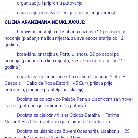
· osiguranje jamčevine i osiguranje od odgovornosti
CIJENA ARANŽMANA NE UKLJUČUJE:
· boravišnu pristojbu u Lisabonu u iznosu 2€ po osobi po
noćenje (plaćanje na licu mjesta, za sve osobe starije od 12
godina )
· boravišnu pristojbu u Portu u iznosu 2€ po osobi po
noćenje (plaćanje na licu mjesta, za sve osobe starije od 12
godina )
· doplata za cjelodnevni izlet u okolicu Lisabona Sintra –
Cascais – Cabo da Roca-Estoril– 45 Eur ( prijava prije
putovanja, plaćanje pratitelju na lokaciji)
· Doplata za odlazak do Palače Pena s ulaznicom za vrtove-
15 eur (potrebno je minimum 15 putnika)
· Doplata za cjelodnvni izlet Obidos-Batalha – Fatima –
Nazaret – 50 eur ( potrebno je minimum 15 putnika )
· Doplata za ulaznicu za čuveni Oceanarij u Lisabonu – 25
Eur odrasli / djeca do 12 godina -15 Eur