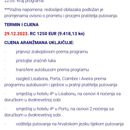
***Važna napomena: redoslijed obilazaka podložan je
promjenama ovisno o prometu i procjeni pratitelja putovanja.
TERMIN I CIJENA
29.12.2023.
RC 1250 EUR (9.418,13 kn)
CIJENA ARANŽMANA UKLJUČUJE:
· prijevoz zrakoplovom prema programu
· pristojbe zračnih luka
· transfere autobusom prema programu
· razgled Lisabona, Porta, Coimbre i Aveira prema
programnu autobusom i pješice u pratnji pratitelja putovanja
· smještaj u hotelu 4* u Lisabonu, na osnovi 4 noćenja sa
doručkom u dvokrevetnoj sobi
· smještaj u hotelu 4* u Portu, na osnovi 2 noćenja sa
doručkom u dvokrevetnoj sobi
· voditelja putovanja na hrvatskom jeziku tijekom putovanja
· organizaciju i pripremu putovanja.