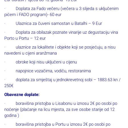
· Doplata za Fado večeru (večera u 3 slijeda s uključenim
pićem i FADO program)- 60 eur
· Ulaznica za čuveni samostan u Batalhi – 9 Eur
· Doplata za obilazak poznate vinarije uz degustaciju vina
Porto u Portu – 12 eur
· ulaznice za lokalitete i objekte koji se posjećuju, a nisu
navedeni u cijeni aranžmana
· obroke koji nisu uključeni u cijenu
· napojnice vozačima, vodiču, restoranima
· doplata za smještaj u jednokrevetnoj sobi – 1883.63 kn /
250€
Obavezne doplate:
· boravišna pristojba u Lisabonu u iznosu 2€ po osobi po
noćenje (plaćanje na licu mjesta, za sve osobe starije od 12
godina )
· boravišna pristojba u Portu u iznosu 2€ po osobi po
noćenje (plaćanje na licu mjesta, za sve osobe starije od 12