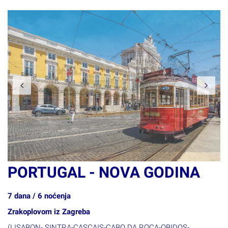
Previous
N
PORTUGAL - NOVA GODINA
7 dana / 6 noćenja
Zrakoplovom iz Zagreba
(LISABON- SINTRA-CASCAIS-CABO DA ROCA-OBIDOS-