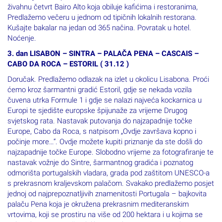
Predlažemo večeru u jednom od tipičnih lokalnih restorana.
Kušajte bakalar na jedan od 365 načina. Povratak u hotel.
Noćenje.
3. dan LISABON – SINTRA – PALAČA PENA – CASCAIS –
CABO DA ROCA – ESTORIL ( 31.12 )
Doručak. Predlažemo odlazak na izlet u okolicu Lisabona. Proći
ćemo kroz šarmantni gradić Estoril, gdje se nekada vozila
čuvena utrka Formule 1 i gdje se nalazi najveća kockarnica u
Europi te sjedište europske špijunaže za vrijeme Drugog
svjetskog rata. Nastavak putovanja do najzapadnije točke
Europe, Cabo da Roca, s natpisom „Ovdje završava kopno i
počinje more…“. Ovdje možete kupiti priznanje da ste došli do
najzapadnije točke Europe. Slobodno vrijeme za fotografiranje te
nastavak vožnje do Sintre, šarmantnog gradića i poznatog
odmorišta portugalskih vladara, grada pod zaštitom UNESCO-a
s prekrasnom kraljevskom palačom. Svakako predlažemo posjet
jednoj od najprepoznatljivih znamenitosti Portugala – bajkovita
palaču Pena koja je okružena prekrasnim mediteranskim
vrtovima, koji se prostiru na više od 200 hektara i u kojima se
nalaze brojne egzotične biljke sa svih strana svijeta s brojnim