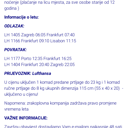
godina )
Informacije o letu:
ODLAZAK:
LH 1405 Zagreb 06:05 Frankfurt 07:40
LH 1166 Frankfurt 09:10 Lisabon 11:15
POVRATAK:
LH 1177 Porto 12:35 Frankfurt 16:25
LH 1404 Frankfurt 20:40 Zagreb 22:05
PRIJEVOZNIK: Lufthansa
U cijenu uključen 1 komad predane prtljage do 23 kg i 1 komad
ručne prtljage do 8 kg ukupnih dimenzija 115 cm (55 x 40 x 20) -
uključeno u cijenu!
Napomena: zrakoplovna kompanija zadržava pravo promjene
vremena leta
VAŽNE INFORMACIJE:
Završnu obavijest dostavljamo Vam e-mailom najkasnije 48 sati
prije putovanja – to je završni dokument u kojem se nalaze sve