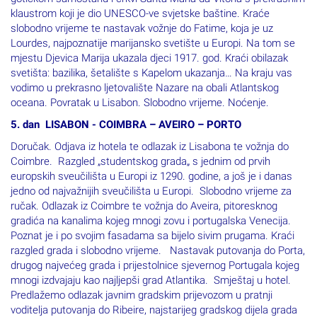
klaustrom koji je dio UNESCO-ve svjetske baštine. Kraće
slobodno vrijeme te nastavak vožnje do Fatime, koja je uz
Lourdes, najpoznatije marijansko svetište u Europi. Na tom se
mjestu Djevica Marija ukazala djeci 1917. god. Kraći obilazak
svetišta: bazilika, šetalište s Kapelom ukazanja… Na kraju vas
vodimo u prekrasno ljetovalište Nazare na obali Atlantskog
oceana. Povratak u Lisabon. Slobodno vrijeme. Noćenje.
5. dan LISABON - COIMBRA – AVEIRO – PORTO
Doručak. Odjava iz hotela te odlazak iz Lisabona te vožnja do
Coimbre. Razgled „studentskog grada„ s jednim od prvih
europskih sveučilišta u Europi iz 1290. godine, a još je i danas
jedno od najvažnijih sveučilišta u Europi. Slobodno vrijeme za
ručak. Odlazak iz Coimbre te vožnja do Aveira, pitoresknog
gradića na kanalima kojeg mnogi zovu i portugalska Venecija.
Poznat je i po svojim fasadama sa bijelo sivim prugama. Kraći
razgled grada i slobodno vrijeme. Nastavak putovanja do Porta,
drugog najvećeg grada i prijestolnice sjevernog Portugala kojeg
mnogi izdvajaju kao najljepši grad Atlantika. Smještaj u hotel.
Predlažemo odlazak javnim gradskim prijevozom u pratnji
voditelja putovanja do Ribeire, najstarijeg gradskog dijela grada
uz rijeku Douro, gdje se nalaze brojni restorani i barovi. Slobodno