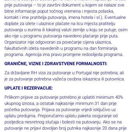
bitne informacije poput točnog vremena i mjesta polaska,
kontakt i ime pratitelja putovanja, imena hotela i sl.). Eventualne
doplate za izlete i ulaznice plaćate na licu mjesta pratitelju
putovanja u eurima ili lokalnoj valuti zemlje u koju se putuje, osim
ako nije u programu putovanja navedeno plaćanje prije puta.
Organizator nije odgovoran za povećanje cijena ulaznica,
fakultativnih izleta navedenih u programu na dan formiranja
programa. Agencija ima pravo promjene redoslijeda programa.
GRANIČNE, VIZNE I ZDRAVSTVENE FORMALNOSTI:
Za državljane RH viza za putovanje u Portugal nije potrebna, ali
je za putovanje potrebna važeća osobna iskaznica ili putovnica.
UPLATE I REZERVACIJE:
Prilikom prijave za putovanje potrebno je uplatiti minimum 40%
ukupnog iznosa, a ostatak najkasnije minimum 31 dan prije
početka putovanja. Prijava za putovanje vrijedi isključivo uz
uplatu predujma. Preporučamo uplatu paketa osiguranje od
posljedica nesretnog slučaja i bolesti na putovanju. Ako se na
putovanje ne prijavi dovoljan broj putnika najkasnije 20 dana prije
početka paket aranžmana putnička agencija dužna je obavijestiti