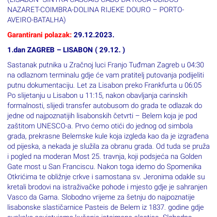
NAZARET-COIMBRA-DOLINA RIJEKE DOURO – PORTO-
AVEIRO-BATALHA)
Garantirani polazak:
29.12.2023.
1.dan ZAGREB – LISABON ( 29.12. )
Sastanak putnika u Zračnoj luci Franjo Tuđman Zagreb u 04:30
na odlaznom terminalu gdje će vam pratitelj putovanja podijeliti
putnu dokumentaciju. Let za Lisabon preko Frankfurta u 06:05
Po slijetanju u Lisabon u 11:15, nakon obavljanja carinskih
formalnosti, slijedi transfer autobusom do grada te odlazak do
jedne od najpoznatijih lisabonskih četvrti – Belem koja je pod
zaštitom UNESCO-a. Prvo ćemo otići do jednog od simbola
grada, prekrasne Belemske kule koja izgleda kao da je izgrađena
od pijeska, a nekada je služila za obranu grada. Od tuda se pruža
i pogled na moderan Most 25. travnja, koji podsjeća na Golden
Gate most u San Franciscu. Nakon toga idemo do Spomenika
Otkrićima te obližnje crkve i samostana sv. Jeronima odakle su
kretali brodovi na istraživačke pohode i mjesto gdje je sahranjen
Vasco da Gama. Slobodno vrijeme za šetnju do najpoznatije
lisabonske slastičarnice Pasteis de Belem iz 1837. godine gdje
svakako savjetujemo kušanje istoimene slastice. Slobodno