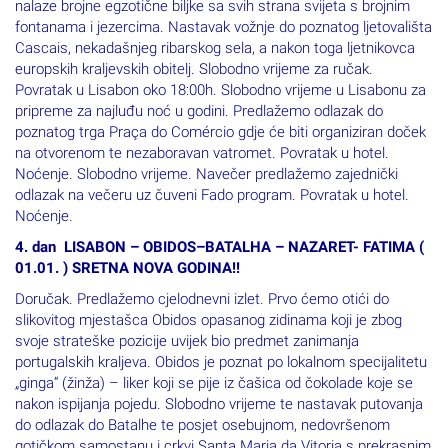
fontanama i jezercima. Nastavak vožnje do poznatog ljetovališta
Cascais, nekadašnjeg ribarskog sela, a nakon toga ljetnikovca
europskih kraljevskih obitelj. Slobodno vrijeme za ručak.
Povratak u Lisabon oko 18:00h. Slobodno vrijeme u Lisabonu za
pripreme za najluđu noć u godini. Predlažemo odlazak do
poznatog trga Praça do Comércio gdje će biti organiziran doček
na otvorenom te nezaboravan vatromet. Povratak u hotel.
Noćenje. Slobodno vrijeme. Navečer predlažemo zajednički
odlazak na večeru uz čuveni Fado program. Povratak u hotel.
Noćenje.
4. dan LISABON – OBIDOS–BATALHA – NAZARET- FATIMA (
01.01. ) SRETNA NOVA GODINA!!
Doručak. Predlažemo cjelodnevni izlet. Prvo ćemo otići do
slikovitog mjestašca Obidos opasanog zidinama koji je zbog
svoje strateške pozicije uvijek bio predmet zanimanja
portugalskih kraljeva. Obidos je poznat po lokalnom specijalitetu
„ginga“ (žinža) – liker koji se pije iz čašica od čokolade koje se
nakon ispijanja pojedu. Slobodno vrijeme te nastavak putovanja
do odlazak do Batalhe te posjet osebujnom, nedovršenom
gotičkom samostanu i crkvi Santa Maria da Vitoria s prekrasnim