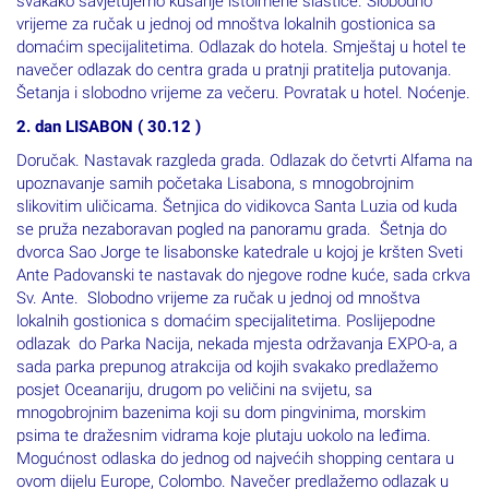
vrijeme za ručak u jednoj od mnoštva lokalnih gostionica sa
domaćim specijalitetima. Odlazak do hotela. Smještaj u hotel te
navečer odlazak do centra grada u pratnji pratitelja putovanja.
Šetanja i slobodno vrijeme za večeru. Povratak u hotel. Noćenje.
2. dan LISABON ( 30.12 )
Doručak. Nastavak razgleda grada. Odlazak do četvrti Alfama na
upoznavanje samih početaka Lisabona, s mnogobrojnim
slikovitim uličicama. Šetnjica do vidikovca Santa Luzia od kuda
se pruža nezaboravan pogled na panoramu grada. Šetnja do
dvorca Sao Jorge te lisabonske katedrale u kojoj je kršten Sveti
Ante Padovanski te nastavak do njegove rodne kuće, sada crkva
Sv. Ante. Slobodno vrijeme za ručak u jednoj od mnoštva
lokalnih gostionica s domaćim specijalitetima. Poslijepodne
odlazak do Parka Nacija, nekada mjesta održavanja EXPO-a, a
sada parka prepunog atrakcija od kojih svakako predlažemo
posjet Oceanariju, drugom po veličini na svijetu, sa
mnogobrojnim bazenima koji su dom pingvinima, morskim
psima te dražesnim vidrama koje plutaju uokolo na leđima.
Mogućnost odlaska do jednog od najvećih shopping centara u
ovom dijelu Europe, Colombo. Navečer predlažemo odlazak u
živahnu četvrt Bairo Alto koja obiluje kafićima i restoranima,